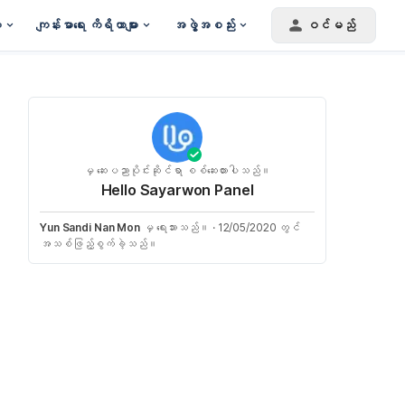
း
ကျန်းမာရေး ကိရိယာများ
အဖွဲ့အစည်း
ဝင်မည်
မှ ဆေးပညာပိုင်းဆိုင်ရာ စစ်ဆေးထားပါသည်။
Hello Sayarwon Panel
Yun Sandi Nan Mon
မှ ရေးသားသည်။
·
12/05/2020 တွင်
အသစ်ဖြည့်စွက်ခဲ့သည်။