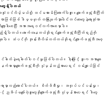
ူးတွေရှိပါတယ်
းဝင်လိမ့်မယ်လို့ ထင်မထားမိကြလောက်ပါဘူး။ကျောက်ဖရုံသီးကြိတ်
ာဖြစ်ဖြစ် ဒါမှမဟုတ် တခြားမျက်နှာပေါင်းတင်ဆေးတွေနဲ့ရောသုံးတာ
လျော့ပါးစေပြီး အသားအရေဝင်းလက်လာစေမှာပါ။
းလည်းရှိပါတယ်။ဗောက်ထနေတယ်ဆိုရင်ကျောက်ဖရုံသီးကြိတ်ရည်ကို
လျှော်ချပါ။ ဆံပင်ကို အုန်းဆီလိမ်းတတ်တယ်ဆိုရင်ကျောက်ဖရုံသီးအစေ့
မျှင်ဓါတ်နဲ့ရေဓါတ်ပါဝင်မှုဖြစ်ပါတယ်။ ဒါ့ကြောင့် သူက အစာချေ
စာမှာကျောက်ဖရုံသီးကို ပုံမှန်ထည့်စားပေးရင် ဝမ်းချုပ်ခြင်း
ုကုသရာမှာလည်းကောင်းပါတယ်။ စိတ်ဖိစီးမှု၊ အလုပ်ပင်ပန်းမှု၊
ောင့် ညအိပ်မပျော်တဲ့သူတွေဆိုကျောက်ဖရုံသီး ပုံမှန်စားပေးရင် ဒါတွေ