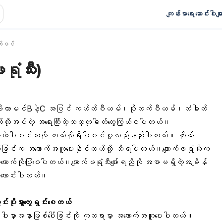
ကျန်းမာရေး ဆောင်းပါးမျာ
်ဝင်
ရုံသီး)
ပြီး ဗီတာမင်Bနဲ့C အပြင် ကယ်လ်စီယမ်၊ပိုတက်စီယမ်၊သံဓါတ်
က်လိုအပ်တဲ့ အရေးကြီးတဲ့သတ္တုဓါတ်တွေကြွယ်ဝပါတယ်။
စရာတွေထဲပါဝင်သလို ကယ်လိုရီပါဝင်မှုလည်းနည်းပါတယ်။ ကိုယ်
ုစားသုံးခြင်းက အထောက်အကူပေးနိုင်တယ်လို့ သိရပါတယ်။ကျောက်ဖရုံသီးက
ောက်ကိုပြေစေပါတယ်။ကျောက်ဖရုံသီးဖျော်ရညိကို အစာမရှိတဲ့အချိန်
်ကောင်းပါတယ်။
ုးမွှားတွေရှင်းစေတယ်
ေးပါးမှာအနာဖြစ်ပေါ်ခြင်းကို ကုသရာမှာ အထောက်အကူပေးပါတယ်။