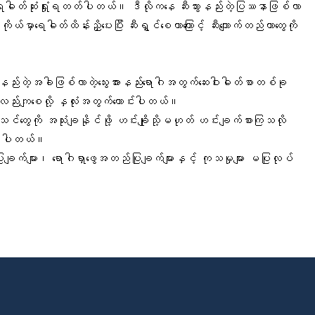
ယ်ကရေဓါတ်ဆုံးရှုံးရတတ်ပါတယ်။ ဒီလိုကနေ ဆီးသွားနည်းတဲ့ပြဿနာဖြစ်လာ
မှာရေဓါတ်ထိန်းညှိပေးပြီး ဆီးရွှင်စေတာကြောင့် ဆီးကျောက်တည်တာတွေကို
ည်းတဲ့အခါဖြစ်လာတဲ့သွေးအားနည်းရောဂါအတွက်ဆေးဝါးဓါတ်စာတစ်ခု
ည်းကျစေလို့ နှလုံးအတွက်ကောင်းပါတယ်။
အာနိသင်တွေကို အသုံးချနိုင်ဖို့ ဟင်းချိုသို့မဟုတ် ဟင်းချက်စားကြသလို
ိုင်ပါတယ်။
က်များ၊ ရောဂါရှာဖွေအတည်ပြုချက်များနှင့် ကုသမှုများ မပြုလုပ်