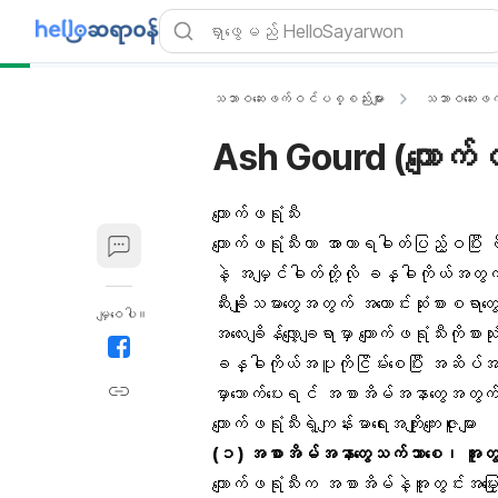
သဘာဝဆေးဖက်ဝင်ပစ္စည်းများ
သဘာဝဆေးဖက
Ash Gourd (ကျောက်ဖ
ကျောက်ဖရုံသီး
ကျောက်ဖရုံသီးဟာ အာဟာရဓါတ်ပြည့်ဝ
နဲ့ အမျှင်ဓါတ်တို့လို ခန္ဓါကိုယ်အတွ
ဆီးချိုသမားတွေအတွက် အကောင်းဆုံးစား
မျှဝေပါ။
အလေးချိန်လျှော့ချရာမှာ ကျောက်ဖရုံသီးကိ
ခန္ဓါကိုယ်အပူကိုငြိမ်းစေပြီး အဆိပ်အတ
မှာသောက်ပေးရင် အစာအိမ်အနာတွေအတွက
ကျောက်ဖရုံသီးရဲ့ကျန်းမာရေးအကျိုးကျေးဇူးများ
(၁) အစာအိမ်အနာတွေသက်သာစေ၊ အူတွင်းပိ
ကျောက်ဖရုံသီးက အစာအိမ်နဲ့အူတွင်းအမြှ