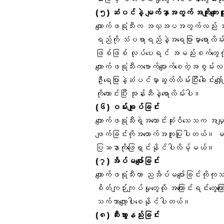
(၅) ဆံပင်နဲ့ မျက်နှာအတွက် အကျိုးကျေးဇ
ကျောက်ဖရုံသီးက အလှအပအတွက်လည်း အသုံ
ရည်ကို သံပရာရည်နဲ့အရေပြားမှာရောလိမ်းတ
ဖြစ်ဖြစ် လုပ်ပေးရင် အမည်းစက်တွေကို
ကျောက်ဖရုံသီးကဗောက်ပျောက်စေတဲ့အစွမ်
ဦးရေပြားနဲ့ဆံပင်မှာဆွတ်လိမ်းပြီးခေါင်း
ကိုထောင်းပြီး အုန်းဆီနဲ့ရောလိမ်းပါ။
(၆) ဝမ်းချုပ်ခြင်း
ကျောက်ဖရုံသီးရဲ့အကောင်းဆုံးဝိသေသက အ
ဖျက်ခြင်းကိုအထောက်အကူပြုပါတယ်။ မနက်
ပြဿနာကိုဖြေရှင်းနိုင်ပါလိမ့်မယ်။
(၇) အိပ်မပျော်ခြင်း
ကျောက်ဖရုံသီးဟာ ညအိပ်မပျော်ခြင်းကိ
စိတ်ကျဉ်းကျပ်မှုတွေလို အကြောင်းရင်းတွေကြ
သက်သာလျော့ပါးစေနိုင်ပါတယ်။
(၈) ဆီးသွားနည်းခြင်း