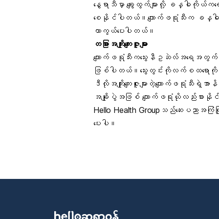
နွေရာသီမှာ ချွေးထွက်များလို့ ခန္ဓါကို
စေနိုင်ပါတယ်။ကျောက်ဖရုံသီးက ခန္ဓါကိုယ်
ကာကွယ်ပေးပါတယ်။
တခြားအကျိုးကျေးဇူးများ
ကျောက်ဖရုံသီးကသွေးနီဥဆဲလ်အရေအတွက်န
ဖြစ်ပါတယ်။သွေးတွင်းကိုလက်စထရောကိုလ
ဒီလိုအကျိုးကျေးဇူးများတဲ့ကျောက်ဖရုံသီးရဲ့
အချိုပွဲအဖြစ် ကျောက်ဖရုံယိုလည်းစားန
Hello Health Groupသည်ဆေးပညာအကြံပြုချ
ပေးပါ။