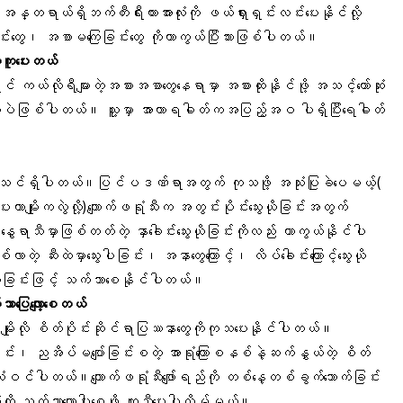
အန္တရာယ်ရှိဘက်တီးရီးယားအားလုံးကို ဖယ်ရှားရှင်းလင်းပေးနိုင်လို့
ြင်းတွေ၊ အစာမကြေခြင်းတွေ ကိုကာကွယ်ပြီးသားဖြစ်ပါတယ်။
်အကူပေးတယ်
ုရင် ကယ်လိုရီများတဲ့အစားအစာတွေနေရာမှာ အစားထိုးနိုင်ဖို့ အသင့်တော်ဆုံး
်ကြော်ပဲဖြစ်ပါတယ်။ သူ့မှာ အာဟာရဓါတ်ကအပြည့်အဝ ပါရှိပြီးရေဓါတ်
နိသင်ရှိပါတယ်။ပြင်ပဒဏ်ရာအတွက် ကုသဖို့ အသုံးပြုခဲပေမယ့်(
ေးတာမျိုးကလွဲလို့)ကျောက်ဖရုံသီးက အတွင်းပိုင်းသွေးယိုခြင်းအတွက်
ာသီမှာဖြစ်တတ်တဲ့ နှာခေါင်းသွေးယိုခြင်းကိုလည်း ကာကွယ်နိုင်ပါ
်လာတဲ့ ဆီးထဲမှာသွေးပါခြင်း၊ အနာတွေကြောင့်၊ လိပ်ခေါင်းကြောင့်သွေးယို
ောက်ခြင်းဖြင့် သက်သာစေနိုင်ပါတယ်။
ာပြေလျော့စေတယ်
ိုးလို စိတ်ပိုင်းဆိုင်ရာပြဿနာတွေကိုကုသပေးနိုင်ပါတယ်။
်း၊ ညအိပ်မပျော်ခြင်းစတဲ့ အာရုံကြောစနစ်နဲ့ဆက်နွှယ်တဲ့ စိတ်
ုံးဝင်ပါတယ်။ကျောက်ဖရုံသီးဖျော်ရည်ကို တစ်နေ့တစ်ခွက်သောက်ခြင်း
းကို သက်သာလျော့ပါးစေဖို့ ကူညီပေးပါလိမ့်မယ်။