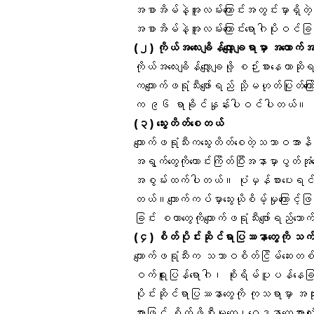
အစာအိမ်နဲ့အူလမ်းကြောင်းအတွင်းမှာရှိတဲ့ 
အစာအိမ်နဲ့အူလမ်းကြောင်းရောဂါပိုးဝင်ခ
(၂) ကိုယ်အလေးချိန်လျှော့ချရာမှာ အထောက
ကိုယ်အလေးချိန်လျှော့ချဖို့ စဉ်းစားနေတာဆိ
ကကျောက်ဖရုံသီးဖျော်ရည် သို့မဟုတ်ပြုတ
က ၉၆ ရာခိုင်နှုန်းပါဝင်ပါတယ်။
(၃) သွေးတိတ်စေတယ်
ကျောက်ဖရုံသီးကသွေးတိတ်စေတဲ့သဘာဝအာ
အရွက်တွေကိုထောင်းကြိတ်ပြီးအနာမှာပွတ်အုံပ
အစွမ်းထက်ပါတယ်။ ပုံမှန်စားပေးရင်နွေရ
တယ်။ကျောက်ကပ်မှာသွေးယိုစိမ့်မှုကြောင့်ဖြစ
ခြင်း စတာတွေကိုကျောက်ဖရုံသီးဖျော်ရည်သ
(၄) စိတ်ပိုင်းဆိုင်ရာပြဿနာတွေကို သက်သ
ကျောက်ဖရုံသီးက သဘာဝစိတ်ငြိမ်ဆေးတစ်မျ
ဝက်ရူးပြန်ရောဂါ၊ စိုးရိမ်ပူပန်နေခြင
ပိုင်းဆိုင်ရာပြဿနာတွေကို ကုသရာမှာ အသ
အားဖြင့် စိတ်ဖိစီးမှုတွေ၊ဝေဒနာတွေအားလုံ