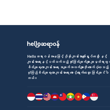
Helloဆရာဝန်အနေဖြင့် ပိုမို ကျန်းမာပျော်ရွှင်စေဖို့ နှင့်
ကျန်းမာရေးနှင့်ပတ်သက်သည့် ဆုံးဖြတ်ချက်များ ချမှတ်ရာတွင
စိတ်ချရသော ကျန်းမာရေး အချက်အလက်များကို ထောက်ပံ့ပေးသည့်
ယုံကြည်စိတ်ချရသော ကျန်းမာရေး စောင့်ရှောက်ပေးသူ ဖြစ်ချင်ပါ
တယ်။