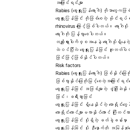
အကြောင်းရင်းများ
Rabies (ခွေးရူးပြန်ရောဂါ) ကိုဘာတွေကဖ
ခွေးရူးပြန်ခြင်း ကိုဖြစ်စေတဲ့ ဗိုင်းရပ်စ်
rhinovirus ကြောင့်ဖြစ်ပါတယ်။ ရောဂါပိုး
ရောဂါကို ပြန့်ပွားစေပါတယ်။
တချို့ရှားပါးကိစ္စအနေနဲ့ ရောဂါပိုးရှိနေတဲ
ထဲဝင်ပြီးလဲ ခွေးရူးပြန်ခြင်း ကူးတတ်
ခြင်းဖြင့်ဖြစ်နိုင်ပါတယ်။
Risk factors
Rabies (ခွေးရူးပြန်ရောဂါ) ဖြစ်နိုင်ခ
ဖြစ်ပွားနိုင်ခြေကိုမြင့်စေတဲ့အကြောင်းရင
ခွေးရူးပြန်ခြင်း အဖြစ်များတဲ့ ဖွံ့ဖြိုးဆ
ခြင်း၊ခရီးသွားခြင်း
ခွေးရူးပြန်ခြင်း ရှိနေနိုင်တဲ့ တောရိုင်းတွေန
တောရိုင်းကောင်များမလာနိုင်အောင် ကြိုတင
ခွေးရူးပြန်ခြင်း
ပိုးရှိတဲ့ ဓတ်ခွဲခန်းမှ
ခွေးရူးပြန်ခြင်း ပိုး ဦးနှောက်ကို အမြန်ဆ