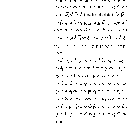
ထင်ယောင်ထင်မှား ဖြစ်မှုတွေ၊ ကြွက်တ
ပဲ ရေကြောက်ခြင်း (hydrophobia) လဲ
ကံဆိုးစွာနဲ့ပဲ ခွေးရူးပြန်ခြင်း ကိုအချ
လောက်မှာ သတိမေ့ခြင်း၊တက်ခြင်း နှင့်
အထက်မှာဖော်ပြထားတဲ့အထဲမှာမပါဝင်တဲ့ 
ရောဂါလက္ခဏာတစ်ခုခုများရှိနေမလားဆိုပြ
တယ်။
ဘယ်အချိန်မှာ ဆရာဝန်နဲ့ သွားရောက်တွေ့
တိရိစ္ဆာန်တစ်ကောင်ကောင်ကိုက်မိရင် 
သွားပြသင့်ပါတယ်။ ကိုက်ခံရတဲ့ ဒဏ်ရာ
ကွယ်ရန် ကုသမှုခံယူသင့် မသင့် ဆု
ကိုက်ခံရတာ မသေချာရင်တောင် ဆရာဝန
သင့်ဆီမှာ အထက်ဖော်ပြပါ ရောဂါလက္ခဏာ
တစ်ခုခု ရှိနေမယ်ဆိုရင် ဆရာဝန်နဲ့ တိ
နိုင်ပါဘူး။ သင့်အခြေအနေ အတွက် ဘာအကေ
ပဲ။