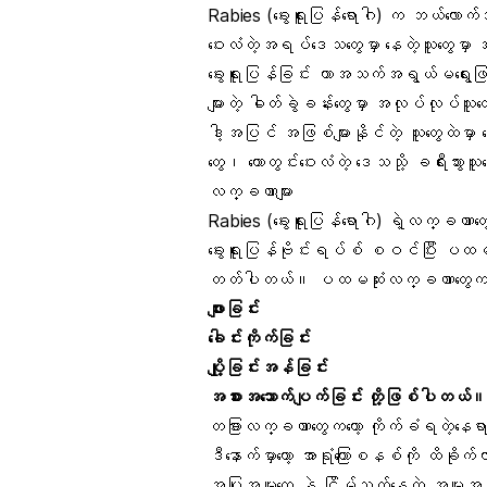
Rabies (ခွေးရူးပြန်ရောဂါ) က ဘယ်လောက
ဝေးလံတဲ့အရပ်ဒေသတွေမှာ နေတဲ့သူတွေမှာ
ခွေးရူးပြန်ခြင်း ဟာအသက်အရွယ်မရွေးဖြစ်
များတဲ့ ဓါတ်ခွဲခန်းတွေမှာ အလုပ်လုပ်သ
ဒါ့အပြင် အဖြစ်များနိုင်တဲ့ သူတွေထဲမှာ ခ
တွေ၊ တောတွင်းဝေးလံတဲ့ ဒေသသို့ ခရီးသွ
လက္ခဏာများ
Rabies (ခွေးရူးပြန်ရောဂါ) ရဲ့လက္ခဏာတ
ခွေးရူးပြန်ဗိုင်းရပ်စ် စဝင်ပြီး ပ
တတ်ပါတယ်။ ပထမဆုံးလက္ခဏာတွေက တုပ်
ဖျားခြင်း
ခေါင်းကိုက်ခြင်း
ပျို့ခြင်းအန်ခြင်း
အစားအသောက်ပျက်ခြင်း တို့ဖြစ်ပါတယ်
တခြားလက္ခဏာတွေကတော့ ကိုက်ခံရတဲ့နေရာ
ဒီနောက်မှာတော့ အာရုံကြောစနစ်ကို ထိခို
အပြုအမူတွေ နဲ့ ငြိမ်သက်နေတဲ့ အမူ