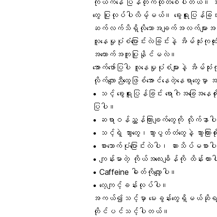
ကိုယ်ကနေ ပြန်တိုက်ထုတ်စေပါတယ်။ အကိ
တွေ ပြုလုပ်ပါလိမ့်မယ်။ ခွေးရူးပြန်ခြင်း
ဆက်လက်သိရှိလိုသောအချက်အလက်များအတွ
လူနေမှုပုံစံပြောင်းလဲခြင်းနဲ့ အိမ်သုံးကုထ
အထောက်အကူပြုနိုင်မလဲ။
အောက်ဖော်ပြပါ လူနေမှုပုံစံများနဲ့
အိမ်သုံးကု
လိုက်လျောညီထွေဖြစ်အောင်နေတဲ့နေရာတွေမ
• သင့် ခွေးရူးပြန်ခြင်း ရောဂါအခြေအနေတ
ပြပါ။
• ဆရာဝန်ညွှန်ကြားချက်တွေကို လိုက်နာ
• သင့်ရဲ့ သွားတွေ၊သွားပွတ်တံတွေနဲ့ သွားက
• စားသောက်ပုံပြောင်းလဲပါ၊ ဆားသိပ်မစားပ
• ကျန်းမာတဲ့ ကိုယ်အလေးချိန်ကို ထိန်းထာ
•
Caffeine
ဓါတ်ကိုလျှော့ပါ။
• လေ့ကျင့်ခန်းလုပ်ပါ။
အကယ်၍သင့်မှာ မေးခွန်းတွေရှိမယ်ဆိုရင် 
တိုင်ပင်သင့်ပါတယ်။