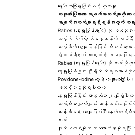
ရောဂါအဖြေရှာခြင်းနှင့် ကုသမှု
ယခုဖော်ပြထားသော အချက်အလက်များကို ဆေး
အချက်အလက်များရရှိရန်အတွက် ဆရာဝန
Rabies (ခွေးရူးပြန်ရောဂါ) ကို ဘယ်လိ
သင့်ကို ကိုက်တဲ့ တိရစ္ဆာန်ကို ဖမ်းပြီ
သင့်ဆီကို ခွေးရူးပြန်ခြင်း ပိုးဝင်သွား
ရှိတယ်ဆိုလျှင် ကာကွယ်ဖို့ ကုသမှုပြုရ
Rabies (ခွေးရူးပြန်ရောဂါ) ကို ဘယ်လို
ခွေးရူးပြန်ခြင်း ပိုးရှိတဲ့ တိရစ္ဆာန်က
Povidone-iodine တွေနဲ့ သေချာဆေးကြောပါ။ 
အဆင့်ဆင့်ထိုးရပါတယ်။
ခွေးရူးပြန်ခြင်း ကာကွယ်ဆေး
၂ မျိုးရှိပါ
တစ်မျိုးမှာ ချက်ချင်း အာနိသင်ပေးနိုင်တ
အနီးထိုးရတဲ့ ဆေးမျိုးဖြစ်ပြီး နောက်တစ်မျ
တယ်။
ဒုတိယတစ်မျိုးက လက်မောင်းမှာထိုးရပြီး သ