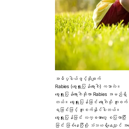
အဓိပ္ပါယ်ဖွင့်ဆိုချက်
Rabies (ခွေးရူးပြန်ရောဂါ) ကဘာလဲ။
ခွေးရူးပြန်ရောဂါ
ဆိုတာ Rabies အမည်ရှိ ဗိုင
တယ်။ ခွေးရူးပြန်ခြင်း ရောဂါပိုး ကူးစက်ထာ
ရခြင်းဖြင့် ကူးစက်နိုင်ပါတယ်။
ခွေးရူးပြန်ခြင်း လက္ခဏာတွေ စပြလာပြီး က
ခြင်း ဖြစ်နေပြီလို့ သံသယရှိနေလျှင် 