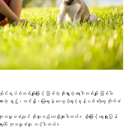
်းရပ်စ်တစ်မျိုးကြောင့် ဖြစ်တဲ့ ဆိုးရွားတဲ့ ရောဂါတစ်မျိုး ဖြစ်ပါ
းတဲ့ ရှဉ့်၊လင်းနို့၊မြေခွေးနဲ့ လေလွင့်ခွေး (စွန့်ပစ်ခံ)တွေ ကိုက်ခံ
ုသမှုမခံလျှင် ထိုသူသည် သေဖို့များပါတယ်။ ထို့ကြောင့် ခွေးရူးပြန်
အရေးပေါ် ကုသမှုခံယူ သင့်ပါတယ်။