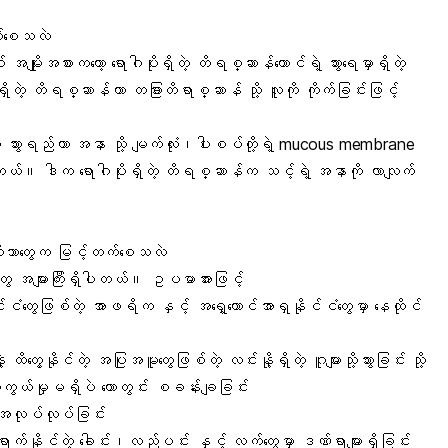
ြစ်စေသလဲ
 အမျိုးအစားကတော့ ရောဂါပိုးရှိတဲ့ တိရစ္ဆာန်ကောင်ရဲ့ သွားရေမှာရှိတဲ့
ရှိတဲ့ တိရစ္ဆာန်ဟာ တခြားတိရာစ္ဆာန် သို့ လူကို ကိုက်ခြင်းဖြင့်
့
သွားရည်
ဟာ အနာ သို့ မျက်လုံး၊ပါးစပ်တို့ရဲ့ mucous membrane
ပါတယ်။ ဒါက ရောဂါပိုးရှိတဲ့ တိရစ္ဆာန်က သင့်ရဲ့ အနာကို လာလျက်
ြေကိုဘာတွေက မြင့်တက်စေသလဲ
်းတွေ အများကြီးရှိပါတယ်။ ဥပမာအားဖြင့်
ဲနိုင်ငံတွေဖြစ်တဲ့ အာဖရိက နှင့် အရှေ့တောင်အာရှနိုင်ငံတွေမှာ နေထိုင်
ဲ့ ထိတွေ့နိုင်တဲ့ အပြုအမူတွေဖြစ်တဲ့ လင်းနို့ရှိတဲ့ ဂူများသို့သွားခြင်း သို့
်ကာကွယ်မှုမရှိပဲ တောတွင်း စခန်းချခြင်း
ာ အလုပ်လုပ်ခြင်း
ုံးရောက်နိုင်တဲ့ ခေါင်း၊လည်ပင်း နှင့် လက်တွေမှာ ဒဏ်ရာများရှိခြင်း