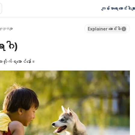
ကျန်းမာရေး ဆောင်းပါးမျာ
ုသုတများ
Explainer ဆောင်းပါး
ောဂါ)
့လာလိုက်ရအောင်နော်။