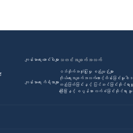
ကျန်းမာရေး ဆောင်းပါးများ
သတင်းအချက်အလက်
ဝဘ်ဆိုက်အသုံးပြုမှု စည်းမျဉ်းများ
်
ကိုယ်ရေးအချက်အလက်စောင့်ထိန်းခြင်းမူဝါ
ကျန်းမာရေး ကိရိယာများ
တည်းဖြတ်ခြင်းနှင့် ပြင်ဆင်ခြင်းဆိုင်ရာ
ကြော်ငြာနှင့် စပွန်ဆာ လက်ခံခြင်းဆိုင်ရာ 