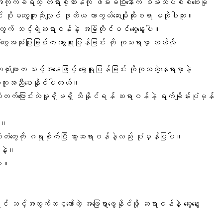
ုက်ခံရတဲ့ တိရာစ္ဆာန်ကို ဖမ်းမိပြီးနောက် စမ်းသပ်စစ်ဆေးမှု
 ပိုးမတွေ့ဘူးဆိုလျှင် ဒုတိယ ကာကွယ်ဆေးမျိုးထိုးစရာ မလိုပါဘူး။
က် သင့်ရဲ့ဆရာဝန်နဲ့ အမြဲတိုင်ပင်ဆွေးနွေးပါ။
ုံးတွေအသုံးပြုခြင်းက ခွေးရူးပြန်ခြင်း ကို ကုသရာမှာ ဘယ်လို
ထုံးများ
က သင့်အနေဖြင့် ခွေးရူးပြန်ခြင်း ကိုကုသတဲ့နေရာမှာနဲ့
ှာ အကူအညီပေးနိုင်ပါတယ်။
ိုးတက်ပြောင်းလဲမှုရှိမရှိ သိနိုင်ရန် ဆရာဝန်နဲ့ ရက်ချိန်းပုံမှန်
ပါ။
ြားထိုးတံတွေကို ဂရုစိုက်ပြီး သွားဆရာဝန်နဲ့လည်း ပုံမှန်ပြပါ။
ါနဲ့။
းပါ။
သင့်အတွက်သင့တော်တဲ့ အဖြေရှာဖွေနိုင်ဖို့ ဆရာဝန်နဲ့ ဆွေးနွေး