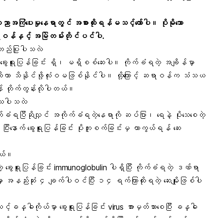
ပညာအကြံပေးမှုနေရာတွင် အစားထိုးရန်မသင့်တော်ပါ။ ပိုမိုသော
်နှင့် အမြဲတမ်းတိုင်ပင်ပါ.
ုအတည်ပြုပါသလဲ
း ခွေးရူးပြန်ခြင်း ရှိ၊ မရှိစစ်ဆေးပါ။ ကိုက်ခံရတဲ့ အချိန်မှာ
လားဆိုတာ သိနိုင်ဖို့လုံးဝမဖြစ်နိုင်ပါ။ ထို့ကြောင့် ဆရာဝန်က သံသယ
န် တိုက်တွန်းလိုပါတယ်။
ကုသပါသလဲ
ိုက်ခံရပြီဆိုလျှင် အကိုက်ခံရတဲ့နေရာကို ဆပ်ပြာ၊ ရေနဲ့ ပိုးသေစေတဲ့
ပြီးနောက် ခွေးရူးပြန်ခြင်း ပိုးကူးစက်ခြင်းမှ ကာကွယ်ရန် ဆေး
တယ်။
ဲ့ ခွေးရူးပြန်ခြင်း immunoglobulin ပါရှိပြီး ကိုက်ခံရတဲ့ ဒဏ်ရာ
ိုးမှာ အနည်းဆုံး ၄ ချက်ပါဝင်ပြီး ၁၄ ရက်ကြာထိုးရတဲ့ ဆေးမျိုးဖြစ်ပါ
င့်ခန္ဓါကိုယ်မှာ ခွေးရူးပြန်ခြင်း virus အားမှတ်သားစေပြီး ခန္ဓါ