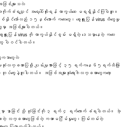
်အဖြစ်များသလဲ
 အကိုက်ခံရလျှင် အရေပေါ်ထိုးရန် ကာကွယ်ဆေး မရရှိနိုင်ကြပါဘူး။
နိုင်သော်လည်း ၁၅နှစ်အောက် ကလေးတွေ၊ ခွေးရူးပြန် virus ထိတွေ့မှု
ူတွေမှာ အဖြစ်များပါတယ်။
ွေးရူးပြန် virus ကို ကာကွယ်နိုင်စွမ်း မရှိတဲ့ ဒေသမှာနေတဲ့ ကလေး
ားသူတွေ ပါဝင်ပါတယ်။
ွေကဘာတွေလဲ
ထမဆုံးလက္ခဏာပြဖို့ ပျမ်းမျှအားဖြင့် ၃၅ ရက်ကနေ ၆၅ရက်ထိကြာ
ကွေးနဲ့တူပါတယ်။ အဖြစ်အများဆုံးရောဂါလက္ခဏာတွေကတော့
။
မှာ နာခြင်း သို့ ထုံခြင်းကို ၃ ရက် ၄ ရက်လောက် ခံရပါတယ်။ အဲ့
က်လာတဲ့ လက္ခဏာတွေဖြစ်တဲ့ ကဏာမငြိမ်မှုတွေ၊ကြမ်းတမ်းတဲ့
အရာတွေ ပြလာတတ်ပါတယ်။