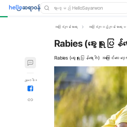
အခြေခံကျန်းမာရေး
အခြေခံကျသည့် ကျန်းမာရေးဗဟ
Rabies (ခွေးရူးပြန်ရ
Rabies (ခွေးရူးပြန်ရောဂါ) အကြောင်းလေး လေ
မျှဝေပါ။