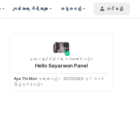
း
ကျန်းမာရေး ကိရိယာများ
အဖွဲ့အစည်း
ဝင်မည်
မှ ဆေးပညာပိုင်းဆိုင်ရာ စစ်ဆေးထားပါသည်။
Hello Sayarwon Panel
Aye Thi Mon
မှ ရေးသားသည်။
·
22/12/2023 တွင် အသစ်
ဖြည့်စွက်ခဲ့သည်။