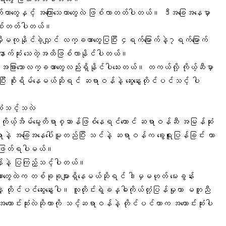
က်တာတွေနှင့် အကြောသေတာတွေလဲ ဖြစ်လာတတ်ပါတယ်။ ဒီအခြေအနေမှာ
 ဖြစ်တတ်ပါတယ်။
ိန်မှီမကုနိုင်ခဲ့လျှင် လက္ခဏာတွေပြပြီး ၄ရက်မြောက်နဲ့၇ရက်မြောက်
 နောက်ဆုံး သေတဲ့အထိဖြစ်လာနိုင်ပါတယ်။
အခြားသောလက္ခဏာတွေလည်းရှိနိုင်ပါသေးတယ်။ တကယ်လို့ ကိုယ့်ဆီမှာ
ီး စိုးရိမ်နေမယ်ဆိုရင် ဆရာဝန်နဲ့ ဆွေးနွေးတိုင်ပင်သင့် ပါ
ဆုံသင့်သလဲ
ကိုယ့်အိမ်မွေးတိရာစ္ဆာန်ဖြစ်နေရင်တောင် ဆရာဝန်ဆီ အမြန်ဆုံး
နဲ့ အခြေအနေပေါ်မူတည်ပြီး သင်နဲ့ ဆရာဝန်က ခွေးရူးပြန်ခြင်း ကာ
ံးဖြတ်ရပါမယ်။
်နဲ့ ပြကြည့်သင့်ပါတယ်။
တွေထဲက တစ်ခုခုများရှိနေမယ်ဆိုရင် ဒါမှမဟုတ် မေးခွန်း
ုင်ပင်ဆွေးနွေးပါ။ လူတိုင်းရဲ့ခန္ဓါကိုယ်တုံ့ပြန်မှုဟာ မတူညီ
ာင်းဆုံးလဲဆိုတာကို သင့်ဆရာဝန်နဲ့ တိုင်ပင်တာက အကောင်းဆုံးပါ