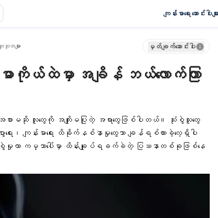
ကျန်းမာရေး ဆောင်းပါးမျာ
ုသုတများ
မှတ်ချက်ဆောင်းပါး
ဓာကိုယ်ထဲမှာ အချိန် ဘယ်လောက်ကြာ
စားမဆို လူတွေကို အကျိုးမပြုတဲ့ အရာတွေဖြစ်ပါတယ်။ သုံးစွဲသူတွေ
းပွားရေး၊ ကျန်းမာရေး ထိခိုက်နစ်နာမှုတွေသာ ချန်ရစ်ထားခဲ့လေ့ရှိပါ
စွဲမှုဟာ ကမ္ဘာပေါ်မှာ ထိန်းချုပ်ရခက်ခဲတဲ့ ပြဿနာတစ်ခုဖြစ်နေ