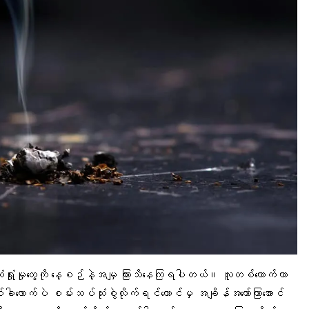
 ဆုံးရှုံးမှုတွေကို နေ့စဉ်နဲ့အမျှ ကြားသိနေကြရပါတယ်။ လူတစ်ယောက်ဟာ
တစ်ခါလောက်ပဲ စမ်းသပ်သုံးစွဲလိုက်ရင်တောင်မှ အချိန်အတော်ကြာအောင်