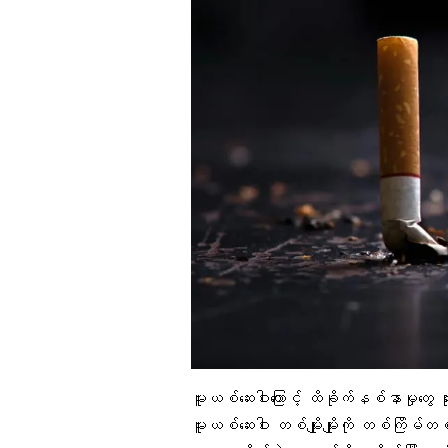
မူးယစ်ဆေးဝါးကြောင့် ထိခိုက်နစ်နာမှုတွေ
မူးယစ်ဆေးဝါး တစ်မျိုးမျိုးကို တစ်ကြိမ်