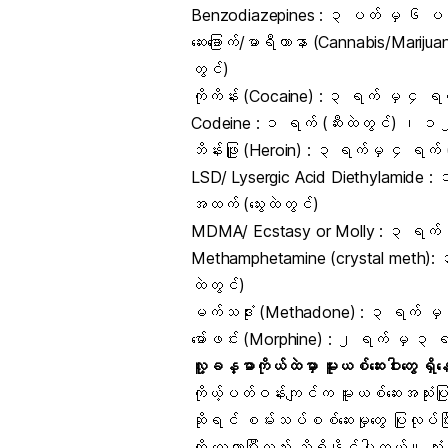
Benzodiazepines : ၃ ပတ် မှ ၆ ပတ်
ဆေးခြောက်/မာရီယာနာ (Cannabis/Mariju
တွင်)
ကိုကိန်း (Cocaine) : ၃ ရက် မှ ၄ ရ
Codeine : ၁ ရက် (ဆီးထဲတွင်) ၊ ၁၂ 
ဘိန်းဖြူ (Heroin)
: ၃ ရက်မှ ၄ ရက် (ဆ
LSD/ Lysergic Acid Diethylamide :
အထက် (သွေးထဲတွင်)
MDMA/ Ecstasy or Molly : ၃ ရက် မ
Methamphetamine (crystal meth)
: 
ထဲတွင်)
မက်သဒုံး (Methadone) : ၃ ရက် မှ 
မော်ဖင်း (Morphine)
: ၂ ရက် မှ ၃ ရက်
လူ့ခန္ဓာကိုယ်ထဲမှာ မူးယစ်ဆေးဝါးတွေ ရ
ကိုယ့်ပတ်ဝန်းကျင်က မူးယစ်ဆေးအသုံးပြုန
ဆိုရင် စမ်းသပ်စစ်ဆေးမှုတွေ ပြုလုပ်
ကို လေ့လာပြီးလည်း သိရှိနိုင်ပါတယ်။