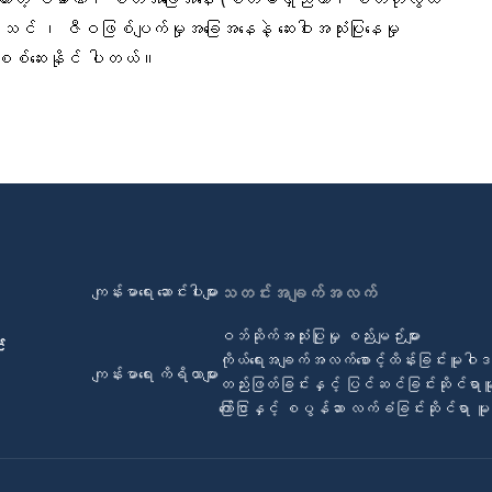
င် ၊ ဇီဝဖြစ်ပျက်မှုအခြေအနေနဲ့ ဆေးဝါးအသုံးပြုနေမှု
ီး စစ်ဆေးနိုင် ပါတယ်။
ကျန်းမာရေး ဆောင်းပါးများ
သတင်းအချက်အလက်
ဝဘ်ဆိုက်အသုံးပြုမှု စည်းမျဉ်းများ
်
ကိုယ်ရေးအချက်အလက်စောင့်ထိန်းခြင်းမူဝါ
ကျန်းမာရေး ကိရိယာများ
တည်းဖြတ်ခြင်းနှင့် ပြင်ဆင်ခြင်းဆိုင်ရာ
ကြော်ငြာနှင့် စပွန်ဆာ လက်ခံခြင်းဆိုင်ရာ 