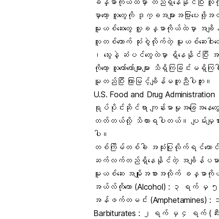
ခန္ဓာကိုယ်ထဲမှာ တည်ရှိနေနိုင်ပြီး လူက
မှာတော့ လူတွေကို ဒုက္ခအများအပြားပေးဖိ
မူးယစ်ဆေးတွေ လူ့ခန္ဓာကိုယ်ထဲမှာ အချိန
လူတစ်ယောက် သုံးစွဲလိုက်တဲ့ မူးယစ်ဆေး
၊ သွေးနဲ့ ဆံပင်တွေထဲမှာ ရှိနေနိုင်ပြီး 
ကိုတော့ လူတော်တော်များများ သိရှိကြခြင်းမရှ
မူတည်ပြီး ကြာမြင့်ချိန်မတူညီပါဘူး။
U.S. Food and Drug Administratio
ရုပ်ပိုင်းဆိုင်ရာ ကျန်းမာမှုအခြေအနေတွ
တတ်တယ်လို့ သိထားရပါတယ်။ ပျမ်းမျှ
ပါ။
တစ်ကြိမ်တစ်ခါ အသုံးပြုလိုက်ရင်တောင်မှ 
ဆက်လက်တည်ရှိနေနိုင်တဲ့ အချိန်ပမာ
မူးယစ်ဆေး အမျိုးအစားအလိုက် ခန္ဓာကိုယ
အယ်လ်ကိုဟော (Alcohol)
: ၃ ရက် မှ ၅ 
အန်ဖက်တမင်း (Amphetamines)
: ၁
Barbiturates : ၂ ရက် မှ ၄ ရက် (ဆီ