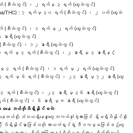
 (ဆီးထဲတွင်) ၊ ၂ ရက်မှ ၃ ရက် (သွေးထဲတွင်)
ana/THC)
: ၇ ရက်မှ ၃၀ ရက် (ဆီးထဲတွင်) ၊ ၂ ပတ် (သွေးထဲ
က် (ဆီးထဲတွင်) ၊ ၁ ရက် မှ ၂ ရက် (သွေးထဲတွင်)
နာရီ (သွေးထဲတွင်)
ီးထဲတွင်) ၊ ၁၂ နာရီ (သွေးထဲတွင်)
 ၁ ရက် မှ ၃ ရက် (ဆီးထဲတွင်) ၊ ၂ နာရီ မှ ၃ နာရီနှင့်
ှ ၄ ရက် (ဆီးထဲတွင်) ၊ ၁ ရက် မှ ၂ ရက် (သွေးထဲတွင်)
၃ ရက် မှ ၆ ရက် (ဆီးထဲတွင်) ၊ ၂၄ နာရီ မှ ၇၂ နာရီ (သွေး
၄ ရက် (ဆီးထဲတွင်) ၊ ၂၄ နာရီ မှ ၃၆ နာရီ (သွေးထဲတွင်)
 (ဆီးထဲတွင်) ၊ ၆ နာရီ မှ ၈ နာရီ (သွေးထဲတွင်)
ှိနေမနေ ဘယ်လိုသိရှိနိုင်မလဲ
ေတယ်လို့ သံသယရှိနေသူတွေ တကယ်သုံးစွဲထားခြင်း ရှိမရှိသိနိုင်ဖို့
ပြီး သိရှိနိုင်မှာဖြစ်သလို ကာယကံရှင်ရဲ့ ဇီဝကမ္မဖြစ်စဉ်တွေ
 သုံးထားတဲ့ ပမာဏ၊ စိတ်အခြေအနေ (စိတ်မရှည်တာ၊ စိတ်တိုလွယ်