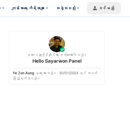
း
ကျန်းမာရေး ကိရိယာများ
အဖွဲ့အစည်း
ဝင်မည်
မှ ဆေးပညာပိုင်းဆိုင်ရာ စစ်ဆေးထားပါသည်။
Hello Sayarwon Panel
Ye Zon Aung
မှ ရေးသားသည်။
·
30/01/2024 တွင် အသစ်
ဖြည့်စွက်ခဲ့သည်။