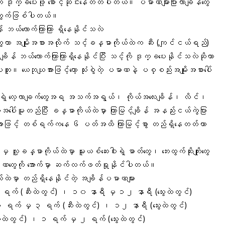
ို ဒုက္ခပေးဖို့ စောင့်ဆိုင်းနေတတ်ပါတယ်။ ပမာဏများပြားလာချိန်တွေ
ု့အတွက်ဖြစ်ပါတယ်။
် ဘယ်လောက်ကြာကြာ ရှိနေနိုင်သလဲ
ဝါးတွေဟာ အမျိုးအစားအလိုက် သင့်ခန္ဓာကိုယ်ထဲက ဆီး (ကျင်ငယ်ရည်)
အချိန် ဘယ်လောက်ကြာကြာရှိနေနိုင်ပြီး သင့်ကို ဒုက္ခပေးနိုင်သလဲဆိုတာ
ိကြပါဘူး။ ယေဘုယျအားဖြင့်တော့ သုံးစွဲတဲ့ ပမာဏနဲ့ ပစ္စည်းအမျိုးအစားပေါ်
n ရဲ့ လေ့လာချက်တွေအရ အသက်အရွယ်၊ ကိုယ်အလေးချိန်၊ လိင်၊
ေအပေါ်မူတည်ပြီး ခန္ဓာကိုယ်ထဲမှာ ကြာမြင့်ချိန် အနည်းငယ်ကွဲပြား
အားဖြင့် တစ်ရက်ကနေ ၆ ပတ်အထိ ကြာမြင့်စွာ တည်ရှိနေတတ်တာ
လူ့ခန္ဓာကိုယ်ထဲမှာ မူးယစ်ဆေးဝါးရဲ့ ဓာတ်တွေ၊ ဘေးထွက်ဆိုးကျိုးတွေ
ဏတွေကို အောက်မှာ ဆက်လက်ဖတ်ရှုနိုင်ပါတယ်။
်ထဲမှာ တည်ရှိနေနိုင်တဲ့ အချိန်ပမာဏများ
ရက် (ဆီးထဲတွင်) ၊ ၁၀ နာရီ မှ ၁၂ နာရီ (သွေးထဲတွင်)
 ရက် မှ ၃ ရက် (ဆီးထဲတွင်) ၊ ၁၂ နာရီ (သွေးထဲတွင်)
းထဲတွင်) ၊ ၁ ရက် မှ ၂ ရက် (သွေးထဲတွင်)