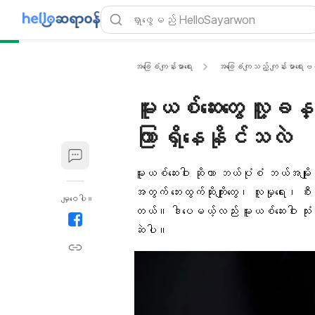
အခြေခံကျန်းမာရေး
အခြေခံကျသည့် ကျန်းမာရေးဗဟ
မူးယစ်ဆေးတွေ လူ့ခန္
ကြာ ရှိနေနိုင်သလဲ
မူးယစ်ဆေးဝါး
ဆိုဟာ ဘယ်ပုံစံ ဘယ်အမျိုးအ
အတွက် ဘေးထွက်ဆိုးကျိုးတွေ၊ လူမှုရေး၊ စီ
မျှဝေပါ။
တယ်။ ဒါပေမယ့်လည်း မူးယစ်ဆေးဝါး သုံး
ဆဲပါ။