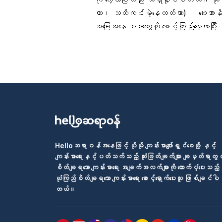
တာ၊ သတိကင်းမဲ့နေတတ်တာ) ၊ ဆေးအာနိသ
အခြေအနေ စတာတွေကို စောင့်ကြည့်လေ့လာပြ
Helloဆရာဝန်အနေဖြင့် ပိုမို ကျန်းမာပျော်ရွှင်စေဖို့ နှင့်
ကျန်းမာရေးနှင့်ပတ်သက်သည့် ဆုံးဖြတ်ချက်များ ချမှတ်ရာတွင
စိတ်ချရသော ကျန်းမာရေး အချက်အလက်များကို ထောက်ပံ့ပေးသည့်
ယုံကြည်စိတ်ချရသော ကျန်းမာရေး စောင့်ရှောက်ပေးသူ ဖြစ်ချင်ပါ
တယ်။