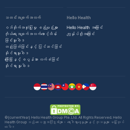
သတင်းအချက်အလက်
Hello Health
ဝဘ်ဆိုက်အသုံးပြုမှု စည်းမျဉ်းများ
Hello Health အကြောင်း
ကိုယ်ရေးအချက်အလက်စောင့်ထိန်း
ကျွန်ုပ်တို့အကြောင်း
ခြင်းမူဝါဒ
တည်းဖြတ်ခြင်းနှင့် ပြင်ဆင်ခြင်း
ဆိုင်ရာမူဝါဒ
ကြော်ငြာနှင့် စပွန်ဆာ လက်ခံခြင်း
ဆိုင်ရာ မူဝါဒ
©{currentYear} Hello Health Group Pte. Ltd. All Rights Reserved. Hello
Health Group သည် ဆေးပညာအကြံဉာဏ်များ၊ ရောဂါရှာဖွေမှုများနှင့် ကုသမှုများ မပြုလုပ်
ပေးပါ။