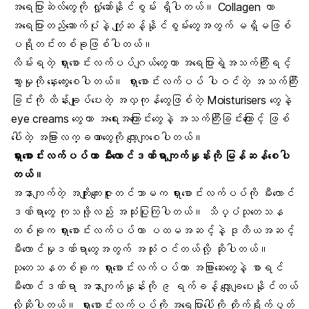
အရေပြားဆဲလ်တွေ
ကို လှုံ့ဆော်နိုင်စွမ်း ရှိပါတယ်။ Collagen ဟာ
အရေပြားတည်ဆောက်ပုံနဲ့ ကျုံ့ဆန့်နိုင်စွမ်းတွေအတွက် မရှိမဖြစ်
ပရိုတင်းတစ်ခုဖြစ်ပါတယ်။
လိမ်းရတဲ့ ရှားစောင်းလက်ပပ်ဂျယ်တွေဟာ အရေပြားရဲ့အသက်ကြီးရင့်
သွားမှုကို နှေးကွေးစေပါတယ်။ ရှားစောင်းလက်ပပ် ပါဝင်တဲ့ အသက်ကြီး
ခြင်းကို ထိန်းချုပ်ပေးတဲ့ အလှကုန်တွေဖြစ်တဲ့
Moisturisers
တွေနဲ့
eye creams
တွေဟာ အရေးအကြောင်းတွေနဲ့ အသက်ကြီးခြင်းကြောင့် ဖြစ်
ပေါ်တဲ့ အခြားလက္ခဏာတွေကို လျော့ကျစေပါတယ်။
ရှားစောင်းလက်ပပ်ဟာ မီးလောင်ဒဏ်ရာကျက်နှုန်းကို မြန်ဆန်စေပါ
တယ်။
အနာကျက်တဲ့ အကျိုးကျေးဇူးတင်သာမက ရှားစောင်းလက်ပပ်ကို မီးလောင်
ဒဏ်ရာတွေ ကုသဖို့လည်း အသုံးပြုကြပါတယ်။ သိပ္ပံသုတေသန
တစ်ခုက ရှားစောင်းလက်ပပ်ဟာ ပထမအဆင့်နဲ့ ဒုတိယအဆင့်
မီးလောင်မှုဒဏ်ရာတွေအတွက် အသုံးဝင်တယ်လို့ ဆိုပါတယ်။
သုတေသနတစ်ခုက ရှားစောင်းလက်ပပ်ဟာ အခြားဆေးတွေနဲ့ စာရင်
မီးလောင်ဒဏ်ရာ အနာကျက်နှုန်းကို ၉ ရက်ခန့် လျှော့ချပေးနိုင်တယ်
လို့ဆိုပါတယ်။ ရှားစောင်းလက်ပပ်ကို အရေပြားပေါ်ကို တိုက်ရိုက်ပွတ်