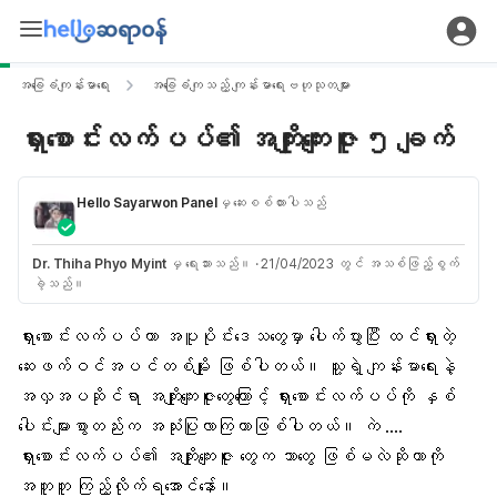
အခြေခံကျန်းမာရေး
အခြေခံကျသည့် ကျန်းမာရေးဗဟုသုတများ
ရှားစောင်းလက်ပပ်၏ အကျိုးကျေးဇူး ၅ ချက်
Hello Sayarwon Panel
မှ ဆေးစစ်ထားပါသည်
Dr. Thiha Phyo Myint
မှ ရေးသားသည်။
·
21/04/2023 တွင် အသစ်ဖြည့်စွက်
ခဲ့သည်။
ရှားစောင်းလက်ပပ်ဟာ အပူပိုင်းဒေသတွေမှာ ပေါက်ပွားပြီး ထင်ရှားတဲ့
ဆေးဖက်ဝင်အပင်တစ်မျိုး ဖြစ်ပါတယ်။ သူ့ရဲ့ ကျန်းမာရေးနဲ့
အလှအပဆိုင်ရာ အကျိုးကျေးဇူးတွေကြောင့် ရှားစောင်းလက်ပပ်ကို နှစ်
ပေါင်းများစွာတည်းက အသုံးပြုလာကြတာဖြစ်ပါတယ်။ ကဲ ….
ရှားစောင်းလက်ပပ်၏ အကျိုးကျေးဇူး တွေက ဘာတွေ ဖြစ်မလဲဆိုတာကို
အတူတူ ကြည့်လိုက်ရအောင်နော်။