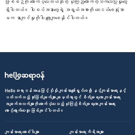
ဖြစ်စဉ်ကို ထောက်ပံ့ပေးတယ်ဆိုတဲ့ ယုံကြည်လောက်တဲ့သက်သေပြမှုတွေ
ရှိပါတယ်။ ပါးစပ်အနာတွေရဲ့ အရွယ်အစားကို သေးငယ်စေရုံသာ
မက နာကျင်မှုကိုပါ လျော့ကျစေနိုင်ပါတယ်။
Helloဆရာဝန်အနေဖြင့် ပိုမို ကျန်းမာပျော်ရွှင်စေဖို့ နှင့်ကျန်းမာရေးနှင့်
ပတ်သက်သည့် ဆုံးဖြတ်ချက်များ ချမှတ်ရာတွင် စိတ်ချရသော ကျန်းမာရေး
အချက်အလက်များကို ထောက်ပံ့ပေးသည့် ယုံကြည်စိတ်ချရသော ကျန်းမာရေး
စောင့်ရှောက်ပေးသူ ဖြစ်ချင်ပါတယ်။
ကျန်းမာရေး ဆောင်းပါးများ
ကျန်းမာရေး ကိရိယာများ