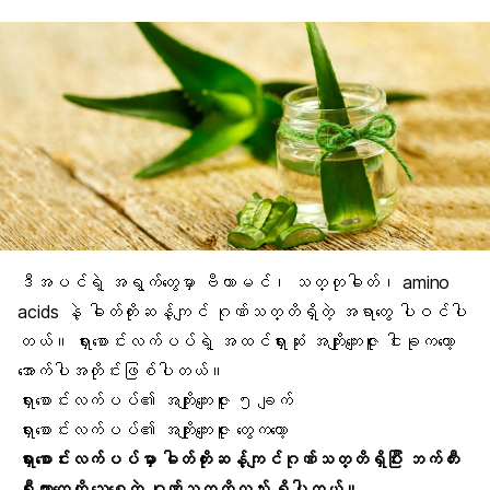
ဒီအပင်ရဲ့ အရွက်တွေမှာ ဗီတာမင်၊ သတ္တုဓါတ်၊
amino
acids
နဲ့ ဓါတ်တိုးဆန့်ကျင် ဂုဏ်သတ္တိရှိတဲ့ အရာတွေ ပါဝင်ပါ
တယ်။ ရှားစောင်းလက်ပပ်ရဲ့ အထင်ရှားဆုံး အကျိုးကျေးဇူး ငါးခုကတော့
အောက်ပါအတိုင်းဖြစ်ပါတယ်။
ရှားစောင်းလက်ပပ်၏ အကျိုးကျေးဇူး ၅ ချက်
ရှားစောင်းလက်ပပ်၏ အကျိုးကျေးဇူး တွေကတော့
ရှားစောင်းလက်ပပ်မှာ ဓါတ်တိုးဆန့်ကျင်ဂုဏ်သတ္တိရှိပြီး ဘက်တီး
ရီးယားတွေကို သေစေတဲ့ ဂုဏ်သတ္တိလည်း ရှိပါတယ်။