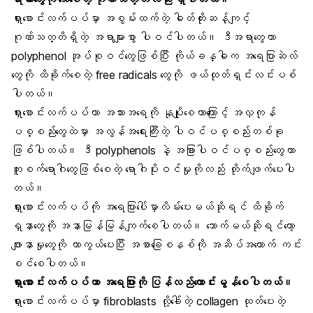
ရှားစောင်းလက်ပပ်မှာ အစွမ်းထက်တဲ့ ဓါတ်တိုးဆန့်ကျင့်
ဂုဏ်သတ္တိရှိတဲ့ အရာများစွာ ပါဝင်ပါတယ်။ ဒီအရာတွေဟာ
polyphenol အုပ်စုဝင်တွေဖြစ်ပြီး ကိုယ်ခန္ဓါက အရေပြားဆဲလ်
တွေကို ထိခိုက်စေတဲ့ free radicals တွေကို ဖယ်ထုတ်ရှင်းလင်းပစ်
ပါတယ်။
ရှားစောင်းလက်ပပ်ဟာ
အသားအရေကို
နုပျိုစေတာကြောင့် အလှကုန်
ပစ္စည်းတွေထဲမှာ အလွန်အရေးကြီးတဲ့ ပါဝင်ပစ္စည်းတစ်ခု
ဖြစ်ပါတယ်။ ဒီ polyphenols နဲ့ အခြားပါဝင်ပစ္စည်းတွေဟာ
ကူးစက်ရောဂါတွေဖြစ်စေတဲ့
ရောဂါပိုးဝင်မှု
ကိုလည်း တိုက်ဖျက်ပေးပါ
တယ်။
ရှားစောင်းလက်ပပ်ကို အရေပြားပေါ်မှာလိမ်းပေးမယ်ဆိုရင် ထိခိုက်
ရှနာတွေကို အနာမြန်မြန်ကျက်စေပါတယ်။ သောက်မယ်ဆိုရင်တော့
ဖျားနာမှုတွေကို ကာကွယ်ပေးပြီး
အစာခြေစနစ်ကို
အဆိပ်အတောက် ကင်း
စင်စေပါတယ်။
ရှားစောင်းလက်ပပ်ဟာ အရေပြားကို ပြန်လည်ကောင်းမွန်စေပါတယ်။
ရှားစောင်းလက်ပပ်မှာ fibroblasts လို့ခေါ်တဲ့ collagen ထုတ်ပေးတဲ့