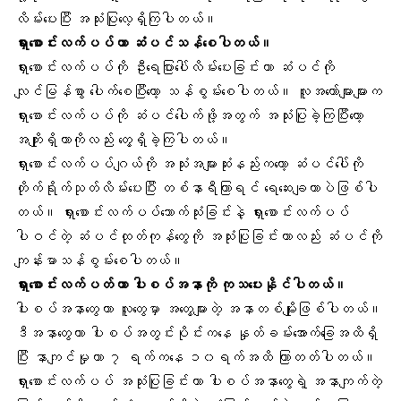
လိမ်းပေးပြီး အသုံးပြုလေ့ရှိကြပါတယ်။
ရှားစောင်းလက်ပပ်ဟာ ဆံပင်သန်စေပါတယ်။
ရှားစောင်းလက်ပပ်ကို ဦးရေပြားပေါ်လိမ်းပေးခြင်းဟာ ဆံပင်ကို
လျင်မြန်စွာ ပေါက်စေပြီးတော့ သန်စွမ်းစေပါတယ်။ လူအတော်များများက
ရှားစောင်းလက်ပပ်ကို ဆံပင်ပေါက်ဖို့အတွက် အသုံးပြုခဲ့ကြပြီးတော့
အကျိုးရှိတာကိုလည်း တွေ့ရှိခဲ့ကြပါတယ်။
ရှားစောင်းလက်ပပ်ဂျယ်ကို အသုံးအများဆုံးနည်းကတော့ ဆံပင်ပေါ်ကို
တိုက်ရိုက်သုတ်လိမ်းပေးပြီး တစ်နာရီကြာရင် ရေဆေးချတာပဲဖြစ်ပါ
တယ်။ ရှားစောင်းလက်ပပ်သောက်သုံးခြင်းနဲ့ ရှားစောင်းလက်ပပ်
ပါဝင်တဲ့ ဆံပင်ထုတ်ကုန်တွေကို အသုံးပြုခြင်းဟာလည်း ဆံပင်ကို
ကျန်းမာသန်စွမ်းစေပါတယ်။
ရှားစောင်းလက်ပတ်ဟာ ပါးစပ်အနာကို ကုသပေးနိုင်ပါတယ်။
ပါးစပ်အနာတွေဟာ လူတွေမှာ အတွေ့များတဲ့ အနာတစ်မျိုးဖြစ်ပါတယ်။
ဒီအနာတွေဟာ ပါးစပ်အတွင်းပိုင်းကနေ နှုတ်ခမ်းအောက်ခြေအထိရှိ
ပြီး နာကျင်မှုဟာ ၇ ရက်ကနေ ၁၀ရက်အထိ ကြာတတ်ပါတယ်။
ရှားစောင်းလက်ပပ် အသုံးပြုခြင်းဟာ
ပါးစပ်အနာတွေ
ရဲ့ အနာကျက်တဲ့