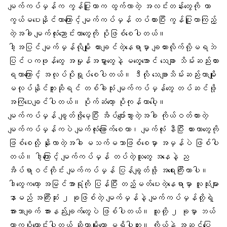
မျက်ကပ်မှန်က ကွန်ပြူတာက ထွက်လာတဲ့ အလင်းတန်းတွေကို ကာ
ကွယ်မပေးနိုင်တာကြောင့် မျက်ကပ်မှန် တပ်ထားပြီး ကွန်ပြူတာကြည့်
တဲ့အခါ မျက်လုံးညောင်းတာတွေကို ပိုဖြစ်စေပါတယ်။
ဒါ့အပြင် မျက်မှန်လိုမျိုး ထားချင်တဲ့နေရာမှာ ချထားလိုက်လို့မရဘဲ
ပြင်ပကဖုန်တွေ အမှုန်အမွှားတွေနဲ့ မတွေ့အောင် သေချာ သိမ်းဆည်းထား
ရတာကြောင့် အလုပ်ပိုရှုပ်စေပါတယ်။ ဒီလို သေချာသိမ်းဆည်းတာမျိုး
မလုပ်နိုင်ဘူးဆိုရင် တစ်ခါသုံး မျက်ကပ်မှန်တွေ တပ်ဆင်ဖို့
အကြံပေးချင်ပါတယ်။ ပိုက်ဆံတော့ ပိုကုန်တာပေါ့။
မျက်ကပ်မှန်
ချွတ်ဖို့မေ့ပြီး အိပ်ပျော်သွားတဲ့အခါ ကိုယ်ဝတ်ထားတဲ့
မျက်ကပ်မှန်ကပဲ မျက်လုံးခြောက်စေတာ၊ မျက်လုံး နီပြီး ယားတာတွေကို
ဖြစ်စေလို့ နိုးလာတဲ့အခါ မသက်မသာဖြစ်စေမှာ အမှန်ပဲ ဖြစ်ပါ
တယ်။ ဒါ့ကြောင့် မျက်ကပ်မှန် တပ်တဲ့သူတွေ အနေနဲ့ ည
အိပ်ရာဝင်တိုင်း မျက်ကပ်မှန် ပြန်ချွတ်ဖို့ အရေးကြီးတာပါ။
ဒါတွေကတော့ အမြင်အာရုံကို ပြန်ပြီး တည့်မတ်ပေးတဲ့နေရာမှာ လူသုံးများ
နာမည် အကြီးဆုံး ၂ ခုဖြစ်တဲ့ မျက်မှန်နဲ့ မျက်ကပ်မှန်တို့ရဲ့
အားသာချက် အားနည်းချက်တွေပဲ ဖြစ်ပါတယ်။ သူတို့ ၂ ခုမှာ ဘယ်
ဟာကပိုကောင်းပါတယ် ဆိုတာမျိုးတော့ မရှိပါဘူး။ ကိုယ်နဲ့ အဆင်ပြေ