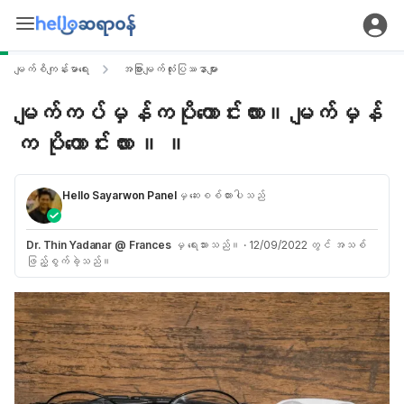
မျက်စိကျန်းမာရေး
အခြားမျက်လုံးပြဿနာများ
မျက်ကပ်မှန်ကပိုကောင်းလား။ မျက်မှန်
က ပိုကောင်းလား ။ ။
Hello Sayarwon Panel
မှ ဆေးစစ်ထားပါသည်
Dr. Thin Yadanar @ Frances
မှ ရေးသားသည်။
·
12/09/2022 တွင် အသစ်
ဖြည့်စွက်ခဲ့သည်။