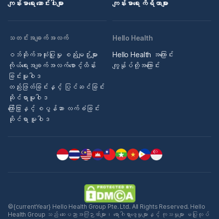
ကျန်းမာရေး ဆောင်းပါးများ
ကျန်းမာရေး ကိရိယာများ
သတင်းအချက်အလက်
Hello Health
ဝဘ်ဆိုက်အသုံးပြုမှု စည်းမျဉ်းများ
Hello Health အကြောင်း
ကိုယ်ရေးအချက်အလက်စောင့်ထိန်း
ကျွန်ုပ်တို့အကြောင်း
ခြင်းမူဝါဒ
တည်းဖြတ်ခြင်းနှင့် ပြင်ဆင်ခြင်း
ဆိုင်ရာမူဝါဒ
ကြော်ငြာနှင့် စပွန်ဆာ လက်ခံခြင်း
ဆိုင်ရာ မူဝါဒ
©{currentYear} Hello Health Group Pte. Ltd. All Rights Reserved. Hello
Health Group သည် ဆေးပညာအကြံဉာဏ်များ၊ ရောဂါရှာဖွေမှုများနှင့် ကုသမှုများ မပြုလုပ်