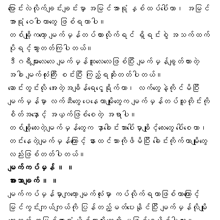
ပြောင်းလဲလိုက်ချင်းချင်းမှာ အမြင်အာရုံ နှစ်ထပ်ပေါ်တာ၊
အမြင်
အာရုံ ဝေဝါး
တာတွေ ဖြစ်ရတာပါ။
တစ်ချို့ကတော့ မျက်မှန်တပ်ထားလိုက်ရင် ရှိရင်းစွဲ အသက်ထက်
ပိုရင့်သွားတတ်ကြပါတယ်။
ဒီဂရီများလေလေ မျက်မှန်ထူလေလေဖြစ်ပြီး မျက်မှန်ချွတ်ထားတဲ့
အခါ မျက်လုံးကြီး စင်းပြီး ကြည့်ရဆိုးတတ်ပါတယ်။
ဆောင်းတွင်းလို အေးတဲ့အချိန်ရေငွေ့ရိုက်တာ၊ လက်တွေနဲ့ကိုင်မိပြီး
မျက်မှန်မှာ လက်ဆီတွေ ပေနေတာမျိုးတွေက မျက်မှန်တပ်သူတိုင်းကို
စိတ်အနှောင့် အယှက်ဖြစ်စေတဲ့ အရာပါ။
တစ်ချို့လေးတဲ့မျက်မှန်တွေက နှာခေါင်းသားပေါ်မှာချိုင့်လေးတွေ ပေါ်စေတာ၊
တင်းနေတဲ့မျက်မှန်ကြောင့် နားထင်သားကိုဖိမိပြီး ခေါင်းကိုက်တာမျိုးတွေ
လည်းဖြစ်တတ်ပါတယ်။
မျက်ကပ်မှန် ။ ။
အားသာချက် ။ ။
မျက်ကပ်မှန်မှာကျတော့
မျက်လုံ
းမှာ ကပ်လိုက်ရတာဖြစ်တာကြောင့်
မြင်ကွင်းကျယ်ကျယ်ကို ပြန်တည့်မတ်ပေးနိုင်ပြီး
မျက်မှန်
လိုမျိုး