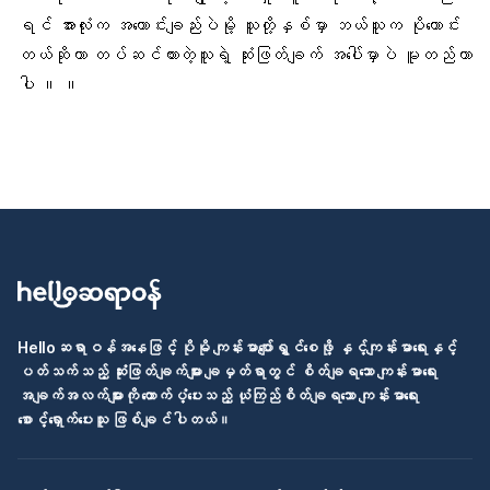
ရင် အားလုံးက အကောင်းချည်းပဲမို့ သူတို့နှစ်မှာ ဘယ်သူက ပိုကောင်း
တယ်ဆိုတာ တပ်ဆင်ထားတဲ့သူရဲ့ ဆုံးဖြတ်ချက် အပေါ်မှာပဲ မူတည်တာ
ပါ ။ ။
Helloဆရာဝန်အနေဖြင့် ပိုမို ကျန်းမာပျော်ရွှင်စေဖို့ နှင့်ကျန်းမာရေးနှင့်
ပတ်သက်သည့် ဆုံးဖြတ်ချက်များ ချမှတ်ရာတွင် စိတ်ချရသော ကျန်းမာရေး
အချက်အလက်များကို ထောက်ပံ့ပေးသည့် ယုံကြည်စိတ်ချရသော ကျန်းမာရေး
စောင့်ရှောက်ပေးသူ ဖြစ်ချင်ပါတယ်။