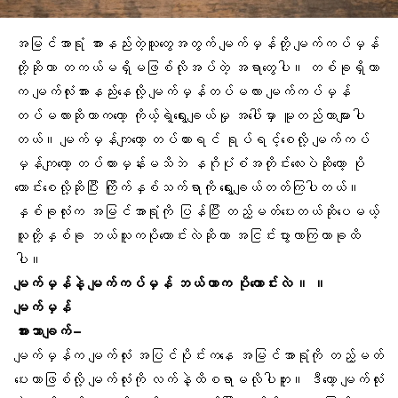
အမြင်အာရုံ
အားနည်းတဲ့သူတွေအတွက်
မျက်မှန်
တို့ မျက်ကပ်မှန်
တို့ဆိုတာ တကယ်မရှိမဖြစ်လိုအပ်တဲ့ အရာတွေပါ။ တစ်ခုရှိတာ
က
မျက်လုံးအားနည်
းနေလို့ မျက်မှန်တပ်မလား မျက်ကပ်မှန်
တပ်မလားဆိုတာကတော့ ကိုယ့်ရဲ့ရွေးချယ်မှု အပေါ်မှာ မူတည်တာများပါ
တယ်။ မျက်မှန်ကျတော့ တပ်ထားရင် ရုပ်ရင့်စေလို့ မျက်ကပ်
မှန်ကျတော့ တပ်ထားမှန်းမသိဘဲ နဂိုပုံစံအတိုင်းလေးပဲဆိုတော့ ပို
ကောင်းစေလို့ဆိုပြီး ကြိုက်နှစ်သက်ရာကို ရွေးချယ်တတ်ကြပါတယ်။
နှစ်ခုလုံးက အမြင်အာရုံကို ပြန်ပြီး တည့်မတ်ပေးတယ်ဆိုပေမယ့်
သူတို့နှစ်ခု ဘယ်သူကပိုကောင်းလဲဆိုတာ အငြင်းပွားလာကြတာခုထိ
ပါ။
မျက်မှန်နဲ့ မျက်ကပ်မှန် ဘယ်ဟာက ပိုကောင်းလဲ ။ ။
မျက်မှန်
အားသာချက် –
မျက်မှန်
က မျက်လုံး အပြင်ပိုင်းကနေ
အမြင်အာရုံ
ကို တည့်မတ်
ပေးတာဖြစ်လို့ မျက်လုံးကို လက်နဲ့ထိစရာမလိုပါဘူး။ ဒီတော့ မျက်လုံး