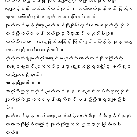
ဘေးဘက် အမြင်အာရုံ ယိုင်တာမျိုးတွေကို မဖြစ်စေနိုင်ပါဘူး။
လေ့ကျင့်ခန်း ဘယ်လောက်လုပ်လုပ် ၊ ဘယ်လောက်ခုန်ခုန် ပြုတ်ကျ
သွားမှာ မကြောက်ရတဲ့အတွက် အဆင်ပြေစေပါတယ်။
မျက်ကပ်မှန်ဆိုတော့ မျက်မှန်လိုမျိုးပေါ်လွင်နေတာမဟုတ်လို့ ကိုယ်
တပ်လို့တပ်ထားမှန်း ဘယ်သူမှသိမှာတောင် မဟုတ်ပါဘူး။
လက်ဆီ
ပေတာ၊ ရေငွေ့ရိုက်တာကြောင့် မြင်ကွင်းမကြည့်တဲ့ ဒုက္ခတွေ
ကနေလည်း ကင်းဝေးစေဦးမှာပါ။
ကိုယ့်လက်ရှိ
မျက်လုံးအရောင်
မဟုတ်ဘဲ နောက်ထပ်ကိုယ်ကြိုက်တဲ့
အရောင်ရအောင် မျက်ကပ်မှန်မှာ ရွေးချယ်လို့ရတာကြောင့် ဖက်ရှင်
လည်းကျစေဦးမှာနော်။
အားနည်းချက် ။ ။
အားလုံးသိကြတဲ့အတိုင်း မျက်ကပ်မှန် စစချင်းတပ်တဲ့သူတွေတိုင်း
မျက်လုံးထဲ မျက်ကပ်မှန် ရောက်အောင် မနည်းကြိုးစားရတာချည်းပါ
ပဲ။
မျက်ကပ်မှန် တပ်ထားတော့ မျက်လုံးနဲ့ အောက်ဆီဂျင်ထိတွေ့နိုင်မှုကို
ကာထားသလိုဖြစ်တာကြောင့်
မျက်လုံးခြောက်
တဲ့ ပြဿနာကို ဖြစ်စေပါ
တယ်။