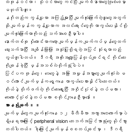
ထဲဖုန်ဝင်တာ၊ ပိုးဝင်တာတွေ ကင်းပြီး မျက်စိနာတာတွေဖြစ်ေစေမှာ
မဟုတ်ပါဘူး။
နဂိုတည်းက
ကွန်ပျူတာ
အကြည့်များပြီး မျက်လုံးခြောက်တဲ့သူတွေအတွက်
ဆို မျက်မှန်က ကွန်ပျူတာက အလင်းရောင်တွေကို ကာကွယ်ပေးနိုင်လို့
မျက်လုံးခြောက်
တာကိုလည်း သက်သာစေဦးမှာပါ။
နောက်တစ်ခု ပိုကောင်းတာကတော့ မျက်မှန်က မျက်ကပ်မှန်တွေထက်
ဈေးသက်သာပြီး အချိန်ကြာကြာ အသုံးပြုလို့ရတဲ့အပြင် သုံးရတာလည်း
လွယ်ကူပါတယ်။ ဒီဂရီ အတိုးအလျှော့ပြန်လုပ်ချင်ရင် ကိုင်းလေး
ကိုချန်ခဲ့ပြီး မှန်အသစ်လဲလိုက်ရုံပါပဲ။
ပြင်ပက ဖုန်တွေ၊ လေတွေနဲ့ အခြား အမှုန်အမွှားတွေ မျက်လုံးထဲ မ
ဝင်အောင် မျက်မှန်က ရှေ့ကနေ ကာကွယ်ပေးထားနိုင်ပါသေးတယ်။
ကိုယ်နဲ့ လိုက်ဖက်တဲ့ ကိုင်းလေးရွေးပြီး အဝိုင်းပုံစံနဲ့ တပ်မလား၊
လေးထောင့်ပုံစံနဲ့တပ်မလား စတိုင်ကျနေဦးမှာနော် ။
အားနည်းချက် ။ ။
မျက်မှန်တွေက မျက်လုံးကနေ ၁၂ မီလီမီတာ အကွာအဝေးလောက်မှာပဲ
ရှိနေရတာကြောင့် peripheral vision ဘေးဘက်အမြင်အာရုံတွေ ယိုင်သွား
တတ်ပါတယ်။ ဒါ့ကြောင့် မျက်မှန်စစတပ်ချင်းမှာ ၊ ဒီဂရီ