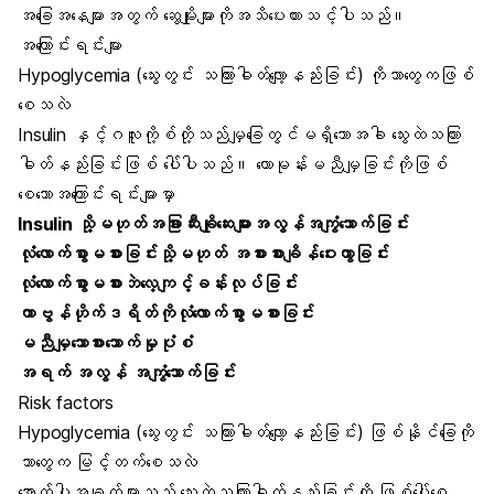
အခြေအနေများအတွက် ဆွေမျိုးများကိုအသိပေးထားသင့်ပါသည်။
အကြောင်းရင်းများ
Hypoglycemia (သွေးတွင်း သကြားဓါတ်လျော့နည်းခြင်း) ကိုဘာတွေကဖြစ်
စေသလဲ
Insulin နှင့်ဂလူးကို့စ်တို့သည်မျှခြေတွင်မရှိသောအခါ သွေးထဲသကြား
ဓါတ်နည်းခြင်းဖြစ် ပေါ်ပါသည်။ ဟောမုန်းမညီမျှခြင်းကိုဖြစ်
စေသောအကြောင်းရင်းများမှာ
Insulin သို့မဟုတ်အခြားဆီးချိုဆေးများအလွန်အကျွံသောက်ခြင်း
လုံလောက်စွာမစားခြင်းသို့မဟုတ် အစားစားချိန်ဝေးကွာခြင်း
လုံလောက်စွာမစားဘဲလေ့ကျင့်ခန်းလုပ်ခြင်း
ကာဗွန်ဟိုက်ဒရိတ်ကိုလုံလောက်စွာမစားခြင်း
မညီမျှသောစားသောက်မှုပုံစံ
အရက် အလွန် အကျွံသောက်ခြင်း
Risk factors
Hypoglycemia (သွေးတွင်း သကြားဓါတ်လျော့နည်းခြင်း) ဖြစ်နိုင်ခြေကို
ဘာတွေက မြင့်တက်စေသလဲ
အောက်ပါအချက်များသည် သွေးထဲသကြားဓါတ်နည်းခြင်းကို ဖြစ်ပေါ်စေ