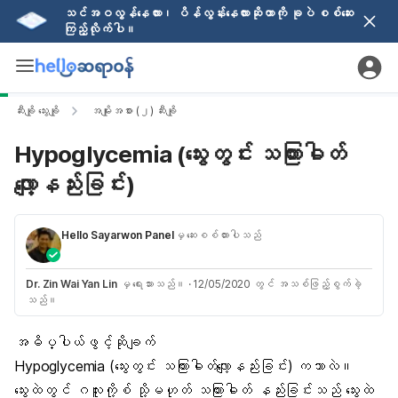
သင်အဝလွန်နေလား၊ ပိန်လွန်းနေလားဆိုတာကို ခုပဲ စစ်ဆေး
ကြည့်လိုက်ပါ။
ဆီးချို သွေးချို
အမျိုးအစား (၂) ဆီးချို
Hypoglycemia (သွေးတွင်း သကြားဓါတ်
လျော့နည်းခြင်း)
Hello Sayarwon Panel
မှ ဆေးစစ်ထားပါသည်
Dr. Zin Wai Yan Lin
မှ ရေးသားသည်။
·
12/05/2020 တွင် အသစ်ဖြည့်စွက်ခဲ့
သည်။
အဓိပ္ပါယ်ဖွင့်ဆိုချက်
Hypoglycemia (သွေးတွင်း သကြားဓါတ်လျော့နည်းခြင်း) ကဘာလဲ။
သွေးထဲတွင် ဂလူးကို့စ် သို့မဟုတ် သကြားဓါတ် နည်းခြင်းသည် သွေးထဲ