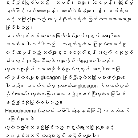
ရင်းမြစ်ဖြစ်ပါသည်။ ထမင်း၊ အာလူး၊ ပေါင်မုန့်၊ ပြောင်းမုံ့
ညက်ဖြင့် လုပ်ထားသောမုန့်၊ ကောက်ပဲသီးနှံများ၊ နို့၊ သစ်သီးများ
နှင့် သကြားလုံးများသည် ကာဗွန်ဟိုက်ဒရိတ် ကြွယ်ဝသောအစားအစာများ
ဖြစ်ပါသည်။
သရက်ရွက်သည် သွေးထဲသကြားကိုထိန်းချုပ်ရာတွင် အရေးပါသော
အခန်းမှ ပါဝင်ပါသည်။ သရက်ရွက်မှ ပြုလုပ်သောအင်စူ
လင် ဟော်မုန်းသည် ဆဲလ်များစွမ်းအင်ထုတ်ရန် အတွက် ဂလူးကို့စ်
သုံးရာတွင် ကူညီပေးပြီးသွေးထဲဂလူးကို့စ် ကိုလျော့ကျစေပါသည်။
သွေးထဲဂလူးကို့စ် ပမာဏကိုထိန်းချုပ်ရာတွင် အရေးပါသောအခြား
ဟော်မုန်းတစ်မျိုးမှာ glucagon ဖြစ်ပြီးသွေးထဲသကြားပမာဏကိုများစေ
ပါသည်။ သရက်ရွက်မှ လုံလောက်သော glucagon ကိုမထုတ်လွှတ်
နိုင်သောအခါ သွေးထဲသကြားပမာဏသည် ကျဆင်းပြီးသွေးထဲသကြားဓါတ်
နည်းခြင်းကိုဖြစ်စေပါသည်။
Hypoglycemia (သွေးတွင်း သကြားဓါတ်လျော့နည်းခြင်း) က ဘယ်လောက်
အဖြစ်များသလဲ
သွေးထဲသကြားဓါတ်နည်းခြင်းသည် အရွယ်ရောက်ပြီးသူများနှင့်
၁၀နှစ်အထက် ကလေးများတွင် အဖြစ်မများပါ။