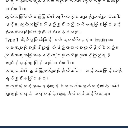
ဆရာဝန်ပေးသောအချိန်ဇယားအတိုင်းသင်၏ သွေးထဲသကြားပမာဏကို
စစ်ဆေးပါ။
သွေးထဲသကြားဓါတ်နည်းခြင်း၏ ရောဂါလက္ခဏာများကိုလျစ်လျူ မနေပါ
နှင့်။ သွေးထဲသကြားဓါတ်နည်းခြင်းသည် သတိမရဖြစ်ခြင်းနှင့်
ဦးနှောက်သေဆုံးခြင်းတို့ကို ဖြစ်စေနိုင်သည်။
Type 1 ဆီးချိုရှိခြင်းကြောင့် စိတ်မပျက်ပါနှင့်။ insulin ဆေး
ပမာဏများကိုအချိန်ယူ၍ ထိန်းညှိကာအားကစားလုပ်နိုင်ပါသည်။
ကျန်းမာရေးအခြေအနေနှင့် ရောဂါတိုးတက်မှုကိုစောင့်ကြည့်ရန်
အချိန်မှန်စွာ ပြန်လည် စစ်ဆေးပါ။
ဆရာဝန်၏ ညွှန်ကြားချက်များကိုလိုက်နာပါ။ သင့်သဘောဖြင့် ဆေးကို
ရပ်ခြင်းမပြုပါနှင့်။
အကယ်၍သင့်မှာမေးခွန်းတွေရှိပါကသင့်အတွက်သင့်တော်တဲ့ အဖြေ
ရှာဖွေနိုင်ရန် ဆရာဝန်နဲ့ ဆွေးနွေးတိုင်ပင်သင့်ပါသည်။