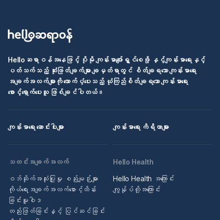
Helloဆရာဝန်အနေဖြင့် ပိုမို ကျန်းမာပျော်ရွှင်စေဖို့ နှင့်ကျန်းမာရေးနှင့်
ပတ်သက်သည့် ဆုံးဖြတ်ချက်များ ချမှတ်ရာတွင် စိတ်ချရသော ကျန်းမာရေး
အချက်အလက်များကို ထောက်ပံ့ပေးသည့် ယုံကြည်စိတ်ချရသော ကျန်းမာရေး
စောင့်ရှောက်ပေးသူ ဖြစ်ချင်ပါတယ်။
ကျန်းမာရေး ဆောင်းပါးများ
ကျန်းမာရေး ကိရိယာများ
သတင်းအချက်အလက်
Hello Health
ဝဘ်ဆိုက်အသုံးပြုမှု စည်းမျဉ်းများ
Hello Health အကြောင်း
ကိုယ်ရေးအချက်အလက်စောင့်ထိန်း
ကျွန်ုပ်တို့အကြောင်း
ခြင်းမူဝါဒ
တည်းဖြတ်ခြင်းနှင့် ပြင်ဆင်ခြင်း