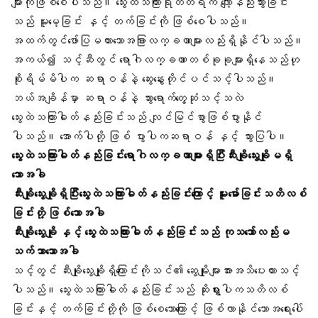
များကိုဖြစ်စေပါသည်။ သွေးထဲသကြားရုတ်တရက် လျော့နည်းသွားခြင်း
သည် မူးမေ့ခြင်း နှင့် တက်ခြင်းကို ဖြစ်စေပါသည်။
အထက်တွင်ဖော်ပြမထားသောအခြားလက္ခဏာများလည်းရှိနိုင်ပါသည်။
အကယ်၍ သင့်ဆီတွင် ရောဂါလက္ခဏာတစ်ခုခုများရှိနေသည်ဟု
စိုးရိမ်မိပါက ဆရာဝန်နဲ့ ဆွေးနွေးတိုင်ပင်သင့်ပါသည်။
ဘယ်အချိန်မှာ ဆရာဝန်နဲ့ သွားရောက်တွေ့ဆုံသင့်သလဲ
သွေးထဲသကြားဓါတ်နည်းခြင်းသည် လျင်မြင်စွာဖြစ်ပွားနိုင်
ပါသည်။ အောက်ပါတို့ ဖြစ် ပွားပါကဆရာဝန် နှင့် သွားပြပါ။
သွေးထဲသကြားဓါတ်နည်းခြင်းရောဂါလက္ခဏာများရှိပြီးဆီးချိုသွေးချိုမရှိ
သောအခါ
ဆီးချိုသွေးချိုရှိပြီးသွေးထဲသကြားဓါတ်နည်းခြင်းကြောင့် မူးမော်ခြင်းသတိလစ်
ခြင်းတို့ ဖြစ်သောအခါ
ဆီးချိုသွေးချို နှင့် သွေးထဲသကြားဓါတ်နည်းခြင်းသည် ကုသသော်လည်းမ
သက်သာသောအခါ
သင့်တွင် ဆီးချိုသွေးချိုရှိကြောင်းကိုသင်၏ ဆွေမျိုးများအားအသိပေးထားသင့်
ပါသည်။ သွေးထဲသကြားဓါတ်နည်းခြင်းသည် ဆိုးရွှားပါကသတိလစ်
ခြင်းနှင့် တက်ခြင်းတို့ကို ဖြစ်စေသောကြောင့် ဖြစ်လာနိုင်သောအရေးပေါ်