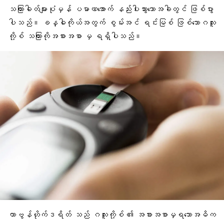
သကြားဓါတ်များပုံမှန် ပမာဏအောက် နည်းပါးသွားသောအခါတွင် ဖြစ်ပွား
ပါသည်။ ခန္ဓါကိုယ်အတွက် စွမ်းအင် ရင်းမြစ် ဖြစ်သောဂလူး
ကို့စ် သကြားကိုအစားအစာ မှ ရရှိပါသည်။
ကာဗွန်ဟိုက်ဒရိတ် သည် ဂလူးကို့စ် ၏ အစားအစာမှရသောအဓိက