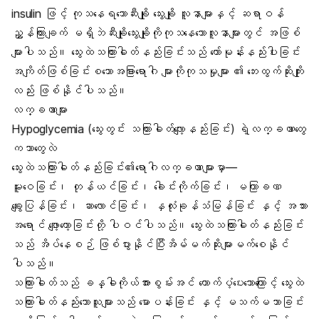
insulin ဖြင့် ကုသနေရသောဆီးချို သွေးချို လူနာများနှင့် ဆရာဝန်
ညွှန်ကြားချက် မရှိဘဲဆီးချိုသွေးချိုကိုကုသနေသောလူနာများတွင် အဖြစ်
များပါသည်။ သွေးထဲသကြားဓါတ်နည်းခြင်းသည် ဟော်မုန်းနည်းပါးခြင်း
အကျိတ်ဖြစ်ခြင်းစသောအခြားရောဂါ များကိုကုသမှုများ ၏ ဘေးထွက်ဆိုးကျိုး
လည်း ဖြစ်နိုင်ပါသည်။
လက္ခဏာများ
Hypoglycemia (သွေးတွင်း သကြားဓါတ်လျော့နည်းခြင်း) ရဲ့လက္ခဏာတွေ
ကဘာတွေလဲ
သွေးထဲသကြားဓါတ်နည်းခြင်း၏ရောဂါလက္ခဏာများမှာ—
မူးဝေခြင်း၊ တုန်ယင်ခြင်း၊ ခေါင်းကိုက်ခြင်း၊ မကြာခဏ
ချွေးပြန်ခြင်း၊ ဆာလောင်ခြင်း၊ နှလုံးခုန်သံမြန်ခြင်း နှင့် အသား
အရောင် ဖျော့တော့ခြင်းတို့ ပါဝင်ပါသည်။ သွေးထဲသကြားဓါတ်နည်းခြင်း
သည် အိပ်နေစဉ် ဖြစ်ပွားနိုင်ပြီးအိမ်မက်ဆိုးများမက်စေနိုင်
ပါသည်။
သကြားဓါတ်သည် ခန္ဓါကိုယ်အားစွမ်းအင် ထောက်ပံ့ပေးသောကြောင့် သွေးထဲ
သကြားဓါတ်နည်းသောသူများသည် မောပန်းခြင်း နှင့် မသက်မသာခြင်း