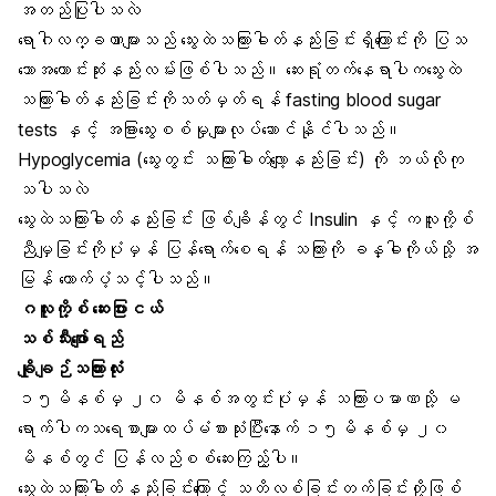
အတည်ပြုပါသလဲ
ရောဂါလက္ခဏာများသည် သွေးထဲသကြားဓါတ်နည်းခြင်းရှိကြောင်းကို ပြသ
သောအကောင်းဆုံးနည်းလမ်းဖြစ်ပါသည်။ ဆေးရုံတက်နေရာပါကသွေးထဲ
သကြားဓါတ်နည်းခြင်းကိုသတ်မှတ်ရန် fasting blood sugar
tests နှင့် အခြားသွေးစစ်မှုများလုပ်ဆောင်နိုင်ပါသည်။
Hypoglycemia (သွေးတွင်း သကြားဓါတ်လျော့နည်းခြင်း) ကို ဘယ်လိုကု
သပါသလဲ
သွေးထဲသကြားဓါတ်နည်းခြင်း ဖြစ်ချိန်တွင် Insulin နှင့် ကလူးကို့စ်
ညီမျှခြင်းကိုပုံမှန် ပြန်ရောက်စေရန် သကြားကို ခန္ဓါကိုယ်သို့ အ
မြန် ထောက်ပံ့သင့်ပါသည်။
ဂလူးကို့စ် ဆေးပြားငယ်
သစ်သီးဖျော်ရည်
ချိုချဉ်သကြားလုံး
၁၅မိနစ်မှ ၂၀ မိနစ်အတွင်းပုံမှန် သကြားပမာဏသို့ မ
ရောက်ပါကသရေစာများထပ်မံစားသုံးပြီးနောက် ၁၅မိနစ်မှ ၂၀
မိနစ်တွင် ပြန်လည်စစ်ဆေးကြည့်ပါ။
သွေးထဲသကြားဓါတ်နည်းခြင်းကြောင့် သတိလစ်ခြင်းတက်ခြင်းတို့ဖြစ်