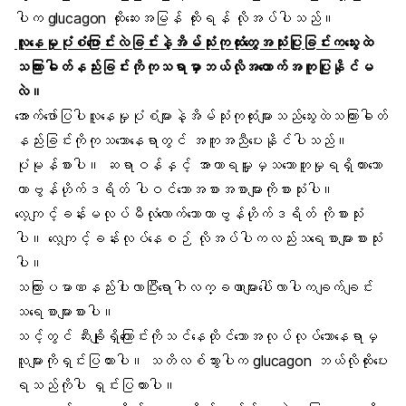
ပါက glucagon ထိုးဆေးအမြန် ထိုးရန် လိုအပ်ပါသည်။
လူနေမှုပုံစံပြောင်းလဲခြင်းနဲ့အိမ်သုံးကုထုံးတွေအသုံးပြုခြင်းက
သွေးထဲ
သကြားဓါတ်နည်းခြင်းကိုကုသရာမှာဘယ်လိုအထောက်အကူပြုနိုင်မ
လဲ။
အောက်ဖော်ပြပါလူနေမှုပုံစံများနဲ့အိမ်သုံးကုထုံးများသည်သွေးထဲသကြားဓါတ်
နည်းခြင်းကိုကုသသောနေရာတွင် အကူအညီပေးနိုင်ပါသည်။
ပုံမုန်စားပါ။ ဆရာဝန်နှင့် အာဟာရမှူးမှသဘောတူမှုရရှိထားသော
ကာဗွန်ဟိုက်ဒရိတ် ပါဝင်သောအစားအစာများကိုစားသုံးပါ။
လေ့ကျင့်ခန်းမလုပ်မီလုံလောက်သောကာဗွန်ဟိုက်ဒရိတ် ကိုစားသုံး
ပါ။ လေ့ကျင့်ခန်းလုပ်နေစဉ် လိုအပ်ပါကလည်းသရေစာများစားသုံး
ပါ။
သကြားပမာဏနည်းပါးလာပြီးရောဂါလက္ခဏာများပေါ်လာပါကချက်ချင်း
သရေစာများစားပါ။
သင့်တွင် ဆီးချိုရှိကြောင်းကိုသင်နေထိုင်သောအလုပ်လုပ်သောနေရာမှ
လူများကိုရှင်းပြထားပါ။ သတိလစ်သွားပါက glucagon ဘယ်လိုထိုးပေး
ရသည်ကိုပါ ရှင်းပြထားပါ။