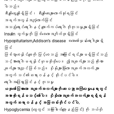
ပါသည်။
ဆီးချိုသွေးချိုရှိခြင်း၊ ဆီးချိုဆေးများသောက်သုံးရခြင်း
အရက်အလွန်အကျွံသောက်ခြင်း
အသည်းရောင်ရောဂါနှင့် ကျောက်ကပ်ရောဂါ ကိုကုသမှုများရှိခြင်း
Insulin ထွက်မှုကို ဖြစ်စေသောအကျိတ်ဖုရှိခြင်း
Hypopituitarism,Addison’s disease စသောဟော်မုန်းရောဂါများရှိ
ခြင်း
ဖြစ်ပွားစေနိုင်ချေကို မြင့်စေသည့် အကြောင်းရင်းများမရှိခြင်းသည်
သင့်အားရောဂါမရနိုင်ဟုမဆိုလိုပေ။ ဤအချက်များသည် ကိုးကား
ချက်များသာလျှင်ဖြစ်သည်။ ပိုမိုများပြားသောအချက်အလက် များ
အတွက် သင်၏ဆရာဝန်နှင့် တိုင်ပင်ပါ။
ရောဂါအဖြေရှာခြင်းနှင့် ကုသမှု
ယခုဖော်ပြထားသော အချက်အလက်များကို ဆေးပညာအကြံပေးမှုနေရာတွင်
အစားထိုးရန်မသင့်တော်ပါ။ ပိုမိုသောအချက်အလက်များရရှိရန်
အတွက် ဆရာဝန်နှင့် အမြဲတမ်းတိုင်ပင်ပါ.
Hypoglycemia (သွေးတွင်း သကြားဓါတ်လျော့နည်းခြင်း) ကို ဘယ်လို