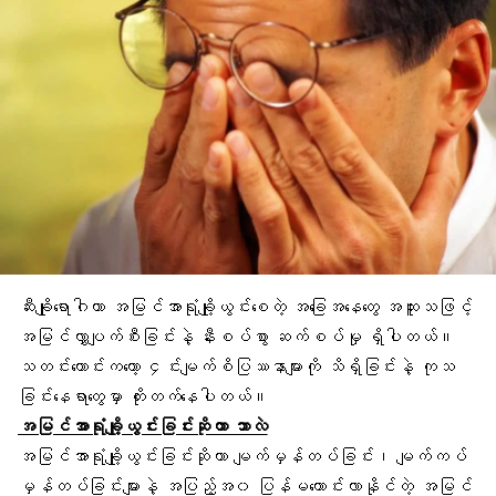
ဆီးချိုရောဂါဟာ အမြင်အာရုံချို့ယွင်းစေတဲ့ အခြေအနေတွေ အထူးသဖြင့်
အမြင်လွှာ
ပျက်စီးခြင်းနဲ့ နီးစပ်စွာ ဆက်စပ်မှု ရှိပါတယ်။
သတင်းကောင်းကတော့ ၄င်
းမျက်စိပြဿနာ
များကို သိရှိခြင်းနဲ့ ကုသ
ခြင်းနေရာတွေမှာ တိုးတက်နေပါတယ်။
အမြင်အာရုံချို့ယွင်းခြင်းဆိုတာ ဘာလဲ
အမြင်အာရုံချို့ယွင်းခြင်းဆိုတာ
မျက်မှန်
တပ်ခြင်း၊
မျက်ကပ်
မှန်
တပ်ခြင်းများနဲ့ အပြည့်အ၀ ပြန်မကောင်းလာနိုင်တဲ့ အမြင်