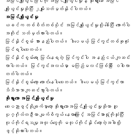
အမြင်ချို့ယွင်းခြင်းကို အမြင်ချို့ယွင်းမှုနဲ့ ဆိုးရွားသော အမြင်
ချို့ယွင်းမှုဆိုပြီး ၂မျိုးသတ်မှတ်နိုင်ပါတယ်။
အမြင်ချို့ယွင်းမှု
ယခင်က တစ်စိတ်တစ်ပိုင်း အမြင်ချို့ယွင်းမှုလို့ ခေါ်ပြီး အောက်ပါ
အတိုင်း သတ်မှတ်ထားပါတယ်။
မြင်နိုင်စွမ်း အားနည်းပါတယ်။ ဒါပေမယ့် မြင်ကွင်းတစ်ခုလုံး
မြင်ရပါသေးတယ်။
မြင်နိုင်စွမ်းရော မြင်နေရတဲ့ မြင်ကွင်းပါ အနည်းငယ် ကျဆင်း
လာပါတယ်။ မြင်ကွင်းအလယ်မှာ မကြည်မလင်ဖြစ်ပြီး ေဝဝါးလာ
တတ်ပါတယ်။
မြင်နိုင်စွမ်းတော့ ကောင်းနေပါသေးတယ်။ ဒါပေမယ့် မြင်ကွင်းဟာ
သိသိသာသာ ကျဆင်းသွားပါတယ်။
ဆိုးရွားသော အမြင်ချို့ယွင်းမှု
ဆေးပညာဖွင့်ဆိုချက်မှာတော့ ဆိုးရွားသောအမြင်ချို့ယွင်းမှုဆိုတာ လူ
ပုဂ္ဂိုလ်တဦးဟာ မျက်စိကွယ် နေတာကြောင့် အမြင်အာရုံကိုသုံးပြီး
လုပ်ကိုင်ရသမျှအလုပ်တွေကို မလုပ်ကိုင်နိုင်တော့တဲ့အခါလို့
ဖွင့်ဆိုထားပါတယ်။