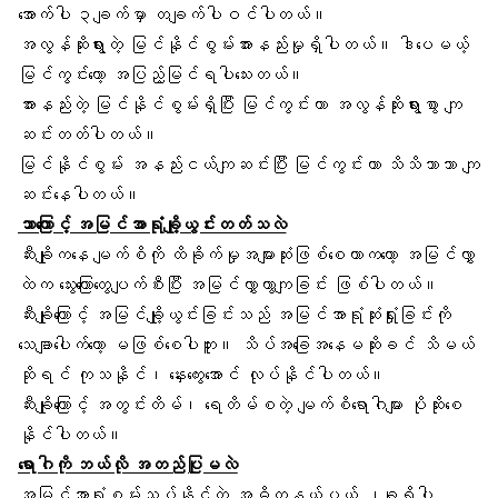
အောက်ပါ ၃ချက်မှာ တချက်ပါဝင်ပါတယ်။
အလွန်ဆိုးရွားတဲ့ မြင်နိုင်စွမ်းအားနည်းမှုရှိပါတယ်။ ဒါပေမယ့်
မြင်ကွင်းတော့ အပြည့်မြင်ရပါသေးတယ်။
အားနည်းတဲ့ မြင်နိုင်စွမ်းရှိပြီး မြင်ကွင်းဟာ အလွန်ဆိုးရွားစွာ ကျ
ဆင်းတတ်ပါတယ်။
မြင်နိုင်စွမ်း အနည်းငယ်ကျဆင်းပြီး မြင်ကွင်းဟာ သိသိသာသာ ကျ
ဆင်းနေပါတယ်။
ဘာကြောင့် အမြင်အာရုံချို့ယွင်းတတ်သလဲ
ဆီးချို
ကနေ မျက်စိကို ထိခိုက်မှုအများဆုံးဖြစ်စေတာကတော့ အမြင်လွှာ
ထဲက သွေးကြောတွေပျက်စီးပြီး အမြင်လွှာကွာကျခြင်း ဖြစ်ပါတယ်။
ဆီးချိုကြောင့် အမြင်ချို့ယွင်းခြင်းသည် အမြင်အာရုံဆုံးရှုံးခြင်းကို
သေချာပေါက်တော့ မဖြစ်စေပါဘူး။ သိပ်အခြေအနေမဆိုးခင် သိမယ်
ဆိုရင် ကုသနိုင်၊ နှေးကွေးအောင် လုပ်နိုင်ပါတယ်။
ဆီးချိုကြောင့် အတွင်းတိမ်၊
ရေတိမ်
စတဲ့ မျက်စိရောဂါများ ပိုဆိုးစေ
နိုင်ပါတယ်။
ရောဂါကို ဘယ်လို အတည်ပြုမလဲ
အမြင်အာရုံစမ်းသပ်နိုင်တဲ့ အဓိကနယ်ပယ် ၂ခုရှိပါ