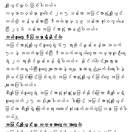
ချို့ယွင်းမှုပဲ ဖြစ်ပါတယ်။
ကမ္ဘာတဝှမ်းမှာ လူပေါင်း ၂၈၅ သန်းဟာ အမြင်အာရုံချို့ယွင်း
တယ်လို့ ခန့်မှန်းထားပြီး ဒီအထဲမှာမှ ၃၉ သန်းဟာ လုံးဝကွယ်နေ
ပြီး ၂၄၆ သန်းဟာ အမြင်အာရုံ အားနည်းပါတယ်။
ဘယ်သူတွေ ဒီပြသနာရှိနိုင်လဲ
အမြင်အာရုံချို့ယွင်းသူတွေရဲ့ ၆၅ ရာခိုင်နှုန်းခန့်ဟာ အသက်
၅၀နဲ့ အထက်မှာဖြစ်ပြီး ဒီအသက်အရွယ်တွေဟာ ကမ္ဘာ့လူဦးရေ
ရဲ့ ၂၀ ရာခိုင်နှုန်းခန့် ရှိပါတယ်။ နိုင်ငံပေါင်းများစွာမှာ
အသက်အရွယ်ကြီးသူတွေ များလာတာနဲ့အမျှ နာတာရှည်မျက်စိရောဂါနဲ့
အိုမင်းခြင်းကြောင့်ဖြစ်ရတဲ့ အမြင်အာရုံချို့ယွင်းခြင်းတွေ အဖြစ်
များလာကြပါတယ်။
ဆီးချိုဖြစ်သူတွေရဲ့ အမြင်အာရုံဆုံးရှုံးမှုဖြစ်နိုင်ခြေဟာ ဆီးချိုမရှိ
သူတွေထက် ၂၅ ဆ ပိုများပါတယ်။ ဒါကြောင့် အမြင်အာရုံချို့ယွင်း
ခြင်းဟာ ဆီးချိုရဲ့ ကြောက်စရာအကောင်းဆုံး နောက်ဆက်တွဲပြသနာ ဖြစ်ပါ
တယ်
။
အမြင်ချို့ယွင်းမှု လက္ခဏာတွေက ဘာတွေလဲ