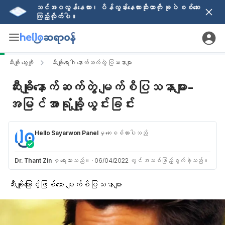
သင်အဝလွန်နေလား၊ ပိန်လွန်းနေလားဆိုတာကို ခုပဲ စစ်ဆေး
ကြည့်လိုက်ပါ။
ဆီးချို သွေးချို
ဆီးချိုရောဂါ နောက်ဆက်တွဲ ပြဿနာများ
ဆီးချိုနောက်ဆက်တွဲ မျက်စိပြသနာများ-
အမြင်အာရုံချို့ယွင်းခြင်း
Hello Sayarwon Panel
မှ ဆေးစစ်ထားပါသည်
Dr. Thant Zin
မှ ရေးသားသည်။
·
06/04/2022 တွင် အသစ်ဖြည့်စွက်ခဲ့သည်။
ဆီးချိုကြောင့်ဖြစ်သော မျက်စိပြသနာများ