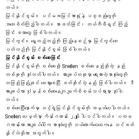
တယ်။
မြင်နိုင်စွမ်း။ ပင်မအမြင်အာရုံနဲ့ ပစ္စည်းတွေကို
အသေးစိတ်ကြည့်ပါတယ်။ စာဖတ်ခြင်း၊ တယ်လီဗီးရှင်း ကြည့်
ခြင်း စတာတွေ ဖြစ်ပါတယ်။
မြင်ကွင်း။ ရှေ့တည့်တည့်ကို ကြည့်နေစဉ်မှာ မြင်ကွင်းဘေး
ပတ်လည်ကို မြင်နိုင်စွမ်း ဖြစ်ပါတယ်။
မြင်နိုင်စွမ်း စစ်ဆေးခြင်း
မြင်နိုင်စွမ်းကို စစ်ဆေးဖို့ Snellen စစ်ဆေးနည်းဆိုတဲ့ နည်း
တစ်ခုကို သုံးတတ်ပါတယ်။ ကားချပ်တခုမှာ ရေးထားတဲ့စာလုံးတွေကို
တဖြည်းဖြည်းချင်း သေးသွားစေပြီး ဖတ်ခိုင်းတဲ့နည်း ဖြစ်ပါတယ်။ ဒီ
ကားချပ်ဟာ ပုံမှန်စစ်ဆေးနေကျ မျက်စိစမ်းသပ်ရာမှာ သုံးပါ
တယ်။
စစ်ဆေးပြီးနောက်မှာ သင့်ရဲ့မြင်နိုင်စွမ်းကို အမှတ်ပေးပါတယ်။
Snellen ပေးမှတ်မှာ ကိန်းဂဏန်း ၂မျိုး ပါဝင်ပါတယ်။ ပထမ
ဂဏန်းဟာ ကားချပ်ပေါ်က စာလုံးတွေကို ဘယ်လောက်ဝေးဝေးကနေ သင်ဖတ်
နိုင်လဲဆိုတာ အတွက်ပါ။