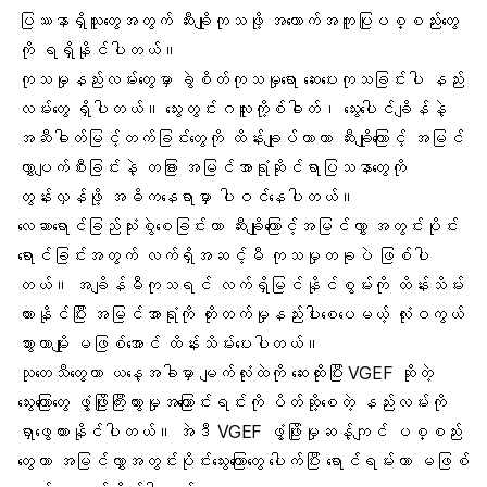
ပြဿနာရှိသူတွေအတွက် ဆီးချိုကုသဖို့ အထောက်အကူပြုပစ္စည်းတွေ
ကို ရရှိနိုင်ပါတယ်။
ကုသမှုနည်းလမ်းတွေမှာ ခွဲစိတ်ကုသမှုရော ဆေးပေးကုသခြင်းပါ နည်း
လမ်းတွေ ရှိပါတယ်။ သွေးတွင်းဂလူးကို့စ်ဓါတ်၊ သွေးပေါင်ချိန်နဲ့
အဆီဓါတ်မြင့်တက်ခြင်းတွေကို ထိန်းချုပ်တာဟာ ဆီးချိုကြောင့် အမြင်
လွှာပျက်စီးခြင်းနဲ့ တခြား အမြင်အာရုံဆိုင်ရာပြသနာတွေကို
တွန်းလှန်ဖို့ အဓိကနေရာမှာ ပါဝင်နေပါတယ်။
လေဆာရောင်ခြည်သုံးစွဲစေခြင်းဟာ ဆီးချိုကြောင့်အမြင်လွှာ အတွင်းပိုင်း
ရောင်ခြင်းအတွက် လက်ရှိအဆင့်မီ ကုသမှုတခုပဲ ဖြစ်ပါ
တယ်။ အချိန်မီကုသရင် လက်ရှိမြင်နိုင်စွမ်းကို ထိန်းသိမ်း
ထားနိုင်ပြီး အမြင်အာရုံကို တိုးတက်မှုနည်းပါးစေပေမယ့် လုံးဝကွယ်
သွားတာမျိုး မဖြစ်အောင် ထိန်းသိမ်းပေးပါတယ်။
သုတေသီတွေဟာ ယနေ့အခါမှာ မျက်လုံးထဲကို ဆေးထိုးပြီး VGEF ဆိုတဲ့
သွေးကြောတွေ ဖွံ့ဖြိုးကြီးထွားမှုအကြောင်းရင်းကို ပိတ်ဆို့စေတဲ့ နည်းလမ်းကို
ရှာဖွေထားနိုင်ပါတယ်။ အဲဒီ VGEF ဖွံ့ဖြိုးမှုဆန့်ကျင် ပစ္စည်း
တွေဟာ အမြင်လွှာအတွင်းပိုင်းသွေးကြောတွေ ပေါက်ပြီး ရောင်ရမ်းတာ မဖြစ်