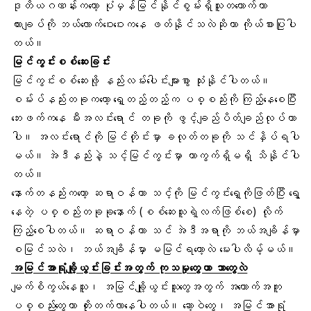
ဒုတိယဂဏန်းကတော့ ပုံမှန်မြင်နိုင်စွမ်းရှိသူတယောက်ဟာ
ကားချပ်ကို ဘယ်လောက်ဝေးဝေးကနေ ဖတ်နိုင်သလဲဆိုတာ ကိုယ်စားပြုပါ
တယ်။
မြင်ကွင်းစစ်ဆေးခြင်း
မြင်ကွင်းစစ်ဆေးဖို့ နည်းလမ်းပေါင်းများစွာ သုံးနိုင်ပါတယ်။
စမ်းပ်နည်းတခုကတော့ ရှေ့တည့်တည့်က ပစ္စည်းကို ကြည့်နေစေပြီး
ဘေးဖက်ကနေ မီးအလင်းရောင် တခုကို ဖွင့်ချည်ပိတ်ချည်လုပ်တာ
ပါ။ အလင်းရောင်ကို မြင်တိုင်းမှာ ခလုတ်တခုကို သင်နှိပ်ရပါ
မယ်။ အဲဒီနည်းနဲ့ သင့်မြင်ကွင်းမှာ ဟာကွက်ရှိမရှိ သိနိုင်ပါ
တယ်။
နောက်တနည်းကတော့ ဆရာဝန်ဟာ သင့်ကို မြင်ကွင်းရှေ့ကိုဖြတ်ပြီး ရွေ့
နေတဲ့ ပစ္စည်းတခုခုနောက် (စစ်ဆေးသူရဲ့လက်ဖြစ်စေ) လိုက်
ကြည့်စေပါတယ်။ ဆရာဝန်ဟာ သင် အဲဒီအရာကို ဘယ်အချိန်မှာ
စမြင်သလဲ၊ ဘယ်အချိန်မှာ မမြင်ရတော့လဲ မေးပါလိမ့်မယ်။
အမြင်အာရုံချို့ယွင်းခြင်းအတွက် ကုသမှုတွေဟာ ဘာတွေလဲ
မျက်စိကွယ်နေသူ၊ အမြင်ချို့ယွင်းသူတွေအတွက် အထောက်အကူ
ပစ္စည်းတွေဟာ တိုးတက်လာနေပါတယ်။ ဆော့ဝဲတွေ၊ အမြင်အာရုံ