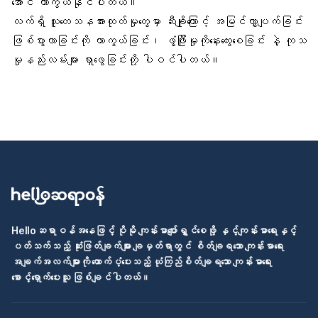
အောင် ကာကွယ်နိုင်ပါတယ်။
လက်ရှိ သူတေသနအားထုတ်မှုတွေမှာ ဆီးချိုကြောင့် အမြင်လွှာပျက်ခြင်း
ဖြစ်ပွားလာခြင်းကို ကာကွယ်ခြင်း၊ ဖွံ့ဖြီုးမှုကိုနှေးကွေးစေခြင်း နဲ့ ကုသ
မှုနည်းလမ်းများ ရှာဖွေခြင်းတို့ ပါဝင်ပါတယ်။
Helloဆရာဝန်အနေဖြင့် ပိုမို ကျန်းမာပျော်ရွှင်စေဖို့ နှင့်ကျန်းမာရေးနှင့်
ပတ်သက်သည့် ဆုံးဖြတ်ချက်များ ချမှတ်ရာတွင် စိတ်ချရသော ကျန်းမာရေး
အချက်အလက်များကို ထောက်ပံ့ပေးသည့် ယုံကြည်စိတ်ချရသော ကျန်းမာရေး
စောင့်ရှောက်ပေးသူ ဖြစ်ချင်ပါတယ်။