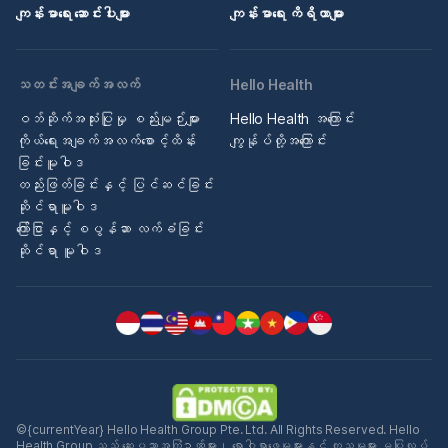
ကျန်းမာရေး ဆောင်းပါးများ
ကျန်းမာရေး ကိရိယာများ
သတင်းအချက်အလက်
Hello Health
ဝဘ်ဆိုက်အသုံးပြုမှု စည်းမျဉ်းများ
Hello Health အကြောင်း
ကိုယ်ရေးအချက်အလက်စောင့်ထိန်း
ကျွန်ုပ်တို့အကြောင်း
ခြင်းမူဝါဒ
တည်းဖြတ်ခြင်းနှင့် ပြင်ဆင်ခြင်း
ဆိုင်ရာမူဝါဒ
ကြော်ငြာနှင့် စပွန်ဆာ လက်ခံခြင်း
ဆိုင်ရာ မူဝါဒ
©{currentYear} Hello Health Group Pte. Ltd. All Rights Reserved. Hello
Health Group သည် ဆေးပညာအကြံဉာဏ်များ၊ ရောဂါရှာဖွေမှုများနှင့် ကုသမှုများ မပြုလုပ်