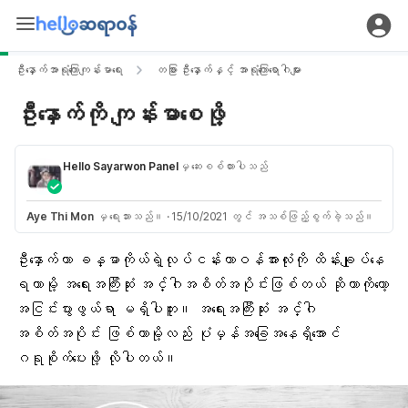
ဦးနှောက်အာရုံကြောကျန်းမာရေး
တခြား ဦးနှောက်နှင့် အာရုံကြောရောဂါများ
ဦးနှောက်ကို ကျန်းမာစေဖို့
Hello Sayarwon Panel
မှ ဆေးစစ်ထားပါသည်
Aye Thi Mon
မှ ရေးသားသည်။
·
15/10/2021 တွင် အသစ်ဖြည့်စွက်ခဲ့သည်။
ဦးနှောက်
ဟာ ခန္ဓာကိုယ်ရဲ့လုပ်ငန်းတာဝန်အားလုံးကို ထိန်းချုပ်နေ
ရတာမို့ အရေးအကြီးဆုံး အင်္ဂါအစိတ်အပိုင်းဖြစ်တယ် ဆိုတာကိုတော့
အငြင်းပွားဖွယ်ရာ မရှိပါဘူး။ အရေးအကြီးဆုံး အင်္ဂါ
အစိတ်အပိုင်း ဖြစ်တာမို့လည်း ပုံမှန်အခြေအနေရှိအောင်
ဂရုစိုက်ပေးဖို့ လိုပါတယ်။