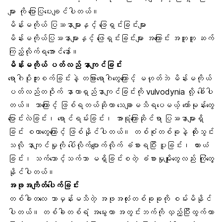
များ ကို ပြောပြပေးချင်ပါတယ်။
မိန်းမကိုယ် ပြဿနာများနှင့် ဖြေရှင်းခြင်းများ
မိန်းမကိုယ်ပြဿနာမျာ
းနှင့် ဖြေရှင်းခြင်းများ အကြောင်း အတူတူ ဆက်
ကြည့်လိုက်ရအောင်နော်။
မိန်းမကိုယ် ပတ်လည် နာကျင်ခြင်း
ရောဂါပိုးကူးစက်ခြင်းနဲ့ တခြားရောဂါတွေကြောင့် မဟုတ်ဘဲ မိန်းမကိုယ်
ပတ်လည်တဝိုက် နာတာရှည်နာကျင်ခြင်းကို vulvodynia လို့ ခေါ်ပါ
တယ်။ ဘာကြောင့် ဖြစ်ရတယ်ဆိုတာ သေချာမသိရပေမယ့်
ဟော်မုန်းတွေ
ပြောင်းလဲခြင်
း၊ ရောင်ရမ်းခြင်း၊ အာရုံကြောဆိုင်ရာ ပြဿနာများရှိ
ခြင်း စတာတွေကြောင့် ဖြစ်နိုင်ပါတယ်။ တစ်စုံတစ်ခုနဲ့ ထိုးသွင်း
သလို နာကျင်မှုကို ပေါ်လိုက်ပျောက်လိုက် ခံစားရပြီး ပူခြင်း၊ ယားယံ
ခြင်း၊ သက်သောင့်သက်သာ မရှိခြင်းစတဲ့ ခံစားမှုမျိုးတွေလည်း ကြုံတွေ့
နိုင်ပါတယ်။
အဖုအကျိတ်ပေါက်ခြင်း
တစ်ခါတလေ ဘာမှန်းမသိတဲ့ အဖုအလုံးတစ်ခုခုကို စမ်းမိနိုင်
ပါတယ်။ တစ်ခါတစ်ရံ အမွေးဟာ အတွင်းဘက်ကို လှည့်ပြီးထွက်တာ