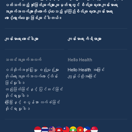
ပတ်သက်သည့် ဆုံးဖြတ်ချက်များ ချမှတ်ရာတွင် စိတ်ချရသော ကျန်းမာရေး
အချက်အလက်များကို ထောက်ပံ့ပေးသည့် ယုံကြည်စိတ်ချရသော ကျန်းမာရေး
စောင့်ရှောက်ပေးသူ ဖြစ်ချင်ပါတယ်။
ကျန်းမာရေး ဆောင်းပါးများ
ကျန်းမာရေး ကိရိယာများ
သတင်းအချက်အလက်
Hello Health
ဝဘ်ဆိုက်အသုံးပြုမှု စည်းမျဉ်းများ
Hello Health အကြောင်း
ကိုယ်ရေးအချက်အလက်စောင့်ထိန်း
ကျွန်ုပ်တို့အကြောင်း
ခြင်းမူဝါဒ
တည်းဖြတ်ခြင်းနှင့် ပြင်ဆင်ခြင်း
ဆိုင်ရာမူဝါဒ
ကြော်ငြာနှင့် စပွန်ဆာ လက်ခံခြင်း
ဆိုင်ရာ မူဝါဒ