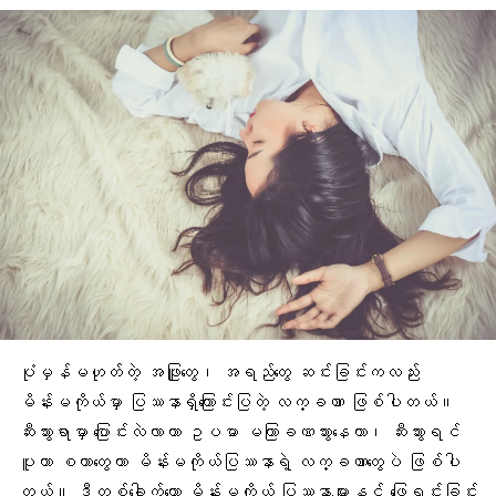
ပုံမှန်မဟုတ်တဲ့ အဖြူတွေ၊ အရည်တွေ ဆင်းခြင်းကလည်း
မိန်းမကိုယ်မှာ ပြဿနာရှိကြောင်းပြတဲ့ လက္ခဏာ ဖြစ်ပါတယ်။
ဆီးသွားရာမှာ ပြောင်းလဲလာတာ ဥပမာ မကြာခဏသွားနေတာ၊ ဆီးသွားရင်
ပူတာ စတာတွေဟာ မိန်းမကိုယ်ပြဿနာရဲ့ လက္ခဏာတွေပဲ ဖြစ်ပါ
တယ်။ ဒီတစ်ခေါက်တော့ မိန်းမကိုယ် ပြဿနာများနှင့် ဖြေရှင်းခြင်း