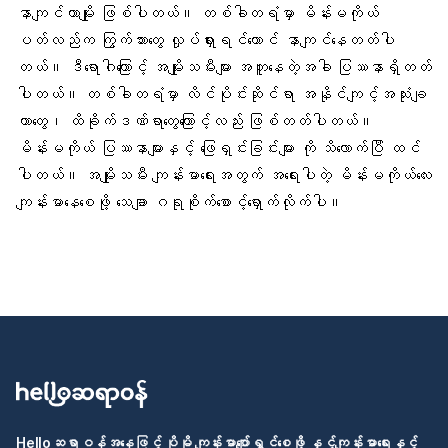
နာကျင်တာမျိုး ဖြစ်ပါတယ်။ တစ်ခါတရံမှာ မိန်းမကိုယ်
ပတ်လည်က ကြွက်သားတွေ လှုပ်ရှားရင်တောင် နာကျင်နေတတ်ပါ
တယ်။ ဒီရောဂါကြောင့် အမျိုးသမီးများ အတူနေတဲ့အခါ ပြဿနာရှိတတ်
ပါတယ်။ တစ်ခါတရံမှာ လိင်ပိုင်းဆိုင်ရာ အနိုင်ကျင့်အသုံးချ
တာတွေ၊ ထိခိုက်ဒဏ်ရာတွေကြောင့်လည်း ဖြစ်တတ်ပါတယ်။
မိန်းမကိုယ် ပြဿနာများနှင့် ဖြေရှင်းခြင်းများ ကို သိလောက်ပြီ ထင်
ပါတယ်။ အမျိုးသမီး ကျန်းမာရေးအတွက် အရေးပါတဲ့ မိန်းမကိုယ်လေး
ကျန်းမာနေစေဖို့ သေချာ ဂရုစိုက်စောင့်ရှောက်လိုက်ပါ။
Helloဆရာဝန်အနေဖြင့် ပိုမို ကျန်းမာပျော်ရွှင်စေဖို့ နှင့်ကျန်းမာရေးနှင့်