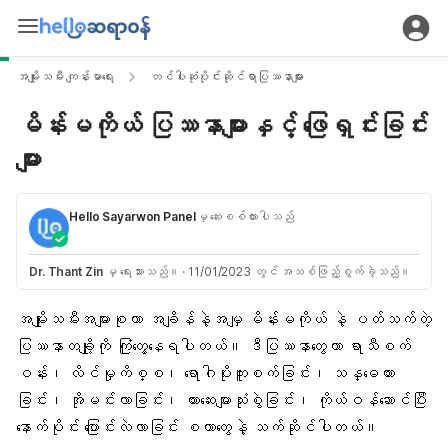
အမျိုးသမီး ကျန်းမာရေး
တင်ပါးဆုံပိုင်းဆိုင်ရာပြဿနာများ
မိန်းမကိုယ် ပြဿနာများနှင့် ဖြေရှင်းခြင်း
များ
Hello Sayarwon Panel
မှ ဆေးစစ်ထားပါသည်
Dr. Thant Zin
မှ ရေးသားသည်။
·
11/01/2023 တွင် အသစ်ဖြည့်စွက်ခဲ့သည်။
အမျိုးသမီးအများစုဟာ အချိန်နဲ့အမျှ မိန်းမကိုယ် နဲ့ ပတ်သက်တဲ့
ပြဿနာတချို့ကို ကြုံတွေ့နေရပါတယ်။ ဒီပြဿနာတွေဟာ ရာသီစက်
ဝန်း၊ လိင်မှုကိစ္စ၊ ရောဂါပိုးကူးစက်ခြင်း၊ သန္ဓေတား
ခြင်း၊ အိုမင်းလာခြင်း၊ တားဆေးများသုံးစွဲခြင်း၊ ကိုယ်ဝန်ဆောင်ပြီး
နောက်ပိုင်း ပြောင်းလဲလာခြင်း စတာတွေနဲ့ သက်ဆိုင်ပါတယ်။