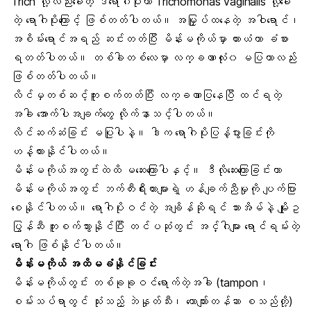
Trich လို့လည်းခေါ်တဲ့ ဒီရောဂါပိုးဟာ
Trichomonas vaginalis
လို့ခေါ်
တဲ့ ရောဂါပိုးကြောင့် ဖြစ်တတ်ပါတယ်။ အမြှုပ်ထနေတဲ့ အဝါရောင်၊
အစိမ်းရောင်အရည် ဆင်းတတ်ပြီး မိန်းမကိုယ်မှာ ယားယံတာ ခံစား
ရတတ်ပါတယ်။ တစ်ခါတစ်လေမှာ လက္ခဏာလုံး၀ မပြတာလည်း
ဖြစ်တတ်ပါတယ်။
လိင်မှတစ်ဆင့်ကူးစက်တတ်ပြီး လက္ခဏာပြနေပြီ ထင်ရတဲ့
အခါ အောက်ပါအချက်တွေ လိုက်နာသင့်ပါတယ်။
လိင်ဆက်ဆံခြင်း မပြုပါနဲ့။ ဒါက ရောဂါပိုးပြန့်ပွားခြင်းကို
ဟန့်တားနိုင်ပါတယ်။
မိန်းမကိုယ်အတွင်းထဲထိ မဆေးကြောပါနှင့်။ ဒီလိုဆေးကြောခြင်းဟာ
မိန်းမကိုယ်အတွင်း ဘက်တီးရီးယားများရဲ့ ဟန်ချက်ညီမှုကို ပျက်ပြား
စေနိုင်ပါတယ်။ ရောဂါပိုးဝင်တဲ့ အချိန်ဆိုရင် သားအိမ်နဲ့ မျိုးဥ
ပြွန်ဆီ ကူးစက်သွားနိုင်ပြီး တင်ပဆုံတွင်း အင်္ဂါများ ရောင်ရမ်းတဲ့
ရောဂါ ဖြစ်နိုင်ပါတယ်။
မိန်းမကိုယ် အထိမခံနိုင်ခြင်း
မိန်းမကိုယ်တွင်း တစ်ခုခုဝင်ရောက်တဲ့အခါ (tampon၊
စမ်းသပ်ရာတွင် သုံးသည့် ဘဲနှုတ်သီး၊ ယောက်ျားတန်ဆာ စသည်တို့)