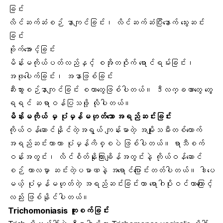
ခြင်း
လိင်ဆက်ဆံစဉ် နာကျင်ခြင်း၊ လိင်ဆက်ဆံပြီးနောက် သွေးဆင်း
ခြင်း
ဗိုက်အောင့်ခြင်း
မိန်းမကိုယ်ပတ်လည်နှင့် စအိုတဝိုက် ရောင်ရမ်းခြင်း၊
အဖုပေါက်ခြင်း၊ အနာဖြစ်ခြင်း
ဆီးသွားစဉ်နာကျင်ခြင်း စတာတွေဖြစ်ပါတယ်။ ဒီလက္ခဏာတွေ တွေ့
ရရင် ဆရာဝန်ပြသဖို့ လိုပါတယ်။
မိန်းမကိုယ် မှ ပုံမှန်မဟုတ်သော အရည်ဆင်းခြင်း
ကိုယ်ဝန်ဆောင်နိုင်တဲ့အရွယ် ကျန်းမာတဲ့ အမျိုးသမီးတစ်ယောက်
အရည်ဆင်းတာဟာ ပုံမှန်ကိစ္စပဲ ဖြစ်ပါတယ်။ ရာသီစက်
ဝန်းအတွင်း၊ လိင်စိတ်နိုးကြားချိန်အတွင်းနဲ့ ကိုယ်ဝန်ဆောင်
စဉ် ကာလမှာ ဆင်းတဲ့ပမာဏနဲ့ အရောင်ပြောင်းတတ်ပါတယ်။ ဒါပေ
မယ့် ပုံမှန်မဟုတ်တဲ့ အရည်ဆင်းခြင်းဟာ ရောဂါပိုးဝင်တာကြောင့်
လည်း ဖြစ်နိုင်ပါတယ်။
Trichomoniasis ကူးစက်ခြင်း