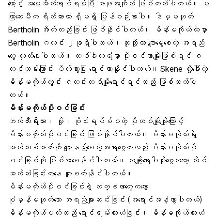
ကြောင့် အမွေးအိတ်ရောင်ရမ်းပြီး အဖုအကျိတ် ဖြစ်တတ်ပါတယ်။ မ
ကြာသေးမီက ရိတ်ထားတာ ရှိမရှိ ပြန်စဉ်းစားပါ။ ဒါမှမဟုတ်
Bertholin အိတ်တည်ခြင်း ဖြစ်နိုင်ပါတယ်။ မိန်းမကိုယ်ထဲမှာ
Bertholin ဂလင်း ၂ခုရှိပါတယ်။ သူတို့ဟာ ချောမွေ့စေတဲ့ အရည်
တွေ ထုတ်ပေးပါတယ်။ တစ်ခါတရံမှာ ပိုးဝင်တာမျိုးဖြစ်ရင် ဂ
လင်းလမ်းကြောင်း ပိတ်သွားပြီး ရောင်လာနိုင်ပါတယ်။ Skene လို့ခေါ်တဲ့
မိန်းမကိုယ်တွင်း ဂလင်းတစ်မျိုးရောင်ရင်လည်း ဖြစ်တတ်ပါ
တယ်။
မိန်းမကိုယ်ပိုးဝင်ခြင်း
ဘက်တီးရီးယား၊ မှို၊ ဗိုင်းရပ်စ်စတဲ့ ပိုးတစ်မျိုးမျိုးကြောင့်
မိန်းမကိုယ်ပိုးဝင်ခြင်း ဖြစ်နိုင်ပါတယ်။ မိန်းမကိုယ်ရဲ့
အက်ဆစ်ဓာတ်ကို လျော့နည်းစေတဲ့အရာတွေကလည်း မိန်းမကိုယ်ပိုး
ဝင်ခြင်းကို ဖြစ်ပွားစေနိုင်ပါတယ်။ တချို့ရောဂါပိုးတွေကတော့ လိင်
ဆက်ဆံခြင်းကနေ ကူးစက်နိုင်ပါတယ်။
မိန်းမကိုယ်ပိုးဝင်ခြင်းရဲ့ လက္ခဏာတွေကတော့
ပုံမှန်မဟုတ်သော အရည်များဆင်းခြင်း (အရောင်အနံ့ကွာပါတယ်)
မိန်းမကိုယ်ပတ်လည် ရောင်ရမ်းယားယံခြင်း၊ မိန်းမကိုယ်ယားယံ