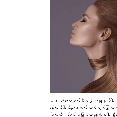
၁။ ဆံသားမပျက်စီးစေဖို့ ဂရုစိုက်ပါ
နေ့တိုင်းခေါင်းလျှော်တာထက် တစ်ရက်ခြ
ပါတယ်။ ခေါင်းမကြာခဏ လျှော်တဲ့အခါ ဦးရေပ