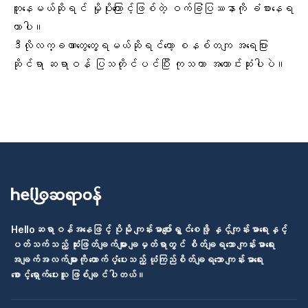
တူနေမယ်ဆိုရင် မှိုပိုးကြောင့်ဖြစ်တဲ့
ဝက်ခြံပြဿနာ
ကို ခံစားနေရ
တာပါ။
ဒီလိုလက္ခဏာတွေတွေ့ရမယ်ဆိုရင်တော့ စနစ်တကျ အရေပြား
ဆိုင်ရာ ဆရာဝန် ပြသတိုင်ပင်ပြီး ကုသတာ အကောင်းဆုံးပါပဲ။
Helloဆရာဝန်အနေဖြင့် ပိုမို ကျန်းမာပျော်ရွှင်စေဖို့ နှင့်ကျန်းမာရေးနှင့်
ပတ်သက်သည့် ဆုံးဖြတ်ချက်များ ချမှတ်ရာတွင် စိတ်ချရသော ကျန်းမာရေး
အချက်အလက်များကို ထောက်ပံ့ပေးသည့် ယုံကြည်စိတ်ချရသော ကျန်းမာရေး
စောင့်ရှောက်ပေးသူ ဖြစ်ချင်ပါတယ်။