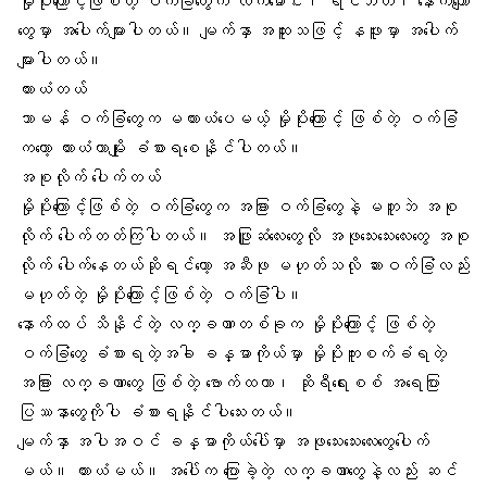
မှိုပိုးကြောင့်ဖြစ်တဲ့ ဝက်ခြံတွေက လက်မောင်း၊
ရင်ဘတ်
၊ နောက်ကျော
တွေမှာ အပေါက်များပါတယ်။ မျက်နှာ အထူးသဖြင့်
နဖူး
မှာ အပေါက်
များပါတယ်။
ယားယံတယ်
သာမန် ဝက်ခြံတွေက မယားယံပေမယ့် မှိုပိုးကြောင့် ဖြစ်တဲ့ ဝက်ခြံ
ကတော့ ယားယံတာမျိုး ခံစားရစေနိုင်ပါတယ်။
အစုလိုက် ပေါက်တယ်
မှိုပိုးကြောင့်ဖြစ်တဲ့ ဝက်ခြံတွေက အခြား ဝက်ခြံတွေနဲ့ မတူဘဲ အစု
လိုက် ပေါက်တတ်ကြပါတယ်။ အဖြူဆံလေးတွေလို အဖုသေးသေးလေးတွေ အစု
လိုက် ပေါက်နေတယ်ဆိုရင်တော့
အဆီဖု
မဟုတ်သလို ဆားဝက်ခြံလည်း
မဟုတ်တဲ့ မှိုပိုးကြောင့်ဖြစ်တဲ့ ဝက်ခြံပါ။
နောက်ထပ် သိနိုင်တဲ့ လက္ခဏာတစ်ခုက မှိုပိုးကြောင့် ဖြစ်တဲ့
ဝက်ခြံတွေ ခံစားရတဲ့အခါ
ခန္ဓာကိုယ်
မှာ မှိုပိုးကူးစက်ခံရတဲ့
အခြား လက္ခဏာတွေ ဖြစ်တဲ့
ဗောက်ထတာ
၊
ဆိုရီရေးစစ် အရေပြား
ပြဿနာ
တွေကိုပါ ခံစားရနိုင်ပါသေးတယ်။
မျက်နှာ
အပါအဝင်
ခန္ဓာကိုယ်ပေါ်မှာ အဖုသေးသေးလေးတွေ
ပေါက်
မယ်။ ယားယံမယ်။ အပေါ်က ပြောခဲ့တဲ့ လက္ခဏာတွေနဲ့လည်း ဆင်