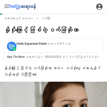
အသားအရေနှင့် အလှအပ
ဝက်ခြံ
မှိုပိုးကြောင့် ဖြစ်တဲ့ ဝက်ခြံဆိုတာ
Hello Sayarwon Panel
မှ ဆေးစစ်ထားပါသည်
Aye Thi Mon
မှ ရေးသားသည်။
·
05/04/2023 တွင် အသစ်ဖြည့်စွက်ခဲ့သည်။
မှိုပိုးကြောင့် ဖြစ်တဲ့ ဝက်ခြံဆိုတာ ဘာလဲ။ ဘယ်လိုတွေ ခံစားရနိုင်
လဲဆိုတာကို သိပြီးပြီလား!