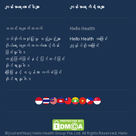
ကျန်းမာရေး ဆောင်းပါးများ
ကျန်းမာရေး ကိရိယာများ
သတင်းအချက်အလက်
Hello Health
ဝဘ်ဆိုက်အသုံးပြုမှု စည်းမျဉ်းများ
Hello Health အကြောင်း
ကိုယ်ရေးအချက်အလက်စောင့်ထိန်း
ကျွန်ုပ်တို့အကြောင်း
ခြင်းမူဝါဒ
တည်းဖြတ်ခြင်းနှင့် ပြင်ဆင်ခြင်း
ဆိုင်ရာမူဝါဒ
ကြော်ငြာနှင့် စပွန်ဆာ လက်ခံခြင်း
ဆိုင်ရာ မူဝါဒ
©{currentYear} Hello Health Group Pte. Ltd. All Rights Reserved. Hello