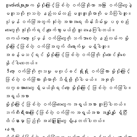
လူတော်တော်များများက မှိုပိုးကြောင့်ဖြစ်တဲ့ ဝက်ခြံဆိုတာ အခြား ဝက်ခြံတွေနဲ့
မတူသလို
ကုသတဲ့ နည်းလမ်း
လည်း မတူဘူးဆိုတာကို မသိကြပါဘူး။
ပုံမှန် ဝက်ခြံအတွက် သုံးတဲ့
အသားအရေ ထိန်းသိမ်းမှု ပစ္စည်း
လေးတွေ
ကို သုံးလိုက်ရင် ပျောက်သွားမယ်လို့ ယူဆနေကြပါတယ်။
တကယ်ကတော့ ပုံမှန် ဝက်ခြံတွေကို သက်သာစေတဲ့ နည်းလမ်းက မှို
ပိုးကြောင့်ဖြစ်တဲ့ ဝက်ခြံအတွက် ထိရောက်မှု မရှိပါဘူး။
အခန့်မသင့်ရင် မှိုပိုးကြောင့်ဖြစ်တဲ့ ဝက်ခြံကို ပိုတောင်ဆိုးစေ
နိုင်ပါသေးတယ်။
ဒီတော့ ဝက်ခြံကို ကုသမှု မလုပ်ခင် ရိုးရိုး ဝက်ခြံလား မှိုပိုးကြောင့်
ဖြစ်တဲ့ ဝက်ခြံလား ဆိုတာကို သိရှိဖို့ လိုပါမယ်။ အခုလို
လက္ခဏာလေးတွေ
ရှိမယ်ဆိုရင်တော့ မှိုပိုးကြောင့် ဖြစ်တဲ့ ဝက်ခြံပါ။
အရွယ်အစား
မှိုပိုးကြောင့် ဖြစ်တဲ့ ဝက်ခြံလေးတွေက အရွယ်အစား တူကြပါတယ်။
ဘက်တီးရီးယားကြောင့်ဖြစ်တဲ့ ဝက်ခြံ
က အရွယ်အစား အမျိုးမျိုး ရှိပြီး
ထိပ်နားမှာ
ပြည်
လို အဆံဖြူဖြူတွေ ရှိနေတတ်ပါတယ်။
နေရာ