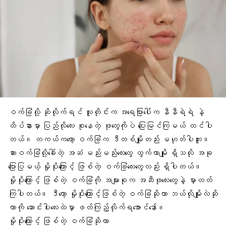
ဝက်ခြံလို့ ဆိုလိုက်ရင် လူတိုင်းက အရေပြားပေါ်က နီနီရဲရဲ နဲ့
ထိပ်နားမှာ ပြည်လိုလေး စုနေတဲ့ ဖုတွေကိုပဲ ပြေးမြင်ကြမယ် ထင်ပါ
တယ်။ တကယ်ကတော့ ဝက်ခြံက ဒီတစ်မျိုးတည်း မဟုတ်ပါဘူး။
ဆားဝက်ခြံ
လို့ခေါ်တဲ့ အဆံ မည်းမည်းလေးတွေ ထွက်တာမျိုး ရှိသလို အခု
ပြောပြမယ့်
မှိုပိုးကြောင့် ဖြစ်တဲ့ ဝက်ခြံ
လေးတွေလည်း ရှိပါတယ်။
မှိုပိုး
ကြောင့် ဖြစ်တဲ့ ဝက်ခြံကို အများစုက
အဆီဖုလေးတွေ
နဲ့ မှားတတ်
ကြပါတယ်။ ဒီတော့ မှိုပိုးကြောင့်ဖြစ်တဲ့ ဝက်ခြံဆိုတာ ဘယ်လိုမျိုးလဲဆို
တာကို ဆောင်းပါးလေးထဲမှာ ဖတ်ကြည့်လိုက်ရအောင်နော်။
မှိုပိုးကြောင့် ဖြစ်တဲ့ ဝက်ခြံဆိုတာ