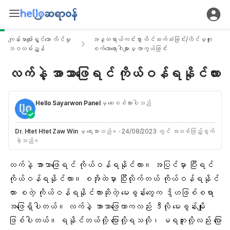
ကျန်းမာပျော်ရွှင်သော လိင်မှု
အန္တရာယ်ကင်းစွာ လိင်ဆက်ဆံခြင်း/လိင်မှကူး
ဘဝလမ်းညွှန်
စက်သောရောဂါများမှ ကာကွယ်ခြင်း
လက်နဲ့ အာသာဖြေရင် ကိုယ်ဝန်ရနိုင်လား
Hello Sayarwon Panel
မှ ဆေးစစ်ထားပါသည်
Dr. Htet Htet Zaw Win
မှ ရေးသားသည်။
·
24/08/2023 တွင် အသစ်ဖြည့်စွက်
ခဲ့သည်။
လက်နဲ့ အာသာဖြေရင် ကိုယ်ဝန်ရနိုင်လား။ အပြင်မှာ ပြီးရင်
ကိုယ်ဝန်ရနိုင်လား။ စအိုထဲမှာ ပြီးလိုက်တယ် ကိုယ်ဝန်ရနိုင်
လား စတဲ့ ကိုယ်ဝန်ရနိုင်လားဆိုတဲ့ မေးခွန်းတွေက ဒွိဟဖြစ်စရာ
အဖြေရှိပါတယ်။ လက်နဲ့ အာသာဖြေတာကလည်း ဒီလို မေးခွန်းမျိုး
ဖြစ်ပါတယ်။ ရနိုင်တယ်လို့ ပြောလို့ရသလို၊ မရဘူးလို့လည်း ပြော