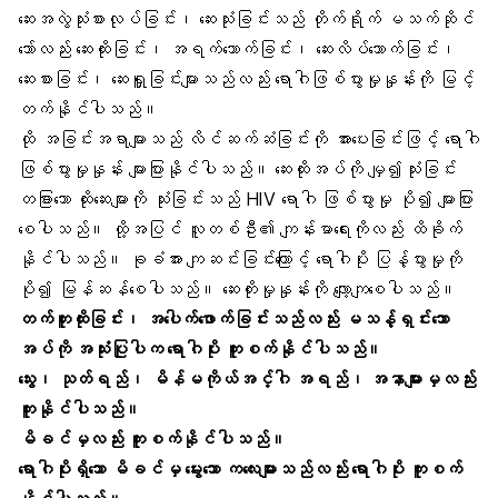
ဆေးအလွဲသုံးစားလုပ်ခြင်း၊ ဆေးသုံးခြင်းသည် တိုက်ရိုက် မသက်ဆိုင်
သော်လည်း ဆေးထိုးခြင်း၊ အရက်သောက်ခြင်း၊ ဆေးလိပ်သောက်ခြင်း၊
ဆေးစားခြင်း၊ ဆေးရှူခြင်းများသည်လည်း ရောဂါဖြစ်ပွားမှုနှုန်းကို မြင့်
တက်နိုင်ပါသည်။
ထို အခြင်းအရာများသည် လိင်ဆက်ဆံခြင်းကို အားပေးခြင်းဖြင့် ရောဂါ
ဖြစ်ပွားမှုနှုန်း များပြားနိုင်ပါသည်။ ဆေးထိုးအပ်ကို မျှ၍သုံးခြင်း
တခြားသော ထိုးဆေးများကို သုံးခြင်းသည် HIV ရောဂါ ဖြစ်ပွားမှု ပို၍ များပြား
စေပါသည်။ ထို့အပြင် လူတစ်ဦး၏ ကျန်းမာရေးကိုလည်း ထိခိုက်
နိုင်ပါသည်။ ခုခံအား ကျဆင်းခြင်းကြောင့် ရောဂါပိုး ပြန့်ပွားမှုကို
ပို၍ မြန်ဆန်စေပါသည်။ ဆေးတိုးမှုနှုန်းကို လျော့ကျစေပါသည်။
တက်တူးထိုးခြင်း၊ အပေါက်ဖောက်ခြင်းသည်လည်း မသန့်ရှင်းသော
အပ်ကို အသုံးပြုပါက ရောဂါပိုး ကူးစက်နိုင်ပါသည်။
သွေး၊ သုတ်ရည်၊ မိန်မကိုယ်အင်္ဂါ အရည်၊ အနာများမှလည်း
ကူးနိုင်ပါသည်။
မိခင်မှလည်း ကူးစက်နိုင်ပါသည်။
ရောဂါပိုးရှိသော မိခင်မှ မွေးသော ကလေးများသည်လည်း ရောဂါပိုး ကူးစက်