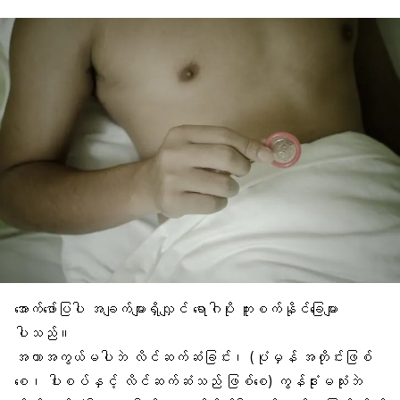
အောက်ဖော်ပြပါ အချက်များရှိလျှင် ရောဂါပိုး ကူးစက်နိုင်ခြေများ
ပါသည်။
အကာအကွယ်မပါဘဲ လိင်ဆက်ဆံခြင်း၊ (ပုံမှန် အတိုင်းဖြစ်
စေ၊ ပါးစပ်နှင့် လိင်ဆက်ဆံသည် ဖြစ်စေ) ကွန်ဒုံးမသုံးဘဲ