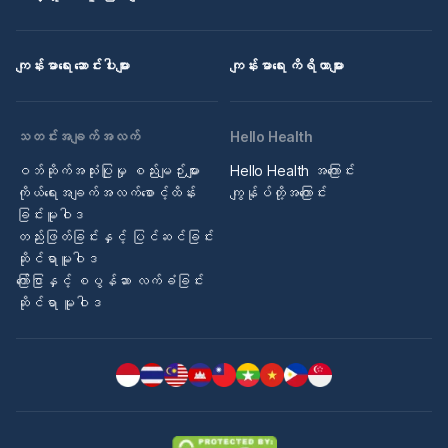
ကျန်းမာရေး ဆောင်းပါးများ
ကျန်းမာရေး ကိရိယာများ
သတင်းအချက်အလက်
Hello Health
ဝဘ်ဆိုက်အသုံးပြုမှု စည်းမျဉ်းများ
Hello Health အကြောင်း
ကိုယ်ရေးအချက်အလက်စောင့်ထိန်း
ကျွန်ုပ်တို့အကြောင်း
ခြင်းမူဝါဒ
တည်းဖြတ်ခြင်းနှင့် ပြင်ဆင်ခြင်း
ဆိုင်ရာမူဝါဒ
ကြော်ငြာနှင့် စပွန်ဆာ လက်ခံခြင်း
ဆိုင်ရာ မူဝါဒ