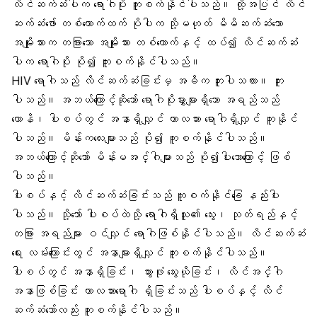
လိင်ဆက်ဆံပါက ရောဂါပိုး ကူးစက်နိုင်ပါသည်။ ထို့အပြင် လိင်
ဆက်ဆံဖော် တစ်ယောက်ထက် ပိုပါက သို့မဟုတ် မိမိဆက်ဆံသော
အမျိုးသားက တခြားသော အမျိုးသား တစ်ယောက်နှင့် ထပ်၍ လိင်ဆက်ဆံ
ပါက ရောဂါပိုး ပို၍ ကူးစက်နိုင်ပါသည်။
HIV ရောဂါသည် လိင်ဆက်ဆံခြင်းမှ အဓိက ကူးပါသလား။ ကူး
ပါသည်။ အဘယ်ကြောင့်ဆိုသော် ရောဂါပိုးမွှားများရှိသော အရည်သည်
ယောနိ၊ ပါးစပ်တွင် အနာရှိလျှင် ကာလသား ရောဂါရှိလျှင် ကူးနိုင်
ပါသည်။ မိန်းကလေးများသည် ပို၍ ကူးစက်နိုင်ပါသည်။
အဘယ်ကြောင့်ဆိုသော် မိန်းမအင်္ဂါများသည် ပို၍ပါးသောကြောင့် ဖြစ်
ပါသည်။
ပါးစပ်နှင့် လိင်ဆက်ဆံခြင်းသည် ကူးစက်နိုင်ခြေ နည်းပါး
ပါသည်။ သို့သော် ပါးစပ်ထဲသို့ ရောဂါရှိသူ၏ သွေး၊ သုတ်ရည်နှင့်
တခြား အရည်များ ဝင်လျှင် ရောဂါဖြစ်နိုင်ပါသည်။ လိင်ဆက်ဆံ
ရေး လမ်းကြောင်းတွင် အနာများရှိလျှင် ကူးစက်နိုင်ပါသည်။
ပါးစပ်တွင် အနာရှိခြင်း၊ သွားဖုံး သွေးယိုခြင်း၊ လိင်အင်္ဂါ
အနာဖြစ်ခြင်း ကာလသားရောဂါ ရှိခြင်းသည် ပါးစပ်နှင့် လိင်
ဆက်ဆံသော်လည်း ကူးစက်နိုင်ပါသည်။