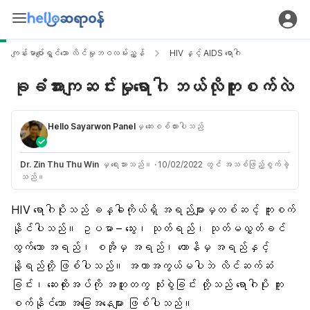
ကျန်းမာပျော်ရွှင်သော လိင်မှုဘဝလမ်းညွှန်
HIV နှင့် AIDS ရောဂါ
ခုခံအားကျဆင်းမှုရောဂါ ဘယ်လိုကူးစက်လဲ
Hello Sayarwon Panel
မှ ဆေးစစ်ထားပါသည်
Dr. Zin Thu Thu Win
မှ ရေးသားသည်။
·
10/02/2022 တွင် အသစ်ဖြည့်စွက်ခဲ့
သည်။
HIV ရောဂါပိုးသည် ခန္ဓါကိုယ်ရှိ အရည်များမှတစ်ဆင့် ကူးစက်
နိုင်ပါသည်။ ဥပမာ – သွေး၊ သုတ်ရည်၊ သုတ်မလွှတ်ခင်
ထွက်သော အရည်၊ စအိုမှ အရည်၊ ယောနိမှ အရည်နှင့်
နို့ရည်တို့ ဖြစ်ပါသည်။ အကာအကွယ်မပါဘဲ လိင်ဆက်ဆံ
ခြင်း၊ ဆေးထိုးအပ်ကို အတူတကွ သုံးစွဲခြင်း တို့သည် ရောဂါပိုး ကူး
စက်နိုင်သော အခြေအနေများ ဖြစ်ပါသည်။