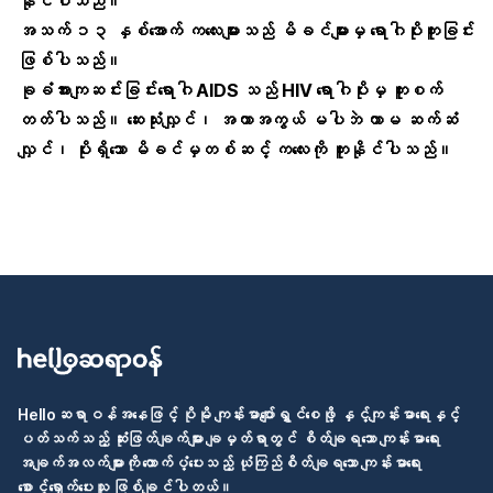
နိုင်ပါသည်။
အသက် ၁၃ နှစ်အောက် ကလေးများသည် မိခင်များမှ ရောဂါပိုးကူးခြင်း
ဖြစ်ပါသည်။
ခုခံအားကျဆင်းခြင်းရောဂါ AIDS သည် HIV ရောဂါပိုးမှ ကူးစက်
တတ်ပါသည်။ ဆေးသုံးလျှင်၊ အကာအကွယ် မပါဘဲ ကာမ ဆက်ဆံ
လျှင်၊ ပိုးရှိသော မိခင်မှတစ်ဆင့် ကလေးကို ကူးနိုင်ပါသည်။
Helloဆရာဝန်အနေဖြင့် ပိုမို ကျန်းမာပျော်ရွှင်စေဖို့ နှင့်ကျန်းမာရေးနှင့်
ပတ်သက်သည့် ဆုံးဖြတ်ချက်များ ချမှတ်ရာတွင် စိတ်ချရသော ကျန်းမာရေး
အချက်အလက်များကို ထောက်ပံ့ပေးသည့် ယုံကြည်စိတ်ချရသော ကျန်းမာရေး
စောင့်ရှောက်ပေးသူ ဖြစ်ချင်ပါတယ်။