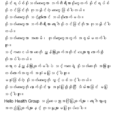
ဗိုင်းရပ်စ်ပိုးသတ်ဆေးတွေဟာ ဘက်တီးရီးယားပိုးတွေထက် ဗိုင်းရပ်စ်
ပိုးဝင်ခြင်းကို ကုသနိုင်တဲ့ ဆေးတွေ ဖြစ်ပါတယ်။
ပိုးသတ်ဆေးတွေကို သင့်လျော်အောင် ဘယ်လိုသောက်မလဲ။
ပိုးသတ်ဆေးတွေဟာ ဘက်တီးရီးယား ရောဂါပိုးဝင်ခြင်းကိုသာ ကုသနိုင်ပါ
တယ်။
ပိုးသတ်ဆေးတွေဟာ အအေးမိ၊ တုတ်ကွေးတွေအတွက် အစွမ်းမထက်ပါ
ဘူး။
သင့်ကလေးငယ်ဟာ ဆေးကို ညွှန်ကြားချက်အတိုင်း သေချာစွာ သောက်ဖို့
လိုအပ်ပါတယ်။
ဆရာဝန်ညွှန်ကြားချက်မပါပဲ သင့်ကလေးရဲ့ ပိုးသတ်ဆေးကို အခြားသူ
တစ်ယောက်အတွက် အသုံးမပြုသင့်ပါဘူး။
မသုံးဖြစ်တဲ့ ပိုးသတ်ဆေးတွေကို လွှင့်ပစ်သင့်ပါတယ်။
ပိုးသတ်ဆေးတွေကို နောက်ပိုင်းမှာ အသုံးပြုဖို့ဆိုပြီး သိမ်းထားခြင်း မပြု
သင့်ပါဘူး။
Hello Health Group သည်ဆေးပညာအကြံပြုချက်များ၊ရောဂါရှာဖွေ
အတည်ပြုချက်များနှင့် ကုသမှုများမပြုလုပ်ပေးပါ။