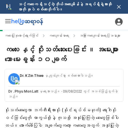
သင့်ကလေးက ရှိသင့်တဲ့ ကိုယ်အလေးချိန်နဲ့ အရပ်ရှိရဲ့လားဆို
တာကို ခုပဲ စစ်ဆေးလိုက်ပါ။
ကလေးပြုစုစောင့်ရှောက်ခြင်း
ကလေးကျန်းမာရေး
အခြားကလေးကျန်းမာရေးပြဿနာများ
ကလေး နှင့် ပိုးသတ်ဆေးပေးခြင်း ။ အမေးများ
သော မေးခွန်း ၁၀ ချက်
Dr. K Zin Thwe
မှ ကျွမ်းကျင်စွာ စစ်ဆေးထားပါသည်။
Dr . Phyu Mon Latt
မှ ရေးသားသည်။
·
09/08/2022 တွင် အသစ်ဖြည့်စွက်ခဲ့
သည်။
ပိုးသတ်ဆေးတွေဟာ ဘက်တီးရီးယားပိုး (ဗိုင်းရပ်စ်မဟုတ်) ရောဂါပိုး
ဝင်ခြင်းတွေကို ကာကွယ်ဖို့နဲ့ ကုသဖို့ အသုံးပြုကြတဲ့ ဆေးတွေဖြစ်ပါ
တယ်။ အောက်ဖေါ်ပြပါ အချက်တွေကတော့ ကလေးတွေအတွက် အသုံးပြုတဲ့