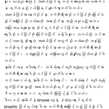
ဘူး။ ယေဘုယျအားဖြင့် အအေးမိခြင်းရဲ့ လက္ခဏာတွေဟာ ဆေးမသောက်ပဲ
နဲ့ ရက်အနည်းငယ်ကြာရင် ပျောက်သွားတတ်ပါတယ်။
အအေးမိခြင်းဟာ နောက်ပိုင်းမှာ ဘက်တီးရီးယားပိုးဝင်ခြင်းကို ပြောင်းလဲ
နိုင်တာကြောင့် ပိုးသတ်ဆေးကို အစောပိုင်းမှာ ဘာလို့အသုံးမပြုတာလဲ။
အခြေအနေအများစုမှာ ဗိုင်းရပ်စ်ပိုးဝင်ခြင်းဟာ ဘက်တီးရီးယား
ရောဂါပိုးဝင်ခြင်းကို ပြောင်းလဲခြင်း မရှိပါဘူး။ တကယ်လို့ သင်ဟာ
သင့်ကလေးရဲ့ ဆိုးရွားတဲ့ အအေးမိခြင်းအတွက် ပိုးသတ်ဆေးကို အသုံးပြု
တယ်ဆိုရင် သူတို့ဟာ နောက်ပိုင်းမှာ ဆေးယဉ်နေတဲ့ ဘက်တီးရီးယားပိုး
ဝင်ခြင်း၊ ဝမ်းလျှောခြင်းနဲ့ အခြားဘေးထွက် ဆိုးကျိုးတွေ ဖြစ်စေနိုင်ပါ
တယ်။
နှာခေါင်းကနေ အဝါရောင်၊ အစိမ်းရောင်အကျိအချွဲတွေ ထွက်ခြင်းဟာ
ဘက်တီးရီးယား ရောဂါပိုးဝင်ခြင်း ဟုတ်ပါသလား။
သင့်ကလေးငယ်ရဲ့ နှာခေါင်းက အဝါရောင်၊ အစိမ်းရောင် အကျိအချွဲ
ထွက်ခြင်းဟာ သူတို့ အအေးမိတယ်ဆိုရင် ပုံမှန်ပဲဖြစ်ပါတယ်။
ဒီလက္ခဏာဟာ ၁၀ ရက်လောက် ကြာမြင့်နိုင်ပါတယ်။
ဒါပေမယ့် နှာခေါင်းနဲ့ sinuses တွေရဲ့ နံရံတွေ ရောင်ရမ်းတဲ့
sinusitis ဖြစ်ရင်တော့ ဒါဟာ ဘက်တီးရီးယားကြောင့်လည်း ဖြစ်နိုင်ပါ