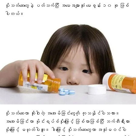
ပိုးသတ်ဆေးတွေနဲ့ ပတ်သက်ပြီး အမေးအများဆုံး မေးခွန်း ၁၀ ခု ဖြစ်
ပါတယ်။
ပိုးသတ်ဆေးဟာ ဆိုးဝါးတဲ့ အအေးမိခြင်းတွေကို ကုသနိုင်ပါသလား။
အအေးမိခြင်းဟာ ဗိုင်းရပ်စ်ပိုးကြောင့် ဖြစ်တာဖြစ်ပြီး ဘက်တီးရီးယား
ပိုးကြောင့် မဟုတ်ပါဘူး။ ဒါကြောင့် ပိုးသတ်ဆေးတွေဟာ အသုံးမဝင်ပါ