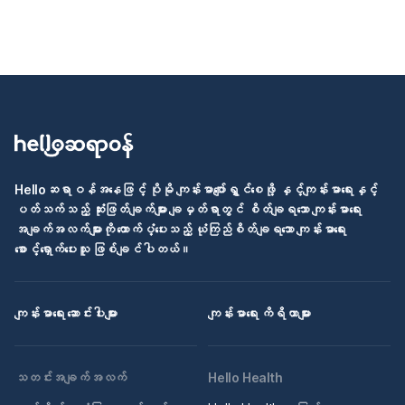
Helloဆရာဝန်အနေဖြင့် ပိုမို ကျန်းမာပျော်ရွှင်စေဖို့ နှင့်ကျန်းမာရေးနှင့်
ပတ်သက်သည့် ဆုံးဖြတ်ချက်များ ချမှတ်ရာတွင် စိတ်ချရသော ကျန်းမာရေး
အချက်အလက်များကို ထောက်ပံ့ပေးသည့် ယုံကြည်စိတ်ချရသော ကျန်းမာရေး
စောင့်ရှောက်ပေးသူ ဖြစ်ချင်ပါတယ်။
ကျန်းမာရေး ဆောင်းပါးများ
ကျန်းမာရေး ကိရိယာများ
သတင်းအချက်အလက်
Hello Health