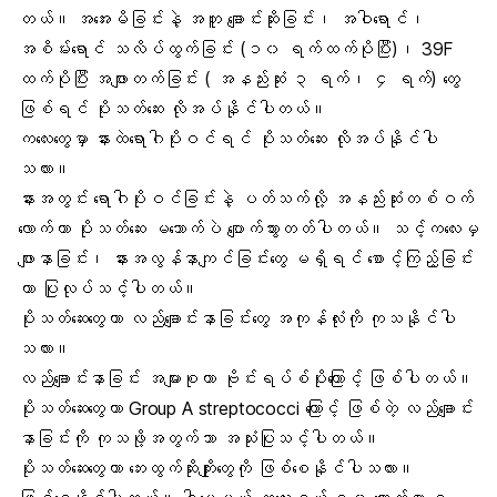
တယ်။ အအေးမိခြင်းနဲ့ အတူ ချောင်းဆိုးခြင်း၊ အဝါရောင်၊
အစိမ်းရောင် သလိပ်ထွက်ခြင်း (၁၀ ရက်ထက်ပိုပြီး)၊ 39F
ထက်ပိုပြီး အဖျားတက်ခြင်း ( အနည်းဆုံး ၃ ရက်၊ ၄ ရက်) တွေ
ဖြစ်ရင် ပိုးသတ်ဆေး လိုအပ်နိုင်ပါတယ်။
ကလေးတွေမှာ နားထဲရောဂါပိုးဝင်ရင် ပိုးသတ်ဆေး လိုအပ်နိုင်ပါ
သလား။
နားအတွင်း ရောဂါပိုးဝင်ခြင်းနဲ့ ပတ်သက်လို့ အနည်းဆုံးတစ်ဝက်
လောက်ဟာ ပိုးသတ်ဆေး မသောက်ပဲ ပျောက်သွားတတ်ပါတယ်။ သင့်ကလေးမှ
ဖျားနာခြင်း၊ နားအလွန်နာကျင်ခြင်းတွေ မရှိရင် စောင့်ကြည့်ခြင်း
ဟာ ပြုလုပ်သင့်ပါတယ်။
ပိုးသတ်ဆေးတွေဟာ လည်ချောင်းနာခြင်းတွေ အကုန်လုံးကို ကုသနိုင်ပါ
သလား။
လည်ချောင်းနာခြင်း အများစုဟာ ဗိုင်းရပ်စ်ပိုးကြောင့် ဖြစ်ပါတယ်။
ပိုးသတ်ဆေးတွေဟာ Group A streptococci ကြောင့် ဖြစ်တဲ့ လည်ချောင်း
နာခြင်းကို ကုသဖို့အတွက်သာ အသုံးပြုသင့်ပါတယ်။
ပိုးသတ်ဆေးတွေဟာ ဘေးထွက်ဆိုးကျိုးတွေကို ဖြစ်စေနိုင်ပါသလား။