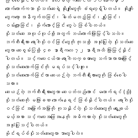
ဖြစ်စေနိုင်ပါတယ်။ ဒါပေမယ့် ကလေးငယ် ၁၀ ယောက်မှာ ၁
ယောက်လောက်ကသာ ပိုးသတ်ဆေးရဲ့ ဆိုးကျိုးတွေကို ခံရလေ့ရှိပါတယ်။ ဆိုးကျိုး
တွေကတော့ အနီကွက်ထခြင်း၊ ဓါတ်မတည့်ခြင်း၊ ပျို့ခြင်း၊
ဝမ်းလျှောခြင်း၊ ဗိုက်အောင့်ခြင်း တွေပဲ ဖြစ်ပါတယ်။
ပိုးသတ်ဆေး အလုပ်လုပ်ဖို့အတွက် ဘယ်လောက်ကြာမြင့်ပါသလဲ။
ဘက်တီးရီးယား ရောဂါပိုးဝင်ခြင်းတွေကို ကုသဖို့ အသုံးပြုတဲ့ ပိုးသတ်ဆေး
တွေဟာ ဆေးစွမ်းပြဖို့ ၄၈ နာရီကလေ ၇၂ နာရီအထိ ကြာမြင့်နိုင်
ပါတယ်။ သင့်ကလေးငယ်ဟာ ရောဂါလက္ခဏာတွေ သက်သာလာတာကြောင့်
ပိုးသတ်ဆေးသောက်ခြင်းကို မရပ်သင့်ပါဘူး။
ပိုးသတ်ဆေးသောက်ခြင်းဟာ ဆေးယဉ်တဲ့ ဘက်တီးရီးယားတွေကို ဖြစ်စေပါ
သလား။
ဆေးယဉ်တဲ့ ဘက်တီးရီးယားတွေဟာ ဆေးပတ်လည်အောင် မသောက်ရင် (သို့)
ပိုးသတ်ဆေးကို မကြာခဏ သောက်နေရင် ဖြစ်နိုင်ပါတယ်။ ရောဂါပိုး
ဝင်ခြင်း အမြောက်အမြားကို ကုသနိုင်တဲ့ ပိုးသတ်ဆေးတွေကို ရွေးချယ်
မယ့်အစား သင့်ကလေးအခြေအနေကို အဓိကထားတဲ့ ပိုးသတ်ဆေးတွေကို
အသုံးပြုသင့်ပါတယ်။
ဗိုင်းရပ်စ်ပိုးသတ်ဆေးတွေဟာ ဘာတွေပါလဲ။