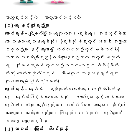
ဘာတွေရှောင်သင့်လဲ၊ ဘာတွေဆောင်သင့်သလဲ
(၁) ရေ နှင့် ဖျော်ရည်များ
ဆောင်ရန်
– ကျိုချက်ပြီးသား ရေကျက်အေး၊
ရေခဲရေ
၊ အိမ်တွင်ခဲထား
သော သန့်သော ရေသန့်ရေခဲတုံး၊ (ရေခဲတုံး ခဲရာတွင် အသားငါး အခြားသော
ပစ္စည်းများ နှင့် ရောနှော၍ တစ်ထပ်တည်းတွင် မခဲသင့်ပါ)၊
သဘာဝ
သစ်သီးဖျော်ရည်
(ဝမ်းလျှောနေစဉ်ကာလ အတွင်း မတိုက်
ရ၊ ပုံမှန်အချိန် တွင်လည်း ၁၀၀-၁၅၀ စီစီ (မီလီ
လီတာ) လောက်သာတိုက်ပါရန်၊ အိမ်လုပ် သန့်သန့်ရှင်းရှင်း
လုပ်ထားတာမျိုး ဖြစ်ရပါမယ်)
ရှောင်ရန်
– ရေစိမ်း၊ မကျိုချက်ရသေးတဲ့ရေ၊ ရေပိုက်ခေါင်းမှ
ရေ၊ ရေစိမ်းဖြင့်ခဲထားသော ရေခဲတုံး၊ အသားငါးများ နှင့် ရောခဲထားသော
ရေခဲတုံး၊ သံဘူး အချိုရည်များ၊ ဂက်စ် ပါသော အအေးများ၊ ဆိုင်ဖျော်
အအေးများ၊ အသီးဖျော်ရည်များ၊ ကြံရည်၊ ရေခဲထုပ်၊ ရေခဲချောင်း
စတာတွေ မကျွေးသင့်ပါဘူး။
(၂) ထမင်း၊ ပြောင်း၊ ပေါင်မုန့်