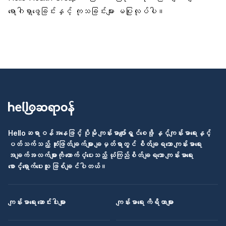
ရောဂါရှာဖွေခြင်းနှင့် ကုသခြင်းများ မပြုလုပ်ပါ။
Helloဆရာဝန်အနေဖြင့် ပိုမို ကျန်းမာပျော်ရွှင်စေဖို့ နှင့်ကျန်းမာရေးနှင့်
ပတ်သက်သည့် ဆုံးဖြတ်ချက်များ ချမှတ်ရာတွင် စိတ်ချရသော ကျန်းမာရေး
အချက်အလက်များကို ထောက်ပံ့ပေးသည့် ယုံကြည်စိတ်ချရသော ကျန်းမာရေး
စောင့်ရှောက်ပေးသူ ဖြစ်ချင်ပါတယ်။
ကျန်းမာရေး ဆောင်းပါးများ
ကျန်းမာရေး ကိရိယာများ