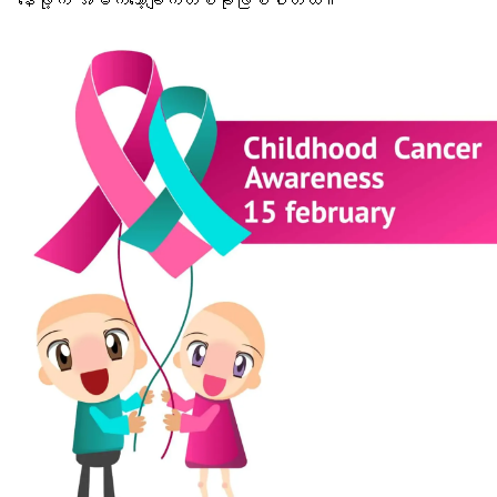
နေဖို့က အဓိကသော့ချက်တစ်ခုဖြစ်ပါတယ်။