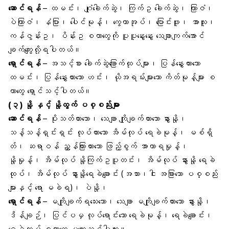
ဆောင်ရန်
–
ထမင်း
၊ ဂျုံခေါက်ဆွဲ၊ ကြက်ဥ ခေါက်ဆွဲ၊ ကြာဇံ၊
ပဲကြာဇံ၊ နံပြား၊ ပေါင်မုန့်၊
ကွေကာအုပ်
၊ ပြောင်းဖူး၊ အာလူး၊
ကန်ဇွန်းဥ
၊ ပိန်းဥ စတာတွေကို ပူပူနွေးနွေး သေချာကျက်အောင်
ချက်ကျွေးလို့ရပါတယ်။
ရှောင်ရန်
– အသင့်စား ခေါက်ဆွဲခြောက်ထုပ်များ၊ ပြန်နွှေးထားသော
ထမင်း၊ ပြန်နွှေးထားသော ဟင်း၊ ယိုအရမ်းများသော ကိတ်မုန့်များ စ
တာတွေ ရှောင်သင့်ပါတယ်။
(၃)
နို့ နှင့် နို့ထွက် ပစ္စည်းများ
ဆောင်ရန်
– ပိုးသတ်ထားသော၊ သေချာ ကျိုချက်ထားသော နွားနို့၊
သန့်သန့်ရှင်းရှင်း လုပ်ထားသော အိမ်လုပ် ရေခဲမုန့်၊ မစ်ရှိ
တ်၊ ဆရာဝန် ညွှန်ကြားထားသော ဖြည့်စွက် အာဟာရမှုန့်၊
နို့မှုန့်၊ အိမ်လုပ် နို့ကြက်ဥပူတင်း၊ အိမ်လုပ် နွားနို့ ရေခဲ
ထုပ်၊ အိမ်လုပ် နွားနို့ရေခဲချောင်း (အသား၊ငါး အခြားသော ပစ္စည်း
များနှင့် ရော မခဲရ)၊ ပဲနို့၊
ရှောင်ရန်
– မကျိုချက်ရသေးသော၊ သေချာ မကျိုချက်ထားသော နွားနို့၊
ဒိန်ချဉ်၊ ပြင်ပမှ လုပ်ရောင်းသော ရေခဲမုန့်၊ ရေခဲချောင်း၊