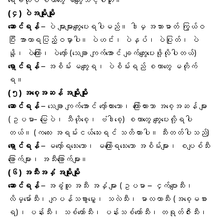
ရေခဲထုပ် စတာတွေ မကျွေးသင့်ပါဘူး။
(၄)
ပဲအမျိုးမျိုး
ဆောင်ရန်
– ပဲ များများကျွေးပေးရပါမည်။ ဒါမှ အသားဓာတ် ကြွယ်ဝ
ပြီး အာဟာရပြည့်ဝမှာပါ။ ပဲဟင်း၊ ပဲနှပ်၊ ပဲပြုတ်၊ ပဲ
နို့၊ ပဲကြော်၊ ပဲလှော် (သေချာ ကျက်အောင် ချက်ကျွေးပေးဖို့လိုပါတယ်)
ရှောင်ရန်
– အစိမ်း မကျွေးရ၊ ပဲစိမ်းရည် စတာတွေ မတိုက်
ရ။
(၅)
အစေ့အဆန်
အမျိုးမျိုး
ဆောင်ရန်
– သေချာ ကျက်အောင် လှော်ထားသော၊ ကြော်ထားသာ အစေ့အဆန် များ
(ဥပမာ- မြေပဲ၊ သီဟိုစေ့၊ ဗံဒါစေ့) စတာတွေ ကျွေးပေးလို့ရပါ
တယ်။ (ကလေး အရမ်းငယ်သေးရင် သတိထားပါ။ သီးတတ်ပါသည်)
ရှောင်ရန်
– မလှော်ရသေးသော၊ မကြော်ရသေးသော အစိမ်းများ၊ စပျစ်သီး
ခြောက်များ၊ အသီးခြောက်များ။
(၆)
အသီးအနှံ
အမျိုးမျိုး
ဆောင်ရန်
– အခွံထူ အသီး အနှံ များ (ဥပမာ – ငှက်ပျောသီး၊
လိမ္မော်သီး၊ ဂျပန်သခွားမွှေး၊ သလဲသီး၊ မာလကာသီး (အစေ့မစား
ရ)၊ ပန်းသီး၊ သစ်တော်သီး၊ ပန်းသစ်တော်သီး၊ တရုတ်ဇီးသီး၊