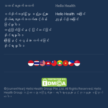
သတင်းအချက်အလက်
Hello Health
ဝဘ်ဆိုက်အသုံးပြုမှု စည်းမျဉ်းများ
Hello Health အကြောင်း
ကိုယ်ရေးအချက်အလက်စောင့်ထိန်း
ကျွန်ုပ်တို့အကြောင်း
ခြင်းမူဝါဒ
တည်းဖြတ်ခြင်းနှင့် ပြင်ဆင်ခြင်း
ဆိုင်ရာမူဝါဒ
ကြော်ငြာနှင့် စပွန်ဆာ လက်ခံခြင်း
ဆိုင်ရာ မူဝါဒ
©{currentYear} Hello Health Group Pte. Ltd. All Rights Reserved. Hello
Health Group သည် ဆေးပညာအကြံဉာဏ်များ၊ ရောဂါရှာဖွေမှုများနှင့် ကုသမှုများ မပြုလုပ်
ပေးပါ။