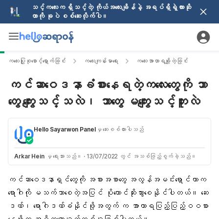
သင့်ကလေးက ရှိသင့်တဲ့ ကိုယ်အလေးချိန်နဲ့ အရပ်ရှိရဲ့လားဆို
တာကို ခုပဲ စစ်ဆေးလိုက်ပါ။
ကလေးပြုစုစောင့်ရှောက်ခြင်း
ကလေးကျန်းမာရေး
ကလေးအာဟာရချို့တဲ့ခြင်း
ကင်ဆာဝေဒနာခံစားနေရတဲ့ကလေးတွေကို ဘာ
တွေ ကျွေးသင့်သလဲ၊ ဘာတွေ မကျွေးသင့်ဘူးလဲ
Hello Sayarwon Panel
မှ ဆေးစစ်ထားပါသည်
Arkar Hein
မှ ရေးသားသည်။
·
13/07/2022 တွင် အသစ်ဖြည့်စွက်ခဲ့သည်။
ကင်ဆာဝေဒနာရှင်တွေ
ကို အစားအစာတွေ အလွန်အမင်းရှောင်တာက
ရောဂါ
ကို မသက်သာစေတဲ့အပြင် ပိုတောင်ဆိုးသွားစေနိုင်ပါတယ်။ ဆေး
ဒဏ်၊ ရောဂါဒဏ်ခံနိုင်ဖို့အတွက် က အာဟာရပြည့်ပြည့်ဝဝစား