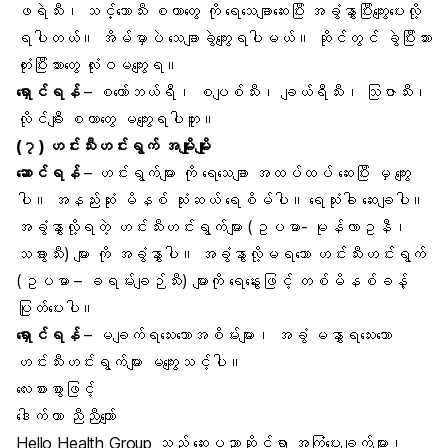
ဖရဲသီး၊ သင်္ဘောသီး စတာတွေ ကို ရေသေချာဆေးပြီး အခွံနွှာပြီးကျွေးပေးလို့
ရပါတယ်။ အိမ်မှာပဲ သေချာခွဲကျွေးရပါမယ်။ ဆိုင်တွင် ခွဲပြီးသား
တုံးပြီးသားတွေ လုံးဝမကျွေးရ။
ရှောင်ရန်
– စတော်ဘယ်ရီ၊ စပျစ်သီး၊ ချယ်ရီသီး၊ သြဇာသီး၊
လိုင်ချီး စတာတွေ မကျွေးရပါဘူး။
(၇)
ဟင်းသီးဟင်းရွက်
အမျိုးမျိုး
ဆောင်ရန်
– ဟင်းရွက်များ ကို ရေသေချာ အထပ်ထပ် ဆေးပြီး မှ ကျွေး
ပါ။ အနည်းဆုံး မိနစ် သုံးဆယ် ရေစိမ်ပါ။ ရေသုံးခါ ဆေးချပါ။
အခွံနွှာလို့ရတဲ့ ဟင်းသီးဟင်းရွက်များ (ဥပမာ- မုန်လာဥနီ၊
သခွားသီး) များ ကို အခွံနွှာပါ။ အခွံနွာလို့မရသော ဟင်းသီးဟင်းရွက်
(ဥပမာ – ခရမ်းချဉ်သီး) များကို ရေနွေးဖြင့် တစ်မိနစ်ခန့်
ပြုတ်ပေးပါ။
ရှောင်ရန်
– မချက်ရသေးသောအစိမ်းများ၊ အခွံ မနွှာရသေးသော
ဟင်းသီးဟင်းရွက်များ မကျွေးသင့်ပါ။
လေးစားစွာဖြင့်
ဒေါက်တာ ညီညီကျော်
Hello Health Group
သည် ဆေးပညာဆိုင်ရာ အကြံပေးချက်များ၊