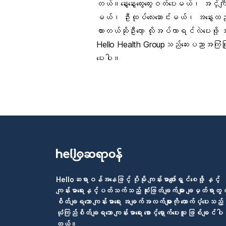
တယ်။နွေးနွေးထွေးထွေးဝတ်ပေးမယ်၊ အင
မယ်၊
ဦးထုပ်လေး
ဆောင်းမယ်၊ အနွေးထည
ထားတယ်ဆိုဦးတော့ လိုအပ်လာရင်လဲပေးဖို
Hello Health Groupသည်ဆေးပညာအကြံပြုချ
ပေးပါ။
Helloဆရာဝန်အနေဖြင့် ပိုမို ကျန်းမာပျော်ရွှင်စေဖို့ နှင့်
ကျန်းမာရေးနှင့်ပတ်သက်သည့် ဆုံးဖြတ်ချက်များ ချမှတ်ရာတွင
စိတ်ချရသော ကျန်းမာရေး အချက်အလက်များကို ထောက်ပံ့ပေးသည့်
ယုံကြည်စိတ်ချရသော ကျန်းမာရေး စောင့်ရှောက်ပေးသူ ဖြစ်ချင်ပါ
တယ်။