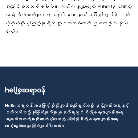
အပြောင်းအလဲတစ်ခုပါပဲ။ ကိုယ်က သူများတွေလို Puberty မhitလို့
လည်း စိတ်ဓာတ်ကျစရာ မလိုပါဘူး။ ကျန်းမာပြီး ပျော်ရွှင်တဲ့၊ ကို
ယ့်ကိုယ်ကို ယုံကြည်မှုရှိတဲ့ လူငယ်တစ်ယောက် ဖြစ်လာဖို့ပဲ လိုပါ
တယ်။
Helloဆရာဝန်အနေဖြင့် ပိုမို ကျန်းမာပျော်ရွှင်စေဖို့ နှင့်ကျန်းမာရေးနှင့်
ပတ်သက်သည့် ဆုံးဖြတ်ချက်များ ချမှတ်ရာတွင် စိတ်ချရသော ကျန်းမာရေး
အချက်အလက်များကို ထောက်ပံ့ပေးသည့် ယုံကြည်စိတ်ချရသော ကျန်းမာရေး
စောင့်ရှောက်ပေးသူ ဖြစ်ချင်ပါတယ်။