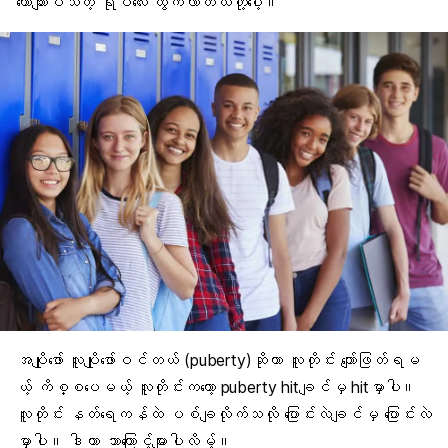
ယောက်ျားပီသတဲ့ ရုပ်လေး ထွက်လာတယ်တို့ပေါ့။
အပျိုဖော် လူပျိုဖော်ဝင်တယ် (
puberty
)ဆိုတာ လူတိုင်း ကျော်ဖြတ်ရမ
ယ့် ကိစ္စပေမယ့် လူတိုင်းကတော့ puberty hitချင်မှ hitမှာပါ။
လူတိုင်း နတ်ရေကန်ထဲ ပစ်ချလိုက်သလို ပြောင်းလဲချင်မှ ပြောင်းလဲ
မှာပါ။ ဒါဟာ ဘာကြောင့်များပါလိမ့်။