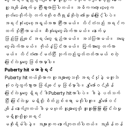
သူ့အချိန်ရောက်မှ ကြီးထွားလာကြပါတယ်။ အဓိကကတော့
ဝှေးစေ့
က
ထုတ်ပေးလိုက်တဲ့ တက်စတိုစတီရုန်းဆိုတဲ့ ဟော်မုန်းကြောင့်ပါပဲ။
အရင်ဆုံး ဝှေးစေ့အရွယ်အစား ကြီးလာမယ်။ လိင်တံလည်း အရင်က
ထက် ပိုကြီးလာမယ်။ ဆီးခုံမွေးတွေ ပေါက်လာမယ်။ နောက်မှ
ဖြည်းဖြည်းချင်း အရပ်တွေ ရှည်လာမယ်။ အသံသြလာမယ်။ အမွေး
တွေ ပေါက်လာမယ်။ ကိုယ်နံ့ပြင်းလာမယ်။ ကြွက်သားတွေ တက်လာ
မယ်။ လိင်တံထောင်မတ်ပြီး သုက်လည်းလွှတ်တတ်လာမယ် စတဲ့
ပြောင်းလဲမှုတွေ ဖြစ်လာမှာပါ။
Puberty hitမလာခဲ့ရင်
Puberty hitတယ်ဆိုတာက လူအများတွေးသလို အရင်ပုံနဲ့ မတူဘဲ
လုံးဝကွဲထွက်သွားတာ ဖြစ်ချင်မှ ဖြစ်မှာပါ။ ပျိုဖော်ဝင်ချိန်
ပြောင်းလဲမှုတွေ ရှိရင် ဒါPuberty hitတာပါပဲ။ ဒါနဲ့ ပတ်သက်
ပြီး ပြောင်းလဲမှု မရှိလို့ စိတ်ညစ်စရာ မလိုပါဘူး။
ပျိုဖော်ဝင်
ချိန် နောက်ကျ
တယ် ဒါမှမဟုတ် သူများတွေလို ထူးထူးခြားခြား ပြောင်းလဲမှု
မရှိဘူးလို့ယူဆရင်
မစိုးရိမ်ပါနဲ့။ အများစုက နောက်ကျတတ်ပါတယ်။ အချိန်တန်