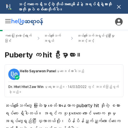
သင့်ကလေးက ရှိသင့်တဲ့ ကိုယ်အလေးချိန်နဲ့ အရပ်ရှိရဲ့လားဆို
တာကို ခုပဲ စစ်ဆေးလိုက်ပါ။
ကလေးပြုစုစောင့်ရှောက်
ဆယ်ကျော်သက်
ဆယ်ကျော်သက်အရွယ်ဖွံ့ဖြိုးမှု
ခြင်း
အရွယ်
အဆင့်ဆင့်
Puberty က hit ဦးမှာလား။
Hello Sayarwon Panel
မှ ဆေးစစ်ထားပါသည်
Dr. Htet Htet Zaw Win
မှ ရေးသားသည်။
·
14/03/2022 တွင် အသစ်ဖြည့်စွက်
ခဲ့သည်။
ဆယ်ကျော်သက်
တွေ ကြားထဲမှာ ခေတ်စားနေတာက puberty hit ဆိုတဲ့ စကား
ရပ်လေး ရှိပါတယ်။ အရင်က ပုပုသေးသေး ကောင်မလေးက ခုမှ
အရပ်တွေရှည်ပြီး လှလာတယ်လို့၊ ပိန်ပိန်ညှက်ညှက်ကောင်လေးက