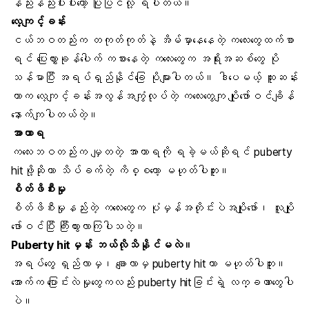
နည်းနည်းပါးပါးတော့ ပြုပြင်လို့ ရပါတယ်။
လေ့ကျင့်ခန်း
ငယ်ဘဝတည်းက တကုတ်ကုတ်နဲ့ အိမ်မှာနေနေတဲ့ ကလေးတွေထက်စာ
ရင် ပြေးလွှားခုန်ပေါက် ကစားနေတဲ့ ကလေးတွေက အရိုးအဆစ်တွေ ပို
သန်မာပြီး အရပ်ရှည်နိုင်ခြေ ပိုများပါတယ်။ ဒါပေမယ့် ထူးဆန်း
တာက လေ့ကျင့်ခန်းအလွန်အကျွံလုပ်တဲ့ ကလေးတွေကျ ပျိုဖော်ဝင်ချိန်
နောက်ကျပါတယ်တဲ့။
အာဟာရ
ကလေးဘဝတည်းက မျှတတဲ့ အာဟာရကို ရခဲ့မယ်ဆိုရင် puberty
hitဖို့ဆိုတာ သိပ်ခက်တဲ့ ကိစ္စတော့ မဟုတ်ပါဘူး။
စိတ်ဖိစီးမှု
စိတ်ဖိစီးမှုနည်းတဲ့ ကလေးတွေက ပုံမှန်အတိုင်းပဲအပျိုဖော်၊ လူပျို
ဖော်ဝင်ပြီး ကြီးထွားလာကြပါသတဲ့။
Puberty hitမှန်း ဘယ်လိုသိနိုင်မလဲ။
အရပ်တွေ ရှည်လာမှ၊ ချောလာမှ puberty hitတာ မဟုတ်ပါဘူး။
အောက်က ပြောင်းလဲမှုတွေကလည်း puberty hitခြင်းရဲ့ လက္ခဏာတွေပါ
ပဲ။