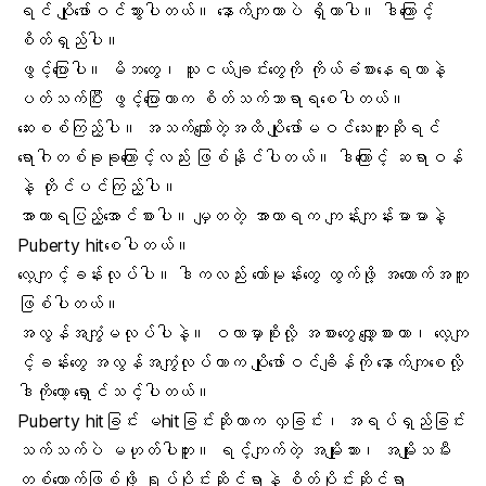
ရင် ပျိုဖော်ဝင်သွားပါတယ်။ နောက်ကျတာပဲ ရှိတာပါ။ ဒါကြောင့်
စိတ်ရှည်ပါ။
ဖွင့်ပြောပါ။ မိဘတွေ၊ သူငယ်ချင်းတွေကို ကိုယ်ခံစားနေရတာနဲ့
ပတ်သက်ပြီး ဖွင့်ပြောတာက စိတ်သက်သာရာရစေပါတယ်။
ဆေးစစ်ကြည့်ပါ။ အသက်ကျော်တဲ့အထိ ပျိုဖော်မဝင်သေးဘူးဆိုရင်
ရောဂါတစ်ခုခုကြောင့်လည်း ဖြစ်နိုင်ပါတယ်။ ဒါကြောင့် ဆရာဝန်
နဲ့ တိုင်ပင်ကြည့်ပါ။
အာဟာရပြည့်အောင်စားပါ။ မျှတတဲ့ အာဟာရက ကျန်းကျန်းမာမာနဲ့
Puberty hitစေပါတယ်။
လေ့ကျင့်ခန်းလုပ်ပါ။ ဒါကလည်း ဟော်မုန်းတွေ ထွက်ဖို့ အထောက်အကူ
ဖြစ်ပါတယ်။
အလွန်အကျွံမလုပ်ပါနဲ့။ ဝလာမှာစိုးလို့ အစားတွေ လျှော့စားတာ၊ လေ့ကျ
င့်ခန်းတွေ အလွန်အကျွံလုပ်တာက ပျိုဖော်ဝင်ချိန်ကို နောက်ကျစေလို့
ဒါကိုတော့ ရှောင်သင့်ပါတယ်။
Puberty hitခြင်း မhitခြင်းဆိုတာက လှခြင်း၊ အရပ်ရှည်ခြင်း
သက်သက်ပဲ မဟုတ်ပါဘူး။ ရင့်ကျက်တဲ့ အမျိုးသား၊ အမျိုးသမီး
တစ်ယောက်ဖြစ်ဖို့ ရုပ်ပိုင်းဆိုင်ရာနဲ့ စိတ်ပိုင်းဆိုင်ရာ