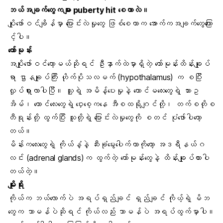
ဘယ်အချက်တွေကများ puberty hit စေတာလဲ။
ပျိုဖော်ဝင်ချိန်မှာ ပြောင်းလဲမှုတွေ ဖြစ်စေတာက အောက်ကအချက်တွေကြော
င့်ပါ။
ဟော်မုန်း
အပျိုဖော်ဝင်တော့မယ်ဆိုရင် ဦးနှာက်ထဲမှာရှိတဲ့ ဟော်မုန်းထိန်းချုပ်
ရာ ဌာနချုပ်ကြီး ဟိုက်ပိုသလမက် (hypothalamus) က စပြီး
လှုပ်ရှားလာပါပြီ။ သူ့ရဲ့ အမိန့်ပေးမှုနဲ့ ကောင်မလေးတွေရဲ့ သားဥ
အိမ်၊ ကောင်လေးတွေရဲ့ ဝှေးစေ့ကနေ
အီစထရိုဂျင်
တို့၊
တက်စတိုစ
တီရုန်း
တို့ ထွက်ပြီး သူတို့ရဲ့ ပြောင်းလဲမှုတွေကို စတင် ပုံဖော်ပါတော့
တယ်။
မိန်းကလေးတွေရဲ့ ကိုယ်နံ့နဲ့ ဆီးခုံမွေးပေါက်တာကိုတော့ အဒရီနယ်ဂ
လင်း (adrenal glands)က ထွက်တဲ့ ဟော်မုန်းတွေနဲ့ ထိန်းချုပ်ထားပါ
တယ်တဲ့။
မျိုးရိုး
ကိုယ်က ဘယ်လောက်ပဲ အရပ်ရှည်ချင် ရှည်ချင် ကိုယ့်ရဲ့ မိဘ
တွေက သာမန်ပဲဆိုရင် ကိုယ်လည်း သာမန်ပဲ အရပ်ထွက်မှာပါ။