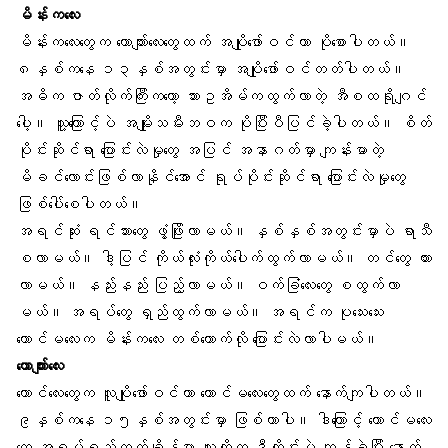
မိန်းကလေး
မိန်းကလေးတွေက ယောက်ျားလေးတွေထက်
အပျိုဖော်ဝင်
တာ ပိုစောပါတယ်။
၈နှစ်ကနေ ၁၃နှစ်အတွင်းမှာ အပျိုဖော်ဝင်တတ်ပါတယ်။
အဓိက ဇာတ်လိုက်ကြီးကတော့
သားဥအိမ်
ကထွက်လာတဲ့ အီစထရိုဂျင်
ပေါ့။ သူ့ကြောင့်ပဲ အမျိုးသမီးဘဝက ပိုပြီးပီပြင်ခဲ့ပါတယ်။ စိတ်
ပိုင်းဆိုင်ရာ ပြောင်းလဲမှုတွေ အပြင် အနာဂတ်မှာ ကျန်းမာတဲ့
မိခင်လောင်းဖြစ်လာနိုင်အောင် ရုပ်ပိုင်းဆိုင်ရာ ပြောင်းလဲမှုတွေ
ဖြစ်ပေါ်စေပါတယ်။
အရင်ဆုံး ရင်သားတွေ ဖွံ့ဖြိုးလာမယ်။ နှစ်နှစ်အတွင်းမှာပဲ ရာသီ
စလာမယ်။ ဒါ့ပြင် ကိုယ်လုံးကိုယ်ပေါက်ထွက်လာမယ်။ တင်တွေ ကား
လာမယ်။ နည်းနည်း ပြည့်လာမယ်။ ဝက်ခြံလေးတွေ စထွက်လာ
မယ်။ အရပ်တွေ ရှည်ထွက်လာမယ်။ အရင်က ပုသေးသေး
ကောင်မလေးက မိန်းကလေး တစ်ယောက်လို ပြောင်းလဲလာပါမယ်။
ယောကျာ်းလေး
ကောင်လေးတွေက
လူပျိုဖော်ဝင်
တာ ကောင်မလေးတွေထက် နောက်ကျပါတယ်။
၉နှစ်ကနေ ၁၅နှစ်အတွင်းမှာ ဖြစ်တာပါ။ ဒါကြောင့် ကောင်မလေး
တွေ အရပ်ရှည်ထွက်ချိန်မှာ သူတို့က ဒီတိုင်းပဲ ကျန်ခဲ့ပြီး နောက်