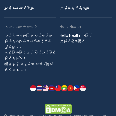
ကျန်းမာရေး ဆောင်းပါးများ
ကျန်းမာရေး ကိရိယာများ
သတင်းအချက်အလက်
Hello Health
ဝဘ်ဆိုက်အသုံးပြုမှု စည်းမျဉ်းများ
Hello Health အကြောင်း
ကိုယ်ရေးအချက်အလက်စောင့်ထိန်း
ကျွန်ုပ်တို့အကြောင်း
ခြင်းမူဝါဒ
တည်းဖြတ်ခြင်းနှင့် ပြင်ဆင်ခြင်း
ဆိုင်ရာမူဝါဒ
ကြော်ငြာနှင့် စပွန်ဆာ လက်ခံခြင်း
ဆိုင်ရာ မူဝါဒ
©{currentYear} Hello Health Group Pte. Ltd. All Rights Reserved. Hello