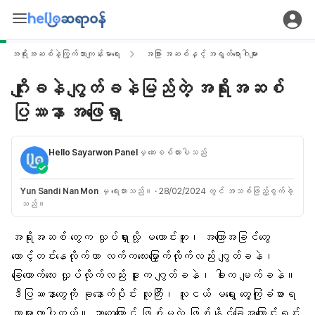
အရိုးအဆစ်နဲ့ကြွက်သားကျန်းမာရေး
အခြား အဆစ်နှင့် အရွတ်ရောဂါများ
ဂျိုးခနဲ ဂျွတ်ခနဲမြည်တဲ့ အရိုးအဆစ်
ပြဿနာ အဖြေရှာ
Hello Sayarwon Panel
မှ ဆေးစစ်ထားပါသည်
Yun Sandi Nan Mon
မှ ရေးသားသည်။
·
28/02/2024 တွင် အသစ်ဖြည့်စွက်ခဲ့
သည်။
အရိုးအဆစ် တွေက လှုပ်ရှားလို့ မကောင်းဘူး၊ အကြောအခြင်တွေ
တောင့်တင်းနေလိုက်တာ လက်ကလေးမြှောက်လိုက်လည်း ဂျွတ်ခနဲ၊
ခြေထောက်လေး လှုပ်လိုက်လည်း ဒူးက ဂျွတ်ခနဲ၊
ခါးက မျက်ခနဲ
။
ဒီပြဿနာတွေကို ခုနောက်ပိုင်း လူကြီး၊ လူငယ် မရွေး တွေ့ကြုံခံစားရ
တာများလာပါတယ်။ ဘာတွေကြောင့် ဖြစ်မလဲ ဖြစ်နိုင်ခြေအကြောင်းရင်း