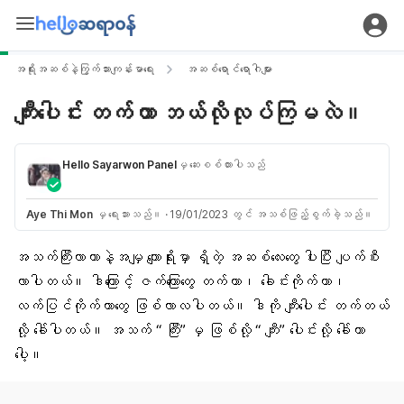
အရိုးအဆစ်နဲ့ကြွက်သားကျန်းမာရေး
အဆစ်ရောင်ရောဂါများ
ကျီးပေါင်း တက်တာ ဘယ်လိုလုပ်ကြမလဲ။
Hello Sayarwon Panel
မှ ဆေးစစ်ထားပါသည်
Aye Thi Mon
မှ ရေးသားသည်။
·
19/01/2023 တွင် အသစ်ဖြည့်စွက်ခဲ့သည်။
အသက်ကြီးလာတာနဲ့အမျှ ကျောရိုးမှာ ရှိတဲ့ အဆစ်လေးတွေ ပါးပြီး ပျက်စီး
လာပါတယ်။ ဒါကြောင့်
ဇက်ကြော
တွေ တက်တာ၊ ခေါင်းကိုက်တာ၊
လက်ပြင်ကိုက်တာတွေ ဖြစ်လာလပါတယ်။ ဒါကို
ကျီးပေါင်း
တက်တယ်
လို့ ခေါ်ပါတယ်။ အသက် “ ကြီး” မှ ဖြစ်လို့ “ ကျီး” ပေါင်းလို့ ခေါ်တာ
ပေါ့။