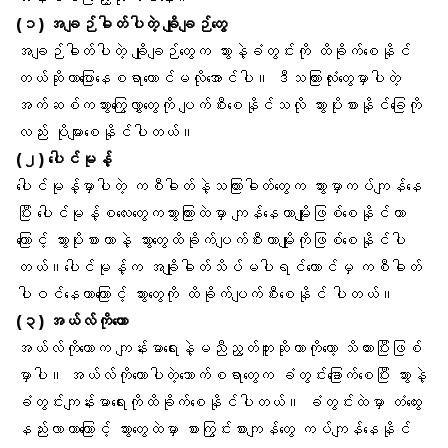
(၁) အချဉ်ဓါတ်ပါတဲ့ ချိုချဉ်တွေ
အချဉ်ဓါတ်ပါတဲ့ ချိုချဉ်တွေက သွားနဲ့ခံတွင်းကို ထိခိုက်စေနိုင်
တယ်ဆိုတာပြောနေစရာတောင်မလိုအောင်ပါ။ ဒီသကြားလုံးတွေမှာပါတဲ့
အက်ဆစ်က
သွားကြွေလွှာတွေ
ကို ပျက်စီးစေနိုင်သလို
သွားပိုးစား
နိုင်ခြေကို
လည်း ပိုများစေနိုင်ပါတယ်။
(၂) ပေါင်မုန့်
ပေါင်မုန့်မှာပါတဲ့ ကစီဓါတ်နဲ့သကြားဓါတ်တွေက သွားမှာကပ်ကျန်နေ
ပြီး ပေါင်မုန့်စလေးတွေကသွားကြားထဲမှာ ကျန်နေတာမျိုးဖြစ်စေနိုင်တာ
ကြောင့် သွားပိုးစားတာနဲ့
သွားတွေထိခိုက်ပျက်စီးတာ
မျိုးကိုဖြစ်စေနိုင်ပါ
တယ်။ပေါင်မုန့်က အချိုဓါတ်သိပ်မပါရင်တောင်မှ ကစီဓါတ်
ပါဝင်နေတာကြောင့် သွားတွေကို ထိခိုက်ပျက်စီးစေနိုင် ပါတယ်။
(၃) အယ်လ်ကိုဟော
အယ်လ်ကိုဟောက ကျန်းမာရေးနဲ့မညီညွတ်ဘူးဆိုတာကိုတော့ သိထားပြီးဖြစ်
မှာပါ။ အယ်လ်ကိုဟောပါတဲ့သောက်စရာတွေက ခံတွင်းခြောက်စေပြီး သွားနဲ့
ခံတွင်းကျန်းမာရေးကိုထိခိုက်စေနိုင်ပါတယ်။ ခံတွင်းထဲမှာ
တံထွေ
နည်းလာတာကြောင့် သွားတွေထဲမှာ
စားကြွင်းစားကျန်တွေ
ကပ်ကျန်နေနိုင်