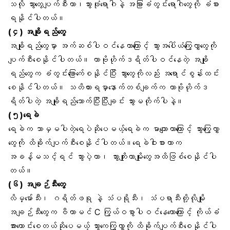
သလို သွားတွေပျက်စီးတာ၊သွားဖုံးရောဂါနဲ့ အခြားခံတွင်းရောဂါတွေကို ခံစား
ရနိုင်ပါတယ်။
(၄) အချိုရည်တွေ
အချိုရည်တွေမှာ အက်ဆစ်ပါဝင်နေတာကြောင့် သွားအပေါ်ယံကြွေလွှာတွေကို
ပျက်စီးစေနိုင်ပါတယ်။ ကာဗိုဟိုက်ဒရိတ်ပါဝင်နေတဲ့ အချို
ရည်တွေက
ခံတွင်းခြောက်ေ
စနိုင်ပြီး သွားတွေကိုလည်း အရောင်စွန်းထင်း
စေနိုင်ပါတယ်။ သတိထားရမှာနောက်တစ်ချက်က ကာဗိုဟိုက်ဒ
ရိတ်ပါတဲ့ အချိုရည်သောက်ပြီးပြီးချင်း သွားမတိုက်ပါနဲ့။
(၅)ရေခဲ
ရေခဲက ဘာမှမပါတဲ့ရေပဲဆိုပေမယ့်ရေခဲက မာကျောတာကြောင့် သွားကြွေလွှာ
တွေကို ထိခိုက်ပျက်စီးစေနိုင်ပါတယ်။ရေခဲဝါးစားတာက
အခန့်မသင့်ရင်
သွားပဲ့တာ
၊ သွားကျိုးတာမျိုးတွေအထိဖြစ်စေနိုင်ပါ
တယ်။
(၆) အချဉ်သီးတွေ
လိမ္မော်သီး၊ ဂရိတ်ဖရု နဲ့ သံပရိုသီး၊ သံပရာသီးတို့လိုမျိုး
အချဉ်သီးတွေက ဗီတာမင် C ကြွယ်ဝစွာပါဝင်နေတောကြောင့် ကိုယ်ခံ
အားကောင်းစေတယ်ဆိုပေမယ့် သွားကေကြွလွှာကို ထိခိုက်ပျက်စီးစေနိုင်ပါ