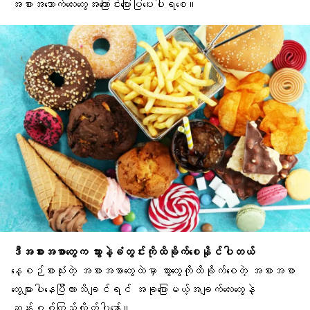
အစားအသောက်လေးတွေအကြောင်းပြောပြပေးပါရစေ။
ဒီအစားအစာတွေက သွားနဲ့ခံတွင်းကိုထိခိုက်စေနိုင်ပါတယ်
နေ့စဉ်စားသုံးတဲ့ အစားအစာတွေထဲမှာ သွားတွေကိုထိခိုက်စေတဲ့ အစားအစာ
တွေများပါနေပြီလားသိချင်ရင် အခုပြောမယ့်အချက်လေးတွေနဲ့
ဆန်းစစ်ကြည့်လိုက်ပါနော်။