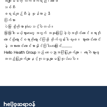
အချိုမပါတဲ့ လက်ဖက်ရည်၊ကော်ဖီ
သစ်သီး
ခရမ်းချဉ်သီးနဲ့ မုန်လာဥနီ
ကြက်သား
ပဲပြား တို့ကိုစားသုံးပေးသင့်ပါတယ်။
ကြာကြာဝါးမယ့်သွားလေးတွေ အတွက် အခုပြောပြခဲ့တဲ့အတိုင်းဆောင်စရာကို
ဆောင်လို့ရှောင်စရာကိုရှောင်ကြဖို့ တိုက်တွန်းပါရစေ။ သွားကောင်းကောင်း
နဲ့ အစားကောင်းကောင်းစားနိုင်ကြပါစေကြောင်း………..
Hello Health Groupသည် ဆေးပညာအကြံပြုချက်များ၊ ရောဂါရှာဖွေ
အတည်ပြုချက်များနှင့်ကုသမှုများမပြုလုပ်ပေးပါ။