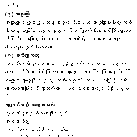
တယ်။
(၇) အာလူးကြော်
အာလူးကြော်က ကြွပ်ကြွပ်လေးနဲ့ ဝါးလို့ကောင်းပေမယ့် အာလူးကြော်မှာပါတဲ့ ကစီ
ဓါတ်နဲ့ အချိုဓါတ်တွေက သွားတွေကို ထိခိုက်ပျက်စီးစေနိုင်ပြီးသွားချေးတွေ
ကိုဖြစ်စေတာကြောင့်
ပါးစပ်
ထဲမှာ ဘက်တီးရီးယားတွေ အလွယ်တကူ
ပေါက်ဖွားစေနိုင်ပါတယ်။
(၈) အသီးခြောက်တွေ
သစ်သီးခြောက်တွေက ကျန်းမာရေးနဲ့ညီညွတ်တဲ့ သရေစာဆိုပေမယ့် ကပ်
စေးစေးနိုင်တဲ့ သစ်သီးခြောက်တွေက သွားတွေမှာ ကပ်ငြိနေပြီး အချိုဓါတ်ပါ
တာကြောင့် သွားတွေကို ထိခိုက်ပျက်စီးစေနိုင်ပါတယ်။ ဒါကြောင့် အသီး
ခြောက်တွေစားပြီးတိုင်း
သွားတိုက်တာ
၊ ပလုတ်ကျင်းတာတွေလုပ်ဖို့မမေ့ပါ
နဲ့။
သွားကျန်းမာဖို့ ဘာတွေစားမလဲ
သွားနဲ့ခံတွင်းကျန်းမာစေဖို့အတွက်
အခွံမာသီးတွေ
အစိမ်းရောင် ဟင်းသီးဟင်းရွက်တွေ