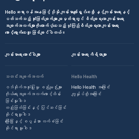
Helloဆရာဝန်အနေဖြင့် ပိုမို ကျန်းမာပျော်ရွှင်စေဖို့ နှင့်ကျန်းမာရေးနှင့်
ပတ်သက်သည့် ဆုံးဖြတ်ချက်များ ချမှတ်ရာတွင် စိတ်ချရသော ကျန်းမာရေး
အချက်အလက်များကို ထောက်ပံ့ပေးသည့် ယုံကြည်စိတ်ချရသော ကျန်းမာရေး
စောင့်ရှောက်ပေးသူ ဖြစ်ချင်ပါတယ်။
ကျန်းမာရေး ဆောင်းပါးများ
ကျန်းမာရေး ကိရိယာများ
သတင်းအချက်အလက်
Hello Health
ဝဘ်ဆိုက်အသုံးပြုမှု စည်းမျဉ်းများ
Hello Health အကြောင်း
ကိုယ်ရေးအချက်အလက်စောင့်ထိန်း
ကျွန်ုပ်တို့အကြောင်း
ခြင်းမူဝါဒ
တည်းဖြတ်ခြင်းနှင့် ပြင်ဆင်ခြင်း
ဆိုင်ရာမူဝါဒ
ကြော်ငြာနှင့် စပွန်ဆာ လက်ခံခြင်း
ဆိုင်ရာ မူဝါဒ