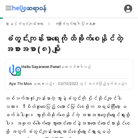
သွား နှင့် ခံတွင်းကျန်းမာရေး
အခြားခံတွင်းရောဂါ ပြဿနာများ
ခံတွင်းကျန်းမာရေးကို ထိခိုက်စေနိုင်တဲ့
အစားအစာ (၈) မျိုး
Hello Sayarwon Panel
မှ ဆေးစစ်ထားပါသည်
Aye Thi Mon
မှ ရေးသားသည်။
·
03/10/2022 တွင် အသစ်ဖြည့်စွက်ခဲ့သည်။
တစ်သက်တာလုံး ကျန်းမာတဲ့
သွားနဲ့ခံတွင်း
ကို ပိုင်ဆိုင်ချင်ပါ
သလား။ ဒီစိတ်ကူးလေးပြည့်ဝအောင်မြင်စေဖို့က အရမ်းကြီးတော့ မ
ခက်ခဲပါဘူး။ သွားကိုထိခိုက်စေနိုင်တဲ့ အစားအစာတွေကိုရှောင်ရှားဖို့
ပါ။ အခုတစ်ခေါက်တော့ သွားကောင်းကောင်းနဲ့အစားကောင်းကောင်းစားနိုင်စေ
ဖို့ အတွက်
ခံတွင်းကျန်းမာရေးေ
ကာင်းစေဖို့ရှောင်ရှားရမယ့်