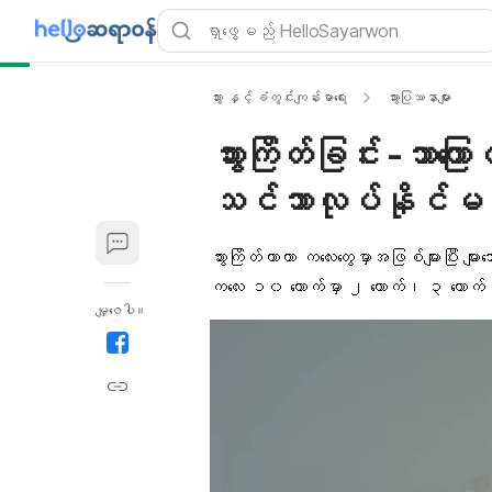
သွား နှင့် ခံတွင်းကျန်းမာရေး
သွားပြဿနာများ
သွားကြိတ်ခြင်း -ဘာက
သင်ဘာလုပ်နိုင်မ
သွားကြိတ်တာဟာ ကလေးတွေမှာအဖြစ်များပြီး မျ
ကလေး ၁၀ ယောက်မှာ ၂ ယောက်၊ ၃ ယောက် လ
မျှဝေပါ။