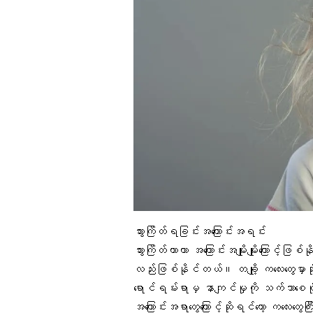
သွားကြိတ်ရခြင်းအကြောင်းအရင်း
သွားကြိတ်တာဟာ အကြောင်းအမျိုးမျိုးကြောင့်ဖြစ
လည်းဖြစ်နိုင်တယ်။ တချို့ ကလေးတွေမှာဆိုရ
ရောင်ရမ်းရာမှ နာကျင်မှုကို သက်သာစေဖိ
အကြောင်းအရာတွေကြောင့်ဆိုရင်တော့ ကလေးတွ