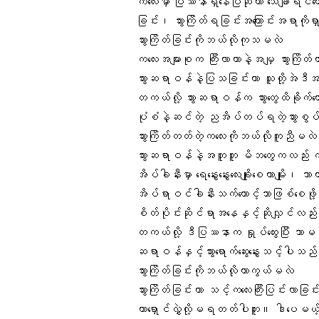
ကလေးမှာ ပြဿနာရှိနေပြီဆိုတာ သေချာရင်တော
ခြင်း၊ သွားကြိတ်ရခြင်းအကြောင်းအရာကိုရှာ
သွားကြိတ်ခြင်းကိုဘယ်လိုကုသမလဲ
ကလေးအများစုက ကြီးလာတာနဲ့အမျှ သွားကြိတ်တ
သွားဆရာဝန်နဲ့ပြသခြင်းဟာ သူတို့အဲဒီအ
တကယ်လို့ သွားဆရာဝန်က သွားတွေထိခိုက်တေ
ပုံစံနဲ့ဆင်တဲ့ ညအိပ်တပ်ရတဲ့သွားစွပ်မ
သွားကြိတ်တတ်တဲ့ကလေးကိုဘယ်လိုကူညီမလဲ
သွားဆရာဝန်နဲ့အတူတူ မိဘတွေကလည်း ကလေးကိ
အိပ်ခါနီးမှာ ရေနွေးနွေးလေးချိုးစေတာမျိုး၊ 
အိပ်ရာဝင်ခါနီးသက်တောင့်သာဖြစ်စေဖို
စိတ်ပိုင်းဆိုင်ရာအနေနှင့်ဆိုလျှင်လည်း သ
တကယ်လို့ ဒီပြဿနာက ရှုပ်ထွေးပြီး သာမန်
ဆရာဝန်နှင့်သွားရောက်ဆွေးနွေးသင့်ပါသည
သွားကြိတ်ခြင်းကိုဘယ်လိုကာကွယ်မလဲ
သွားကြိတ်ခြင်းဟာ သင့်ကလေးကြီးပြင်းလာခြင်းရ
ဟာရှောင်လွှဲလို့မရတတ်ပါဘူး။ ဒါပေမယ့် စိ