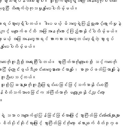
့ သွားဆရာဝန်ထံခေါ်သွားပါ။ သူတို့ကသွားတွေရဲ့အခြေအနေတွေကိုစစ်ဆေး
ဖွေပြီး ထိရောက်တဲ့ကုသမှုမျိုးပေးပါလိမ့်မယ်။
ာရပ်သွားလေ့ရှိပါတယ်။ ဒါပေမယ့် မိဘတွေရဲ့ကြည့်ရှုစောင့်ရှောက်မှုနဲ့
ကျင့်မပျောက်ခင်ထိ အခြေအနေကိုစောင့်ကြည့်ထားနိုင်ပါလိမ့်မယ်။
ာ့မယ့် အခြေအနေတွေ့လာရင် အားကစားသမားတွေတပ်လေ့ရှိတဲ့ သွားစွပ်
ျိုးပေးပါလိမ့်မယ်။
ုကူညီဖို့အရေးကြီးပါတယ်။ သွားကြိတ်တာကိုလျော့စေဖို့ သင့်ကလေးကို
သာယာငြိမ့်ညောင်းဖွယ်သီချင်းလေးတွေနားထောင်တာမျိုး၊ စာအုပ်ဖတ်ပြတာမျိုးနဲ့
့ ကူညီပေးသင့်တယ်။
ူတို့ပြဿနာများကိုကူညီဖြေရှင်းပေးခြင်းဖြင့်သက်သာနိုင်စေပြီး
စိတ်သက်သာစေခြင်းက အံကြိတ်တာကို မလျှော့ချနိုင်လျှင်တော့
်။
ဲ့ သဘာဝအလျောက်တုံ့ပြန်ခြင်းဖြစ်တာကြောင့် သွားကြိတ်ခြင်းတော်တော်များများ
တ်ပိုင်းဆိုင်ရာကြောင့် သွားကြိတ်ခြင်းကိုတော့ ခံစားချက် စိတ်ဒုက္ခ