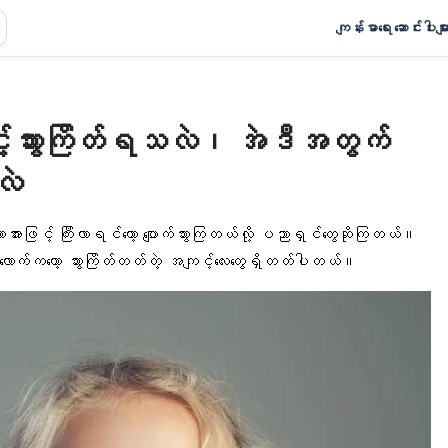
ကျန်းမာရေး ဆောင်းပါးမျာ
ြောင့်သွားကြိတ်ရသလဲ၊ အဲဒီအတွက်
လဲ
ားသောအားဖြင့် ကြီးလာရင်တော့ ပျောက်သွားကြတယ်လို့ ပညာရှင်တွေဆိုကြတယ်။
ောက်ကတော့ သွားကြိတ်တတ်တဲ့ အကျင့်လေးတွေရှိတတ်ပါတယ်။