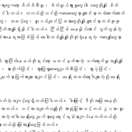
ာတွေကတော့ စိတ်ဖိစီးမှု၊ စိတ်လှုပ်ရှားမှုတွေ ဒေါသတွေလိုမျိုး စိတ်
ိုင်ပါတယ်။ တကယ်လို့သင်တို့ကလေးလေးတွေမှာ ကျောင်းမှာတစ်ယောက်ယောက်
ဲတွေ၊ အဆင့်တွေ၊ သူငယ်ချင်းပြဿနာတွေလိုမျိုး ကျောင်းမှာတစ်ခုခု
တ်တာမျိုးရှိနိုင်ပါတယ်။ ငြိမ်ငြိမ်မနေနိုင်အောင် သွက်လွန်းတဲ့
ရတာဖြစ်ဖြစ် ဆေးဝါးတစ်မျိုးမျိုးကိုသုံးစွဲနေရတဲ့ ကလေးမျိုးတွေမှာ
းကြိတ်နေမယ်ဆိုရင်တော့ မထင်မှတ်ထားတဲ့ သက်ရောက်မှုအမျိုးမျိုး
 နားကိုက်ခြင်း၊ သွားကြွေလွှာလေးတွေပျက်ဆီးခြင်း၊ သွားပဲ့ခြင်း၊
က်နှာကြွက်သားများနာကျင်ခြင်း၊ မေးရိုးအဆစ်ရောဂါများကဲ့သို့ မေးရိုး
ကြိတ်တတ်တဲ့အကျင့်တွေရှိတတ်ကြပါတယ်။ ဒါကြောင့် ဒီလိုအခြေအနေကို
စ်လာတယ်။ သင်ဟာအချက်တချို့ကို အာရုံပြုထားသင့်တယ် ဥပမာ-သူ
နိုးလာတဲ့အခါ မေးရိုးတွေ မျက်နှာတွေ ရောင်ရမ်းနာကျင်နေတတ်တယ်လို့
ာတယ်လို့ ပြောတာမျိုးတွေဖြစ်တယ်။