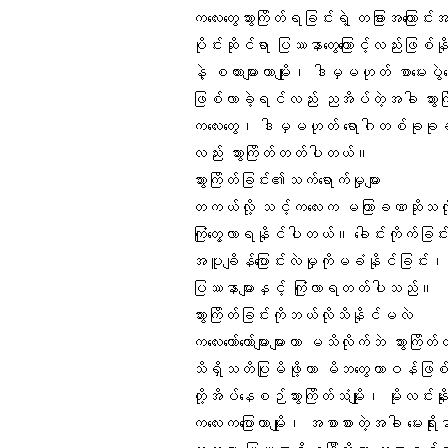
ကလေးတွေသွားကြိတ်ရခြင်းရဲ့ တခြားအကြောင်းအရ
ပိုင်းဆိုင်ရာ ပြဿနာတွေကြောင့်လည်းဖြစ်န
နဲ့ စကားများတာမျိုး၊ ဒါမှမဟုတ် စာမေးပွ
ဖြစ်လာခဲ့ရင်လည်း ညအိပ်တဲ့အခါ သွားကြိ
ကလေးတွေ၊ ဒါမှမဟုတ် ရောဂါတစ်ခုခုခံစားနေ
လည်း သွားကြိတ်တတ်ပါတယ်။
သွားကြိတ်ခြင်း၏သက်ရောက်မှုများ
တကယ်လို့ သင့်ကလေးက မကြာခဏဆိုသလို သွာ
ကြုံတွေ့လာရနိုင်ပါတယ်။ ခေါင်းကိုက်ခြင်း၊
အပူချိန်ပြောင်းလဲမှုကိုမခံနိုင်ခြင်း၊ မျ
ပြဿနာများနှင့် ကြုံလာရတတ်ပါသည်။
သွားကြိတ်ခြင်းကိုဘယ်လိုသိနိုင်မလဲ
ကလေးတော်တော်များများဟာ မသိလိုက်ဘဲ သွား
သိရှိသတိပြုမိဖို့ဟာ မိဘတွေတာဝန်ဖြ
တို့အိပ်နေစဉ်သွားကြိတ်သံမျိုး၊ မိုးလင်း
ကလေးကပြောတာမျိုး၊ အစာစားတဲ့အခါ မေးရိုးန