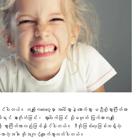
်နိုင်ပါတယ်။ တချို့ကလေးတွေမှာ အပေါ်သွားနဲ့ အောက်သွား မညီလို့သွားကြိတ်တာ
င် နားကိုက်ခြင်း၊ သွားပေါက်ခြင်း သို့မဟုတ် ကြွက်သားတချို့
ု့ သွားကြိတ်တာလည်းဖြစ်နိုင်ပါတယ်။ ဒီလိုဖြစ်လေ့ဖြစ်ထရှိတဲ့
ေကြီးလာတဲ့အခါ ထိုအကျင့်ပျောက်သွားတတ်ပါတယ်။