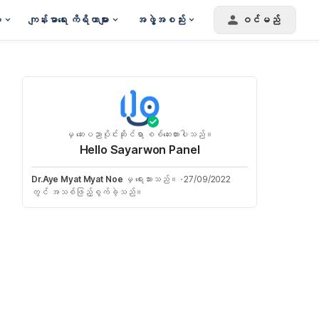
း
ကျန်းမာရေး ကိရိယာများ
အဖွဲ့အစည်း
ဝင်မည်
မှ ဆေးပညာပိုင်းဆိုင်ရာ စစ်ဆေးထားပါသည်။
Hello Sayarwon Panel
Dr.Aye Myat Myat Noe
မှ ရေးသားသည်။
·
27/09/2022
တွင် အသစ်ဖြည့်စွက်ခဲ့သည်။