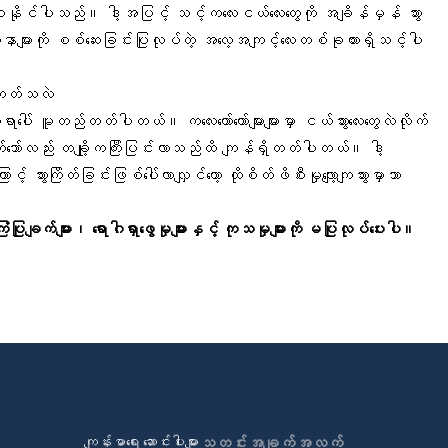
ာစေနိုင်ပါသည်။ ဒါ့အပြင့် သင့်ကလေးငယ်လေးတွေကို အချိန်မှန် သွား
ြဿနာများကို စစ်ဆေးခြင်းပြုလုပ်တဲ့ အလေ့အကျင့်လေးတစ်ခုထားရှိသင့်ပါ
့်တတ်သလဲ
အရာပေါ် မူတည်တတ်ပါတယ်။ ကလေးတော်တော်များများမှာ ငယ်သွားလေးတွေလဲလိုက်
တတ်သော်လည်း တချို့ကကြီးပြင်းလာသည်ထိ ကျန်ရှိတတ်ပါတယ်။ ဒါ့
ွားကြိတ်ခြင်းဖြစ်ပေါ်လာလျှင်တော့ ထိုစိတ်ဖိစီးမှုလျော့ကျသွားမှာသာ
ုချက်များ၊ ရောဂါရှာဖွေမှုများနှင့် ကုသမှုများကို မပြုလုပ်ပေးပါ။
ကျန်းမာရေး ဆောင်းပါးများ
သတင်းအချက်အလက်