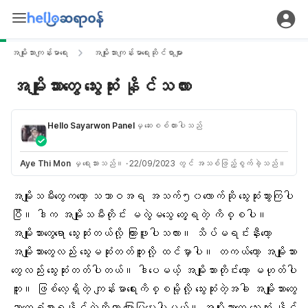
အမျိုးသားကျန်းမာရေး
အမျိုးသားကျန်းမာရေးဆိုင်ရာများ
အမျိုးသားတွေ သွေးဆုံး နိုင်သလား
Hello Sayarwon Panel
မှ ဆေးစစ်ထားပါသည်
Aye Thi Mon
မှ ရေးသားသည်။
·
22/09/2023 တွင် အသစ်ဖြည့်စွက်ခဲ့သည်။
အမျိုးသမီးတွေကတော့ သဘာဝအရ အသက်၅၀လောက်ဆို
သွေးဆုံး
သွားကြပါ
ပြီ။ ဒါက အမျိုးသမီးတိုင်း မလွဲမသွေ တွေ့ရတဲ့ ကိစ္စပါ။
အမျိုးသားတွေရော သွေးဆုံးတယ်လို့ ကြားဖူးပါသလား။ သိပ်မရင်းနှီးတော့
အမျိုးသားတွေလည်း သွေးမဆုံးတတ်ဘူးလို့ ထင်မှာပါ။ တကယ်တော့
အမျိုးသား
တွေလည်း သွေးဆုံးတတ်ပါတယ်။ ဒါပေမယ့် အမျိုးသားတိုင်းတော့ မဟုတ်ပါ
ဘူး။ ဖြစ်လေ့ရှိတဲ့ ကျန်းမာရေးကိစ္စမို့လို့ သွေးဆုံးတဲ့အခါ အမျိုးသားတွေ
ဘာတွေခံစားရနိုင်လဲဆိုတာ ပြောပြပေးပါမယ်။ အမျိုးသားတွေ သွေးဆုံး နိုင်