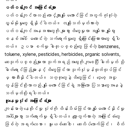
ပတ်ဝန်းကျင် အကြောင်းခံများ
ပတ်ဝန်းကျင်ဟာလည်း ယောင်္ကျားမျိုးမအောင်ခြင်းအတွက် ကုံလုံတဲ့
လွှမ်းမိုးမှုတွေ ရှိနိုင်ပါတယ်။ တချို့သတ်မှတ်ထားတဲ့
ပတ်ဝန်းကျင်အနေအထားတွေကို များစွာ ထိတွေ့မှုဟာ အမျိုးသား မျိုးပွား
စနစ်အပေါ် မကောင်းတဲ့ သက်ရောက်မှုတွေ ရှိကြောင်းပြောထားတာတွေ ရှိပါ
တယ်။ ဥပမာ စက်မှု ဓါတုပစ္စည်းတွေ ဖြစ်တဲ့ benzenes,
toluene, xylene, pesticides, herbicides, prganic solvents,
ဆေးသုက်ပစ္စည်းများဟာ သုက်အရည်အသွေးကို ကျစေပြီး ဓါတ်မှတ် သို့
ဓါတ်ရောင်ခြည်များနှင့် ထိတွေ့ခြင်းဟာ သုက်ပုံမှန်ထုတ်လုပ်ခြင်း
မှ တားဆီးနိုင်ပါတယ်။ သတ္တုတွေနဲ့ ထိတွေ့ခြင်း၊ ဝှေးစေ့ အပူ
လွန်ခြင်းတို့ဟာလည်း မျိုးမအောင်ခြင်းရဲ့ အခြားသော ပြသနာတွေအနေနဲ့
သတ်မှတ်လို့ရပါတယ်။
လူနေမှုပုံစံ အကြောင်းခံများ
ကျန်းမာတဲ့ နေထိုင်မှု ပုံစံကို ထိန်းသိမ်းခြင်းဟာ မျိုးမအောင်နိုင်မှု
အပေါ်များစွာ သက်ရောက်မှု ရှိပါတယ်။ လျှော့တွက်ထားတဲ့ အကြောင်းခံတွေ
ဖြစ်တဲ့ အရက်သေစာ၊ မူးယစ်ဆေးဝါး၊ ဆေးလိပ်သောက်ခြင်း၊ စိတ်