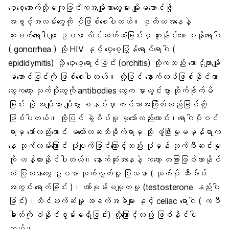
ဝှေးစေ့အောက်သို့မကျခြင်းကအမျိုးသားတွေမှာ မျိုးမအောင်ဖို့
အခွင့်အလမ်းတွေကို ပိုဖြစ်စေပါတယ်။ ဒုတိယအနေနဲ့
ကူးစက်ရောဂါများ ဥပမာ လိင်ဆက်ဆံခြင်းမှ ကူးနိုင်သော ဂနိုရောဂါ
( gonorrhea ) သို့ HIV နှင့် ဝှေးစေ့ပြွန်ရောင်ရောဂါ (
epididymitis) သို့ ဝှေးစေ့ရောင်ခြင်း (orchitis) တို့ကလည်း ယောင်္ကျားမျိုး
မအောင်ခြင်းကို ဖြစ်စေပါတယ်။ ထို့ပြင် နောက်ထပ်ဖြစ်နိုင်တာ
တွေကတော့ သုက်ပိုးတွေကို antibodies တွေက မှားယွင်းစွာ တိုက်ခိုက်မိ
ခြင်း သို့ အမျိုးသား မျိုးပွား စနစ်မှာ ကင်ဆာအကြိတ်တည်ခြင်းတို့
ဖြစ်ပါတယ်။ ထို့ပြင် ခွဲစိပ်မှု မှသော်လည်းကောင်း၊ရောဂါပိုးဝင်
ရာမှ သော်လည်းကောင်း မတော်တဆထိခိုက်ရာမှ သို့ ဖွံ့ဖြိုးမှုမမှန်ရာက
နေ သုက်လမ်းကြောင်း ပုံပျက်ခြင်းကြောင့်လည်း ပုံမှန် သုက်စီးဆင်းမှု
ကို ဟန့်တားနိုင်ပါတယ်။ နောက်ဆုံးအနေနဲ့ ကတော့ တခြားဖြစ်လာနိုင်
တဲံ ပြသနာတွေ ဥပမာ သုက်လွှတ်မှု ပြသနာ ( သုက်ပိုး ဆီးအိမ်
အတွင်း ရောက်ခြင်း )၊ ဟော်မုန်းမမျှတမှု (testosterone နည်းပါး
ခြင်း)၊လိင်ဆက်ဆံမှု အခက်အခဲများ နှင့် celiac ရောဂါ ( ကစီ
ဓါတ်ကို ခံနိုင်စွမ်းမရှိခြင်း) တို့ကြောင့်လည်း ဖြစ်နိင်ပါ
တယ်။