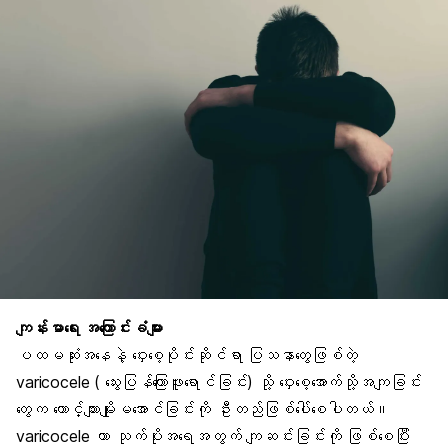
ကျန်းမာရေး အကြောင်းခံများ
ပထမဆုံးအနေနဲ့ ဝှေးစေ့ပိုင်းဆိုင်ရာ ပြသနာတွေဖြစ်တဲ့
varicocele ( သွေးပြန်ကြောဖူးရောင်ခြင်း) သို့ ဝှေးစေ့အောက်သို့အကျခြင်း
တွေက ယောင်္ကျားမျိုးမအောင်ခြင်းကို ဦးတည်ဖြစ်ပေါ်စေပါတယ်။
varicocele ဟာ သုက်ပိုးအရေအတွက် ကျဆင်းခြင်းကို ဖြစ်စေပြီး