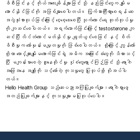
ဖိစီးခြင်းနှင့် ကိုယ်အလေးချိန်များခြင်း သို့ နည်းခြင်းတွေက မျိုးမ
အောင်နိုင်ခြင်းကို အဖြစ်များစေပါတယ်။ ကြွက်သားကြီးထွားစေရန် ဆေး
အလွဲသုံးစားလုပ်ခြင်းကြောင့် ဝှေးစေ့သေးစေပြီး သုက်ကောင်ရေ ထုတ်လုပ်မှု
ကို ကျဆင်းစေပါတယ်။ အရက်သောက်ခြင်းကြောင့် testosterone ကျ
ဆင်းပြီး လိင်တံထောင်မတ်နိုင်မှု ချွတ်ယွင်းစေခြင်း နှင့် စိတ်
ဖိစီးမှုက ဟော်မုန်းမမျှတမှုကို ဖြစ်စေပါတယ်။ ထို့ကြောင့် ကျွန်တော်
တို့ဟာ ယောင်္ကျားမျိုးမအောက်ခြင်းရဲ့ အဓိက အကြောင်းခံတွေကို သိထားသင့်
ပြီး မကျန်းမာစေတဲ့ လူနေထိုင်မှု ပုံစံတွေရှောင်ကြဉ်ခြင်း သို့ ရောဂါ
အခြေအနေ အချို့ကို သင့်တော်တဲ့ ကုသမှုတွေ ပြုလုပ်ဖို့ လိုအပ်ပါ
တယ်။
Hello Health Group သည်ဆေးပညာအကြံပြုချက်များ၊ရောဂါရှာဖွေ
အတည်ပြုချက်များနှင့် ကုသမှုများမပြုလုပ်ပေးပါ။