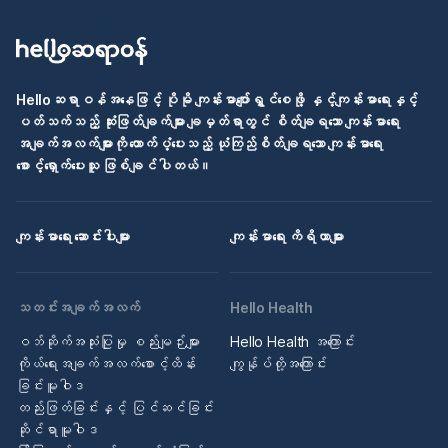
Helloဆရာဝန်အနေဖြင့် ပိုမို ကျန်းမာပျော်ရွှင်စေဖို့ နှင့်ကျန်းမာရေးနှင့်
ပတ်သက်သည့် ဆုံးဖြတ်ချက်များ ချမှတ်ရာတွင် စိတ်ချရသော ကျန်းမာရေး
အချက်အလက်များကို ထောက်ပံ့ပေးသည့် ယုံကြည်စိတ်ချရသော ကျန်းမာရေး
စောင့်ရှောက်ပေးသူ ဖြစ်ချင်ပါတယ်။
ကျန်းမာရေး ဆောင်းပါးများ
ကျန်းမာရေး ကိရိယာများ
သတင်းအချက်အလက်
Hello Health
ဝဘ်ဆိုက်အသုံးပြုမှု စည်းမျဉ်းများ
Hello Health အကြောင်း
ကိုယ်ရေးအချက်အလက်စောင့်ထိန်း
ကျွန်ုပ်တို့အကြောင်း
ခြင်းမူဝါဒ
တည်းဖြတ်ခြင်းနှင့် ပြင်ဆင်ခြင်း
ဆိုင်ရာမူဝါဒ