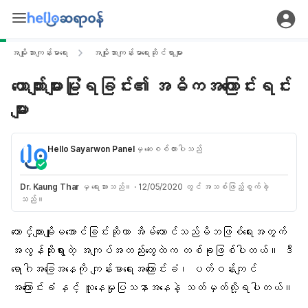
အမျိုးသားကျန်းမာရေး
အမျိုးသားကျန်းမာရေးဆိုင်ရာများ
ယောက်ျားများမြုံရခြင်း၏ အဓိကအကြောင်းရင်း
များ
Hello Sayarwon Panel
မှ ဆေးစစ်ထားပါသည်
Dr. Kaung Thar
မှ ရေးသားသည်။
·
12/05/2020 တွင် အသစ်ဖြည့်စွက်ခဲ့
သည်။
ယောင်္ကျားမျိုးမအောင်ခြင်းဆိုတာ အိမ်ထောင်သည်မိဘဖြစ်ရေးအတွက်
အလွန်ဆိုးရွားတဲ့ အကျပ်အတည်းတွေထဲက တစ်ခုဖြစ်ပါတယ်။ ဒီ
ရောဂါအခြေအနေကို ကျန်းမာရေးအကြောင်းခံ၊ ပတ်ဝန်းကျင်
အကြောင်းခံ နှင့် လူနေမှုပြသနာအနေနဲ့ သတ်မှတ်လို့ရပါတယ်။