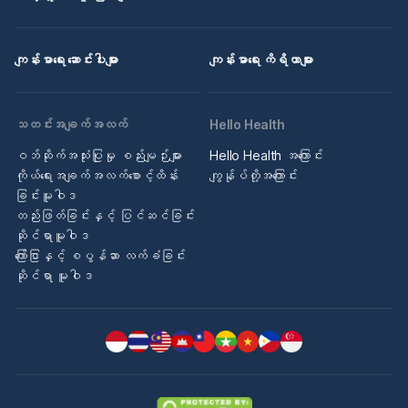
ကျန်းမာရေး ဆောင်းပါးများ
ကျန်းမာရေး ကိရိယာများ
သတင်းအချက်အလက်
Hello Health
ဝဘ်ဆိုက်အသုံးပြုမှု စည်းမျဉ်းများ
Hello Health အကြောင်း
ကိုယ်ရေးအချက်အလက်စောင့်ထိန်း
ကျွန်ုပ်တို့အကြောင်း
ခြင်းမူဝါဒ
တည်းဖြတ်ခြင်းနှင့် ပြင်ဆင်ခြင်း
ဆိုင်ရာမူဝါဒ
ကြော်ငြာနှင့် စပွန်ဆာ လက်ခံခြင်း
ဆိုင်ရာ မူဝါဒ