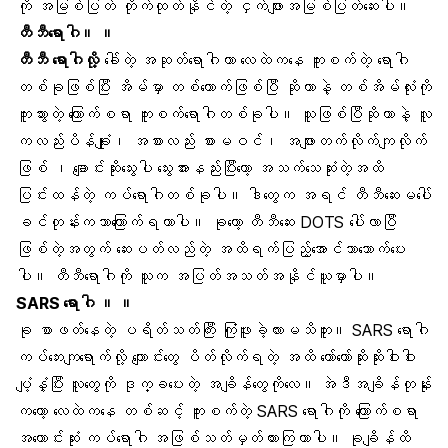
ကို အမြစ်ပြတ် တိုက်ထုတ်နိုင်တဲ့ ငှက်ဖျားအမြစ်ပြတ်ဆေးပါ။
တီဘီရောဂါ။ ။
တီဘီ
ရောဂါလို့
ခေါ်တဲ့ အဆုတ်ရောဂါဟာ လေထဲကနေ ကူးစက်တဲ့ ရောဂါ
တစ်ခုဖြစ်ပြီး အိမ်မှာ တစ်ယောက်ဖြစ်ပြီ ဆိုတာနဲ့ တစ်အိမ်လုံးကို
ကူးသွားတဲ့ ကြောက်စရာ ကူးစက်ရောဂါတစ်ခုပါ။ သူဖြစ်ပြီဆိုတာနဲ့ လူ
ကလည်းပိန်ချုံး၊ အစားလည်း စားမဝင်၊ အဖျားတက်လိုက်ကျလိုက်
ဖြစ် ၊
ချောင်းဆိုးသွေးပါ
သွေးအားနည်းပြီးတော့ အသက်သေဆုံးတဲ့အထိ
ပြင်းထန်တဲ့ ကပ်ရောဂါတစ်ခုပါ။ ဒါတွေက အရင် တီဘီဆေးမပေါ်
ခင်တုန်းကသာကြောက်ရတာပါ။ ခုတော့
တီဘီဆေး
DOTS ပေါ်လာပြီ
ဖြစ်တဲ့အတွက် ဆေးပတ်လည်တဲ့ အထိရက်ပြည့်အောင်သာသောက်ပေး
ပါ။ တီဘီရောဂါကို သူက အပြတ်အသတ်အနိုင်ယူမှာပါ။
SARS
ရောဂါ ။ ။
ခု စာဖတ်နေတဲ့ ပရိတ်သတ်ကြီး ကြုံဖူးခဲ့လားမသိဘူး။ SARS ရောဂါ
ကပ်ဘေးကျရောက်လို့ ကျောင်းတွေ ပိတ်လိုက်ရတဲ့ အထိ တော်တော်ဆိုးဆိုးဝါးဝါး
ပျံ့နှံ့ပြီး လူတွေကို ဒုက္ခပေးတဲ့ အချိန်တွေကိုလေ။ အဲဒီအချိန်တုန်ုး
ကတော့ လေထဲကနေ တစ်ဆင့် ကူးစက်တဲ့ SARS ရောဂါကို ကြောက်စရာ
အကောင်းဆုံး ကပ်ရောဂါ အဖြစ်သတ်မှတ်ထားကြတာပါ။ ခုချိန်ထိ