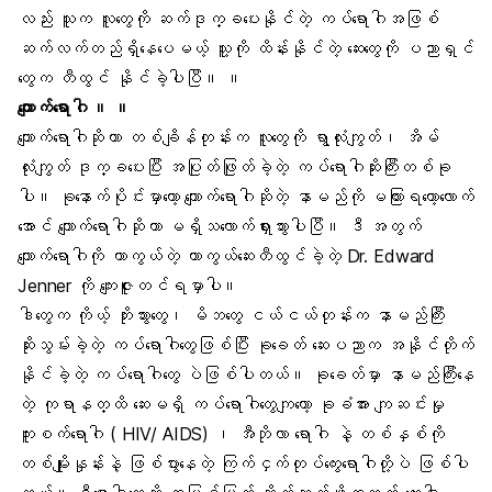
လည်း သူက လူတွေကို ဆက်ဒုက္ခပေးနိုင်တဲ့ ကပ်ရောဂါအဖြစ်
ဆက်လက်တည်ရှိနေပေမယ့် သူ့ကို ထိန်းနိုင်တဲ့ ဆေးတွေကို ပညာရှင်
တွေက တီထွင် နိုင်ခဲ့ပါပြီ။ ။
ကျောက်ရောဂါ ။ ။
ကျောက်ရောဂါ
ဆိုတာ တစ်ချိန်တုန်းက လူတွေကို ရွာလုံးကျွတ်၊ အိမ်
လုံးကျွတ် ဒုက္ခပေးပြီး အပြုတ်ဖြုတ်ခဲ့တဲ့ ကပ်ရောဂါဆိုးကြီးတစ်ခု
ပါ။ ခုနောက်ပိုင်းမှာတော့ ကျောက်ရောဂါဆိုတဲ့ နာမည်ကို မကြားရတော့လောက်
အောင် ကျောက်ရောဂါဆိုတာ မရှိသလောက်ရှားသွားပါပြီ။ ဒီ အတွက်
ကျောက်ရောဂါကို ကာကွယ်တဲ့ ကာကွယ်ဆေးတီထွင်ခဲ့တဲ့ Dr. Edward
Jenner ကို ကျေးဇူးတင်ရမှာပါ။
ဒါတွေက ကိုယ့် ဘိုးဘွားတွေ၊ မိဘတွေ ငယ်ငယ်တုန်းက နာမည်ကြီး
ဆိုးသွမ်းခဲ့တဲ့ ကပ်ရောဂါတွေဖြစ်ပြီး ခုခေတ် ဆေးပညာက အနိုင်တိုက်
နိုင်ခဲ့တဲ့ ကပ်ရောဂါတွေ ပဲဖြစ်ပါတယ်။ ခုခေတ်မှာ နာမည်ကြီးနေ
တဲ့ ကုရာနတ္ထိ ဆေးမရှိ ကပ်ရောဂါတွေကျတော့
ခုခံအား ကျဆင်းမှု
ကူးစက်ရောဂါ
( HIV/ AIDS) ၊
အီဘိုလာ
ရောဂါ နဲ့ တစ်နှစ်ကို
တစ်မျိုးနှုန်းနဲ့ ဖြစ်ပွားနေတဲ့ ကြက်ငှက်တုပ်ကွေးရောဂါတို့ပဲ ဖြစ်ပါ