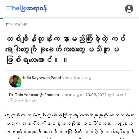
ကူးစက်ရောဂါများ
တစ်ချိန်တုန်းက နာမည်ကြီးခဲ့တဲ့ ကပ်
ရောဂါတွေကို ခုခေတ်ကလေးတွေ မသိဘူး မ
ဖြစ်ရလေအောင်။ ။
Hello Sayarwon Panel
မှ ဆေးစစ်ထားပါသည်
Dr. Thin Yadanar @ Frances
မှ ရေးသားသည်။
·
23/08/2022 တွင် အသစ်
ဖြည့်စွက်ခဲ့သည်။
ရှေးတုန်းက ကပ်ရောဂါလို့ ခေါ်ခဲ့ကြတဲ့ ရောဂါတော်တော်များများကို ခေတ်သစ်ဆေး
ပညာက အနိုင်တိုက်နိုင်ခဲ့တယ်ဆိုတာ သင်သိပါသလား။ ရှေးခေတ်
က လူတော်တော်များများကို အစုလိုက်အပြုံလိုက် သတ်ခဲ့တဲ့ ကပ်ရောဂါတွေကို