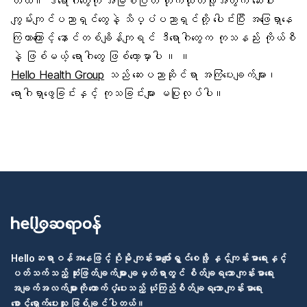
တယ်။ ဒီရောဂါတွေကို အမြစ်ပြတ် တိုက်ထုတ်ဖို့အတွက် ဆေးဝါး
ကျွမ်းကျင်ပညာရှင်တွေနဲ့ သိပ္ပံပညာရှင်တို့ ပေါင်းပြီး အဖြေရှာနေ
ကြတာကြောင့် နောင်တစ်ချိန်ကျရင် ဒီရောဂါတွေက ကုသနည်း ကိုယ်စီ
နဲ့ ဖြစ်မယ့် ရောဂါတွေ ဖြစ်တော့မှာပါ ။ ။
Hello Health Group
သည် ဆေးပညာဆိုင်ရာ အကြံပေးချက်များ၊
ရောဂါရှာဖွေခြင်းနှင့် ကုသခြင်းများ မပြုလုပ်ပါ။
Helloဆရာဝန်အနေဖြင့် ပိုမို ကျန်းမာပျော်ရွှင်စေဖို့ နှင့်ကျန်းမာရေးနှင့်
ပတ်သက်သည့် ဆုံးဖြတ်ချက်များ ချမှတ်ရာတွင် စိတ်ချရသော ကျန်းမာရေး
အချက်အလက်များကို ထောက်ပံ့ပေးသည့် ယုံကြည်စိတ်ချရသော ကျန်းမာရေး
စောင့်ရှောက်ပေးသူ ဖြစ်ချင်ပါတယ်။