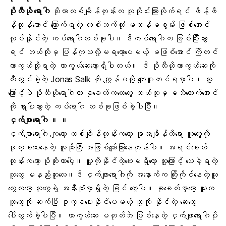
ပိုလီယို
ရောဂါ
ဆိုတာတစ်ချိန်တုန်းက လူတိုင်းကြားလိုက်ရင် ဖိန့်ဖိ
န့်တုန်အောင် ကြောက်ရတဲ့ တစ်သက်လုံး
မသန်မစွမ်
း ဖြစ်အောင်
လုပ်နိုင်တဲ့ ကပ်ရောဂါတစ်ခုပါ။ ဒီကပ်ရောဂါက ဖြစ်ပြီးသွား
ရင် ဘယ်လိုမှ ပြန်ကုသလို့မရတော့ပေမယ့် မဖြစ်အောင် ကြိုတင်
ကာကွယ်လို့ရတဲ့ ကာကွယ်ဆေးတော့ရှိပါတယ်။ ဒီ
ပိုလီယိုကာကွယ်ဆေး
ကို
တီထွင်ခဲ့တဲ့ Jonas Salk ကို ကျွန်မတို့ ကျေးဇူးတင်ရမှာပါ။ သူ့
ကြောင့်ပဲ ပိုလီယိုရောဂါဟာ ခုခေတ်ကလေးတွေ ဘယ်သူမှ မသိလောက်အောင်
ကို ရှားပါးသွားတဲ့ ကပ်ရောဂါ တစ်ခုဖြစ်ခဲ့ပါပြီ။
ငှက်ဖျ
ားရောဂါ ။ ။
ငှက်ဖျားရောဂါ
ကျတော့ တစ်ချိန်တုန်းကတော့ ခုအချိန်ထိရော လူတွေကို
ဒုက္ခပေးနေတဲ့ လူဆိုးကြီး အဖြစ်ကျော်ကြားနေတုန်းပါ။ အရင်ခေတ်
တုန်းကတော့ ပိုဆိုးတာပေါ့။ သူ့ကိုနိုင်တဲ့ဆေးမရှိတော့ သူ့ကြောင့် သေခဲ့ရတဲ့
လူတွေ မနည်းဘူးလေ။ဒီ ငှက်ဖျားရောဂါကို အနောက်က ကြိုးကိုင်နေတဲ့သူ
တွေကတော့ လူတွေရဲ့ အနီးဆုံးမှာရှိတဲ့
ခြင်
တွေပါ။ ခုခေတ်မှာတော့ သူက
လူတွေကို ဆက်ပြီး ဒုက္ခပေးနိုင်ပေမယ့် သူ့ကို နိုင်တဲ့ ဆေးတွေ
ပေါ်ထွက်ခဲ့ပါပြီ။ ကာကွယ်ဆေး မဟုတ်ဘဲ ဖြစ်နေတဲ့
ငှက်ဖျားရောဂါပို