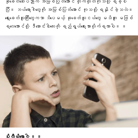
ခုခေတ်ဆေးပညာက အမြစ်ပြတ်အောင် တိုက်ထုတ်ကုသလို့ ရခဲ့ပါ
ပြီ။ ဘယ်ရောဂါတွေကို အမြစ်ပြတ်အောင် ကုသလို့ ရနိုင်ခဲ့သလဲ။
ရှေးခေတ်လူကြီးတွေကသာ သိပေမယ့် ခုခေတ်လူငယ်တွေ မသိဘူး မဖြစ်
ရလေအောင်လို့ ဒီဆောင်းပါးလေးကို ရည်ရွယ်ရေးသားလိုက်ရတာပါ။ ။
ပိုလီယိုရောဂါ ။ ။