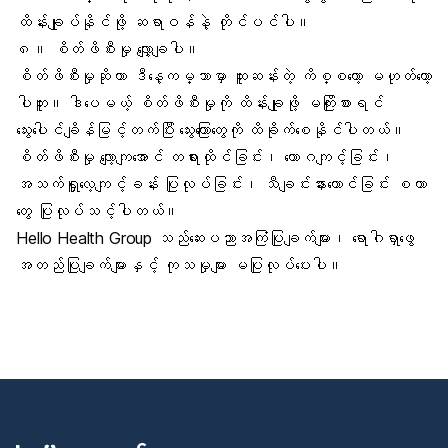
ထိန်းချုပ်နိုင်ဖို့ ဆရာဝန်နဲ့ တိုင်ပင်ပါ။
၈။
စိတ်ဖိစီးမှု လျှော့ချပါ။
စိတ်ဖိစီးမှုဆိုတာ ဒီနေ့ကမ္ဘာမှာ ထူးဆန်းတဲ့ ကိစ္စတော့ မဟုတ်တော့
ပါဘူး။ ဒါပေမယ့် စိတ်ဖိစီးမှုကို ထိန်းချုဖို့ မကြိုးစားရင်
သွေးပေါင်ချိန်မြင့်တက်ပြီး သွေးကြောတွေကို ထိခိုက်စေနိုင်ပါတယ်။
စိတ်ဖိစီးမှု လျော့ကျအောင် တရားထိုင်ခြင်း၊ ယောဂကျင့်ခြင်း၊
အသက်ရှူလေ့ကျင့်ခန်း ပြုလုပ်ခြင်း၊ သီချင်းနားထောင်ခြင်း စတာ
တွေ ပြုလုပ်သင့်ပါတယ်။
Hello Health Group သည်ဆေးပညာအကြံပြုချက်များ၊ ရောဂါရှာဖွေ
အတည်ပြုချက်များနှင့် ကုသမှုများ မပြုလုပ်ပေးပါ။