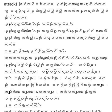
attack
) ဖြစ်လာနိုင်ပါတယ်။ နှလုံးကြွက်သားတွေဟာ သွေးကို လုံလောက်
စွာ မရခဲ့ရင် ပုပ်ဆွေးခြင်းဖြစ်ပြီး အသက်အန္တရာယ်ထိ ဖြစ်
နိုင်ပါတယ်။
နှလုံးသွေးလွှတ်ကြောရောဂါကို ဘယ်လိုကာကွယ်မလဲ
နှလုံးသွေးလွှတ်ကြောရောဂါကို ကာကွယ်ဖို့အတွက် နေထိုင်မှုပုံစံ စားသောက်
မှုပုံစံတွေ သတိပြု နေထိုင်ရပါမယ်။ အောက်ပါအချက်တွေ ဖြစ်ပါ
တယ်။
၁။
ကျန်းမာရေးနှင့်ညီညွတ်အောင် စားပါ
အစားအစာတချို့ဟာ နှလုံးသွေးကြောကျဉ်းခြင်းကို ဖြစ်စေသလို တချို့ကတော့
နှလုံးရောဂါဖြစ်နိုင်ခြေကို ကာကွယ်ပေးပါတယ်။ သစ်သီးများ၊
ဟင်းသီးဟင်းရွက်များ၊ မပြုမပြင်ရသေးတဲ့ အစေ့အဆန်များ၊
သားငါး ပရိုတိန်းများ၊ အခွံမာသီးများ၊ သံလွင်ဆီ စတာတွေဟာ နှလုံး
ကို အထောက်အကူ ပြုပါတယ်။ အဆင့်ဆင့်ပြုပြင်ထားတဲ့ အသားများ၊
အချိုကဲသော ဆားများသော အစားအစာများ၊ အဆီဓာတ်များသော နို့ထွက်
ပစ္စည်းများကို ရှောင်ပေးရပါမယ်။
၂။
လှုပ်ရှားတက်ကြွပါ