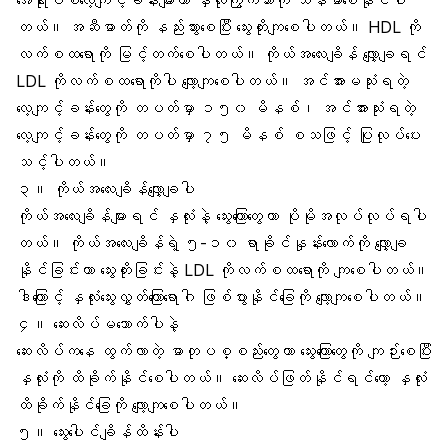
အေရိုးဗစ်လေ့ကျင့်ခန်းများဟာ နှလုံးကြွက်သားကို သန်မာစေနိုင်ပါ
တယ်။ အဆီဓာတ်ကို နည်းသွားစေပြီး သွေးတိုးကျစေပါတယ်။ HDL ကို
လက်စထရောကို မြင့်တက်စေပါတယ်။ ကိုယ်အလေးချိန် လျှော့ချရင်
LDL ကိုလက်စထရောကိုပါ လျော့ကျစေပါတယ်။ အင်အားမသုံးရတဲ့
လေ့ကျင့်ခန်းတွေကို တပတ်မှာ ၁၅၀ မိနစ်၊ အင်အားသုံးရတဲ့
လေ့ကျင့်ခန်းတွေကို တပတ်မှာ ၇၅ မိနစ် စသဖြင့် ပြုလုပ်ပေး
သင့်ပါတယ်။
၃။
ကိုယ်အလေးချိန်လျှော့ချပါ
ကိုယ်အလေးချိန်များရင် နှလုံးနဲ့ သွေးကြောတွေဟာ ပိုမိုအလုပ်လုပ်ရပါ
တယ်။ ကိုယ်အလေးချိန်ရဲ့ ၅-၁၀ ရာခိုင်နှုန်းလောက်ကို လျှော့ချ
နိုင်ခြင်းဟာ သွေးတိုးခြင်းနဲ့ LDL ကိုလက်စထရောကို ကျစေပါတယ်။
ဒါကြောင့် နှလုံးသွေးလွှတ်ကြောရောဂါ ဖြစ်ပွားနိုင်ခြေကို လျော့ကျစေပါတယ်။
၄။ ဆေးလိပ်မသောက်ပါနဲ့
ဆေးလိပ်ကနေ ထွက်လာတဲ့ ဓာတုပစ္စည်းတွေဟာ သွေးကြောတွေကို ကျဉ်းစေပြီး
နှလုံးကို ထိခိုက်နိုင်စေပါတယ်။ ဆေးလိပ်ဖြတ်နိုင်ရင်တော့ နှလုံး
ထိခိုက်နိုင်ခြေကို လျော့ကျစေပါတယ်။
၅။
သွေးပေါင်ချိန်ထိန်းပါ