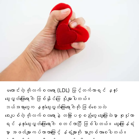
မကောင်းတဲ့
ကိုလက်စထရော
(LDL) မြင့်တက်လာရင် နှလုံး
သွေးလွှတ်ကြောရောဂါ ဖြစ်နိုင်ခြေ ပိုများပါတယ်။
ဘယ်အရာတွေက နှလုံးသွေးလွှတ်ကြောရောဂါကို ဖြစ်စေသလဲ
စေးပျစ်တဲ့ ကိုလက်စထရောနဲ့ တခြားပစ္စည်းတွေ သွေးကြောထဲမှာ စုပုံလာ
ရင် နှလုံးသွေးလွှတ်ကြောရောဂါ စတင်လာပြီ ဖြစ်ပါတယ်။ သွေးကြောနံရံ
မှာ အဖတ်များကပ်လာတာကြောင့် နံရံများကို မာကျစ်လာစေပါတယ်။