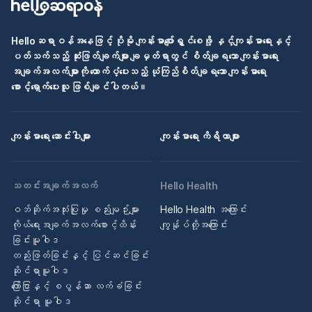
Helloဆရာဝန်အနေဖြင့် ပိုမို ကျန်းမာပျော်ရွှင်စေဖို့ နှင့်ကျန်းမာရေးနှင့်
ပတ်သက်သည့် ဆုံးဖြတ်ချက်များ ချမှတ်ရာတွင် စိတ်ချရသော ကျန်းမာရေး
အချက်အလက်များကို ထောက်ပံ့ပေးသည့် ယုံကြည်စိတ်ချရသော ကျန်းမာရေး
စောင့်ရှောက်ပေးသူ ဖြစ်ချင်ပါတယ်။
ကျန်းမာရေး ဆောင်းပါးများ
ကျန်းမာရေး ကိရိယာများ
သတင်းအချက်အလက်
Hello Health
ဝဘ်ဆိုက်အသုံးပြုမှု စည်းမျဉ်းများ
Hello Health အကြောင်း
ကိုယ်ရေးအချက်အလက်စောင့်ထိန်း
ကျွန်ုပ်တို့အကြောင်း
ခြင်းမူဝါဒ
တည်းဖြတ်ခြင်းနှင့် ပြင်ဆင်ခြင်း
ဆိုင်ရာမူဝါဒ
ကြော်ငြာနှင့် စပွန်ဆာ လက်ခံခြင်း
ဆိုင်ရာ မူဝါဒ