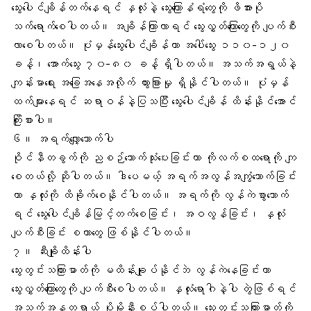
သွေးပေါင်ချိန်တက်နေရင် နှလုံးနဲ့ သွေးကြောနံရံတွေကို ဖိအားပို
သက်ရောက်စေပါတယ်။ အချိန်ကြာလာရင် သွေးလွှတ်ကြောတွေကို ပျက်စီး
လာစေပါတယ်။ ပုံမှန်သွေးပေါင်ချိန်ဟာ အပေါ်သွေး ၁၁၀-၁၂၀
ခန့်၊ အောက်သွေး ၇၀-၈၀ ခန့် ရှိပါတယ်။ အသက်အရွယ်နဲ့
ကျန်းမာရေး အခြေအနေအလိုက် ကွားခြားမှု ရှိနိုင်ပါတယ်။ ပုံမှန်
ထက်များနေရင် ဆရာဝန်နဲ့ပြသပြီး သွေးပေါင်ချိန် ထိန်းနိုင်အောင်
ကြိုးစားပါ။
၆။
အရက်လျှော့သောက်ပါ
ဝိုင်နီတခွက်ကို ညစဉ်သောက်သုံးပေးခြင်းဟာ ကိုလက်စထရောကို ကျ
စေတယ်လို့ ဆိုပါတယ်။ ဒါပေမယ့် အရက်အလွန်အကျွံသောက်ခြင်း
ဟာ နှလုံးကို ထိခိုက်စေနိုင်ပါတယ်။ အရက်ကို လွန်ကဲစွာသောက်
ရင် သွေးပေါင်ချိန်မြင့်တက်စေခြင်း၊ အဝလွန်ခြင်း၊ နှလုံး
ပျက်စီးခြင်း စတာတွေ ဖြစ်နိုင်ပါတယ်။
၇။
ဆီးချိုထိန်းပါ
သွေးတွင်းသကြားဓာတ်ကို မထိန်းချုပ်နိုင်ဘဲ လွန်ကဲနေခြင်းဟာ
သွေးလွှတ်ကြောတွေကို ပျက်စီးစေပါတယ်။ နှလုံးရောဂါနဲ့ပါ တွဲဖြစ်ရင်
အသက်အန္တရာယ် ပိုမိုနီးစပ်ပါတယ်။ သွေးတွင်းသကြားဓာတ်ကို