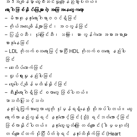
အဲဒီအချိန်မှာ သွေးစီးဆင်းမှုလျော့နည်းသွားပါတယ်။
ရောဂါဖြစ်နိုင်ခြေများတဲ့ အခြေအနေတွေကတော့
– မိသားစုနှလုံးရောဂါရာဇဝင်ရှိခြင်း
– ကိုယ်အလေးချိန်များခြင်း၊ အဝလွန်ခြင်း
– ပြည့်ဝဆီ၊ ပုံပြောင်းဆီ၊ သကြား၊ ဆား လွန်ကဲသော အစားအစာများ
စားသုံးနေခြင်း
– LDL ကိုလက်စထရောမြင့်မားပြီး HDL ကိုလက်စထရော နည်းပါး
ခြင်း
– ဆေးလိပ်သောက်ခြင်း
– လှုပ်ရှားမှုနည်းပါးခြင်း
– သွေးပေါင်ချိန်မထိန်းနိုင်ခြင်း
– ဆီးချိုရောဂါရှိခြင်း စတာတွေ ဖြစ်ပါတယ်။
ဘာသတိပြုသင့်သလဲ
နှလုံးရဲ့ကြွက်သားတွေဟာ သွေးကို ပုံမှန်ရရှိနေဖို့ လိုအပ်ပါတယ်။ သွေး
ရောက်တာနည်းလွန်းရင် နှလုံးအောင့်ခြင်း (သို့) ရင်ဘတ်အောင့်ခြင်း
ဖြစ်လာနိုင်ပါတယ်။ နှလုံးသွေးလွှတ်ကြော တစ်ချောင်း (ဒါမှမဟုတ်)
တစ်ချောင်းထက် ပိုပြီးပိတ်ခဲ့ရင် နှလုံးထိခိုက်ခြင်း (
Heart