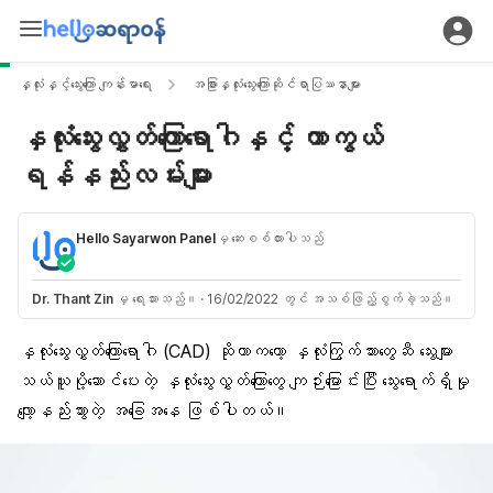
နှလုံးနှင့်သွေးကြော ကျန်းမာရေး
အခြားနှလုံးသွေးကြောဆိုင်ရာပြဿနာများ
နှလုံးသွေးလွှတ်ကြောရောဂါနှင့် ကာကွယ်
ရန်နည်းလမ်းများ
Hello Sayarwon Panel
မှ ဆေးစစ်ထားပါသည်
Dr. Thant Zin
မှ ရေးသားသည်။
·
16/02/2022 တွင် အသစ်ဖြည့်စွက်ခဲ့သည်။
နှလုံးသွေးလွှတ်ကြောရောဂါ
(CAD) ဆိုတာကတော့ နှလုံးကြွက်သားတွေဆီ သွေးများ
သယ်ယူပို့ဆောင်ပေးတဲ့ နှလုံးသွေးလွှတ်ကြောတွေ ကျဉ်းမြောင်းပြီး သွေးရောက်ရှိမှု
လျော့နည်းသွားတဲ့ အခြေအနေ ဖြစ်ပါတယ်။