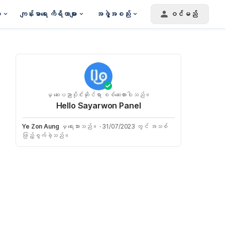
း
ကျန်းမာရေး ကိရိယာများ
အဖွဲ့အစည်း
ဝင်မည်
မှ ဆေးပညာပိုင်းဆိုင်ရာ စစ်ဆေးထားပါသည်။
Hello Sayarwon Panel
Ye Zon Aung
မှ ရေးသားသည်။
·
31/07/2023 တွင် အသစ်
ဖြည့်စွက်ခဲ့သည်။