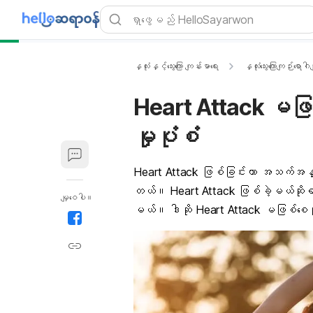
နှလုံးနှင့်သွေးကြော ကျန်းမာရေး
နှလုံးသွေးကြောကျဉ်းရောဂါမျ
Heart Attack မဖြစ်စ
မှုပုံစံ
Heart Attack ဖြစ်ခြင်းဟာ အသက်အန္တရာ
တယ်။ Heart Attack ဖြစ်ခဲ့မယ်ဆိုရင်
မျှဝေပါ။
မယ်။ ဒါဆို Heart Attack မဖြစ်စေဖ