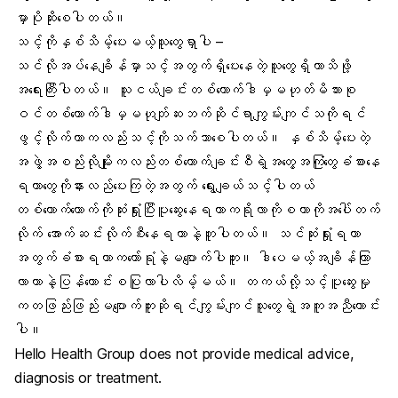
မှာပိုဆိုးစေပါတယ်။
သင့်ကိုနှစ်သိမ့်ပေးမယ့်သူတွေရှာပါ –
သင်လိုအပ်နေချိန်မှာသင့်အတွက်ရှိပေးနေတဲ့သူတွေရှိတာသိဖို့
အရေးကြီးပါတယ်။ သူငယ်ချင်းတစ်ယောက်ဒါမှမဟုတ်မိသားစု
ဝင်တစ်ယောက်ဒါမှမဟုတ်ျဆးဘက်ဆိုင်ရာကျွမ်းကျင်သကိုရင်
ဖွင့်လိုက်တာကလည်းသင့်ကိုသက်သာစေပါတယ်။ နှစ်သိမ့်ပေးတဲ့
အဖွဲ့အစည်းလိုမျိုးကလည်းတစ်ယောက်ချင်းစီရဲ့အတွေ့အကြုံတွေခံစားနေ
ရတာတွေကိုနားလည်ပေးကြတဲ့အတွက် ရွေးချယ်သင့်ပါတယ်
တစ်ယောက်ယောက်ကိုဆုံးရှုံးပြီးပူဆွေးနေရတာကရိုလာကိုစတာကိုအပေါ်တက်
လိုက် အောက်ဆင်းလိုက်စီးနေရတာနဲ့တူပါတယ်။ သင်ဆုံးရှုံးရတာ
အတွက်ခံစားရတာကတော်ရုံနဲ့မပျောက်ပါဘူး။ ဒါပေမယ့်အချိန်ကြာ
လာတာနဲ့ပြန်ကောင်းစပြုလာပါလိမ့်မယ်။ တကယ်လို့သင့်ပူဆွေးမှု
ကတဖြည်းဖြည်းမပျောက်ဘူးဆိုရင်ကျွမ်းကျင်သူတွေရဲ့အကူအညီတောင်း
ပါ။
Hello Health Group does not provide medical advice,
diagnosis or treatment.