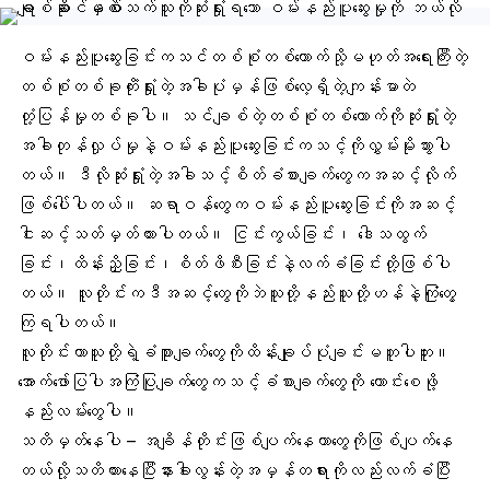
ဝမ်းနည်းပူဆွေးခြင်းကသင်တစ်စုံတစ်ယောက်သို့မဟုတ်အရေးကြီးတဲ့
တစ်စုံတစ်ခုကိုံးရှုံးတဲ့အခါပုံမှန်ဖြစ်လေ့ရှိတဲ့ကျန်းမာတဲ
တုံ့ပြန်မှုတစ်ခုပါ။ သင်ချစ်တဲ့တစ်စုံတစ်ယောက်ကိုဆုံးရှုံးတဲ့
အခါတုန်လှုပ်မှုနဲ့ဝမ်းနည်းပူဆွေးခြင်းကသင့်ကိုလွှမ်းမိုးသွားပါ
တယ်။ ဒီလိုဆုံးရှုံးတဲ့အခါသင့်စိတ်ခံစားချက်တွေကအဆင့်လိုက်
ဖြစ်ပေါ်ပါတယ်။ ဆရာဝန်တွေကဝမ်းနည်းပူဆွေးခြင်းကိုအဆင့်
ငါးဆင့်သတ်မှတ်ထားပါတယ်။ ငြင်းကွယ်ခြင်း၊ ဒေါသထွက်
ခြင်း၊ထိန်းညှိခြင်း၊စိတ်ဖိစီးခြင်းနဲ့လက်ခံခြင်းတို့ဖြစ်ပါ
တယ်။ လူတိုင်းကဒီအဆင့်တွေကိုဘဲသူတို့နည်းသူတို့ဟန်နဲ့ကြုံတွေ့
ကြရပါတယ်။
လူတိုင်းဟာသူတို့ရဲ့ခံစာူချက်တွေကိုထိန်းချုပ်ပုံချင်းမတူပါဘူး။
အောက်ဖော်ပြပါအကြံပြုချက်တွေကသင့်ခံစားချက်တွေကို ကောင်းစေဖို့
နည်းလမ်းတွေပါ။
သတိမှတ်နေပါ – အချိန်တိုင်းဖြစ်ပျက်နေတာတွေကိုဖြစ်ပျက်နေ
တယ်လို့သတိထားနေပြီးနားခါးလွန်းတဲ့အမှန်တရားကိုလည်းလက်ခံပြီး