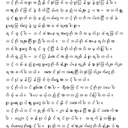
သင့်ကိုယ်အကူအညီနိုင်ဆုံးဖြစ်မယ့်တုံ့ပြန်မှုနဲ့တုံ့ပြန်ပါ။
တရားထိုင်းခြင်းနဲ့စိတ်ငြိမ်စေတဲ့နည်းလမ်းများဥပမာ – အသက်ရှူ
သွင်းရှူထုတ်စတဲ့နည်းလမ်းတွေကသင့်ကိုသတိကပ်စေပြီးဝမ်းနဲ
ပူဆွေးခြသ်းတွေနဲ့လွှမ်းမိုးတာမခံရတော့ပါဘူး။
ရင်ဖွင့်ပါ – သင်ခံစားနေရတာတွေကိုအသိအမှတ်ပုခံရခြင်းက
သင့်ကိုအများကြီးကူညီပါတယ်။ သင်ဘယ်လိုခံစားနေရလဲဆိုတာ
တစ်ပါးသူတွေဆီရင်ဖွင့်ပြီးမိမိကိုယ်ကိုအသိအမှတ်ပြုပါ။
စိတ်ရှည်ပါ – သင်ပြန်ကောင်းလာဖို့ကအချိန်ယူရပါတယ်။
သင့်ဝမ်းနည်းပူဆွေးမှုတွေကိုထိန်းချုပ်နေရချိန်မှာဆုံးဖြတ်ချက်ချ
ရတာခက်ပါတယ်။ အကောင်းဆုံးကအရေးကြီးတဲဆုံးဖြတ်ချက်တွေကို
သင်ပုံမှန်ပြန်ဖြစ်တဲ့ထိရွှေ့ထားသင့်ပါတယ်။
သင့်ကိုယ်သင် ပျော်အောင်ထားပါ – ရီမောခြင်းကသင့်ကိုကုသပေးပါ
လိမ့်မယ်။ ဒါပေမယ့်လည်းငိုတာကလည်အဆင်ပြေပါတယ်။
လူမှုရေးလှုပ်ရှားမှုတွေထဲပါဝင်နိုင်သလောက်ပါဝင်ပါ။
သင့်ကိုယ်သင်ဂရုစိုက်ပါ – ကျန်းမာစွာနေပြီးစားနိုင်သလောက်စား
ပါ၊ လေ့ကျင့်ခန်းလုပ်နိုင်ရင်လုပ်ပါ။ အရက်နဲ့တခြားမူး
ရစ်ဆေးတွေကိုရှောင်ပါ။ သူတို့ကသင့်ခံစားချက်တွေကိုထိန်းချုပ်ရာ