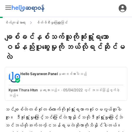
စိတ်ကျန်းမာရေး
စိတ်ဖိစီးမှုဖြေလျှော့ခြင်း
ချစ်ခင်နှစ်သက်သူကိုဆုံးရှုံးရသော
ဝမ်းနည်းပူဆွေးမှုကို ဘယ်လိုရင်ဆိုင်မ
လဲ
Hello Sayarwon Panel
မှ ဆေးစစ်ထားပါသည်
Kyaw Thura Htun
မှ ရေးသားသည်။
·
05/04/2022 တွင် အသစ်ဖြည့်စွက်ခဲ့
သည်။
သင်ချစ်တဲတစ်စုံတစ်ယောက်ကိုဆုံးရှုံးရတာကလုံးဝမလွယ်ကူပါ
ဘူး။ ဒီဆုံးရှုံးမှုကြောင့်သင်ပြောင်းလဲသွားနိုင်သလိုဒီဆုံးရှုံးမှုကြောင့်ဘဲ
သင်ဘယ်လိုဆက်လက်ှငသန်ရမလဲဆိုတာကိုသိနိုင်ပါတယ်။