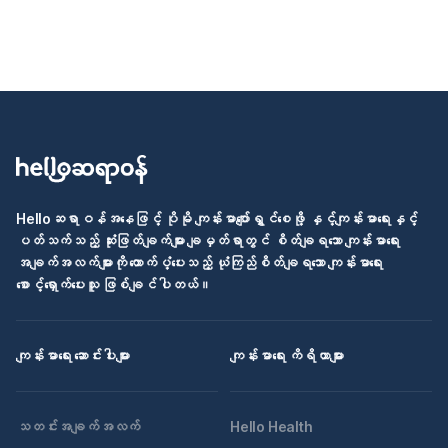
Helloဆရာဝန်အနေဖြင့် ပိုမို ကျန်းမာပျော်ရွှင်စေဖို့ နှင့်ကျန်းမာရေးနှင့်
ပတ်သက်သည့် ဆုံးဖြတ်ချက်များ ချမှတ်ရာတွင် စိတ်ချရသော ကျန်းမာရေး
အချက်အလက်များကို ထောက်ပံ့ပေးသည့် ယုံကြည်စိတ်ချရသော ကျန်းမာရေး
စောင့်ရှောက်ပေးသူ ဖြစ်ချင်ပါတယ်။
ကျန်းမာရေး ဆောင်းပါးများ
ကျန်းမာရေး ကိရိယာများ
သတင်းအချက်အလက်
Hello Health