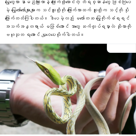
မြွေတွေဟာ နာမည်ကြားတာနဲ့ ကြောက်ဖို့ကောင်းတဲ့ တိရစ္ဆာန်တွေ ဖြစ်ကြပေ
မဲ့ မြွေတော်တော်များများက သင်သူတို့ကို ကြောက်တာထက် သူတို့က သင့်ကို ပို
ကြောက်တတ်ကြပါတယ်။ ဒါပေမဲ့လည်း မတော်တဆ မြွေကိုက်ခံရရင်
အသက်အန္တရာယ် မဖြစ်အောင် ဘာတွေ ဆက်လုပ်ရမှာလဲ ဆိုတာကို
ဗဟုသုတ ရအောင် မျှဝေပေးလိုက်ပါတယ်။