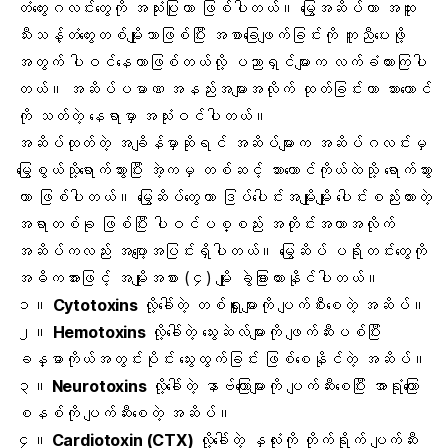
တံတွေးဂလင်းတွေကို အသုံးပြုတာ ဖြစ်ပါတယ်။ မြွေအဆိပ်ဟာ အထူး
သီးသန့်တံတွေးတစ်မျိုးသာဖြစ်ပြီး အစာခြေဖျက်ခြင်းကို ကူညီပေးဖို့
အတွက် ပါဝင်နေတာဖြစ်တယ်လို့ ပညာရှင်များက လက်ခံထားကြပါ
တယ်။ အဆိပ်ပမာဏ အနည်းအများအလိုက် ထုတ်ခြင်းဟာ သားကောင်
ကို သတ်တဲ့ နေရာမှာ အသုံးဝင်ပါတယ်။
အဆိပ်ထုတ်တဲ့ အချိန်မှာဆိုရင် အဆိပ်များက အဆိပ်ဂလင်းမှ
မြွေစွယ်သို့ရောက်သွားပြီး အဲ့ကမှ တစ်ဆင့် သားကောင်ကိုယ်ထဲသို့ ရောက်သွား
တာ ဖြစ်ပါတယ်။ မြွေဆိပ်တွေဟာ ဒြပ်ပေါင်းအမျိုးမျိုး ပေါင်းစည်းထားတဲ့
အရာတစ်ခု ဖြစ်ပြီး ပါဝင်ပစ္စည်း အတိုင်းအတာအလိုက်
အဆိပ်ကလည်း အပျော့အပြင်းရှိပါတယ်။ မြွေဆိပ် ပရိုတင်းတွေကို
အဓိကအားဖြင့် အမျိုးအစား (၄) မျိုး ခွဲခြားထားနိုင်ပါတယ်။
၁။
Cytotoxins
လို့ခေါ်တဲ့ တစ်ရှူးများကို ပျက်စီးစေတဲ့ အဆိပ်။
၂။
Hemotoxins
လို့ခေါ်တဲ့ သွေးဆဲလ်များကို ဖျက်ဆီးပစ်ပြီး
ခန္ဓာကိုယ်အတွင်းပိုင်း သွေးထွက်ခြင်း ဖြစ်စေနိုင်တဲ့ အဆိပ်။
၃။
Neurotoxins
လို့ခေါ်တဲ့ နာဗ်ကြောများကို ပျက်ဆီးစေပြီး အာရုံကြော
စနစ်ကို ပျက်ဆီးစေတဲ့ အဆိပ်။
၄။
Cardiotoxin (CTX)
လို့ခေါ်တဲ့ နှလုံးကို တိုက်ရိုက် ပျက်ဆီး