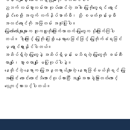
ညဘက် လမ်းသွားလမ်းလာ လုပ်ဆောင်တဲ့ အခါ မြွေကိုတွေ့ရင် ရှောင်
နိုင်စေဖို့ အတွက် လက်နှိပ်ဓာတ်မီး၊ သို့ စမတ်ဖုန်းမှမီး
အလင်းရောင်ကို အမြဲတမ်း အသုံးပြုပါ။
မြွေတော်တော်များများက လူကသူ့ကိုကြောက်တာထက် မြွေတွေက ပိုကြောက်ကြပါ
တယ်။ ဒါ့ကြောင့်
မြွေကို
ပြေးဖို့ နေရာပေးခြင်းဖြင့် မြွေကိုက်ခံရခြင်း
မှ ရှောင်ရှားနိုင်ပါတယ်။
အဆိပ်ရှိတဲ့ မြွေတွေနဲ့ အဆိပ်ရှိမှန်း မသိရတဲ့ မြွေတွေကို ဖမ်းဆီး
တာမျိုး၊ သွားစတာမျိုး မပြုလုပ်ပါနဲ့။
နေထိုင်တဲ့ နေရာက မြွေအန္တရာယ်များတဲ့ နေရာဖြစ်မယ်ဆိုရင်
မြွေ
အကြောင်
း ကောင်းကောင်းသိအောင်လုပ်ထားပြီး အမျိုးအစားခွဲခြားတတ်အောင့်
လေ့ကျင့်ထားသင့်ပါတယ်။