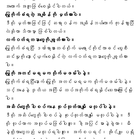
အထောက် အကူဖြစ်စေနိုင်ပါတယ်။
မြွေကိုက်ခံရတဲ့ အချိန် ကို မှတ်ထားပါ။
ဒီလို မှတ်ထားခြင်းဖြင့် ဆရာဝန်က အချိန်ဘယ်လောက် ကုန်သွားပြီ
လဲဆိုတာ သိလာမှာ ဖြစ်ပါတယ်။
လက်ဝတ်ရတနာတွေကို ချွတ်ထားပါ။
မြွေကိုက်ခံရပြီး ဒဏ်ရာနားတစ်ဝိုက် မရောင်ကိုင်းလာခင် သွေးစီး
ဆင်းမှုကို နှောင့်ယှက်စေနိုင်တဲ့ လက်ဝတ်ရတနာတွေကို ချွတ်ထား
ပါ။
မြွေကို အတင်းမရမက လိုက်မဖမ်းပါနဲ့။
မြွေကိုက်ခံရပြီးနောက် မြွေကို အတင်းမရမက လိုက်မဖမ်းပါနဲ့။
သင့်အနေနဲ့ ဒုတိယ အကြိမ် ထပ်အကိုက်ခံရနိုင်သေးတာကြောင့်မို့
ပါ။
အဆိပ်တွေကို ပါးစပ်ကနေ စုပ်ထုတ်တာမျိုး မလုပ်ပါနဲ့။
ဒီလို အဆိပ်တွေကို ပါးစပ်နဲ့ စုပ်ထုတ်တာမျိုး မလုပ်ပါနဲ့။ ဒီ
လို လုပ်တာက အလုပ်မဖြစ်ပါဘူး။ ဒါ့အပြင် ဓားနဲ့ခွဲတာ၊ မီး
နဲ့တို့တာတွေလည်း မလုပ်ရပါဘူး။ အက်စပရင်၊ အိုင်ဗျူ ပရို