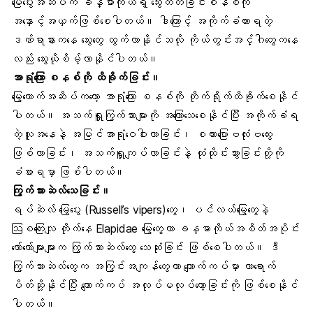
မြေပွေးအဆိပ်က ခန္ဓာကိုယ်ရဲ့ သွေးတိတ်ခြင်းစနစ်ကို
အနှောင့်အယှက်ဖြစ်စေပါတယ်။ ဒါကြောင့် အကိုက်ခံထားရတဲ့
ဒဏ်ရာနားကနေ သွေးတွေ ထွက်လာနိုင်သလို ကိုယ်တွင်းအင်္ဂါ‌‌တွေကနေ
လည်း သွေးယိုစိမ့်လာနိုင်ပါတယ်။
အာရုံကြော စနစ်ကို ထိခိုက်ခြင်း။
မြွေဟောက်အဆိပ်ကတော့
အာရုံကြော စနစ်
ကို တိုက်ရိုက်ထိခိုက်စေနိုင်
ပါတယ်။ အသက်ရှူကြွက်သားများကို အကြောသေစေနိုင်ပြီး အကိုက်ခံရ
တဲ့လူအနေနဲ့ အမြင်အာရုံဝေဝါးလာခြင်း၊ စကားပြောဗလုံးဗထွေး
ဖြစ်လာခြင်း၊
အသက်ရှူကျပ်လာခြင်
းနဲ့ ထုံထိုင်းသွားခြင်းတို့ကို
ခံစားရမှာ ဖြစ်ပါတယ်။
ကြွက်သားဆဲလ်သေခြင်း။
ရပ်ဆဲလ် မြွေပွေး (Russell’s vipers)တွေ၊ ပင်လယ်မြွေတွေနဲ့
ဩစတြေးလျ တိုက်နေ Elapidae မြွေတွေဟာ ခန္ဓာကိုယ်အစိတ်အပိုင်း
တော်တော်များများက ကြွက်သားဆဲလ်တွေ သေဆုံးခြင်း ဖြစ်စေပါတယ်။ ဒီ
ကြွက်သားဆဲလ်တွေက အကြွင်းအကျန်တွေဟာ ကျောက်ကပ်မှာ လာရောက်
ပိတ်ဆို့နိုင်ပြီး ကျောက်ကပ် အလုပ်မလုပ်တော့ခြင်းကို ဖြစ်စေနိုင်
ပါတယ်။