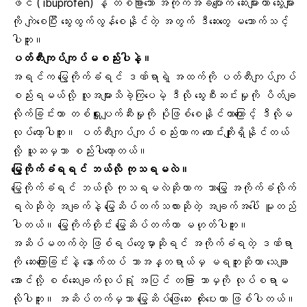
ဖင် ( ibuprofen) နဲ့ တစ်ခြားသော အကိုက်အခဲပျောက် ဆေးများဟာ သွေးများ
ကို ကျဲစေပြီး သွေးထွက်လွန်စေနိုင်တဲ့ အတွက် ဒီဆေးတွေ မသောက်သင့်
ပါဘူး။
ပတ်တီးကျပ်ကျပ်မစည်းပါနဲ့။
အရင်က
မြွေကိုက်ခံရင်
ဒဏ်ရာရဲ့ အထက်ကို ပတ်တီးကျပ်ကျပ်
စည်းရမယ်လို့ လူအများသိခဲ့ကြပေမဲ့ ဒီလို သွေးစီးဆင်းမှုကို ပိတ်ချ
လိုက်ခြင်းဟာ တစ်ရှူးပျက်ဆီးမှုကို ပိုဖြစ်စေနိုင်တာကြောင့် ဒီလိုမ
လုပ်တော့ပါဘူး။ ပတ်တီးကျပ်ကျပ်စည်းတာက ကောင်းကျိုးရှိနိုင်တယ်
လို့ ယူဆမှသာ စည်းပါတော့တယ်။
မြွေကိုက်ခံရရင် ဘယ်လို ကုသရမလဲ။
မြွေကိုက်ခံရင် ဘယ်လို ကုသရမလဲဆိုတာက ဘာမြွေ အကိုက်ခံလိုက်
ရလဲဆိုတဲ့ အချက်နဲ့ မြွေဆိပ်တက်သလားဆိုတဲ့ အချက်အပေါ် မူတည်
ပါတယ်။ မြွေကိုက်တိုင်း မြွေဆိပ်တက်တာ မဟုတ်ပါဘူး။
အဆိပ်မတက်တဲ့ ဖြစ်ရပ်တွေမှာဆိုရင် အကိုက်ခံရတဲ့ ဒဏ်ရာ
ကို ဆေးကြောခြင်းနဲ့ နောက်ထပ် ဘာအန္တရာယ်မှ မရဘူးဆိုတာ သေချာ
အောင်လို့ စစ်ဆေးချက်လုပ်ရုံ အပြင် တခြား ဘာမှကို လုပ်စရာမ
လိုပါဘူး။ အဆိပ်တက်မှသာ မြွေဆိပ်ဖြေဆေး ထိုးပေးတာ ဖြစ်ပါတယ်။