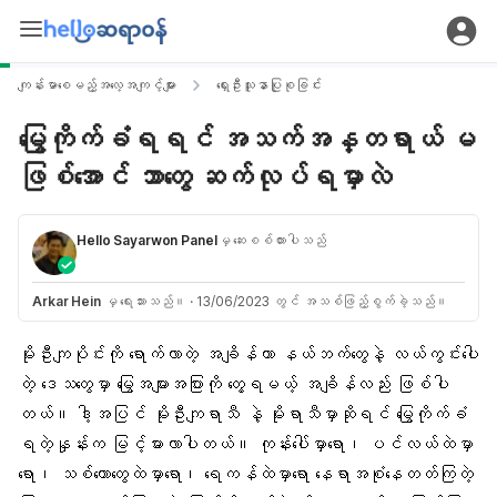
ကျန်းမာစေမည့်အလေ့အကျင့်များ
ရှေးဦးသူနာပြုစုခြင်း
မြွေကိုက်ခံရရင် အသက်အန္တရာယ် မ
ဖြစ်အောင် ဘာတွေ ဆက်လုပ်ရမှာလဲ
Hello Sayarwon Panel
မှ ဆေးစစ်ထားပါသည်
Arkar Hein
မှ ရေးသားသည်။
·
13/06/2023 တွင် အသစ်ဖြည့်စွက်ခဲ့သည်။
မိုးဦးကျပိုင်းကို ရောက်လာတဲ့ အချိန်ဟာ နယ်ဘက်တွေနဲ့ လယ်ကွင်းပေါ
တဲ့ ဒေသတွေမှာ မြွေအများအပြားကို တွေ့ရမယ့် အချိန်လည်း ဖြစ်ပါ
တယ်။ ဒါ့အပြင် မိုးဦးကျရာသီ နဲ့ မိုးရာသီမှာဆိုရင် မြွေကိုက်ခံ
ရတဲ့နှုန်းက မြင့်မားလာပါတယ်။ ကုန်းပေါ်မှာရော၊ ပင်လယ်ထဲမှာ
ရော၊ သစ်တောတွေထဲမှာရော၊ ရေကန်ထဲမှာရော နေရာအစုံနေတတ်ကြတဲ့