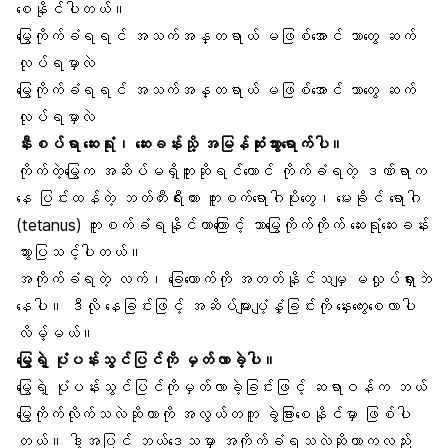
စေနိုင်ပါတယ်။
မြွေကိုက်ခံရရင် အသက်အန္တရာယ် မဖြစ်အောင် ဘာတွေ ဆက်
လုပ်ရမှာလဲ
မြွေကိုက်ခံရရင် အသက်အန္တရာယ် မဖြစ်အောင် ဘာတွေ ဆက်
လုပ်ရမှာလဲ
နီးစပ်ရာ ဆေးရုံး၊ ဆေးခန်းသို့ အမြန်ဆုံးသွားရောက်ပါ။
ကိုက်တဲ့မြွေက
အဆိပ်မရှိဘူး
ဆိုရင်တောင် ကိုက်ခံရတဲ့ ဒဏ်ရာက
နေ ပြင်းထန်တဲ့ ဘတ်တီးရီးယား ကူးစက်ရောဂါပိုးတွေ၊ မေးခိုင် ရောဂါ
(tetanus) ကူးစက်ခံရနိုင်တာကြောင့် ဘာမြွေကိုက်ကိုက် ဆေးရုံဆေးခန်း
သွားပြသင့်ပါတယ်။
အကိုက်ခံရတဲ့ လက်၊ ခြေထောက်ကို အတတ်နိုင်သမျှ မလှုပ်ရှားဘဲ
နေပါ။ ဒီလို နေခြင်းဖြင့် အဆိပ်များပျံ့နှံ့ခြင်းကို နှေးကွေးစေလာပါ
လိမ့်မယ်။
မြွေရဲ့ ပုံပန်းသွင်ပြင်ကို မှတ်လာခဲ့ပါ။
မြွေရဲ့ ပုံပန်းသွင်ပြင်ကိုမှတ်လာခဲ့ခြင်းဖြင့် ဆရာဝန်က ဘယ်
မြွေကိုက်လိုက်သလဲဆိုတာကို အလွယ်တကူ ခွဲခြားစေနိုင်မှာ ဖြစ်ပါ
တယ်။ ဒါ့အပြင် ဘယ်ဒေသမှာ အကိုက်ခံရသလဲဆိုတာကလည်း