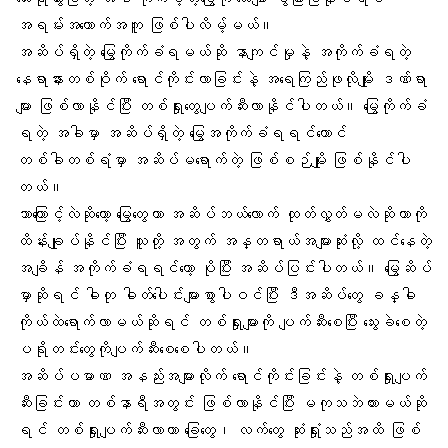
အရမ်းအထောက်အကူ ဖြစ်ပါလိမ့်မယ်။
အဆိပ်ရှိတဲ့ မြွေကိုက်ခံရမယ်ဆို နာကျင်မှုနဲ့ အကိုက်ခံရတဲ့
နေရာနားတစ်ဝိုက် ရောင်ကိုင်းလာခြင်းနဲ့ အရေကြည်ဖုလိုမျိုး ဒဏ်ရာ
များ ဖြစ်လာနိုင်ပြီး တစ်ရှုးတွေပျက်ဆီးလာနိုင်ပါတယ်။ မြွေကိုက်ခံ
ရတဲ့ အခါမှာ အဆိပ်ရှိတဲ့ မြွေအကိုက်ခံရရင်တောင်
တစ်ခါတစ်ရံမှာ အဆိပ်မရောက်တဲ့ ဖြစ်စဉ်မျိုး ဖြစ်နိုင်ပါ
တယ်။
ဘာကြောင့်လဲဆိုတော့ မြွေတွေဟာ အဆိပ်ဘယ်လောက် ထုတ်လွှတ်မလဲဆိုတာကို
ထိန်းချုပ်နိုင်ပြီး သူတို့ အတွက် အန္တရာယ်အများဆုံးလို့ ထင်နေတဲ့
အချိန် အကိုက်ခံရရင်တော့ ပိုပြီး အဆိပ်ပြင်းပါတယ်။
မြွေဆိပ်
မှာဆိုရင် ဓါတု ဓါတ်ပေါင်းများစွာပါဝင်ပြီး ဒီအဆိပ်တွေ ခန္ဓါ
ကိုယ်ထဲရောက်လာမယ်ဆိုရင် တစ်ရှုးများကို ပျက်ဆီးစေပြီး သွေးခဲစေတဲ့
ပရိုတင်းတွေကိုပျက်ဆီးစေစေပါတယ်။
အဆိပ်ပမာဏ အနည်းအများလိုက် ရောင်ကိုင်းခြင်းနဲ့ တစ်ရှုးပျက်
ဆီးခြင်းဟာ တစ်နာရီအတွင်း ဖြစ်လာနိုင်ပြီး မကုသဘဲထားမယ်ဆို
ရင် တစ်ရှုးပျက်ဆီးလာကာ ခြေတွေ၊ လက်တွေ ဆုံးရှုံးသည်အထိ ဖြစ်