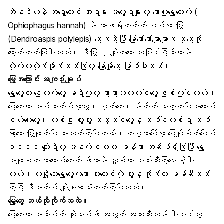
အိန္ဒိယနဲ့ အရှေ့တောင် အာရှမှာ အတွေ့ရများတဲ့ တောကြီးမြွေဟောက် (
Ophiophagus hannah) နဲ့ အာဖရိကတိုက် မမ်ဗာ မြွေ
(Dendroaspis polylepis) တွေကလွဲပြီး မြွေတော်တော်များများက လူတွေကို
ကြောက်တတ်ကြပါတယ်။ ဒီမြွေ ၂ မျိုးကတော့ လူမြင်ပြီဆိုတာနဲ့
လိုက်လံတိုက်ခိုက်တတ်ကြတဲ့ မြွေမျိုးတွေ ဖြစ်ပါတယ်။
မြွေအကြောင်း အကျဉ်းချုပ်
မြွေတွေဟာ ခြေလက်တွေ မရှိကြတဲ့ တွားသွားသတ္တဝါတွေ ဖြစ်ကြပါတယ်။
မြွေတွေဟာ အင်းဆက်ပိုးမွှားတွေ၊ ငှက်တွေ၊ နို့တိုက် သတ္တဝါအကောင်
ငယ်လေးတွေ၊ တစ်ခြား တွားသွား သတ္တဝါတွေနဲ့ တစ်ခါတစ်ရံ တစ်
ခြားသော မြွေများကိုပါ စားတတ်ကြပါတယ်။ ကမ္ဘာပေါ်မှာ မြွေမျိုးစိတ်ပေါင်း
၃၀၀၀ ကျော်ရှိတဲ့ အနက် ၄၀၀ ခန့်သာ အဆိပ်ရှိကြပြီး မြွေ
အများစုက သားကောင်တွေကို ဖိအားနဲ့ ညှစ်ကာ ဖမ်းဆီးကြလေ့ ရှိပါ
တယ်။ တချို့သောမြွေတွေကတော့ သားကောင်ကို သွားနဲ့ ကိုက်ကာ ဖမ်းဆီးတတ်
ကြပြီး ဒီအတိုင်း မျိုချစားသုံးတတ်ကြပါတယ်။
မြွေတွေ ဘယ်လိုကိုက်သလဲ။
မြွေတွေဟာ အဆိပ်ကို ထိုးသွင်းဖို့ အတွက် အထူးသီးသန့် ပါဝင်တဲ့