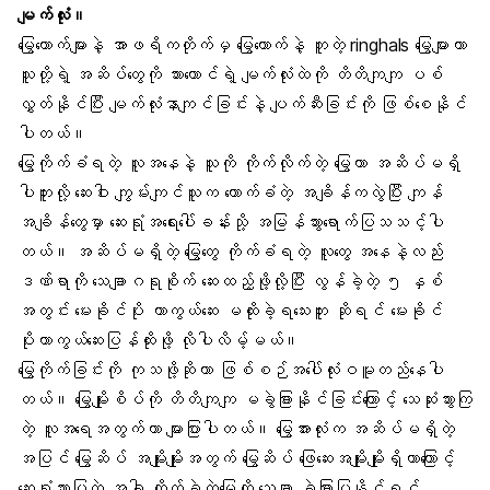
မျက်လုံး။
မြွေဟောက်များနဲ့ အာဖရိကတိုက်မှ မြွေဟောက်နဲ့ တူတဲ့ ringhals မြွေများဟာ
သူတို့ရဲ့ အဆိပ်တွေကို သားကောင်ရဲ့ မျက်လုံးထဲကို တိတိကျကျ ပစ်
လွှတ်နိုင်ပြီး မျက်လုံးနာကျင်ခြင်းနဲ့ ပျက်ဆီးခြင်းကို ဖြစ်စေနိုင်
ပါတယ်။
မြွေကိုက်ခံရတဲ့ လူအနေနဲ့ သူကို ကိုက်လိုက်တဲ့ မြွေဟာ အဆိပ်မရှိ
ပါဘူးလို့ ဆေးဝါး ကျွမ်းကျင်သူက ထောက်ခံတဲ့ အချိန်ကလွဲပြီး ကျန်
အချိန်တွေမှာ ဆေးရုံအရေးပေါ်ခန်းသို့ အမြန်သွားရောက်ပြသသင့်ပါ
တယ်။ အဆိပ်မရှိတဲ့ မြွေတွေ ကိုက်ခံရတဲ့ လူတွေ အနေနဲ့လည်း
ဒဏ်ရာကို သေချာဂရုစိုက် ဆေးထည့်ဖို့လို့ပြီး လွန်ခဲ့တဲ့ ၅ နှစ်
အတွင်း မေးခိုင်ပိုး ကာကွယ်ဆေး မထိုးခဲ့ရသေးဘူး ဆိုရင် မေးခိုင်
ပိုးကာကွယ်ဆေးပြန်ထိုးဖို့ လိုပါလိမ့်မယ်။
မြွေကိုက်ခြင်းကို ကုသဖို့ဆိုတာ ဖြစ်စဉ်အပေါ်လုံးဝမူတည်နေပါ
တယ်။ မြွေမျိုးစိပ်ကို တိတိကျကျ မခွဲခြားနိုင်ခြင်းကြောင့် သေဆုံးသွားကြ
တဲ့ လူအရေအတွက်ဟာ များပြားပါတယ်။ မြွေအားလုံးက အဆိပ်မရှိတဲ့
အပြင် မြွေဆိပ် အမျိုးမျိုးအတွက် မြွေဆိပ် ဖြေဆေးအမျိုးမျိုးရှိတာကြောင့်
ဆေးရုံသွားပြတဲ့ အခါ ကိုက်ခဲ့တဲ့မြွေကို သေချာ ခွဲခြားပြနိုင်ရင်