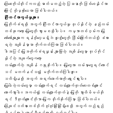
‌ဖြေဆေးကိုယ်တိုင်ကလည်း ဓာတ်မတည့်တဲ့ ပြဿနာကို ဖြစ်စေနိုင်တာ
ကြောင့် လိုမှထိုးပေးတာ ဖြစ်ပါတယ်။
ကြိုတင်ကာကွယ်မှုများ။
မြွေကိုက်ခံရဖို့ အတွက် ကြိုတင်ကာကွယ်မှု လုပ်နိုင်တဲ့ နည်းလမ်း
တစ်ခုကတော့ မြွေတွေကို သွားမစဖို့ပါပဲ။ ကမ္ဘာတစ်ဝှမ်းက မြွေ
တော်တော်များများက ရန်လိုလေ့မရှိဘဲ သူတို့တွေကို ခြိမ်းခြောက်တယ်လို့ ခံစား
ရတဲ့ အချိန်မှာသာ ကိုက်တတ်ကြတာ ဖြစ်ပါတယ်။
ဒါအပြင် မြွေအကိုက်ခံရနှုန်း များပြားတဲ့ အချိန်တွေမှာ လုပ်ကိုင်
နိုင်တဲ့ အချက်တွေကတော့
လမ်းလျှောက်တဲ့ အချိန် ဂရုစိုက်ပါ။ မြွေတွေဟာ လမ်းမှာတွေ့ရင်တောင်
သင် မတက်နင်းသ၍ မကိုက်တတ်ကြပါဘူး။
သတိရှိနေဖို့ အတွက် အရက်သောက်တာကို ရှောင်ရှားပါ။
မြွေပေါတဲ့လမ်းတွေမှာ လမ်းလျှောက်ရင် လမ်းလျှောက်တုတ်လေးတစ်ချောင်း
ဆောက်သွားပါ။အကယ်၍ လမ်းလျှောက်တုတ်နဲ့ မြွေကို သွားထိမိမယ်ဆို
ရင် ဒီတုတ်ချောင်းကိုသာ မြွေက တိုက်ခိုက်ကြမှာ ဖြစ်ပါတယ်။
ခြေချင်းဝတ်နားတစ်ဝိုက် လုံလုံခြုံခြုံရှိစေဖို့ အတွက် လည်ရှည်
ဖိနပ်များနဲ့ ဘောင်းဘီရှည်များကို ဝတ်ဆင်ပါ။