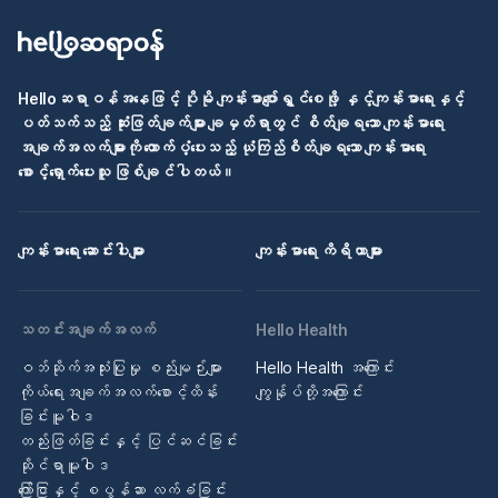
Helloဆရာဝန်အနေဖြင့် ပိုမို ကျန်းမာပျော်ရွှင်စေဖို့ နှင့်ကျန်းမာရေးနှင့်
ပတ်သက်သည့် ဆုံးဖြတ်ချက်များ ချမှတ်ရာတွင် စိတ်ချရသော ကျန်းမာရေး
အချက်အလက်များကို ထောက်ပံ့ပေးသည့် ယုံကြည်စိတ်ချရသော ကျန်းမာရေး
စောင့်ရှောက်ပေးသူ ဖြစ်ချင်ပါတယ်။
ကျန်းမာရေး ဆောင်းပါးများ
ကျန်းမာရေး ကိရိယာများ
သတင်းအချက်အလက်
Hello Health
ဝဘ်ဆိုက်အသုံးပြုမှု စည်းမျဉ်းများ
Hello Health အကြောင်း
ကိုယ်ရေးအချက်အလက်စောင့်ထိန်း
ကျွန်ုပ်တို့အကြောင်း
ခြင်းမူဝါဒ
တည်းဖြတ်ခြင်းနှင့် ပြင်ဆင်ခြင်း
ဆိုင်ရာမူဝါဒ
ကြော်ငြာနှင့် စပွန်ဆာ လက်ခံခြင်း