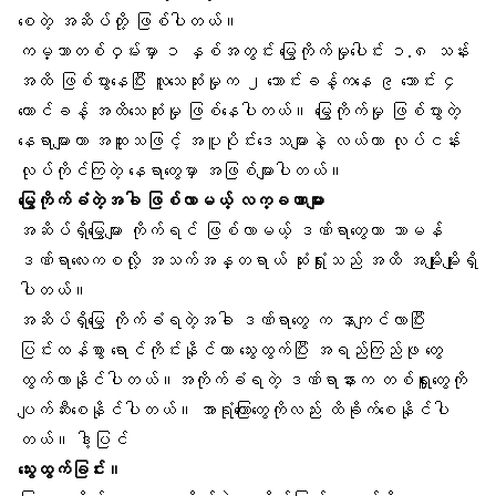
စေတဲ့ အဆိပ်တို့ ဖြစ်ပါတယ်။
ကမ္ဘာတစ်ဝှမ်းမှာ ၁ နှစ်အတွင်း မြွေကိုက်မှုပေါင်း ၁.၈ သန်း
အထိ ဖြစ်ပွားနေပြီး လူသေဆုံးမှုက ၂ သောင်းခန့်ကနေ ၉ သောင်း ၄
ထောင်ခန့် အထိသေဆုံးမှု ဖြစ်နေပါတယ်။ မြွေကိုက်မှု ဖြစ်ပွားတဲ့
နေရာများဟာ အထူးသဖြင့် အပူပိုင်းဒေသများနဲ့ လယ်ယာ လုပ်ငန်း
လုပ်ကိုင်ကြတဲ့ နေရာတွေမှာ အဖြစ်များပါတယ်။
မြွေကိုက်ခံတဲ့အခါ ဖြစ်လာမယ့် လက္ခဏာများ
အဆိပ်ရှိမြွေများ
ကိုက်ရင် ဖြစ်လာမယ့် ဒဏ်ရာတွေဟာ သာမန်
ဒဏ်ရာလေးကစလို့ အသက်အန္တရာယ် ဆုံးရှုံးသည် အထိ အမျိုးမျိုးရှိ
ပါတယ်။
အဆိပ်ရှိမြွေ ကိုက်ခံရတဲ့အခါ ဒဏ်ရာတွေ က နာကျင်လာပြီး
ပြင်းထန်စွာ ရောင်ကိုင်းနိုင်ကာ သွေးထွက်ပြီး အရည်ကြည်ဖု တွေ
ထွက်လာနိုင်ပါတယ်။အကိုက်ခံရတဲ့ ဒဏ်ရာနားက တစ်ရှူးတွေကို
ပျက်ဆီးစေနိုင်ပါတယ်။ အာရုံကြောတွေကိုလည်း ထိခိုက်စေနိုင်ပါ
တယ်။ ဒါ့ပြင်
သွေးထွက်ခြင်း။