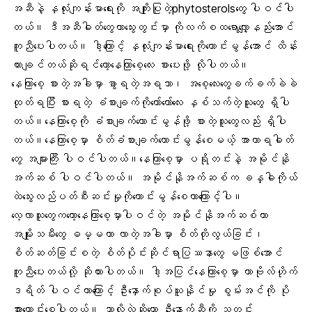
အဆီနဲ့ နှလုံးကျန်းမာရေးကို အကျိုးပြုတဲ့phytosterolsတွေ ပါဝင်ပါ
တယ်။ ဒီအဆီဓါတ်တွေဟာသွေးတွင်းမှာ ကိုလက်စထရောလျှော့နည်းအောင်
ကူညီပေးပါတယ်။ ဒါ့ကြောင့် နှလုံးကျန်းမာရေးကိုကောင်းမွန်အောင် ထိန်း
ထားချင်တယ်ဆိုရင်တော့နေကြာစေ့လေး စားပေးဖို့ လိုပါတယ်။
နေကြာစေ့ စားတဲ့အခါမှာ ခွာရတဲ့အရသာ၊ အစေ့လေးတွေခက်ခက်ခဲခဲ
ထုတ်ရပြီး စားရတဲ့ ခံစားချက်ကိုတော်တော်လေး နှစ်သက်တဲ့သူတွေ ရှိပါ
တယ်။နေကြာစေ့ကို ခံစားချက်ကောင်းမွန်ဖို့ စားတဲ့သူတွေလည်း ရှိပါ
တယ်။နေကြာစေ့မှာ စိတ်ခံစားချက်ကောင်းမွန်စေမယ့် အာဟာရဓါတ်
တွေ အများကြီး ပါဝင်ပါတယ်။နေကြာစေ့မှာ ပရိုတင်းနဲ့ အမိုင်နို
အက်ဆစ် ပါဝင်ပါတယ်။ အမိုင်နိုအက်ဆစ်က ခန္ဓါကိုယ်
ထဲသွေးလည်ပတ်စီးဆင်းမှုကိုကောင်းမွန်စေတာကြောင့်ပါ။
လေ့လာသူတွေကတော့နေကြာစေ့မှာပါဝင်တဲ့ အမိုင်နိုအက်ဆစ်ဟာ
အမျိုးသမီးတွေ ဓမ္မတာ လာတဲ့အခါမှာ စိတ်တိုလွယ်ခြင်း၊
စိတ်ဆတ်ခြင်းစတဲ့ စိတ်ပိုင်းဆိုင်ရာပြဿနာတွေ မဖြစ်အောင်
ကူညီပေးတယ်လို့ ဆိုထားပါတယ်။ ဒါ့အပြင်နေကြာစေ့မှာ ကာဗိုလ်ဟိုက်
ဒရိတ် ပါဝင်တာကြောင့် ဦးနှောက်စုပ်ယူနိုင်မှု စွမ်းအင်ကို ပို
အားကောင်းစေပါတယ်။ ဘာလို့လဲဆိုတော့ ဦးနှောက်ဆီကို သတင်း