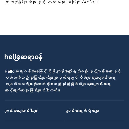
အတည်ပြုချက်များနှင့် ကုသမှုများ မပြုလုပ်ပေးပါ။
Helloဆရာဝန်အနေဖြင့် ပိုမို ကျန်းမာပျော်ရွှင်စေဖို့ နှင့်ကျန်းမာရေးနှင့်
ပတ်သက်သည့် ဆုံးဖြတ်ချက်များ ချမှတ်ရာတွင် စိတ်ချရသော ကျန်းမာရေး
အချက်အလက်များကို ထောက်ပံ့ပေးသည့် ယုံကြည်စိတ်ချရသော ကျန်းမာရေး
စောင့်ရှောက်ပေးသူ ဖြစ်ချင်ပါတယ်။
ကျန်းမာရေး ဆောင်းပါးများ
ကျန်းမာရေး ကိရိယာများ