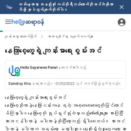
တစ်နေ့တာမှာ အနည်းဆုံး ကယ်လိုရီဘယ်လောက်လိုအပ်လဲဆိုတာ
သိဖို့ ခုပဲတွက်ချက်လိုက်ပါ။
ကျန်းမာစွာ စားသောက်ခြင်း
အာဟာရဆိုင်ရာ အချက်အလက်များ
နေကြာစေ့တွေရဲ့ ကျန်းမာရေးစွမ်းအင်
Hello Sayarwon Panel
မှ ဆေးစစ်ထားပါသည်
Eaindray Kha
မှ ရေးသားသည်။
·
01/02/2022 တွင် အသစ်ဖြည့်စွက်ခဲ့သည်။
နေကြာစေ့တွေရဲ့ ကျန်းမာရေးစွမ်းအင်
နေကြာစေ့ဆိုတာနဲ့နေကြာပန်းကနေ ရတဲ့ အစေ့သေးသေးလေးတွေကိုမြင်ယောင်
မိကြမှာပါ။နေကြာစေ့ကို ရုပ်ရှင်ရုံထဲမှာလည်းတော်တော်များများ စားကြပြီး
ဆားအငန်ပါတာနဲ့ မပါတာနဲ့ဆိုပြီးတော့လည်း ရှိပါသေးတယ်။ ဆားအငံ
ပါတာနဲ့ မပါတာက အရမ်းတော့ မကွာပါဘူး။သွေးတိုးရှိတဲ့သူတွေကတော့ ဆား