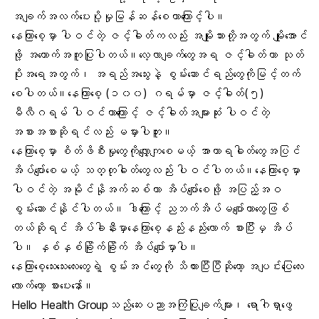
အချက်အလက်ပေးပို့မှုမြန်ဆန်စေတာကြောင့်ပါ။
နေကြာစေ့မှာ ပါဝင်တဲ့ ဇင့်ဓါတ်ကလည်း အမျိုးသားတို့အတွက် မျိုးအောင်
ဖို့ အထောက်အကူပြုပါတယ်။လေ့လာချက်တွေအရ ဇင့်ဓါတ်ဟာ သုတ်
ပိုးအရေအတွက်၊ အရည်အသွေးနဲ့ စွမ်းဆောင်ရည်တွေကိုမြင့်တက်
စေပါတယ်။နေကြာစေ့ (၁၀၀) ဂရမ်မှာ ဇင့်ဓါတ်(၅)
မီလီဂရမ် ပါဝင်တာကြောင့် ဇင့်ဓါတ်အများဆုံး ပါဝင်တဲ့
အစားအစာဆိုရင်လည်း မမှားပါဘူး။
နေကြာစေ့မှာ စိတ်ဖိစီးမှုတွေကိုလျှော့ကျစေမယ့် အာဟာရဓါတ်တွေအပြင်
အိပ်ပျော်စေမယ့် သတ္တုဓါတ်တွေလည်း ပါဝင်ပါတယ်။နေကြာစေ့မှာ
ပါဝင်တဲ့ အမိုင်နိုအက်ဆစ်ဟာ အိပ်ပျော်စေဖို့ အပြည့်အဝ
စွမ်းဆောင်နိုင်ပါတယ်။ ဒါကြောင့် ညဘက်အိပ်မပျော်တာတွေဖြစ်
တယ်ဆိုရင် အိပ်ခါနီးမှာနေကြာစေ့နည်းနည်းလောက် စားပြီးမှ အိပ်
ပါ။ နှစ်နှစ်ခြိုက်ခြိုက် အိပ်ပျော်မှာပါ။
နေကြာစေ့သေးသေးလေးတွေရဲ့ စွမ်းအင်တွေကို သိထားပြီးပြီဆိုတော့ အပျင်းပြေလေး
လောက်တော့ စားပေးနော်။
Hello Health Groupသည်ဆေးပညာအကြံပြုချက်များ၊ ရောဂါရှာဖွေ