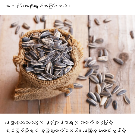
အငန်ပါတာကိုရှောင်စားကြပါတယ်။
နေကြာစေ့သေးသေးလေးတွေက နှလုံးကျန်းမာရေးကို အထောက်အကူပြုတဲ့
ရင်းမြစ်ဆိုရင် အံ့သြသွားလောက်ပါတယ်။နေကြာစေ့မှာကောင်းမွန်တဲ့