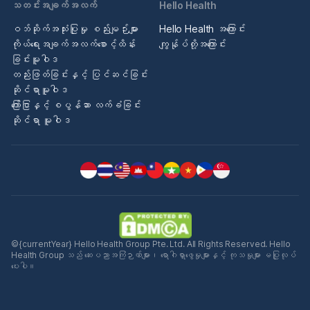
သတင်းအချက်အလက်
Hello Health
ဝဘ်ဆိုက်အသုံးပြုမှု စည်းမျဉ်းများ
Hello Health အကြောင်း
ကိုယ်ရေးအချက်အလက်စောင့်ထိန်း
ကျွန်ုပ်တို့အကြောင်း
ခြင်းမူဝါဒ
တည်းဖြတ်ခြင်းနှင့် ပြင်ဆင်ခြင်း
ဆိုင်ရာမူဝါဒ
ကြော်ငြာနှင့် စပွန်ဆာ လက်ခံခြင်း
ဆိုင်ရာ မူဝါဒ
©{currentYear} Hello Health Group Pte. Ltd. All Rights Reserved. Hello
Health Group သည် ဆေးပညာအကြံဉာဏ်များ၊ ရောဂါရှာဖွေမှုများနှင့် ကုသမှုများ မပြုလုပ်
ပေးပါ။