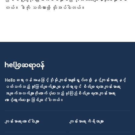
တယ်။ ဒါကို သတိထားဖို့ လိုအပ်ပါတယ်။
Helloဆရာဝန်အနေဖြင့် ပိုမို ကျန်းမာပျော်ရွှင်စေဖို့ နှင့်ကျန်းမာရေးနှင့်
ပတ်သက်သည့် ဆုံးဖြတ်ချက်များ ချမှတ်ရာတွင် စိတ်ချရသော ကျန်းမာရေး
အချက်အလက်များကို ထောက်ပံ့ပေးသည့် ယုံကြည်စိတ်ချရသော ကျန်းမာရေး
စောင့်ရှောက်ပေးသူ ဖြစ်ချင်ပါတယ်။
ကျန်းမာရေး ဆောင်းပါးများ
ကျန်းမာရေး ကိရိယာများ