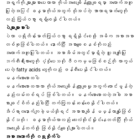
အရွက်ကို များများစားပေးတာဟာ ကိုယ်အလေးချိန်လျှော့ချရမှာ အထောက်အကူ
ပြုတဲ့အပြင် ခန္ဓာကိုယ်အတွက် လိုအပ်တဲ့ အာဟာရဓာတ်တွေကို
လည်း ကြွယ်ဝစွာ ရရှိစေနိုင်ပါတယ်။
ပဲ
များများစားပါ
ပဲဟာ ပရိုတိန်းဓာတ်ကြွယ်ဝစွာ ရရှိနိုင်စေဖို့ အဓိက အစားအစာ
တစ်ခုဖြစ်ပါတယ်။ နောက်ပြီး အစာချေစနစ်ကိုလည်း
အထောက်အကူပြုပါတယ်။ အစာအိမ်အတွင်းမှာရှိတဲ့ လူ့အကျိုးပြု
ဘက်တီးရီးယားတွေကို ပံ့ပိုးပေးသလို ဇီဝကမ္မဖြစ်စဉ်ကို ကာကွယ်
ပေးတဲ့ fatty acids တွေကိုလည်း ဖန်တီးပေးနိုင်ပါတယ်။
မနက်စောစော
ထပါ
မနက်စောစောထတာဟာ ကိုယ်အလေးချိန် လျှော့ချမှုအတွက် ကောင်းမွန်တဲ့
နည်းလမ်းတစ်ရပ် ဖြစ်ပါတယ်။ မနက်စောစောထတဲ့အခါ အစာ
စားချင်စိတ်နည်းပါးပြီး တက်ကြွလန်းဆန်းစေနိုင်ပါတယ်။
အိပ်ရာထနောက်ကျခဲ့မယ်ဆိုရင် အစာစားချိန် မမှန်တာမျိုးဖြစ်
နိုင်သလို၊ ခန္ဓာကိုယ်ဟာလည်း လေးလံထိုင်းမှိုင်းနေတတ်ပြီး ကိုယ်
အလေးချိန်တက်ဖို့ ဖြစ်နိုင်ချေပိုများပါတယ်။
အစားအသောက်ကို ဂရုစိုက်ပါ