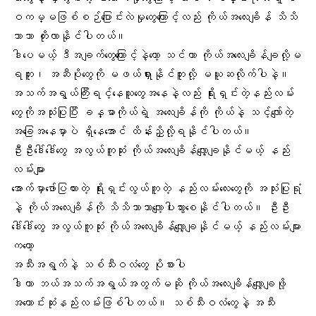
ဝကမ္မဖြစ်စဉ်ပြောင်းလဲမှုတွေကြောင့်လည်း ကိုယ်အလေးချိန် သိသိ
သာသာ တိုးလာနိုင်ပါတယ်။
ဒါပေမယ့် ဒီအချက်တွေကြောင့်နဲ့တော့ သင်ဟာ
ကိုယ်အလေးချိန်ချ
လို့မ
ရဘူး၊ အဆီပိုတွေကို မဖယ်ရှားနိုင်ဘူးလို့ မယူဆလိုက်ပါနဲ့။
အသက်အရွယ်ကြီးရင့်နေသူတွေအနေနဲ့လည်း ရိုးရှင်းတဲ့နည်းလမ်း
တွေကိုအသုံးပြုပြီး ခန္ဓာကိုယ်ရဲ့ အလေးချိန်ကို ကိုယ်နဲ့ သင့်လျော်တဲ့
အခြေအနေမှာပဲ ရှိနေအောင် ထိန်းညှိလို့ရနိုင်ပါတယ်။
ဦးဦးဒေါ်ဒေါ်တွေ အလွယ်ကူဆုံး ကိုယ်အလေးချိန်လျှော့ချနိုင်မယ့် နည်း
လမ်းများ
အောက်မှာဖော်ပြထားတဲ့ ရိုးရှင်းလွယ်ကူတဲ့ နည်းလမ်းလေးတွေကို အသုံးပြုရုံ
နဲ့ ကိုယ်အလေးချိန်ကို သိသိသာသာလျော့ပါးသွားစေနိုင်ပါတယ်။ ဦးဦး
ဒေါ်ဒေါ်တွေ အလွယ်ကူဆုံး ကိုယ်အလေးချိန်လျှော့ချနိုင်မယ့် နည်းလမ်းများ
ကတော့
အသီးအရွက်နဲ့ သစ်သီးဝလံတွေ
ပိုစားပါ
ဒါဟာ ဘယ်အသက်အရွယ်အတွက်မဆို ကိုယ်အလေးချိန်လျှော့ချဖို့
အကောင်းဆုံးနည်းလမ်းဖြစ်ပါတယ်။ သစ်သီးဝလံတွေနဲ့ အသီး