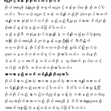
လေ့ကျင့်ခန်း
စုံစုံလင်လင်လုပ်ပါ
ကိုယ်အလေးချိန်လျှော့ချဖို့အတွက် လေ့ကျင့်ခန်းလုပ်ပေးဖို့ လိုအပ်ပါ
တယ်။ ဒါပေမယ့် လေ့ကျင့်ခန်း တစ်မျိုးတည်းကို ပုံသေလုပ်တာထက်
အမျိုးအစား စုံစုံလင်လင်ကို နည်းနည်းစီမျှလုပ်တာဟာ ဝိတ်ကျဖို့
ပိုကောင်းမွန်တဲ့နည်းလမ်းဖြစ်ပါတယ်။
နည်းနည်းစီ အစုံမျှလုပ်တဲ့သူမျိုးနဲ့ တစ်မျိုးတည်းလုပ်တဲ့သူတွေ
အကြား ကိုယ်အလေးချိန် ကျတဲ့နှုန်းမတူညီကြောင်း အီလီနွိုက်
တက္ကသိုလ်နဲ့ အိုင်ဝိုဝါတက္ကသိုလ်တို့ ပူးပေါင်းပြုလုပ်တဲ့
သုတေသနစစ်တမ်းတစ်ရပ်က ဆိုထားပါတယ်။ တစ်နေ့ကို
မိနစ် ၃၀ လောက်နဲ့ တစ်ပတ်ကို ၃ ရက်လောက် လုပ်ပေးသင့်
တယ်လို့ အဆိုပါ စစ်တမ်းကဆိုထားပါတယ်။
အားကစား
နည်းအသစ် တစ်မျိုးမျိုးကို လေ့လာပါ
ကိုယ်သိနားလည်ထားတဲ့ အားကစားမဟုတ်တဲ့ အားကစားအမျိုးအစားသစ်
တစ်မျိုးမျိုးကိုလည်း လေ့လာသင့်ပါတယ်။ စိတ်ပါဝင်စားမှုရှိပြီး
ကိုယ်တိုင်လည်း နားလည်တတ်ကျွမ်းမှုမရှိတဲ့ ကစားနည်းအသစ်တွေ
ကို လေ့လာလိုက်စားတာကလည်း ကိုယ်အလေးချိန် သိသိသာသာလျော့ကျစေဖို့
အထောက်အကူပြုတဲ့နည်းလမ်းတစ်ရပ်ဖြစ်ပါတယ်။