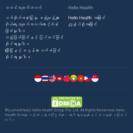
သတင်းအချက်အလက်
Hello Health
ဝဘ်ဆိုက်အသုံးပြုမှု စည်းမျဉ်းများ
Hello Health အကြောင်း
ကိုယ်ရေးအချက်အလက်စောင့်ထိန်း
ကျွန်ုပ်တို့အကြောင်း
ခြင်းမူဝါဒ
တည်းဖြတ်ခြင်းနှင့် ပြင်ဆင်ခြင်း
ဆိုင်ရာမူဝါဒ
ကြော်ငြာနှင့် စပွန်ဆာ လက်ခံခြင်း
ဆိုင်ရာ မူဝါဒ
©{currentYear} Hello Health Group Pte. Ltd. All Rights Reserved. Hello
Health Group သည် ဆေးပညာအကြံဉာဏ်များ၊ ရောဂါရှာဖွေမှုများနှင့် ကုသမှုများ မပြုလုပ်
ပေးပါ။