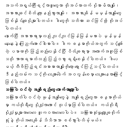
အသက်အရွယ်ကြီးရင့်လာသူတွေဟာ လိုအပ်တာထက် ပိုစားမိတာမျိုး၊
အစာစားချင်စိတ် လျော့နည်းသွားတာမျိုး၊ အစားစားချိန် မမှန်တာမျိုးတွေ
ဖြစ်နိုင်ချေပိုများပါတယ်။ ဒါတွေကို သတိထား ဆင်ခြင်ဖို့ လိုအပ်
ပါတယ်။
နောက်ပြီး အစာစားရာမှာလည်း လျင်လျင်မြန်မြန်မစားပဲ မှန်မှန်
နှေးနှေးနဲ့ ကြေညက်အောင်ဝါးစားပါ။ ဒါက ခန္ဓာကိုယ်အတွက် သင့်လျော်
တဲ့ ပမာဏကို ဖြည့်ဆည်းပေးနိုင်ပြီး ဝိတ်ချရာမှာ အထောက်အကူဖြစ်
သလို အာဟာရဓာတ်လည်း ပြည့်ဝစွာ ရရှိစေနိုင်ပါတယ်။ ဒါပေ
မယ့် တီဗီကြည့်ရင်းအစာစားတာမျိုးကိုတော့ ရှောင်ကြဉ်သင့်ပါတယ်။
ဒီနည်းလမ်းက သင့်ကို သေချာပေါက် အဝလွန်စေမှာ သေချာနေတာကြောင့်
ဖြစ်ပါတယ်။
သကြား
ပါဝင်တဲ့ အချိုရည်တွေ သောက်တာလျှော့ပါ
သကြားဓာတ်ပါဝင်တဲ့ မုန့်အချိုတွေနဲ့ အချိုရည်တွေဟာ ခန္ဓာကိုယ်
မှာ ကယ်လိုရီတွေ ပိုလျှံလာအောင် လုပ်မှာဖြစ်ပါတယ်။ ကယ်လိုရီ
ပိုလျှံမှုများလာလေလေ လူကဝလာလေလေပါပဲ။ သကြားစားသုံးမှုလျှော့ချလိုက်
ရုံနဲ့ ကိုယ်အလေးချိန် သိသိသာသာ စစ်သွားပါလိမ့်မယ်။