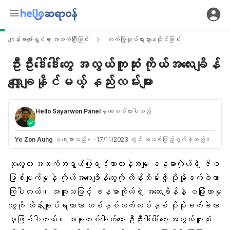
ကျန်းမာပျော်ရွှင်စွာ အသက်ကြီးခြင်း
တက်ကြွလှုပ်ရှားစွာနေထိုင်ခြင်း
ဦးဦးဒေါ်ဒေါ်တွေ အလွယ်ကူဆုံး ကိုယ်အလေးချိန်
လျှော့ချနိုင်မယ့် နည်းလမ်းများ
Hello Sayarwon Panel
မှ ဆေးစစ်ထားပါသည်
Ye Zon Aung
မှ ရေးသားသည်။
·
17/11/2023 တွင် အသစ်ဖြည့်စွက်ခဲ့သည်။
လူတွေဟာ
အသက်အရွယ်ကြီးရင့်
လာတာနဲ့အမျှ ခန္ဓာကိုယ်ရဲ့ ဇီဝ
ဖြစ်ပျက်မှုနဲ့ ကိုယ်အလေးချိန်တွေကို ထိန်းသိမ်းဖို့ ပိုမိုခက်ခဲလာ
ကြပါတယ်။ အထူးသဖြင့် ခန္ဓာကိုယ်ရဲ့ အလေးချိန်နဲ့ ဝဖြိုးလာမှု
တွေကို ထိန်းချုပ်ရတာဟာ တစ်နှစ်ထက်တစ်နှစ် ပိုမိုခက်ခဲလာ
မှာဖြစ်ပါတယ်။ အခုတစ်ခေါက်တော့ ဦးဦးဒေါ်ဒေါ်တွေ အလွယ်ကူဆုံး