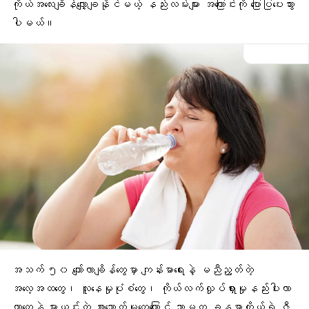
ကိုယ်အလေးချိန်လျှော့ချနိုင်မယ့် နည်းလမ်းများ အကြောင်းကို ပြောပြပေးသွား
ပါမယ်။
အသက် ၅၀ ကျော်လာချိန်တွေမှာ ကျန်းမာရေးနဲ့ မညီညွတ်တဲ့
အလေ့အထတွေ၊
လူနေမှုပုံစံတွေ
၊ ကိုယ်လက်လှုပ်ရှားမှုနည်းပါးလာ
တာတွေနဲ့ မှားယွင်းတဲ့ စားသောက်မှုတွေကြောင့် သာမက ခန္ဓာကိုယ်ရဲ့ ဇီ