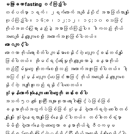
မကြာခဏ fasting ဝင်ကြည့်ပါ
တစ်ပတ်မှာ ၁ရက်၊ ၂ရက်လောက် အချိန်ပိုင်း အစာဖြတ်တာမျိုး
လုပ်ကြည့်ပါ။ ၁၆:၈၊ ၁၂:၁၂၊ ၁၄:၁၀ စသဖြင့်
ကိုယ်အဆင်ပြေရာနည်းနဲ့ အစာဖြတ်ကြည့်ပါ။ ဒါကလည်း ကိုယ်
အလေးချိန် လျှော့ကျစေဖို့ အထောက်အကူဖြစ်ပါတယ်။
ယောဂ
ကျင့်ပါ
ယောဂဟာ ကိုယ်ရောစိတ်ပါ ကျန်းမာစေနိုင်တဲ့ လေ့ကျင့်ခန်းတစ်မျိုး
ဖြစ်ပါတယ်။ အိုမင်းရင့်ရော်မှုကို လျှော့ချတာနဲ့ ခန္ဓာကိုယ်
တည်ငြိမ်မှုတွေ တိုးတက်စေဖို့လည်း အထောက်အကူဖြစ်ပါတယ်။ ဒါ့
အပြင် ပုံမှန် လေ့ကျင့်ပေးခြင်းအားဖြင့် ကိုယ်အလေးချိန် လျော့ကျစေ
နိုင်တဲ့ အကျိုးထူးလည်း ရနိုင်ပါသေးတယ်။
ပုံမှန်သောက်သုံးနေကျ ဆေးဝါးတွေကို ဆန်းစစ်ပါ
အသက် ၅၀ ကျော် လူကြီးအများစုဟာ ရောဂါကြောင့်ပဲဖြစ်ဖြစ်
ခန္ဓာကိုယ်အတွက်ပဲဖြစ်ဖြစ် ပုံမှန် စွဲသောက်ရတဲ့ ဆေးဝါးတစ်
မျိုးမျိုး သုံးစွဲနေရတာမျိုးဖြစ်နေနိုင်ပါတယ်။ တစ်ခါတစ်ရံမှာ
မိမိတို့ စွဲသောက်နေတဲ့ ဆေးတွေဟာ ခန္ဓာကိုယ်ရဲ့ ဇီဝကမ္မ
ဖြစ်စဉ်တွေကို ပြောင်းလဲပစ်နိုင်ပြီး ကိုယ်အလေးချိန်တိုးစေနိုင်ပါ