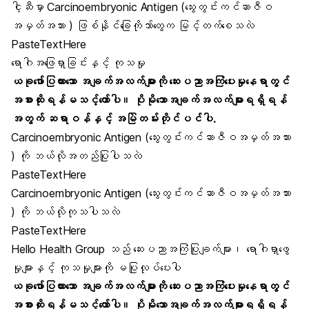
ငါ့ဆီမှာ Carcinoembryonic Antigen (သွေးတွင်းကင်ဆာဇီဝ
အမှတ်အသား ) ဖြစ်နိုင်ခြေကိုဘာ်တွေက မြင့်တက်စေသလဲ
PasteTextHere
ရောဂါအဖြေရှာခြင်းနှင့် ကုသမှု
ယခုဖော်ပြထားသော အချက်အလက်များကို ဆေးပညာအကြံပေးမှုနေရာတွင်
အစားထိုးရန်မသင့်တော်ပါ။ ပိုမိုသောအချက်အလက်များရရှိရန်
အတွက် ဆရာဝန်နှင့် အမြဲတမ်းတိုင်ပင်ပါ.
Carcinoembryonic Antigen (သွေးတွင်းကင်ဆာဇီဝအမှတ်အသား
) ကို ဘယ်လိုအတည်ပြုပါသလဲ
PasteTextHere
Carcinoembryonic Antigen (သွေးတွင်းကင်ဆာဇီဝအမှတ်အသား
) ကို ဘယ်လိုကုသပါသလဲ
PasteTextHere
Hello Health Group သည် ဆေးပညာအကြံပြုချက်များ၊ ရောဂါရှာဖွေ
မှုများနှင့် ကုသမှုများကို မပြုလုပ်ပေးပါ
ယခုဖော်ပြထားသော အချက်အလက်များကို ဆေးပညာအကြံပေးမှုနေရာတွင်
အစားထိုးရန်မသင့်တော်ပါ။ ပိုမိုသောအချက်အလက်များရရှိရန်