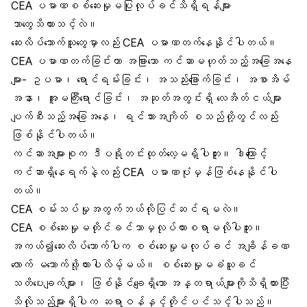
CEA ပမာဏစစ်ဆေးမှုမပြုလုပ်ခင်သိရှိရန်များ
ဘာတွေသိထားသင့်လဲ။
ဆေးလိပ်သောက်သူတွေမှာလည်း CEA ပမာဏတက်နေနိုင်ပါတယ်။
CEA ပမာဏတက်ခြင်းဟာ အခြားသော ကင်ဆာမဟုတ်သည့်အခြေအနေ
များ- ဥပမာ၊ ရောင်ရမ်းခြင်း၊ အသည်းခြောက်ခြင်း၊ အစာအိမ်
အနာ၊ အူမကြီးရောင်ခြင်း၊ အဆုတ်အတွင်းရှိ လေအိတ်ငယ်များ
ပျက်စီးသည့်အခြေအနေ၊ ရင်သားအကျိတ် စသည်တို့တွင်လည်း
ဖြစ်နိုင်ပါတယ်။
ကင်ဆာအများစုက ဒီပရိုတင်းထုတ်လေ့မရှိပါဘူး။ ဒါကြောင့်
ကင်ဆာရှိနေရက်နဲ့လည်း CEA ပမာဏပုံမှန်ဖြစ်နေနိုင်ပါ
တယ်။
CEA စမ်းသပ်မှုအတွက်ဘယ်လိုပြင်ဆင်ရမလဲ။
CEA စစ်ဆေးမှုမတိုင်ခင်ဘာမှလုပ်ထားစရာမလိုပါဘူး။
အကယ်၍ဆေးလိပ်သောက်ပါက စစ်ဆေးမှုမလုပ်ခင် အချိန်ခဏ
လောက် မသောက်ဖို့တားပါလိမ့်မယ်။ စစ်ဆေးမှုမခံယူခင်
သတိပေးချက်များ၊ ဖြစ်နိုင်ချေရှိသော အန္တရာယ်များကိုသိရှိထားပြီး
သိလိုသည်များရှိပါက ဆရာဝန်နှင့်တိုင်ပင်သင့်ပါသည်။