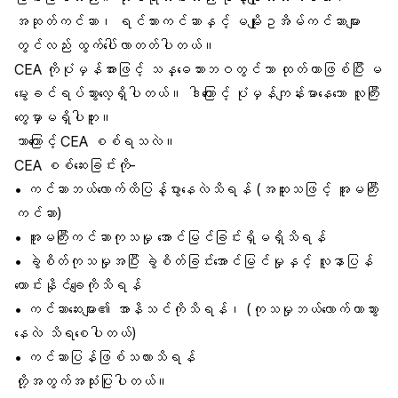
အဆုတ်ကင်ဆာ၊ ရင်သားကင်ဆာနှင့် မမျိုးဥအိမ်ကင်ဆာများ
တွင်လည်း ထွက်ပေါ်လာတတ်ပါတယ်။
CEA ကိုပုံမှန်အားဖြင့် သန္ဓေသားဘဝတွင်သာ ထုတ်တာဖြစ်ပြီး မ
မွေးခင်ရပ်သွားလေ့ရှိပါတယ်။ ဒါကြောင့် ပုံမှန်ကျန်းမာနေသော လူကြီး
တွေမှာမရှိပါဘူး။
ဘာကြောင့် CEA စစ်ရသလဲ။
CEA စစ်ဆေးခြင်းကို-
• ကင်ဆာဘယ်လောက်ထိပြန့်ပွားနေလဲသိရန် (အထူးသဖြင့် အူမကြီး
ကင်ဆာ)
• အူမကြီးကင်ဆာကုသမှု အောင်မြင်ခြင်းရှိမရှိသိရန်
• ခွဲစိတ်ကုသမှုအပြီး ခွဲစိတ်ခြင်းအောင်မြင်မှုနှင့် လူနာပြန်
ကောင်းနိုင်ချေကိုသိရန်
• ကင်ဆာဆေးများ၏ အာနိသင်ကိုသိရန်၊ (ကုသမှုဘယ်လောက်တာသွား
နေလဲ သိရစေပါတယ်)
• ကင်ဆာပြန်ဖြစ်သလားသိရန်
တို့အတွက်အသုံးပြုပါတယ်။