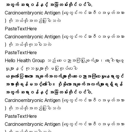
အတွက် ဆရာဝန်နှင့် အမြဲတမ်းတိုင်ပင်ပါ.
Carcinoembryonic Antigen (သွေးတွင်းကင်ဆာဇီဝအမှတ်အသား
) ကို ဘယ်လိုအတည်ပြုပါသလဲ
PasteTextHere
Carcinoembryonic Antigen (သွေးတွင်းကင်ဆာဇီဝအမှတ်အသား
) ကို ဘယ်လိုကုသပါသလဲ
PasteTextHere
Hello Health Group သည် ဆေးပညာအကြံပြုချက်များ၊ ရောဂါရှာဖွေ
မှုများနှင့် ကုသမှုများကို မပြုလုပ်ပေးပါ
ယခုဖော်ပြထားသော အချက်အလက်များကို ဆေးပညာအကြံပေးမှုနေရာတွင်
အစားထိုးရန်မသင့်တော်ပါ။ ပိုမိုသောအချက်အလက်များရရှိရန်
အတွက် ဆရာဝန်နှင့် အမြဲတမ်းတိုင်ပင်ပါ.
Carcinoembryonic Antigen (သွေးတွင်းကင်ဆာဇီဝအမှတ်အသား
) ကို ဘယ်လိုအတည်ပြုပါသလဲ
PasteTextHere
Carcinoembryonic Antigen (သွေးတွင်းကင်ဆာဇီဝအမှတ်အသား