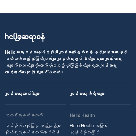
Helloဆရာဝန်အနေဖြင့် ပိုမို ကျန်းမာပျော်ရွှင်စေဖို့ နှင့်ကျန်းမာရေးနှင့်
ပတ်သက်သည့် ဆုံးဖြတ်ချက်များ ချမှတ်ရာတွင် စိတ်ချရသော ကျန်းမာရေး
အချက်အလက်များကို ထောက်ပံ့ပေးသည့် ယုံကြည်စိတ်ချရသော ကျန်းမာရေး
စောင့်ရှောက်ပေးသူ ဖြစ်ချင်ပါတယ်။
ကျန်းမာရေး ဆောင်းပါးများ
ကျန်းမာရေး ကိရိယာများ
သတင်းအချက်အလက်
Hello Health
ဝဘ်ဆိုက်အသုံးပြုမှု စည်းမျဉ်းများ
Hello Health အကြောင်း
ကိုယ်ရေးအချက်အလက်စောင့်ထိန်း
ကျွန်ုပ်တို့အကြောင်း