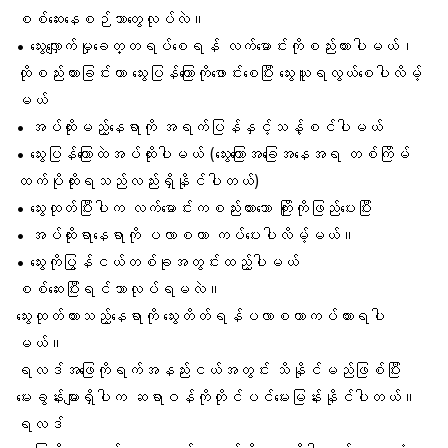
စစ်ဆေးနေစဉ်ဘာတွေလုပ်လဲ။
• သွေးလျှောက်မှုခေတ္တရပ်စေရန် လက်မောင်းကိုစည်းထားပါမယ်၊
ထိုစည်းထားခြင်းဟာ သွေးပြန်ကြောကိုဖောင်းစေပြီး သွေးယူရလွယ်စေပါလိမ့်
မယ်
• အပ်ထိုးမည့်နေရာကို အရက်ပြန်နှင့်သန့်စင်ပါမယ်
• သွေးပြန်ကြောထဲအပ်ထိုးပါမယ် (သွေးကြောအခြေအနေအရ တစ်ကြိမ်
ထက်ပိုထိုးရသည်လည်းရှိနိုင်ပါတယ်)
• သွေးထုတ်ပြီးပါက လက်မောင်းကစည်းထားသော ကြိုးကိုဖြည်ပေးပြီး
• အပ်ထိုးရာနေရာကို ပလာစတာ ကပ်ပေးပါလိမ့်မယ်။
• သွေးကိုပြွန်ငယ်တစ်ခုအတွင်းထည့်ပါမယ်
စစ်ဆေးပြီးရင်ဘာလုပ်ရမလဲ။
သွေးထုတ်ထားသည့်နေရာကို သွေးတိတ်ရန်ပလာစတာကပ်ထားရပါ
မယ်။
ရလဒ်အဖြေကိုရက်အနည်းငယ်အတွင်း သိနိုင်မည်ဖြစ်ပြီး
မေးခွန်းများရှိပါက ဆရာဝန်ကိုတိုင်ပင်မေးမြန်းနိုင်ပါတယ်။
ရလဒ်