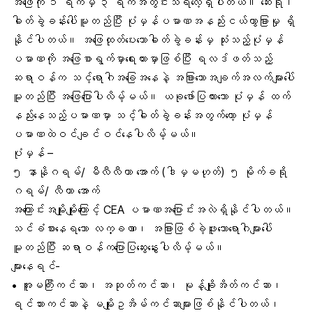
အဖြေကို ၁ ရက်မှ ၃ ရက်အတွင်းသိရလေ့ရှိပါတယ်။ ဆေးရုံ၊
ဓါတ်ခွဲခန်းပေါ်မူတည်ပြီး ပုံမှန်ပမာဏအနည်းငယ်ကွာခြားမှု ရှိ
နိုင်ပါတယ်။ အဖြေထုတ်ပေးသောဓါတ်ခွဲခန်းမှ သုံးသည့်ပုံမှန်
ပမာဏကို အဖြေစာရွက်မှာရေးထားမှာဖြစ်ပြီး ရလဒ်ဖတ်သည့်
ဆရာဝန်က သင့်ရောဂါအခြေအနေနဲ့ အခြားသောအချက်အလက်များပေါ်
မူတည်ပြီး အဖြေပြောပါလိမ့်မယ်။ ယခုဖော်ပြထားသော ပုံမှန် ထက်
နည်းနေသည့်ပမာဏမှာ သင့်ဓါတ်ခွဲခန်းအတွက်တော့ ပုံမှန်
ပမာဏထဲဝင်ချင်ဝင်နေပါလိမ့်မယ်။
ပုံမှန် –
၅ နာနိုဂရမ်/ မီလီလီတာ အောက် (ဒါမှမဟုတ်) ၅ မိုက်ခရို
ဂရမ်/ လီတာ အောက်
အကြောင်းအမျိုးမျိုးကြောင့် CEA ပမာဏအပြောင်းအလဲရှိနိုင်ပါတယ်။
သင်ခံစားနေရသော လက္ခဏာ၊ အခြားဖြစ်ခဲ့ဖူးသောရောဂါများပေါ်
မူတည်ပြီး ဆရာဝန်ကပြောပြဆွေးနွေးပါလိမ့်မယ်။
များနေရင်-
• အူမကြီးကင်ဆာ၊ အဆုတ်ကင်ဆာ၊ မုန့်ချိုအိတ်ကင်ဆာ၊
ရင်သားကင်ဆာနဲ့ မမျိုးဥအိမ်ကင်ဆာများဖြစ်နိုင်ပါတယ်၊