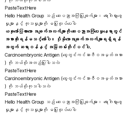
) ကို ဘယ်လိုကုသပါသလဲ
PasteTextHere
Hello Health Group သည် ဆေးပညာအကြံပြုချက်များ၊ ရောဂါရှာဖွေ
မှုများနှင့် ကုသမှုများကို မပြုလုပ်ပေးပါ
ယခုဖော်ပြထားသော အချက်အလက်များကို ဆေးပညာအကြံပေးမှုနေရာတွင်
အစားထိုးရန်မသင့်တော်ပါ။ ပိုမိုသောအချက်အလက်များရရှိရန်
အတွက် ဆရာဝန်နှင့် အမြဲတမ်းတိုင်ပင်ပါ.
Carcinoembryonic Antigen (သွေးတွင်းကင်ဆာဇီဝအမှတ်အသား
) ကို ဘယ်လိုအတည်ပြုပါသလဲ
PasteTextHere
Carcinoembryonic Antigen (သွေးတွင်းကင်ဆာဇီဝအမှတ်အသား
) ကို ဘယ်လိုကုသပါသလဲ
PasteTextHere
Hello Health Group သည် ဆေးပညာအကြံပြုချက်များ၊ ရောဂါရှာဖွေ
မှုများနှင့် ကုသမှုများကို မပြုလုပ်ပေးပါ