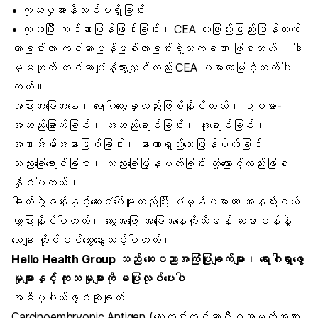
• ကုသမှုအာနိသင်မရှိခြင်း
• ကုသပြီး ကင်ဆာပြန်ဖြစ်ခြင်း၊ CEA တဖြည်းဖြည်းပြန်တက်
လာခြင်းဟာ ကင်ဆာပြန်ဖြစ်လာခြင်းရဲ့လက္ခဏာ ဖြစ်တယ်၊ ဒါ
မှမဟုတ် ကင်ဆာပျံ့နှံ့သွားလျှင်လည်း CEA ပမာဏမြင့်တတ်ပါ
တယ်။
အခြားအခြေအနေ၊ ရောဂါတွေမှာလည်းဖြစ်နိုင်တယ်၊ ဥပမာ-
အသည်းခြောက်ခြင်း၊ အသည်းရောင်ခြင်း၊ အူရောင်ခြင်း၊
အစာအိမ်အနာဖြစ်ခြင်း၊ နာတာရှည်လေပြွန်ပိတ်ခြင်း၊
သည်းခြေရောင်ခြင်း၊ သည်းခြေပြွန်ပိတ်ခြင်း တို့ကြောင့်လည်းဖြစ်
နိုင်ပါတယ်။
ဓါတ်ခွဲခန်းနှင့်ဆေးရုံပေါ်မူတည်ပြီး ပုံမှန်ပမာဏ အနည်းငယ်
ကွာခြားနိုင်ပါတယ်။ သွေးအဖြေ အခြေအနေကိုသိရန် ဆရာဝန်နဲ့
သေချာ တိုင်ပင်ဆွေးနွေးသင့်ပါတယ်။
Hello Health Group
သည် ဆေးပညာအကြံပြုချက်များ၊ ရောဂါရှာဖွေ
မှုများနှင့် ကုသမှုများကို မပြုလုပ်ပေးပါ
အဓိပ္ပါယ်ဖွင့်ဆိုချက်
Carcinoembryonic Antigen (သွေးတွင်းကင်ဆာဇီဝအမှတ်အသား