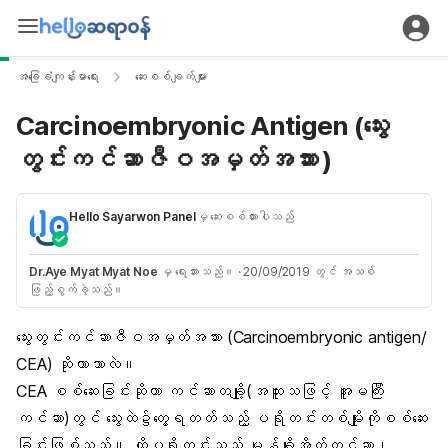
အခြေခံကျန်းမာရေး
ဆေးစစ်ချက်များ
Carcinoembryonic Antigen (သွေး
တွင်းကင်ဆာဇီဝအမှတ်အသား )
Hello Sayarwon Panel
မှ ဆေးစစ်ထားပါသည်
Dr.Aye Myat Myat Noe
မှ ရေးသားသည်။
·
20/09/2019 တွင် အသစ်
ဖြည့်စွက်ခဲ့သည်။
သွေးတွင်းကင်ဆာဇီဝအမှတ်အသား (Carcinoembryonic antigen/
CEA) ဆိုတာဘာလဲ။
CEA စစ်ဆေးခြင်းဆိုတာ ကင်ဆာတချို့(အထူးသဖြင့် အူမကြီး
ကင်ဆာ)တွင် သွေးထဲ၌တွေ့ရတတ်သည့် ပရိုတင်းတစ်မျိုးကိုစစ်ဆေး
ခြင်းဖြစ်သည်။ ထိုပရိုတင်းသည် မုန့်ချိုအိတ်ကင်ဆာ၊