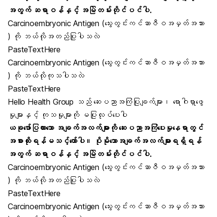
အတွက် ဆရာဝန်နှင့် အမြဲတမ်းတိုင်ပင်ပါ.
Carcinoembryonic Antigen (သွေးတွင်းကင်ဆာဇီဝအမှတ်အသား
) ကို ဘယ်လိုအတည်ပြုပါသလဲ
PasteTextHere
Carcinoembryonic Antigen (သွေးတွင်းကင်ဆာဇီဝအမှတ်အသား
) ကို ဘယ်လိုကုသပါသလဲ
PasteTextHere
Hello Health Group သည် ဆေးပညာအကြံပြုချက်များ၊ ရောဂါရှာဖွေ
မှုများနှင့် ကုသမှုများကို မပြုလုပ်ပေးပါ
ယခုဖော်ပြထားသော အချက်အလက်များကို ဆေးပညာအကြံပေးမှုနေရာတွင်
အစားထိုးရန်မသင့်တော်ပါ။ ပိုမိုသောအချက်အလက်များရရှိရန်
အတွက် ဆရာဝန်နှင့် အမြဲတမ်းတိုင်ပင်ပါ.
Carcinoembryonic Antigen (သွေးတွင်းကင်ဆာဇီဝအမှတ်အသား
) ကို ဘယ်လိုအတည်ပြုပါသလဲ
PasteTextHere
Carcinoembryonic Antigen (သွေးတွင်းကင်ဆာဇီဝအမှတ်အသား