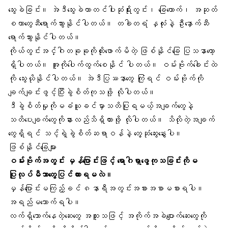
သွေးခဲခြင်း။ အဲဒီသွေးခဲဟာတင်ပါးဆုံရိုးတွင်း၊ ခြေထောက်၊ အဆုတ်
စတာတွေဆီရောက်သွားနိုင်ပါတယ်။ တခါတရံ နှလုံးနဲ့ ဦးနှောက်ဆီ
ရောက်သွားနိုင်ပါတယ်။
ကိုယ်တွင်းအင်္ဂါတခုခုကိုထိုးဖောက်မိတဲ့ ဖြစ်နိုင်ခြေ ပြသနာတော့
ရှိပါတယ်။ အူကိုပေါက်ထွက်စေနိုင် ပါတယ်။ ဝမ်းဗိုက်ခေါင်းထဲ
ကို သွေးယိုနိုင်ပါတယ်။ အဲဒီပြဿနာတွေ ကြုံရင် ဝမ်းဗိုက်ကို
ချက်ချင်းဖွင့်ပြီးခွဲစိတ်ကုသဖို့ လိုပါတယ်။
ဒီခွဲစိတ်မှုကိုမခံယူခင်မှာသတိပြုရမယ့်အချက်တွေနဲ့
သတိပေးချက်တွေကိုနားလည်သိရှိထားဖို့ လိုပါတယ်။ သိလိုတဲ့အချက်
တွေရှိရင် သင့်ရဲ့ခွဲစိတ်ဆရာဝန်နဲ့ တွေ့ဆုံဆွေးနွေးပါ။
ဖြစ်နိုင်ခြေများ
ဝမ်းဗိုက်အတွင်း မှန်ပြောင်းဖြင့် ရောဂါရှာဖွေကုသခြင်းကိုမ
ပြုလုပ်မီဘာတွေပြင်ထားရမလဲ။
မှန်ပြောင်းမကြည့်ခင် ၈နာရီအတွင်းအစားအစာမစားရပါ။
အရည်မသောက်ရပါ။
လက်ရှိသောက်နေတဲ့ဆေးတွေ အထူးသဖြင့် အကိုက်အခဲပျောက်ဆေးတွေကို