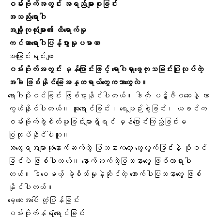
ဝမ်းဗိုက်အတွင်း အရည်များစုခြင်း
အသည်းရောဂါ
အချို့ကုထုံးများ၏ ထိရောက်မှု
ကင်ဆာရောဂါပြန့်ပွားမှုပမာဏ
အကြောင်းရင်းများ
ဝမ်းဗိုက်အတွင်း မှန်ပြောင်းဖြင့် ရောဂါရှာဖွေကုသခြင်းပြုလုပ်တဲ့
အခါ ဖြစ်နိုင်ခြေအန္တရာယ်တွေကဘာတွေလဲ။
ရောဂါပိုးဝင်ခြင်း ဖြစ်ပွားနိုင်ပါတယ်။ ဒါကို ပဋိဇီဝဆေးနဲ့ ကာ
ကွယ်နိုင်ပါတယ်။ အူရောင်ခြင်း၊ ရေဖျဉ်းစွဲခြင်း၊ ယခင်က
ဝမ်းဗိုက်ခွဲစိတ်ဖူးခြင်းများရှိရင် မှန်ပြောင်းကြည့်ခြင်းမ
ပြုလုပ်နိုင်ပါဘူး။
အတွေ့ရအများဆုံးနောက်ဆက်တွဲ ပြသနာကတော့ သွေးထွက်ခြင်းနဲ့ ပိုးဝင်
ခြင်းပဲ ဖြစ်ပါတယ်။ နောက်ဆက်တွဲပြသနာတွေ ဖြစ်တာရှားပါ
တယ်။ ဒါပေမယ့် ခွဲစိတ်မှုနဲ့ဆိုင်တဲ့ အောက်ပါပြသနာတွေ ဖြစ်
နိုင်ပါတယ်။
မေ့ဆေးအပေါ် တုံ့ပြန်ခြင်း
ဝမ်းဗိုက်နံရံရောင်ခြင်း