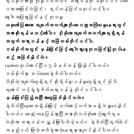
ရပ်ဆိုင်းထားဖို့ လိုနိုင်ပါတယ်။ ဆရာဝန်ကို မတိုင်ပင်ပဲဆေး
ပမာဏပြောင်းလဲခြင်း၊ ရပ်တန့်ခြင်းမလုပ်သင့်ပါ။
ရောဂါအဖြေရှာခြင်းနှင့် ကုသမှု
ယခုဖော်ပြထားသော အချက်အလက်များကို ဆေးပညာအကြံပေးမှုနေရာတွင်
အစားထိုးရန်မသင့်တော်ပါ။ ပိုမိုသောအချက်အလက်များရရှိရန်
အတွက် ဆရာဝန်နှင့် အမြဲတမ်းတိုင်ပင်ပါ.
ဝမ်းဗိုက်အတွင်း မှန်ပြောင်းဖြင့် ရောဂါရှာဖွေကုသခြင်းပြုလုပ်နေ
စဉ် ဘာဖြစ်နိုင်လဲ။
မေ့ဆေးပေးလုပ်ဆောင်ပြီး၁၅မိနစ်ခန့် ကြာနိုင်ပါတယ်။
ဝမ်းဗိုက်မှာ ခပ်သေးသေးခွဲစိတ်ပါတယ်။
သိလိုတဲ့အချက်တွေရှိရင် စိုးရိမ်ပူပန်မှုတွေရှိရင် ပိုသိ
ရအောင် သင့်ရဲ့ခွဲစိတ်ဆရာဝန်နဲ့ တိုင်ပင်ပါ။
မှန်ပြောင်းကြည့်အပြီးဘာတွေဖြစ်နိုင်သလဲ။
ခွဲစိတ်ပြီးမေ့ဆေးအရှိန်ကြောင့် သက်တောင့်သက်သာမရှိဘဲ မူးဝေနိုင်
ပါတယ်။ ဆေးရုံကနေပြန်သွားပြီးအနာကိုဘယ်လိုစောင့်ရှောက်ရမ
လဲဆိုတာ ဆရာဝန်က ညွှန်ကြားပါလိမ့်မယ်။ ခွဲစိတ်ပြီးရက်ပေါင်း
အနည်းငယ် ကြာတဲ့အထိခွဲထားတဲ့နေရာမှာနာကျင်နိုင်ပါတယ်။