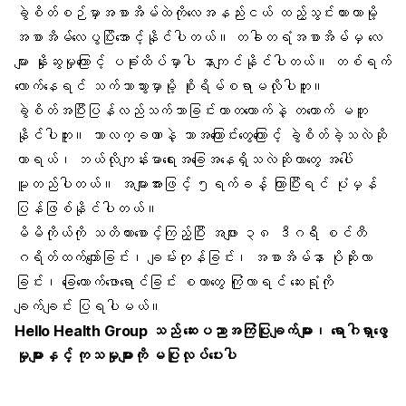
ခွဲစိတ်စဉ်မှာအစာအိမ်ထဲကိုလေအနည်းငယ် ထည့်သွင်းထားတာမို့
အစာအိမ်လေပွပြိးအောင့်နိုင်ပါတယ်။ တခါတရံအစာအိမ်မှ လေ
များ နှိုးဆွမှုကြောင့် ပခုံးထိပ်မှာပါ နာကျင်နိုင်ပါတယ်။ တစ်ရက်
လောက်နေရင် သက်သာသွားမှာမို့ စိုးရိမ်စရာမလိုပါဘူး။
ခွဲစိတ်အပြီးပြန်လည်သက်သာခြင်းဟာတယောက်နဲ့ တယောက် မတူ
နိုင်ပါဘူး။ ဘာလက္ခဏာနဲ့ ဘာအကြောင်းတွေကြောင့် ခွဲစိတ်ခဲ့သလဲဆို
တာရယ်၊ ဘယ်လိုကျန်းမာရေးအခြေအနေရှိသလဲဆိုတာတွေ အပေါ်
မူတည်ပါတယ်။ အများအားဖြင့် ၅ရက်ခန့် ကြာပြီးရင် ပုံမှန်
ပြန်ဖြစ်နိုင်ပါတယ်။
မိမိကိုယ်ကို သတိထားစောင့်ကြည့်ပြီး အဖျား ၃၈ ဒီဂရီ စင်တီ
ဂရိတ်ထက်ကျော်ခြင်း၊ ချမ်းတုန်ခြင်း၊ အစာအိမ်နာ ပိုဆိုးလာ
ခြင်း၊ ခြေထောက်ဖောရောင်ခြင်း စတာတွေ ကြုံလာရင် ဆေးရုံကို
ချက်ချင်း ပြရပါမယ်။
Hello Health Group သည် ဆေးပညာအကြံပြုချက်များ၊ ရောဂါရှာဖွေ
မှုများနှင့် ကုသမှုများကို မပြုလုပ်ပေးပါ