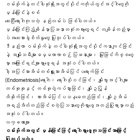
ဝမ်းဗိုက်နဲ့တင်ပါးဆုံရိုးအတွင်းပိုင်းကကိုယ်တွင်းအင်္ဂါတွေကို
မှန်ပြောင်းနဲ့စစ်
ဆေးပြီးရောဂါကုသတဲ့ နည်းလမ်းပဲ ဖြစ်ပါတယ်။
မှန်ပြောင်းကြည့်ချိန်မှာပြဿနာတစုံတရာတွေ့ရင် တချိန်တည်းမှာ
ပဲအသေးစားခွဲစိတ်မှုတွေ ပြုလုပ်ပါတယ်။
ဒီနည်းဟာ ဝမ်းဗိုက်နဲ့ တင်ပါးဆုံရိုးအတွင်းပိုင်းကနာကျင်ခြင်း
နဲ့ အမျိုးသမီးများဓမ္မတာလာစဉ် ပြဿနာများ၊ မြုံခြင်းကိစ္စတွေ
မှာအကြောင်းရင်းများရှာဖွေရန် အသုံးဝင်ပါတယ်။
ဒါ့အပြင်သားအိမ်တစ်ရှူးသားအိမ်ပြင်ပရောက်ခြင်း
(Endometriosis)ရောဂါ၊ ရောဂါပိုးဝင်ခြင်း၊ မျိုးပွားအင်္ဂါများ
တစ်ခုခုနှင့် တစ်ခုတွဲကပ်သွားခြင်း၊ မျိုးဥပြွန်
ထိခိုက်ခြင်း၊ သားအိမ်ပြင်ပသန္ဓေတည်ခြင်း၊ မျိုးဥအိမ်
အရည်အိတ်တည်ခြင်းစတဲ့ပြသနာတွေကိုရှာဖွေအတည်ပြုရာမှာလည်း
အသုံးဝင်ပါတယ်။
လက္ခဏာများ
ဝမ်းဗိုက်အတွင်း မှန်ပြောင်းဖြင့် ရောဂါရှာဖွေကုသခြင်းဘာကြောင့်
ပြုလုပ်သလဲ။