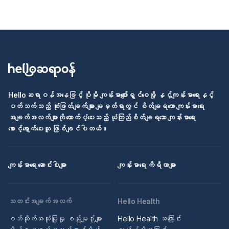
Helloဆရာဝန်အနေဖြင့် ပိုမို ကျန်းမာပျော်ရွှင်စေဖို့ နှင့်ကျန်းမာရေးနှင့်
ပတ်သက်သည့် ဆုံးဖြတ်ချက်များ ချမှတ်ရာတွင် စိတ်ချရသော ကျန်းမာရေး
အချက်အလက်များကို ထောက်ပံ့ပေးသည့် ယုံကြည်စိတ်ချရသော ကျန်းမာရေး
စောင့်ရှောက်ပေးသူ ဖြစ်ချင်ပါတယ်။
ကျန်းမာရေး ဆောင်းပါးများ
ကျန်းမာရေး ကိရိယာများ
သတင်းအချက်အလက်
Hello Health
ဝဘ်ဆိုက်အသုံးပြုမှု စည်းမျဉ်းများ
Hello Health အကြောင်း