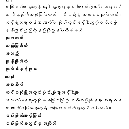
တခြားစစ်ဆေးမှုတွေနဲ့ ရောဂါရှာဖွေရာမှာမထိရောက်တဲ့အခါ ဆရာဝန်
ဟာ ဒီနည်းကိုအသုံးပြုပါတယ်။ ဒီနည်းနဲ့ အသားစရယူပါတယ်။
သင့်ရဲ့ဆရာဝန်ဟာ အောက်ပါ ကိုယ်တွင်းအင်္ဂါတွေကိုစစ်ဆေးဖို့
မှန်ပြောင်းကြည့်တဲ့နည်းကိုညွှန်ပါလိမ့်မယ်။
အူအတက်
သည်းခြေအိတ်
အသည်း
မုန့်ချိုအိတ်
အူသိမ်နှင့်အူမ
ဘေလုံး
အစာအိမ်
တင်ပဆုံရိုးအတွင်းပိုင်း မျိုးပွားအင်္ဂါများ
အထက်ပါနေရာတွေကိုမှန်ပြောင်းကြည့် စစ်ဆေးပြီးချိန်မှာ ဆရာဝန်
ဟာ အောက်ပါပြဿနာတွေရဲ့ အကြောင်းရင်းကိုရှာဖွေနိုင်ပါတယ်။
ဝမ်းဗိုက်အောင့်ခြင်း
ဝမ်းဗိုက်အတွင်းမှ အကျိတ်