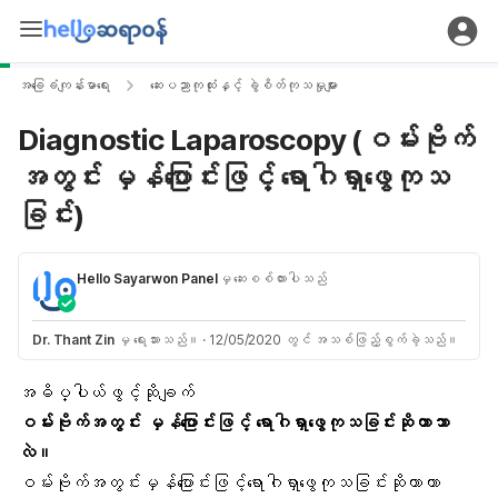
အခြေခံကျန်းမာရေး
ဆေးပညာကုထုံးနှင့် ခွဲစိတ်ကုသမှုများ
Diagnostic Laparoscopy (ဝမ်းဗိုက်
အတွင်း မှန်ပြောင်းဖြင့် ရောဂါရှာဖွေကုသ
ခြင်း)
Hello Sayarwon Panel
မှ ဆေးစစ်ထားပါသည်
Dr. Thant Zin
မှ ရေးသားသည်။
·
12/05/2020 တွင် အသစ်ဖြည့်စွက်ခဲ့သည်။
အဓိပ္ပါယ်ဖွင့်ဆိုချက်
ဝမ်းဗိုက်အတွင်း မှန်ပြောင်းဖြင့် ရောဂါရှာဖွေကုသခြင်းဆိုတာဘာ
လဲ။
ဝမ်းဗိုက်အတွင်းမှန်ပြောင်းဖြင့်ရောဂါရှာဖွေကုသခြင်းဆိုတာဟာ