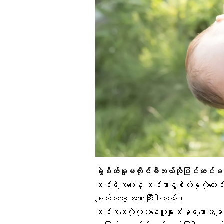
ခွဲစိတ်မှုမတိုင်မီဘယ်လိုပြင်ဆင်မ
သင့်ရဲ့ကလေးနဲ့ သင်ဟာခွဲစိတ်မှုကိုကေ
ချက်ကတော့ အရေးကြီးပါတယ်။
သင့်ကလေးကိုကုသနေသူများထံမှရသောအချ