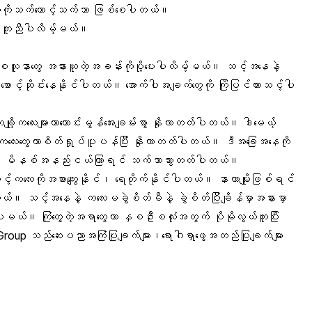
်ကလေးကိုသက်တောင့်သက်သာ ဖြစ်စေပါတယ်။
ာင် ကူညီပါလိမ့်မယ်။
ပြီးစလူနာတွေ အနားယူတဲ့အခန်းကိုပို့ပေးပါလိမ့်မယ်။ သင့်အနေနဲ့
ာစောင့်ဆိုင်းနေနိုင်ပါတယ်။ အောက်ပါအချက်တွေကို ကြိုပြင်ထားသင့်ပါ
ျို့ကလေးများဟာကောင်းမွန်အေးချမ်းစွာ နိုးလာတတ်ပါတယ်။ ဒါမေယ့်
 ကလေးတွေဟာစိတ်ရှုပ်ပူပန်ပြီး နိုးလာတတ်ပါတယ်။ ဒီအခြေအနေကို
တယ်။ မိနစ်အနည်းငယ်ကြာရင် သက်သာသွားတတ်ပါတယ်။
့်ကလေးကိုအစားကျွေးနိုင်၊ ရေတိုက်နိုင်ပါတယ်။ နာတာမျိုးဖြစ်ရင်
တယ်။ သင့်အနေနဲ့ ကလေးမခွဲစိတ်မီနဲ့ ခွဲစိတ်ပြီးချိန်မှာအနားမှာ
းရပါမယ်။ ကြုံတွေ့တဲ့အရာတွေဟာ နှစဦးစလုံးအတွက် ပိုမိုလွယ်ကူပြီး
p သည်ဆေးပညာအကြံပြုချက်များ၊ရောဂါရှာဖွေအတည်ပြုချက်များ