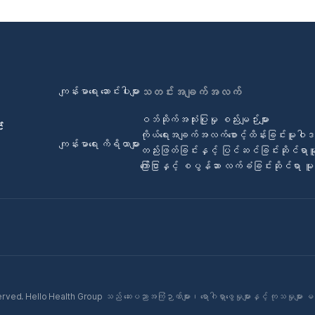
ကျန်းမာရေး ဆောင်းပါးများ
သတင်းအချက်အလက်
ဝဘ်ဆိုက်အသုံးပြုမှု စည်းမျဉ်းများ
်
ကိုယ်ရေးအချက်အလက်စောင့်ထိန်းခြင်းမူဝါ
ကျန်းမာရေး ကိရိယာများ
တည်းဖြတ်ခြင်းနှင့် ပြင်ဆင်ခြင်းဆိုင်ရာ
ကြော်ငြာနှင့် စပွန်ဆာ လက်ခံခြင်းဆိုင်ရာ 
ed. Hello Health Group သည် ဆေးပညာအကြံဉာဏ်များ၊ ရောဂါရှာဖွေမှုများနှင့် ကုသမှုများ မ