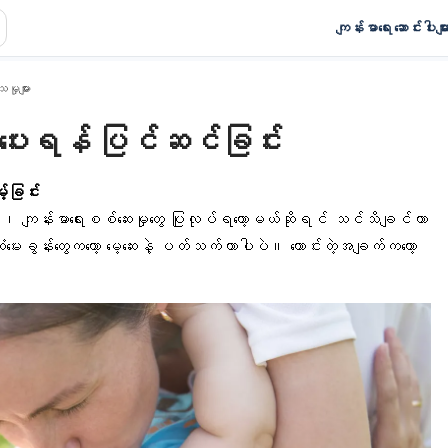
ကျန်းမာရေး ဆောင်းပါးမျာ
မှုများ
ေးပေးရန် ပြင်ဆင်ခြင်း
်ခြင်း
မှု၊ ကျန်းမာရေးစစ်ဆေးမှုတွေ ပြုလုပ်ရတော့မယ်ဆိုရင် သင်သိချင်တာ
ုံးမေးခွန်းတွေကတော့ မေ့ဆေးနဲ့ ပတ်သက်တာပါပဲ။ ကောင်းတဲ့အချက်ကတော့