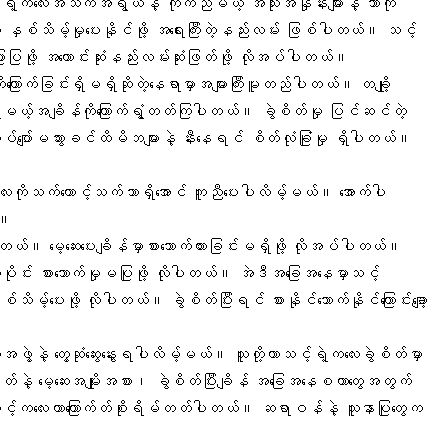
ဲ့ကလေးအသက်အရွယ်နဲ့ ကိုက်ညီမယ့် အသုံးအနှုန်းများနဲ့ ဘာကို
ကို နှစ်သိမ့်မှုပေးနိုင်ဖို့ အရေးကြီးတဲ့နည်းလမ်း ဖြစ်ပါတယ်။ သင့်
ပြဖို့ အကောင်းဆုံးနည်းလမ်းဆုံးဖြတ်ဖို့ လိုအပ်ပါတယ်။
ေးကိုကြောက်ခြင်းရှိမရှိဆိုတဲ့နေရာမှာအများကြီးမူတည်ပါတယ်။ တချို့
ာရမယ့်အချိန်ကိုကြောက်ရွံ့တတ်ကြပါတယ်။ ခွဲစိတ်မှု ပြင်ဆင်တဲ့
်ပျော်မသွားခင်ထိမိဘများနဲ့ နီးနေရင် စိတ်လုံခြုံမှု ရှိပါတယ်။
ဲ့ကလေးကိုသက်တောင့်သက်သာရှိအောင် ကူညီပေးပါလိမ့်မယ်။ အောက်ပါ
်။
တယ်။ မေ့ဆေးပေးချိန်မှာစားသောက်ထားခြင်းမရှိဖို့ လိုအပ်ပါတယ်။
ိုင်း စားသောက်မှုမပြုဖို့ လိုပါတယ်။ အဲဒီအခြေအနေမှာသင့်
ပေးဖို့ လိုပါတယ်။ ခွဲစိတ်ပြီးရင် စားနိုင်သောက်နိုင်ကြောင်းချော့
ဖွဲ့နဲ့ တွေ့ဆုံဆွေးနွေးရပါလိမ့်မယ်။ သူတို့ဟာသင့်ရဲ့ကလေးခွဲစိတ်မှာ
ိတ်နဲ့ မေ့ဆေးအမျိုးအစား၊ ခွဲစိတ်ပြီးချိန် အခြေအနေစတာတွေအတွက်
မှာသင့်ကလေးဟာကြောက်တ်စိုးရိမ်တတ်ပါတယ်။ ဆရာဝန်နဲ့ သူနာပြုတွေက