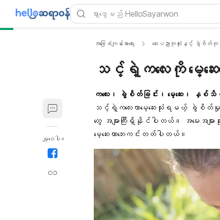
အခြေခံကျန်းမာရေး
ဆေးပညာကုထုံးနှင့် ခွဲစိတ်ကုသ
သင့်ရဲ့ကလေးကို မေ့ဆ
ကလေး၊ ခွဲစိတ်ခြင်း၊ မေ့ဆေး၊ နှစ်သိမ့
သင့်ရဲ့ကလေးဟာမေ့ဆေးသုံးရမယ့် ခွဲစိတ်
တွေ အများကြီးရှိနိုင်ပါတယ်။ အမေးအများဆ
မေ့ဆေးဟာဘေးကင်းတတ်ပါတယ်။
မျှဝေပါ။