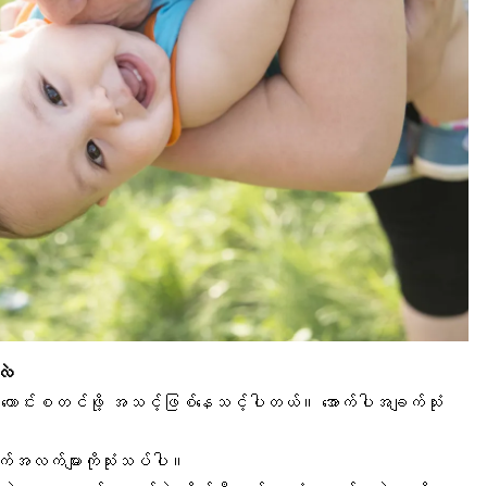
လဲ
ာင်းကောင်းစတင်ဖို့ အသင့်ဖြစ်နေသင့်ပါတယ်။ အောက်ပါအချက်သုံး
က်အလက်များကိုသုံးသပ်ပါ။