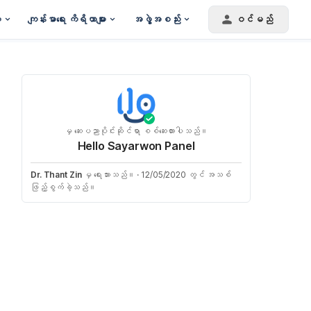
း
ကျန်းမာရေး ကိရိယာများ
အဖွဲ့အစည်း
ဝင်မည်
မှ ဆေးပညာပိုင်းဆိုင်ရာ စစ်ဆေးထားပါသည်။
Hello Sayarwon Panel
Dr. Thant Zin
မှ ရေးသားသည်။
·
12/05/2020 တွင် အသစ်
ဖြည့်စွက်ခဲ့သည်။