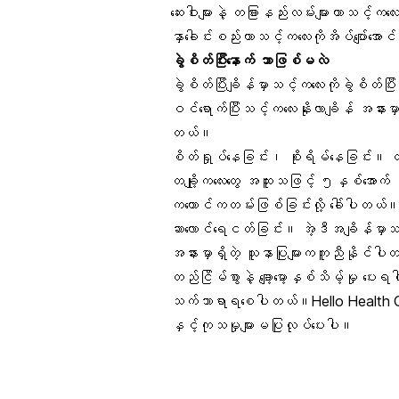
ဆေးဝါးများနဲ့ တခြားနည်းလမ်းများဟာသင့
နှာခေါင်းစည်းဟာသင့်ကလေးကိုအိပ်ပျော်အေ
ခွဲစိတ်ပြီးနောက် ဘာဖြစ်မလဲ
ခွဲစိတ်ပြီးချိန်မှာသင့်ကလေးကိုခွဲစိတ်
ဝင်ရောက်ပြီးသင့်ကလေးနိုးလာချိန် အနားမှ
တယ်။
စိတ်ရှုပ်နေခြင်း၊ စိုးရိမ်နေခြင်း။ တခ
တချို့ကလေးတွေ အထူးသဖြင့် ၅နှစ်အောက်
ကယောင်ကတမ်းဖြစ်ခြင်းလို့ ခေါ်ပါ
ဆာလောင်ရေငတ်ခြင်း။ အဲ့ဒီအချိန်မှာသင
အနားမှာရှိတဲ့ သူနာပြုများကကူညီနိုင်ပါ
တည်ငြိမ်စွာနဲ့ ချော့မော့နှစ်သိမ့်မှု ပေ
သက်သာရာရစေပါတယ်။Hello Health Grou
နှင့်ကုသမှုများမပြုလုပ်ပေးပါ။