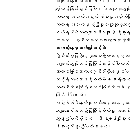
ဘာဖြစ်နေတယ်ဆိုတာကိုရှင်းပြပါ။ သင့်ရ
မျှော်လင့်ကြောင်းရှင်းပြပါ။ ဒါဟာလူနာတွေ
ကလေးရဲ့ အသက်အရွယ် ခံစားမှုအလိုက်ပြော
ကလေးရဲ့ အသက်နဲ့ ဖွံ့ဖြိုးမှုဟာသူတို့မေ့ဆ
ငယ်ရွယ်တဲ့ကလေးများဟာမိဘများနဲ့ ခွဲခွ
အခန်း၊ ခွဲစိတ်ခန်းစတာတွေမှာသူတို့အိပ
တကယ့်နေ့မှာဘာကိုမျှော်လင့်လဲ
ခွဲစိတ်မှုပြုတဲ့နေ့မှာဆေးအဖွဲ့ဟာသင့်ရ
အချက်တွေကိုသင်ကြိုပြင်ထားနိုင်ပါတယ
ဆာလောင်ခြင်းဟာကလေးကိုစိတ်တိုစေနိုင်ပါ
သင့်ရဲ့ကလေးဟာမခွဲစိတ်မီ ၈နာရီနောက်ပ
ကလေးစိတ်မကြည်မလင်ဖြစ်တဲ့အခါ နှစ်သိမ့်
ပြောနိုင်ပါတယ်။
မခွဲစိတ်မီနောက်ဆုံးစစ်ဆေးမှုအနေနဲ့ ဆေးအ
သေချာအောင်အတည်ပြုပြီးခွဲစိတ်မှု အသေးစ
ဆွေးနွေးကြပါလိမ့်မယ်။ ဒီအချိန်မျိုး
ဒီအတွက် ကူညီပါလိမ့်မယ်။