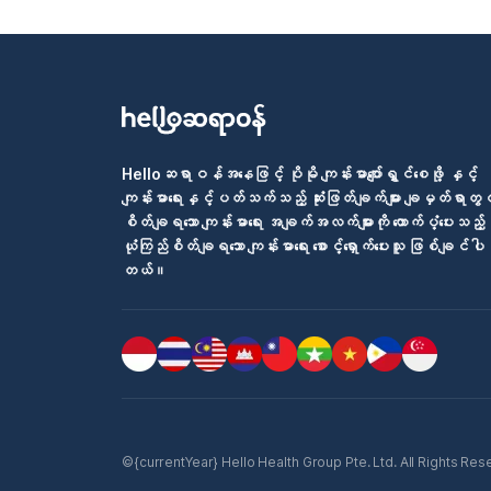
Helloဆရာဝန်အနေဖြင့် ပိုမို ကျန်းမာပျော်ရွှင်စေဖို့ နှင့်
ကျန်းမာရေးနှင့်ပတ်သက်သည့် ဆုံးဖြတ်ချက်များ ချမှတ်ရာတွင
စိတ်ချရသော ကျန်းမာရေး အချက်အလက်များကို ထောက်ပံ့ပေးသည့်
ယုံကြည်စိတ်ချရသော ကျန်းမာရေး စောင့်ရှောက်ပေးသူ ဖြစ်ချင်ပါ
တယ်။
©{currentYear} Hello Health Group Pte. Ltd. All Rights Reserv