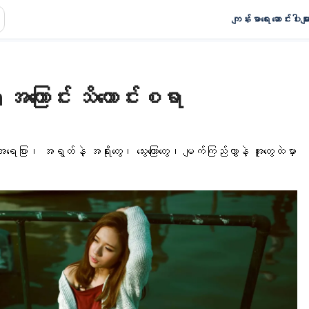
ကျန်းမာရေး ဆောင်းပါးမျာ
 အကြောင်း သိကောင်းစရာ
ရေပြား၊ အရွတ်နဲ့ အရိုးတွေ၊ သွေးကြောတွေ၊ မျက်ကြည်လွှာနဲ့ အူတွေထဲမှာ