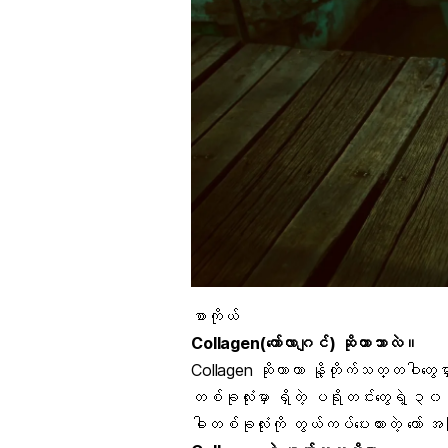
စာကိုယ်
Collagen(ကော်လာဂျင်) ဆိုတာဘာလဲ။
Collagen ဆိုတာဟာ နို့တိုက်သတ္တဝါတွေမှ
တစ်ခုလုံးမှာ ရှိတဲ့ ပရိုတင်းတွေရဲ့ ၃၀
ဓါတစ်ခုလုံးကို တွယ်ကပ်ပေးထားတဲ့ ကော်