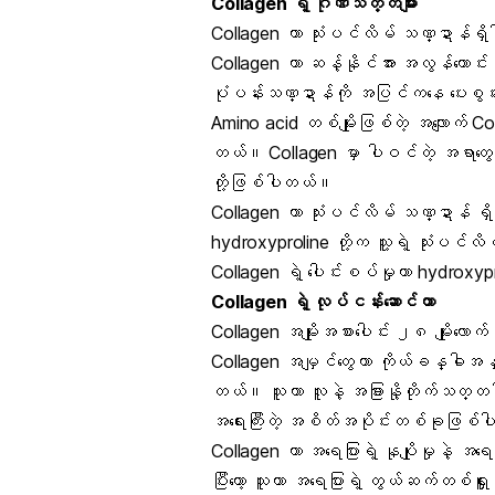
Collagen ရဲ့ ဂုဏ်သတ္တိများ
Collagen ဟာ သုံးပင်လိမ် သဏ္ဍာန်ရ
Collagen ဟာ ဆန့်နိုင်အား အလွန်ကောင်းမွ
ပုံပန်းသဏ္ဍာန်ကို အပြင်ကနေ ပေးစွမ်းတ
Amino acid တစ်မျိုးဖြစ်တဲ့ အလျောက် C
တယ်။ Collagen မှာ ပါဝင်တဲ့ အရာတွေက
တို့ဖြစ်ပါတယ်။
Collagen ဟာ သုံးပင်လိမ် သဏ္ဍာန် ရှိပါ
hydroxyproline တို့က သူ့ရဲ့ သုံးပင်လိ
Collagen ရဲ့ ပေါင်းစပ်မှုဟာ hydroxyprol
Collagen ရဲ့ လုပ်ငန်းဆောင်တာ
Collagen အမျိုးအစားပေါင်း ၂၈ မျိုးလော
Collagen အမျှင်တွေဟာ ကိုယ်ခန္ဓါအနှံ့
တယ်။ သူဟာ လူနဲ့ အခြားနို့တိုက်သတ္တဝါတ
အရေးကြီးတဲ့ အစိတ်အပိုင်းတစ်ခုဖြစ
Collagen ဟာ အရေပြားရဲ့ နုပျိုမှုနဲ့ 
ပြီးတော့ သူဟာ အရေပြားရဲ့ တွယ်ဆက်တစ်ရှူး 