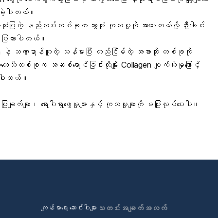
စေခဲ့ပါတယ်။
ုံးပြုတဲ့ နည်းလမ်းတစ်ခုက သွားဖုံး ကုသမှုကို အားပေးတယ်လို့ ဦးခေါင်း
ော်ပြထားပါတယ်။
 နဲ့ သဏ္ဍာန်တူတဲ့ သန်မာပြီး တည်ငြိမ်တဲ့ အစားထိုး တစ်ခုကို
သီတစ်စုက အဆစ်ရောင်ခြင်းလိုမျိုး Collagen ပျက်ဆီးမှုကြောင့်
့ကြပါတယ်။
ျက်များ၊ ရောဂါရှာဖွေမှုများနှင့် ကုသမှုများကို မပြုလုပ်ပေးပါ။
ကျန်းမာရေး ဆောင်းပါးများ
သတင်းအချက်အလက်