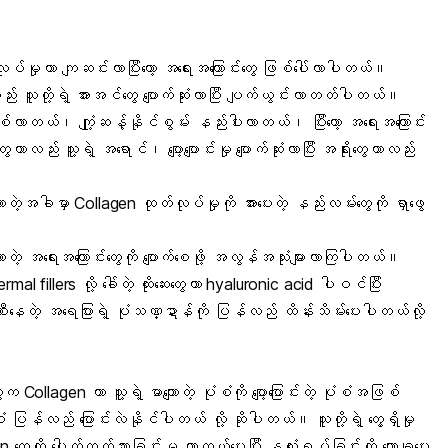
်မှုဟာ ကျဆင်းလာပြီးတော့ အရေးအကြောင်းတွေ ဖြစ်ပေါ်လာပါတယ်။
း သူတို့ရဲ့ အားအင်တွေ ပျောက်ဆုံးလာပြီး ပျက်ယွင်းလာတတ်ပါတယ်။
ဖြစ်လာတယ်၊ ကျုံ့ဆန့်နိုင်စွမ်း နည်းပါးလာတယ်၊ ပြီးတော့ အရေးအကြောင်း
ာလည်း သူ့ရဲ့ အရောင်၊ ပျော့ပျောင်းမှု ပျောက်ဆုံးလာပြီး အရိုးတွေဟာလည်း
တဲ့အခါမှာ Collagen ထုတ်လုပ်မှုကို အားပေးတဲ့ နည်းလမ်းတွေကို ရှာဖွေ
စ်လာတဲ့ အရေးအကြောင်းတွေကို ပျောက်စေဖို့ အလွန်အသုံးများလာကြပါတယ်။
llers လို့ ခေါ်တဲ့ ထိုးဆေးတွေဟာ hyaluronic acid ပါဝင်ပြီး
ီးနေတဲ့ အရေပြားရဲ့ ပုံသဏ္ဍာန်ကို ပြန်လည် ထိန်းသိမ်းပေးပါတယ်လို့
ollagen ဟာ သူ့ရဲ့ မာကျောတဲ့ ပုံစံကို ပျော့ပြောင်းတဲ့ ပုံစံအဖြစ်
ံစံ ပြန်လည် ပြောင်းလဲနိုင်ပါတယ် လို့ ဆိုပါတယ်။ သူတု့ိရဲ့ တွေ့ရှိမှု
n တွေကို ပေါက်ထွက်သွားခြင်းမှ ကာကွယ်ပေးပြီး နှလုံးရပ်ခြင်းကို လျှော့ချပေး