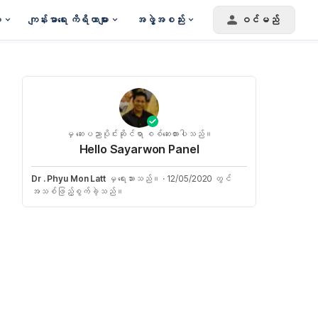
း
ကျန်းမာရေး ကိရိယာများ
အဖွဲ့အစည်း
ဝင်မည်
မှ ဆေးပညာပိုင်းဆိုင်ရာ စစ်ဆေးထားပါသည်။
Hello Sayarwon Panel
Dr . Phyu Mon Latt
မှ ရေးသားသည်။
·
12/05/2020 တွင်
အသစ်ဖြည့်စွက်ခဲ့သည်။