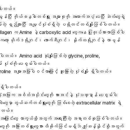
ှိပါတယ်။
န်ပြီး ကိုယ်ခန္ဓါတစ်ရှူး အများစုကို အထောက်အပံ့ ပေးပြီး ဆဲလ်တွေရဲ့
ဲ့ ရှည်လျားပြီး အမျှင်ပုံစံရှိတဲ့ ပရိုတင်းတစ်မျိုးဖြစ်ပါတယ်။
ollagen က Amine နဲ့ carboxylic acid တွေကနေ ပြုလုပ်ထားတာဖြစ်ပါ
တော့ ဟိုက်ဒရိုဂျင်၊ အောက်ဆီဂျင်၊ နိုက်ထရိုဂျင်နဲ့ ကာဗွန်
တယ်။ Amino acid သုံးမျိုးဖြစ်တဲ့ glycine, proline,
မ် ပုံစံကို ပေးစွမ်းပါတယ်။
ine အများအပြားပါဝင်တာကြောင့် ထူးခြားတဲ့ ပုံစံမျိုး ရှိပါတယ်။
က် ရှိပါတယ်။
အပြားက အစိတ်အပိုင်းတွေကို အားအင်နဲ့ ပုံသဏ္ဍာန် ပေးစွမ်းပါ
ွေမှာ တွယ်ဆက်တစ်ရှူးတွေကို ဖြစ်စေတဲ့ extracellular matrix ရဲ့
်ပါတယ်။
အရေအကြောင်းတွေ ကာကွယ်ဖို့အတွက် အရေးကြီးတဲ့ အရာတစ်ခုဖြစ်ပါတယ်။
တွေကို အခြားတစ်ရှူးတွေအား ထိခိုက်ခြင်းမရှိဘဲ ကျုံ့ဆန့်နိုင်ဖို့အတွက်