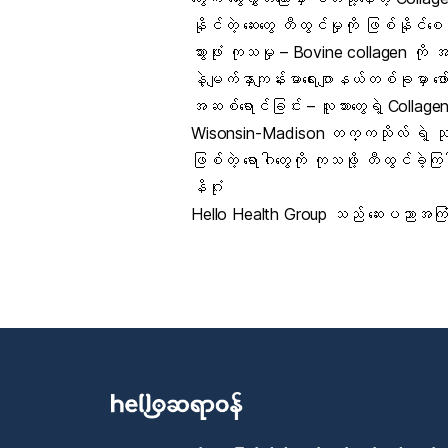
နိုင်တဲ့ ဆေးတွေ တီထွင်မှုကို ဖြစ်နိုင်
သွားဖုံး ကုသမှု – Bovine collagen ကို အသ
နဲ့မျက်နှာကျန်းမာရေးဂျာနယ်တစ်ခုမှာ ဖ
အဆစ်ရောင်ခြင်း – လူသားတွေရဲ့ Collagen
Wisonsin-Madison တက္ကသိုလ် ရဲ့ သုတေ
ဖြစ်တဲ့ ရောဂါတွေကို ကုသဖို့ တီထွင်ခဲ
နိဂုံး
Hello Health Group သည် ဆေးပညာအကြံပြုခ