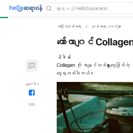
အခြေခံကျန်းမာရေး
ကျန်းမာရေး သတင်းများ
ကော်လာဂျင် Collagen
နိဒါန်း
Collagen ကို အမျှင်တစ်ရှူးတွေဖြစ်တဲ့ အ
တွေ့ရတတ်ပါတယ်။
မျှဝေပါ။