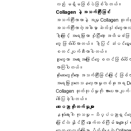
လည်း မရှိမဖြစ်ပဲဖြစ်ပါတယ်။
Collagen နဲ့ အသက်ကြီးခြင်း
အသက်ကြီးလာတာနဲ့ အမျှ Collagen ထုတ်လုပ
အသက်ကြီးလာတဲ့အခါမှာ ဆဲလ်ပုံစံတွေဟာလည်
ဒါ့ကြောင့် အရေပြားဟာ ပိုပြီးတော့ အထိမခံ
တွေ ဖြစ်ပေါ်လာတယ်။ ဒါ့ပြင် ဆံပင်မွှေးတွေဟ
စတင် ပျက်ဆီးလာပါတယ်။
လူတွေဟာ အရေးအကြောင်းတွေ စတင်ဖြစ်ပေါ်လာ
လာကြပါတယ်။
ထိုးဆေးတွေကိုတော့ အသက်ကြီးခြင်းကြောင့် ဖြ
အရေပြားသုတေသနလေ့လာမှုတစ်ခုအရ Dermal fi
Collagen ထုတ်လုပ်မှုကို အားပေးကာ ပျက်စ
ဖေါ်ပြခဲ့ပါတယ်။
ဆေးပညာ တိုးတက်မှုများ
နှလုံးရောဂါ ကုသမှု – သိပ္ပံပညာရှင်တွေက C
ပြောင်းလဲ နိုင်ပြီး နောက်တစ်ကြိမ်မာကျောပု
တွေက သွေးလွှတ်ကြောမှာ ပိတ်ဆို့နေတဲ့ Collage