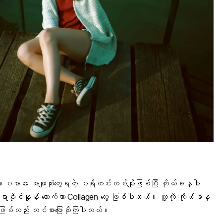
ာ ပမာဏ အများဆုံးတွေ့ရတဲ့ ပရိုတင်းတစ်မျိုးဖြစ်ပြီး ကိုယ်ခန္ဓါ
 ရာခိုင်နှုန်း လောက်ဟာ Collagen တွေ ဖြစ်ပါတယ်။ သူ့ကို ကိုယ်ခန္
 အဖြစ်လည်း တင်စားပြောဆိုကြပါတယ်။