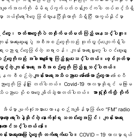
းအချက်အလက်ကို မိမိရပ်ကွက်ပတ်ဝန်းကျင်ကပါ ထပ်ဆင့်သိရှိ
ယ်လိုရောဂါတွေ ဖြစ်ပွားနေပြီဆိုတာကို သိရှိပြီး ကာကွယ်နိုင်မှာ
င်တွေ၊ ဇာတ်ကားတွေကိုပဲ တစိုက်မတ်မတ် ကြည့်မနေသင့်ပါဘူး။
်းမာရေးဆွေးနွေးပွဲ အစီအစဉ်တွေကိုလည်း ထုတ်လွှင့်ပေးလျက်ရှိပါ
ပညာရှင်တွေဖြစ်တဲ့ ဆရာဝန်၊ ကျန်းမာရေးမှူးတွေ ပါဝင်ဆွေးနွေး
်တွေကိုလည်း
အခါအားလျော်စွာ
ကြည့်ရှုပေးသင့်ပါတယ်။
ဖေ့စ်ဘုတ်
မှာ
ွှင့်တဲ့
ကျန်းမာရေး
အစီအစဉ်တွေကို
ကြည့်ရှုသင့်ပါတယ်။
းဌာနက စီစဉ်တဲ့
ကျန်းမာရေးအသိပညာပေး မော်တော်ယာဉ်တွေဟာ
လော်စပီ
ိပညာတွေကို ဖြန့်ဖြူး တတ်ပါတယ်။ Covid-19 ကာလမှာဆိုရင် မကြာမ
သိပညာပေး ပိုစတာတွေ ချိတ်ဆွဲထားတတ်ပါတယ်။
အာရုံစိုက်လို့
လိုက်
၊ အိမ်မှာ မျက်လုံးအနားပေးကာ နေ့စဉ်အချိန်မှာဖြစ်စေ “FM” radio
ှာတော့
ရောဂါနဲ့ဆိုင်တဲ့
နောက်ဆုံးရ သတင်းတွေအပြင်၊
ကျန်းမာရေး
ားထောင်သင့်ပါတယ်
နော်။
ျန်းမာရေးဟောပြောပွဲတွေကို
တက်ရောက်ပေးပါ။
COVID – 19 ကာလမှာရယ်