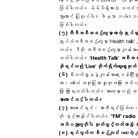
ဖြစ်ပါတယ်။ မိမိသိရှိထားတဲ့ သတင်
သွားအောင် ပြုလုပ်ပါ။ ဒါမှသာ ဘယ်ဒေသမှာ ဘ
ဖြစ်ပါတယ်။
(
၅
)
တီဗီအစီအစဉ်တွေမှာလာတဲ့ ရုပ်ရှ
ရုပ်သံအစီအစဉ်တွေမှာ ‘Health talk’ ကျန
တယ်။ ဒီလို အစီအစဉ်တွေမှာ ကျန်းမာရေး
တတ်ပါတယ်။ ‘
Health Talk’
အစီအစဉ
ဆိုရင်လည်း
‘Live’
တိုက်ရိုက်ဆွေးနွေးထုတ်လ
(
၆
)
မီးသတ်ဌာနနဲ့ ကျန်းမာရေးဝန်ကြီ
ကာ၊ အော်လံ အသုံးပြုကာ လူထုအကြား အသ
ကြာ ကြားရတတ်ပါတယ်။ ကားဘေးမှာလည်း အ
နားထောင်သင့်ပါတယ်။
(
၇
)
ကားမောင်းရင်း၊ ကားစီးရင်းဖြစ်စေ
ကို ဖွင့်ထားနိုင်ပါတယ်။
“FM” radio
မ
အသိပညာတွေကိုပါ
ထုတ်လွှင့်တတ်တာမို့
န
(
၈
)
ရပ်ကွက်က
စီစဉ်ကျင်းပပေးတဲ့
က