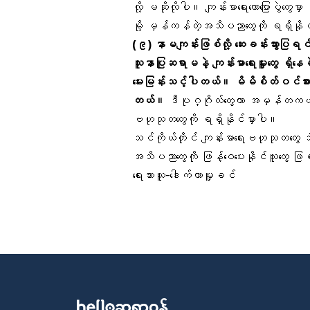
လို့ မဆိုလိုပါ။ ကျန်းမာရေးဟောပြောပွဲတွေမ
မို့ မှန်ကန်တဲ့အသိပညာတွေကို ရရှိနို
(
၉
)
နာမကျန်းဖြစ်လို့
ဆေးခန်းသွားပြရင
သူနာပြုဆရာမနဲ့
ကျန်းမာရေးမှူးတွေ
ရှိနေ
မေးမြန်းသင့်ပါတယ်။
မိမိစိတ်ဝင်စား
တယ်။
ဒီပုဂ္ဂိုလ်တွေဟာ အမှန်တကယ် တ
ဗဟုသုတတွေကို ရရှိနိုင်မှာပါ။
သင်ကိုယ်တိုင် ကျန်းမာရေးဗဟုသုတတွေ သ
အသိပညာတွေကို ဖြန့်ဝေပေးနိုင်သူတွေ ဖ
ရေးသားသူ-ဒေါက်တာမှူးခင်