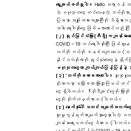
ရွေးချယ်ဖတ်ရှုပါ။
Hello ဆရာဝန် တစ်ခ
တဲ့ ဗဟုသုတတွေ တင်ပေးနေတဲ့ ဘယ်လိုစာမ
ပြဿနာ အမျိုးအစားအများကြီးကို သိရှိနားလည
အခါ ရောဂါဆိုးတွေ ဖြစ်မလာအောင်လည်း ကြ
(
၂
)
ရုပ်မြင်သံကြား
(
တီဗွီ
)
က
ကျန်းမာရ
COVID – 19
ကပ်ရောဂါဆိုးကြီး ဖြစ်ပွာ
လက်ကို ဘယ်လို စနစ်တကျ ဆေးသင့်သလဲကိ
နိုင်သလဲဆိုတာကို ရုပ်ပုံလေးတွေနဲ့ ရိုက
ဗဟုသုတတွေဟာ
ကျယ်ကျယ်ပြန့်ပြန့်နဲ့
သ
(
၃
)
‘
လက်ကိုခဏခဏဆေးပါ
။
လူစုလူဝေး
လိုကာလမှာ မကြာခဏ ကြားဖူးကြမယ် ထင်ပ
တွေ ရှိပါတယ်။ ဒီလိုသီချင်းတွေကို ကြားတို
တွေကို လိုက်လံမှတ်သားသင့်ပါတယ်။
(
၄
)
နောက်ဆုံးပေါ်
သတင်းအချက်အလက်တွ
လူမှုကွန်ရက်စာမျက်နှာတွေမှာပါတဲ့ သတ
ကျန်းမာရေးသတင်းတွေ သိထားသင့်ပါတယ်။
နေ့စဉ် ထုတ်ပြန်တဲ့ COVID – 19 လူနာစာ