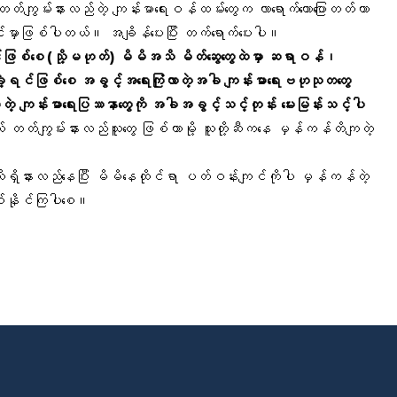
ှာ တတ်ကျွမ်းနားလည်တဲ့
ကျန်းမာရေးဝန်ထမ်း
တွေက လာရောက်ဟောပြောတတ်တာ
င်မှာဖြစ်ပါတယ်။ အချိန်ပေးပြီး တက်ရောက်ပေးပါ။
်ဖြစ်စေ
(
သို့မဟုတ်
)
မိမိအသိ
မိတ်ဆွေတွေထဲမှာ
ဆရာဝန်
၊
ခဲ့ရင်ဖြစ်စေ
အခွင့်အရေးကြုံလာတဲ့အခါ
ကျန်းမာရေးဗဟုသုတတွေ
တဲ့
ကျန်းမာရေးပြဿနာ
တွေကို
အခါအခွင့်သင့်တုန်း
မေးမြန်းသင့်ပါ
တ်ကျွမ်းနားလည်သူတွေ ဖြစ်တာမို့ သူတို့ဆီကနေ မှန်ကန်တိကျတဲ့
ိရှိနားလည်နေပြီး မိမိနေထိုင်ရာ ပတ်ဝန်းကျင်ကိုပါ မှန်ကန်တဲ့
ြစ်နိုင်ကြပါစေ။