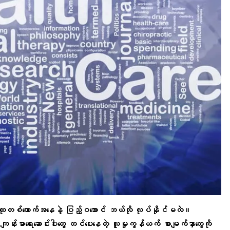
ထုတစ်ယောက်အနေနဲ့
ပြည့်ဝအောင်
ဘယ်လို လုပ်နိုင်မလဲ။
ကျန်းမာရေးဆောင်းပါးတွေ
တင်ပေးနေတဲ့
လူမှုကွန်ယက်
စာမျက်နှာတွေကို