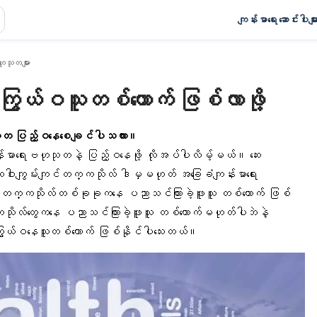
ကျန်းမာရေး ဆောင်းပါးမျာ
ုသုတများ
ကြွယ်ဝသူတစ်ယောက် ဖြစ်လာဖို့
သုတ ပြည့်ဝနေစေချင်ပါသလား။
်းမာရေးဗဟုသုတ
နဲ့ ပြည့်ဝနေဖို့ လိုအပ်ပါလိမ့်မယ်။ ဆေး
ါးကျွမ်းကျင်တက္ကသိုလ် ဒါမှမဟုတ် အခြေခံကျန်းမာရေး
ဲ့ တက္ကသိုလ်တစ်ခုခုကနေ ပညာသင်ကြားခဲ့ဖူးသူ တစ်ယောက် ဖြစ်
လ်တွေကနေ ပညာသင်ကြားခဲ့ဖူးသူ တစ်ယောက်မဟုတ်ပါဘဲနဲ့
 ကြွယ်ဝနေသူတစ်ယောက် ဖြစ်နိုင်ပါသေးတယ်။