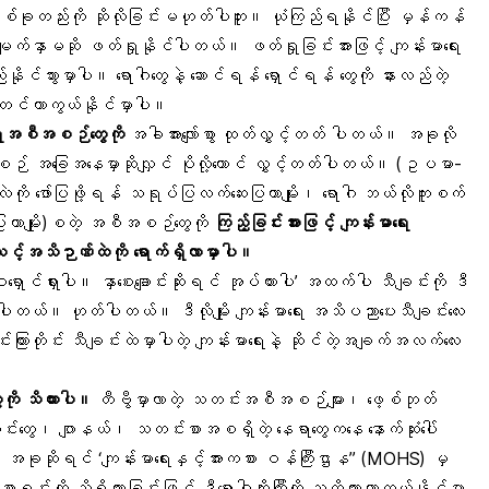
ုတည်းကို ဆိုလိုခြင်းမဟုတ်ပါဘူး။ ယုံကြည်ရနိုင်ပြီး မှန်ကန်
ျက်နှာမဆို ဖတ်ရှုနိုင်ပါတယ်။ ဖတ်ရှုခြင်းအားဖြင့် ကျန်းမာရေး
်နိုင်သွားမှာပါ။ ရောဂါတွေနဲ့ ဆောင်ရန် ရှောင်ရန် တွေကို နားလည်တဲ့
ိုတင်ကာကွယ်နိုင်မှာပါ။
ေးအစီအစဉ်တွေကို
အခါအားလျော်စွာ ထုတ်လွှင့်တတ် ပါတယ်။ အခုလို
းနေစဉ် အခြေအနေမှာဆိုလျှင် ပိုလို့တောင် လွှင့်တတ်ပါတယ်။ (ဥပမာ-
ု ဖော်ပြဖို့ရန် သရုပ်ပြလက်ဆေးပြတာမျိုး၊ ရောဂါ ဘယ်လိုကူးစက်
်ပြတာမျိုး)စတဲ့ အစီအစဉ်တွေကို
ကြည့်ခြင်းအားဖြင့်
ကျန်းမာရေး
င့်အသိဉာဏ်ထဲကို
ရောက်ရှိလာမှာပါ။
ရှောင်ရှားပါ။ နှာစေးချောင်းဆိုးရင် အုပ်ထားပါ’ အထက်ပါ သီချင်းကို ဒီ
ါတယ်။ ဟုတ်ပါတယ်။ ဒီလိုမျိုး ကျန်းမာရေး အသိပညာပေးသီချင်းလေး
င်းကြားတိုင်း သီချင်းထဲမှာပါတဲ့ ကျန်းမာရေးနဲ့ ဆိုင်တဲ့အချက်အလက်လေး
ေ
ကို သိထားပါ။
တီဗွီမှာလာတဲ့ သတင်းအစီအစဉ်များ၊ ဖေ့စ်ဘုတ်
င်းတွေ၊ ဂျာနယ်၊ သတင်းစာအစရှိတဲ့ နေရာတွေကနေ နောက်ဆုံးပေါ်
 အခုဆိုရင် ‘ကျန်းမာရေးနှင့်အားကစား ဝန်ကြီးဌာန” (MOHS) မှ
ရင်းကို သိရှိထားခြင်းဖြင့် ဒီ
ရောဂါဆိုးကြီး
ကို သတိထားကာကွယ်နိုင်မှာ