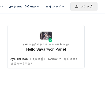
း
ကျန်းမာရေး ကိရိယာများ
အဖွဲ့အစည်း
ဝင်မည်
မှ ဆေးပညာပိုင်းဆိုင်ရာ စစ်ဆေးထားပါသည်။
Hello Sayarwon Panel
Aye Thi Mon
မှ ရေးသားသည်။
·
14/10/2021 တွင် အသစ်
ဖြည့်စွက်ခဲ့သည်။