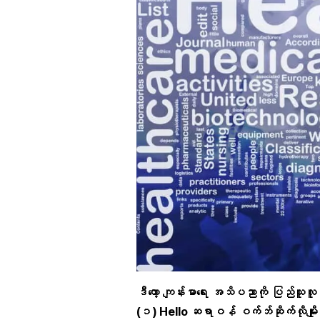
ဒီတော့
ကျန်းမာရေး
အသိပညာကို
ပြည်သူလူ
(
၁
) Hello
ဆရာဝန် ဝက်ဘ်ဆိုက်လိုမျိုး