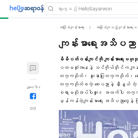
အခြေခံကျန်းမာရေး
အခြေခံကျသည့် ကျန်းမာရေးဗဟ
ကျန်းမာရေးအသိပညာ 
မိမိပတ်ဝန်းကျင်ကို
ကျန်းမာရေးဗဟု
ပထမဆုံးအနေနဲ့ သင်ကိုယ်တိုင်က
ကျန
တက္ကသိုလ်၊ သူနာပြုတက္ကသိုလ်၊ ဆေးဝ
တက္ကသိုလ်စတဲ့ ဆေးပညာနဲ့ နှီးနွယ် တ
မျှဝေပါ။
စရာမလိုအပ်ပါဘူး။ အထက်ပါ တက္ကသို
မှန်ကန်တဲ့ကျန်းမာရေး အသိပညာတွေနဲ့