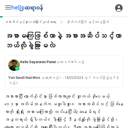
အစာအိမ်နှင့်အူလမ်းကြောင်း ကျန်းမာရေး
ဗိုက်ကယ်ခြင်း နှင့် လေပွခြင်း
အစာမကြေဖြစ်တာနဲ့ အစာအဆိပ်သင့်တာ
ဘယ်လိုခွဲခြားမလဲ
Hello Sayarwon Panel
မှ ဆေးစစ်ထားပါသည်
Yun Sandi Nan Mon
မှ ရေးသားသည်။
·
14/02/2024 တွင် အသစ်ဖြည့်စွက်ခဲ့
သည်။
အစာစားပြီး နောက်ပိုင်းမှာ ဖြစ်လာတာချင်း တူတယ် ဆိုပေမယ့်
ဝေဒနာ အတိမ်အနက်က မတူပါဘူး။ အစာအဆိပ်သင့် ဖြစ်နေ
တာကို ရိုးရိုး အစာမကြေတာလို့ ထင်နေပြီး ပေါ့ဆနေမိရင်
အန္တရာယ် ရှိပါတယ်။ ဒါ့ကြောင့် ဒီနှစ်မျိုးကို ခွဲခြားနိုင်ဖို့၊
စောစော ကုသနိုင်ဖို့ အရေးကြီးပါတယ်။ ဒီတော့ အစာမကြေဖြစ်တာနဲ့