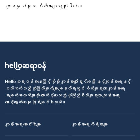
ကုသမှု ခံယူတာ စိတ်အချရဆုံး ပါပဲ။
Helloဆရာဝန်အနေဖြင့် ပိုမို ကျန်းမာပျော်ရွှင်စေဖို့ နှင့်ကျန်းမာရေးနှင့်
ပတ်သက်သည့် ဆုံးဖြတ်ချက်များ ချမှတ်ရာတွင် စိတ်ချရသော ကျန်းမာရေး
အချက်အလက်များကို ထောက်ပံ့ပေးသည့် ယုံကြည်စိတ်ချရသော ကျန်းမာရေး
စောင့်ရှောက်ပေးသူ ဖြစ်ချင်ပါတယ်။
ကျန်းမာရေး ဆောင်းပါးများ
ကျန်းမာရေး ကိရိယာများ