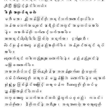
ချီပြီး ကြာမြင့်နိုင်ပါတယ်။
ဒါဆို ဘာလုပ်ရမလဲ
မအီမသာ၊ ပျို့အန်ခြင်းကို အရင်သက်သာအောင်လုပ်ပါ။
အန်တာမသက်သာမချင်း နာရီပိုင်းအတွင်း ဘာမှထပ်မစားပါ
နဲ့။
အစာအိမ်
ကို သက်သောင့်သက်သာထားပါ။
ဆာလာရင် ပေါ့ပေါ့ပါးပါး ဖြစ်တဲ့ ခရက်ကာ၊ ငှက်ပျောသီး၊
ပေါင်မုန့်စတာတွေ နည်းနည်းစားလိုက်ပါ။
အန်ချင်လာရင်
ရပ်
ထားပါ။
ရေသောက်ရင် တခါတည်းများများမသောက်ပါနဲ့။ နည်းနည်းချင်းနဲ့
မကြာခဏသောက်ပါ။
အစာအဆိပ်သင့် ဖြစ်နေချိန်မှာ အအန်ပျောက်ဆေး သို့မဟုတ်
ဝမ်းပိတ်ဆေးတွေကို ဆရာဝန် မညွှန်ကြားဘဲ မသောက်ပါနဲ့။ ရေဓာတ်
ဆုံးရှုံးမှု ဖြစ်နိုင်တာကြောင့် ဆရာဝန်က ဒီဆေးတွေကို လိုအပ်မှ
ညွှန်ကြားလာနိုင်ပါတယ်။
လက္ခဏာတွေ မသက်သာခင်အထိ နို့ထွက်ပစ္စည်း၊ ကဖင်း၊
အယ်ကိုဟော၊ နီကိုတင်းနဲ့ အဆီများ၊ အရသာလေးတဲ့ စားစရာတွေကို