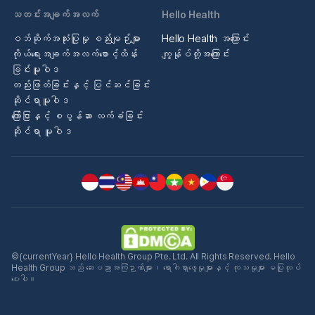
သတင်းအချက်အလက်
Hello Health
ဝဘ်ဆိုက်အသုံးပြုမှု စည်းမျဉ်းများ
Hello Health အကြောင်း
ကိုယ်ရေးအချက်အလက်စောင့်ထိန်း
ကျွန်ုပ်တို့အကြောင်း
ခြင်းမူဝါဒ
တည်းဖြတ်ခြင်းနှင့် ပြင်ဆင်ခြင်း
ဆိုင်ရာမူဝါဒ
ကြော်ငြာနှင့် စပွန်ဆာ လက်ခံခြင်း
ဆိုင်ရာ မူဝါဒ
©{currentYear} Hello Health Group Pte. Ltd. All Rights Reserved. Hello
Health Group သည် ဆေးပညာအကြံဉာဏ်များ၊ ရောဂါရှာဖွေမှုများနှင့် ကုသမှုများ မပြုလုပ်
ပေးပါ။