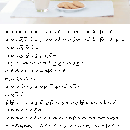
အစာမကြေဖြစ်တာနဲ့ အစာအဆိပ်သင့်တာ ဘယ်လိုခွဲခြားမလဲ
အစာမကြေဖြစ်တာနဲ့ အစာအဆိပ်သင့်တာ ဘယ်လိုခွဲခြားမလဲ ဆိုတော့
အစာမကြေ ဖြစ်တာ
အစာမကြေ ဖြစ်ပြီဆိုရင် –
နေထိုင်မကောင်းလောက်အောင် ပြည့်ကယ်နေခြင်း
ခေါင်းကိုက်၊ မအီမသာဖြစ်ခြင်း
လေချဉ်တက်ခြင်
အစာအိမ်ထဲမှ အစာများ ပြန်တက်လာခြင်း
လေပွခြင်း
ပျို့ခြင်း၊ အန်ခြင်း တို့လို လက္ခဏာတွေ ဖြစ်လာတတ်ပါတယ်။
အစာအဆိပ်သင့်တာ
အစာအဆိပ်သင့်တယ်
ဆိုတာ ကိုယ်စားလိုက်တဲ့ အစားအသောက်တွေမှာ
ဘက်တီးရီးယားတွေ
၊ ဗိုင်းရပ်စ်နဲ့ ကပ်ပါးပိုးတွေ ပါနေတာကြောင့်ပါ။