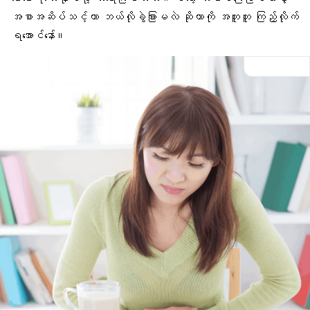
အစာအဆိပ်သင့်တာ ဘယ်လိုခွဲခြားမလဲ ဆိုတာကို အတူတူ ကြည့်လိုက်
ရအောင်နော်။