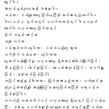
ရှောင်ပါ။
အားကုန်နွမ်းလျနေမှာမို့ အနားယူပါ။
အန်တာ၊ ဝမ်းလျှောတာတွေ ဖြစ်နေပြီဆို ဓာတ်ဆားရည် သောက်ပါ။
ဒါပေမယ့် ၃ ရက်အတွင်း
မသက်သာလာခဲ့ရင်
ဒါမှမဟုတ်
အောက်ပါ လက္ခဏာတွေ ဖြစ်လာရင်
ဗိုက် အရမ်း အောင့်တာ
အဖျား တက်တာ
ဝမ်းသွားတဲ့အထဲ သွေးပါတာ၊ ဝမ်းအမည်းတွေ သွားတာ
ဆက်တိုက် အန်နေတာ၊ သွေးပါလာတာ
ရေဓာတ်ခန်းခြောက်မှု လက္ခဏာတွေ ရှိလာတာ (အာခေါင်ခြောက်ခြင်း၊
ဆီးနည်းခြင်း၊ ခေါင်းမူးခြင်း၊ မောပန်းအားကုန်ခြင်း၊ အသက်ရှူ
မြန်၊ နှလုံးခုန်မြန်ခြင်း)
အမြင်အာရုံမှုန်ဝါးလာတာ၊ ကြွက်သားအားနည်းလာတာ၊ လက်မောင်းမှာ
ထုံကျဉ်လာတာလိုမျိုး အာရုံကြောပြဿနာတွေဖြစ်လာပြီဆို ဆရာဝန်အ
မြန်ဆုံးပြပါ။
တကယ်လို့ အစာအဆိပ်သင့် လက္ခဏာတွေ ရှိနေရင် ပြင်းထန်နေ
ပြီ၊ ခံစားရ မသက်သာဘူးဆို ဆေးရုံဆေးခန်း အရင်သွားပြီး စစ်ဆေး