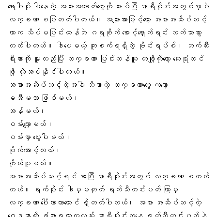
ရောဂါပိုး ပါနေတဲ့ အစားအသောက်တွေကို စားမိပြီး နာရီပိုင်းအတွင်းမှာပဲ
လက္ခဏာ စပြတတ်ပါတယ်။ အများအားဖြင့်တော့ အစာအဆိပ်သင့်
တာက သိပ်မပြင်းထန်ဘဲ ဂရုစိုက် စောင့်ရှောက်ရင်း သက်သာသွား
တတ်ပါတယ်။ ဒါပေမယ့် ကူးစက်ရရှိတဲ့ ဗိုင်းရပ်စ်၊ ဘက်တီး
ရီးယားကို မူတည်ပြီး လက္ခဏာ ပြင်းထန်သူ တချို့ကိုတော့ ဆေးရုံတင်
ဖို့ လိုအပ်နိုင်ပါတယ်။
အစာအဆိပ်သင့်တဲ့အခါ သိသာတဲ့ လက္ခဏာတွေ ကတော့
မအီမသာ ဖြစ်မယ်၊
အန်မယ်၊
ဝမ်းလျှောမယ်၊
ဝမ်းမှာ သွေးပါမယ်၊
ဗိုက်အောင့်တယ်၊
ကိုယ်ပူမယ်။
အစာအဆိပ်သင့်ရင် စားပြီး နာရီပိုင်းအတွင်း လက္ခဏာ စတတ်
တယ်။ ရက်ပိုင်း ဒါမှမဟုတ် ရက်သီတင်းပတ် ကြာမှ
လက္ခဏာ ပေါ်လာတာတောင် ရှိတတ်ပါတယ်။ အစာ အဆိပ်သင့်တဲ့
ဝေဒနာကို ခံစားရတာကလည်း နာရီပိုင်းကနေ ရက်သီတင်းပတ်နဲ့