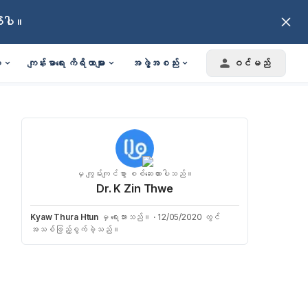
က်ပါ။
း
ကျန်းမာရေး ကိရိယာများ
အဖွဲ့အစည်း
ဝင်မည်
မှ ကျွမ်းကျင်စွာ စစ်ဆေးထားပါသည်။
Dr. K Zin Thwe
Kyaw Thura Htun
မှ ရေးသားသည်။
·
12/05/2020 တွင်
အသစ်ဖြည့်စွက်ခဲ့သည်။