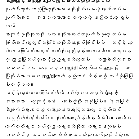
ဆီးချိုကြောင့် အာရုံကြောနာကျင်ခြင်းအားဘယ်လိုကုသနိုင်လဲ
ပျက်စီးသွားတဲ့ အာရုံကြောတွေကိုအစားမထိုးနိုင်ပေမယ့် နောက်ထပ်မ
ပျက်စီးအောင်၊ အနာသက်သာအောင် ကာကွယ်တဲ့ နည်းလမ်းတွေ ရှိပါ
တယ်။
နာကျင်မှုကိုကုသဖို့ ပထမဆုံးအဆင့်ဟာပျက်စီးမှုတွေ ထပ်မ
ဖြစ်အောင် သွေးတွင်းသကြားဓါတ်ကိုထိန်းချုပ်ခြင်းပါပဲ။ သင့်ရဲ့ သွေး
ထဲကသကြားဓါတ်အတွက် ဘယ်လိုရည်မှန်းထားတယ်ဆိုတာ ဆရာဝန်
ကို ပြောပြပြီးဘယ်လိုစောင့်ကြည့်ရမလဲလေ့လာပါ။ သကြားဓါတ်ကိုအစာ
မစားခင် ၇၀ ကနေ ၁၃၀ mg/dlထိရောက်အောင် လျှော့ချဖို့၊ စား
ပြီးချိန်မှာ ၁၈၀ mg/dlအောက် နည်းအောင် ထိန်းထားဖို့ သင့်ကိုပြောပြ
ပါလိမ့်မယ်။
သင့်ရဲ့သွေးထဲကသကြားဓါတ်ကိုလိုအပ်တဲ့ပမာဏမှာပဲရှိနေဖို့
အစားအစာ၊ လေ့ကျင့်ခန်း၊ ဆေးဝါးတို့ကို အသုံးပြုပါ။ ဒါ့အပြင်
ဆီးချိုကိုဆိုးရွားစေမယ့် တခြားကျန်းမာရေးပြသနာတွေ မဖြစ်အောင်
ဂရုစိုက်ထိန်းသိမ်းပါ။ ကိုယ်အလေးချိန်ထိန်းသိမ်းပါ။ ဆေးလိပ်
သောက်တတ်ရင် ဘယ်လိုဖြတ်ရမလဲဆိုတာ ဆရာဝန်ကိုမေးပါ။
အစပိုင်းမှာ ဆရာဝန်ဟာ မိမိဖာသာဝယ်ယူ သောက်သုံးနိုင်တဲ့ ဆေး