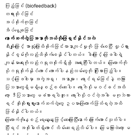
ကြည့်ခြင်း (biofeedback)
တရားထိုင်ခြင်း
အပ်စိုက်ကုခြင်း
အိပ်မွေ့ချခြင်း
နောက်ဆက်တွဲပြဿနာကိုဘယ်လိုဖြေရှင်းနိုင်သလဲ
ဆီးချိုကြောင့် အာရုံကြောထိခိုက်ခြင်းဟာနာကျင်မှုကို ဖြစ်စေပြီး လှုပ်ရှား
နိုင်စွမ်းကိုလည်းထိခိုက်စေနိုင်ပါတယ်။ ဒါကြောင့် ခြေဖဝါးရဲ့
ကျန်းမာရေးကိုလည်းဂရုတစိုက်ရှိဖို့ အရေးကြီးပါတယ်။ ခြေထောက်ကို
ပိုဂရုစိုက်နိုင်အောင် အောက်ပါနည်းလမ်းတွေကို ကြိုးစားကြည့်ပါ။
သင့်ခြေဖဝါးမှာ အကွဲအရှ၊ အနာများ၊ ရောင်ရမ်းခြင်းနဲ့ တခြား
ပြသနာတွေရှိမရှိနေ့စဉ်စစ်ဆေးပါ။ ရောဂါပိုးမဝင်ခင်အထိ
တော့ ဒီပြသနာတွေ မခံစားရပါဘူး။ ရောဂါပိုးဝင်တဲ့အခါ မကုဘဲထား
ရင် ဆိုးဆိုးရွားရွားနောက်ဆက်တွဲတွေ ဥပမာခြေထောက်ဖြတ်ရတဲ့အထိ
ဖြစ်နိုင်ပါတယ်။
ခြေထောက်ကိုနေ့စဉ် ရေနွေးနွေးဖြင့်ဆေးကြောပြီးနောက် ခြောက်အောင်သုတ်ပါ။
ပြီးရင် အစိုဓါတ်ရှိအောင် လိမ်းဆေးရည်လိမ်းပါ။ ခြေမကြားထဲတော့ မ