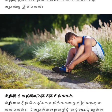
အာရုံကြောနာကျင်ခြင်းကိုသက်သာအောင်ဘယ်လိုလုပ်မလဲဆိုတဲ့
အချက်တွေ ဖြစ်ပါတယ်။
ဆီးချီုကြောင့် အာရုံကြောရောဂါဖြစ်ခြင်းဆိုတာဘာလဲ
ဆီးချိုဟာသင့်ကိုယ်ခန္ဓါတခုလုံးကိုကာလတာရှည် ပြဿနာတွေ ပေး
တတ်ပါတယ်။ ဒီအချက်ဟာအထူးသဖြင့် သင့်အနေနဲ့ သွေးထဲက