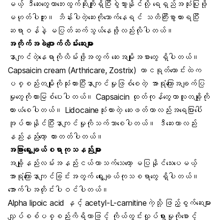
မယ့် ဒီဆေးတွေဟာဘေးထွက်ဆိုးကျိုးရှိပြီးစွဲသွားနိုင်လို့ ရေရှည်အသုံးပြုဖို့
မဟုတ်ပါဘူး။ ဘိန်းပါတဲ့ဆေးကိုသောက်နေရင် သတိကြီးစွာထားရပြီး
ဆရာဝန်နဲ့ မပြတ်ဆက်သွယ်နေဖို့လည်းလိုပါတယ်။
အကိုက်အခဲပျောက်လိမ်းဆေးများ
နာကျင်တဲ့နေရာကိုလိမ်းဖို့အတွက် ဆေးအမျိုးအစားတွေ ရှိပါတယ်။
Capsaicin cream (Arthricare, Zostrix) ဟာငရုတ်ကောင်းထဲက
ပစ္စည်းတမျိုးကိုသုံးထားပြီးနာကျင်မှုဖြစ်စေတဲ့ အာရုံကြောအချက်ပြ
မှုတွေကိုတားမြစ်ပေးပါတယ်။ Capsaicin ထုတ်ကုန်တွေဟာလူတချို့ကို
ယားယံစေပါတယ်။ Lidocaineသုံးထားတဲ့ ဆေးဖတ်ဟာလည်းအရေပြားပေါ်
အုပ်ထားနိုင်ပြီးနာကျင်မှုကိုသက်သာစေပါတယ်။ ဒီဆေးဟာလည်း
နည်းနည်းတော့ ယားတတ်ပါတယ်။
အခြားရွေးချယ်စရာကုသနည်းများ
အချို့နည်းလမ်းအနည်းငယ်ဟာသက်သေတော့ မပြနိုင်သေးပေမယ့်
အာရုံကြောနာကျင်ခြင်းအတွက် ရွေးချယ်ကုသစရာတွေ ရှိပါတယ်။
အောက်ပါအတိုင်းပါဝင်ပါတယ်။
Alpha lipoic acid နှင့် acetyl-L-carnitineကဲ့သို့ ဖြည့်စွက်ဆေးများ
လျှပ်စစ်ပစ္စည်းကိရိယာဖြင့် ကိုယ်တွင်းလှုပ်ရှားမှုကိုစောင့်