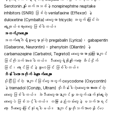
Serotonin မျိုးဆက်အသစ်နဲ့ norepinephrine reuptake
inhibitors (SNRI) ဖြစ်တဲ့ venlafaxine (Effexor) နဲ့
duloxetine (Cymbalta) ဆေးတွေဟာ tricyclic အတွက် ပြောင်းလဲ
ရွေးချယ်စရာဆေးတွေ ဖြစ်ပါတယ်။
အတက်ကျဆေးများ
အတက်ရောဂါရှိသူတွေမှာသုံးတဲ့ pregabalin (Lyrica)၊ gabapentin
(Gabarone, Neurontin)၊ phenytoin (Dilantin) နဲ့
carbamazepine (Carbatrol, Tegretol) ဆေးတွေဟာအာရုံကြောနာကျင်
ခြင်းကိုသက်သာစေပါတယ်။ ဒီဆေးတွေရဲ့ဆိုးကျိုးကတော့ အိပ်ငိုက်
ခြင်း၊ ရောင်ခြင်းနဲ့ မူးဝေခြင်း ဖြစ်ပါတယ်။
ဘိန်းပါသောအကိုက်ခဲပျောက်ဆေးများ
ပိုပြီးပြင်းတဲ့ နာကျင်ခြင်းတွေအတွက် oxycodone (Oxycontin)
နဲ့ tramadol (Conzip, Ultram) လိုဘိန်းပါတဲ့ဆေးတွေဟာအားကောင်းတဲ့
ဆေးတွေ ဖြစ်ပါတယ်။ အဲဒီဆေးတွေဟာနာကျင်မှုအတွက် နောက်ဆုံးရွေးတဲ့
ဆေးတွေပဲ ဖြစ်သင့်ပါတယ်။ တခြားနည်းလမ်းတွေနဲ့ မသက်သာရင်
တော့ ဒီဆေးတွေ ပြောင်းသုံးရပါမယ်။ နာကျင်မှုကိုသက်သာစေနိုင်ပေ