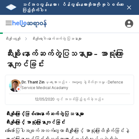
သင်အဝလွန်နေလား၊ ပိန်လွန်းနေလားဆိုတာကို ခုပဲ စစ်ဆေး
ကြည့်လိုက်ပါ။
ဆီးချို သွေးချို
ဆီးချိုရောဂါ နောက်ဆက်တွဲ ပြဿနာများ
ဆီးချို နောက်ဆက်တွဲပြသနာများ - အာရုံကြော
နာကျင်ခြင်း
Dr. Thant Zin
မှ ရေးသားသည်။
· အထွေထွေ ခွဲစိတ်ကုသမှု
· Defence
Service Medical Acadamy
12/05/2020 တွင် အသစ်ဖြည့်စွက်ခဲ့သည်။
ဆီးချိုကြောင့်ဖြစ်သောနောက်ဆက်တွဲပြသနာများ
ဆီးချိုကြောင့် အာရုံကြောနာကျင်ခြင်း
အော်ဖော်ပြပါအချက်အလက်တွေဟာဆီးချီုကြောင့် အာရုံကြောထိခိုက်ခြင်းနဲ့