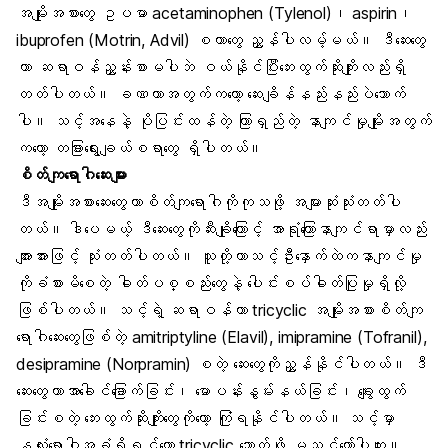
အမျိုးအစားတွေ ဥပမာ acetaminophen (Tylenol)၊ aspirin၊
ibuprofen (Motrin, Advil) စတာတွေ ညွှန်ပါလမ့်မယ်။ ဒီဆေးတွေ
ဟာ ဆရာဝန်ညွှန်းစာမပါဘဲ ဝယ်နိုင်ပြီးဘေးထွက်ဆိုးကျိုးလည်းရှိ
တတ်ပါတယ်။ ခဏတာအတွက်ကတော့ ဆေးချိန်နည်းနည်းပဲသောက်
ပါ။ သင့်အနေနဲ့ ပိုပြင်းထန်တဲ့ ကြာရှည်တဲ့ နာကျင်မှုမျိုးအတွက်
ကတော့ တခြားရွေးချယ်စရာတွေ ရှိပါတယ်။
စိတ်ကျရောဂါဆေးများ
ဒီအမျိုးအစားဆေးတွေဟာစိတ်ကျရောဂါကိုကုသဖို့ အများဆုံးသုံးတတ်ပါ
တယ်။ ဒါပေမယ့် ဒီဆေးတွေကိုဆီးချိုကြောင့် အာရုံကြောနာကျင်ရာမှာလည်း
အျားအားဖြင့် သုံးတတ်ပါတယ်။ သူတို့ဟာသင့်ဦးနှောက်ထဲကနာကျင်မှု
ကိုခံစားမိစေတဲ့ ဓါတ်ပစ္စည်းတွေနဲ့ ပေါင်းစပ်ဓါတ်ပြုမှုရှိလို့
ဖြစ်ပါတယ်။ သင့်ရဲ့ ဆရာဝန်ဟာ tricyclic အမျိုးအစားစိတ်ကျ
ရောဂါဆေးတွေဖြစ်တဲ့ amitriptyline (Elavil), imipramine (Tofranil),
desipramine (Norpramin) စတဲ့ ဆေးတွေကိုညွှန်နိုင်ပါတယ်။ ဒီ
ဆေးတွေဟာအာခေါင်ခြောက်ခြင်း၊ မောပန်းနွမ်းနယ်ခြင်း၊ ချွေးထွက်
ခြင်းစတဲ့ ဘေးထွက်ဆိုးကျိုးတွေကိုတော့ ကြုံရနိုင်ပါတယ်။ သင့်မှာ
နှလုံးရောဂါအခံရှိရင်တော့ tricyclic သောက်ဖို့ မသင့်တော်ပါဘူး။