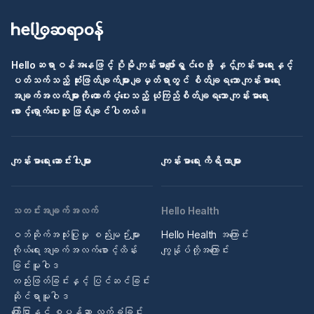
Helloဆရာဝန်အနေဖြင့် ပိုမို ကျန်းမာပျော်ရွှင်စေဖို့ နှင့်ကျန်းမာရေးနှင့်
ပတ်သက်သည့် ဆုံးဖြတ်ချက်များ ချမှတ်ရာတွင် စိတ်ချရသော ကျန်းမာရေး
အချက်အလက်များကို ထောက်ပံ့ပေးသည့် ယုံကြည်စိတ်ချရသော ကျန်းမာရေး
စောင့်ရှောက်ပေးသူ ဖြစ်ချင်ပါတယ်။
ကျန်းမာရေး ဆောင်းပါးများ
ကျန်းမာရေး ကိရိယာများ
သတင်းအချက်အလက်
Hello Health
ဝဘ်ဆိုက်အသုံးပြုမှု စည်းမျဉ်းများ
Hello Health အကြောင်း
ကိုယ်ရေးအချက်အလက်စောင့်ထိန်း
ကျွန်ုပ်တို့အကြောင်း
ခြင်းမူဝါဒ
တည်းဖြတ်ခြင်းနှင့် ပြင်ဆင်ခြင်း
ဆိုင်ရာမူဝါဒ
ကြော်ငြာနှင့် စပွန်ဆာ လက်ခံခြင်း