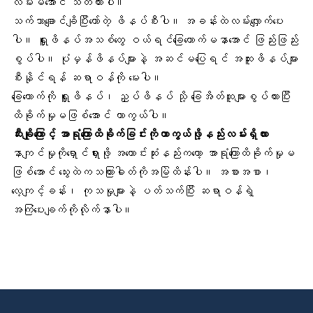
လိမ်းမိအောင် သတိထားပါ။
သက်သာချောင်ချိပြီးတော်တဲ့ ဖိနပ်စီးပါ။ အခန်းထဲလမ်းလျှောက်ပေး
ပါ။ ရှူးဖိနပ်အသစ်တွေ ဝယ်ရင်ခြေထောက်မနာအောင် ဖြည်းဖြည်း
စွပ်ပါ။ ပုံမှန်ဖိနပ်များနဲ့ အဆင်မပြေရင် အထူးဖိနပ်များ
စီးနိုင်ရန် ဆရာဝန်ကို မေးပါ။
ခြေထောက်ကို ရှူးဖိနပ်၊ ညှပ်ဖိနပ် သို့ ခြေအိတ်ထူများစွပ်ထားပြီး
ထိခိုက်မှုမဖြစ်အောင် ကာကွယ်ပါ။
ဆီးချိုကြောင့် အာရုံကြောထိခိုက်ခြင်းကိုကာကွယ်ဖို့နည်းလမ်းရှိလား
နာကျင်မှုကိုရှောင်ရှားဖို့ အကောင်းဆုံးနည်းကတော့ အာရုံကြောထိခိုက်မှုမ
ဖြစ်အောင် သွေးထဲကသကြားဓါတ်ကိုအမြဲထိန်းပါ။ အစားအစာ၊
လေ့ကျင့်ခန်း၊ ကုသမှုများနဲ့ ပတ်သက်ပြီး ဆရာဝန်ရဲ့
အကြံပေးချက်ကိုလိုက်နာပါ။