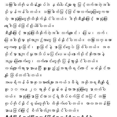
သကြားဓါတ်ကိုမထိန်းချုပ်ဘဲ နှစ်ပေါင်းများစွာ မြင့်တက်လာတဲ့အခါ
ပိုမှန်ကန်ပါတယ်။ သကြားဓါတ်မြင့်ခြင်းဟာလက်တွေခြေတွေကလာ
တဲ့ အာရုံကြောတွေကိုထိခိုက်နိုင်ပါတယ်။ ဒါကိုဆီးချိုကြောင့် အာရုံကြော
ရောဂါဖြစ်ခြင်းလို့ ခေါ်ပါတယ်။
ဆီးချီုကြောင့် အာရုံကြောထိခိုက်တဲ့အခါ လက်ချောင်း၊ ခြေမ၊ လက်၊
ခြေဖဝါးတို့မှာ ထုံတာကျဉ်တာတွေ ဖြစ်နိုင်ပါတယ်။ တခြားလက္ခဏာ
တွေကတော့ ပူခြင်း၊ စူးခြင်းနဲ့ နာခြင်းတွေပဲ ဖြစ်ပါတယ်။ အစ
ပိုင်းမှာနာကျင်မှုဟာသိပ်မပြင်းပေမယ့် နောက်ပိုင်းဆိုးလာတာနဲ့
အမျှ ခြေထောက်တွေ၊ လက်မောင်းတွေကို ပြန့်သွားနိုင်ပါတယ်။
လမ်းလျှောက်ရာမှာနာနေပြီး နူးနူးညံ့ညံ့အရာထိရင်တောင် မခံနိုင်တာ
မျိုး ဖြစ်တတ်ပါတယ်။
အမေရိကန်မိသားစုသမားတော်များအကယ်ဒမီရဲ့ အဆိုအရဆီးချိုရှိ
သူ ၁၀ ကနေ ၂၀ ရာခိုင်နှုန်းခန့်ဟာအာရုံကြောတွေ နာတတ်ပါ
တယ်။ အာရုံကြောနာခြင်းဟာသင့်ရဲ့အိပ်စက်ခြင်းအပြင် တခြား
လုပ်ကိုင်နိုင်စွမ်းတွေကိုပါ ထိခိုက်စေပါတယ်။ ကာလအတန်ကြာ
နာနေခြင်းကြောင့် စိတ်ဓါတ်ကျလာနိုင်ပါတယ်။