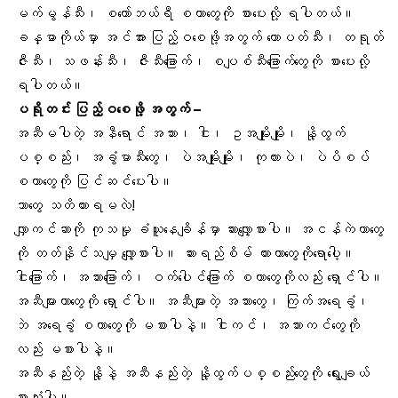
မက်မွန်သီး၊
စတော်ဘယ်ရီ
စတာတွေကို စားပေးလို့ ရပါတယ်။
ခန္ဓာကိုယ်မှာ အင်အား ပြည့်ဝစေဖို့အတွက် ထောပတ်သီး၊ တရုတ်
ဇီးသီး၊ သဖန်းသီး၊ ဇီးသီးခြောက်၊ စပျစ်သီးခြောက်တွေကို စားပေးလို့
ရပါတယ်။
ပရိုတင်း ပြည့်ဝစေဖို့ အတွက် –
အဆီမပါတဲ့ အနီရောင် အသား၊ ငါး၊ ဥအမျိုးမျိုး၊ နို့ထွက်
ပစ္စည်း၊
အခွံမာသီးတွေ
၊ ပဲအမျိုးမျိုး၊ ကုလားပဲ၊ ပဲပိစပ်
စတာတွေကို ပြင်ဆင်ပေးပါ။
ဘာတွေ သတိထားရမလဲ!
လျှာကင်ဆာကို ကုသမှု ခံယူနေချိန်မှာ ဆားလျှော့စားပါ။
အငန်ကဲတာတွေ
ကို တတ်နိုင်သမျှ လျှော့စားပါ။ ဆားရည်စိမ် ထားတာတွေကိုရောပေါ့။
ငါးခြောက်၊ အသားခြောက်၊ ဝက်ပေါင်ခြောက် စတာတွေကိုလည်း ရှောင်ပါ။
အဆီများတာတွေကို ရှောင်ပါ။ အဆီများတဲ့ အသားတွေ၊ ကြက်အရေခွံ၊
ဘဲ အရေခွံ စတာတွေကို မစားပါနဲ့။ ငါးကင်၊ အသားကင်တွေကို
လည်း မစားပါနဲ့။
အဆီနည်းတဲ့ နို့နဲ့ အဆီနည်းတဲ့ နို့ထွက်ပစ္စည်းတွေကို ရွေးချယ်
စားသုံးပါ။