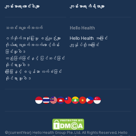
ကျန်းမာရေး ဆောင်းပါးများ
ကျန်းမာရေး ကိရိယာများ
သတင်းအချက်အလက်
Hello Health
ဝဘ်ဆိုက်အသုံးပြုမှု စည်းမျဉ်းများ
Hello Health အကြောင်း
ကိုယ်ရေးအချက်အလက်စောင့်ထိန်း
ကျွန်ုပ်တို့အကြောင်း
ခြင်းမူဝါဒ
တည်းဖြတ်ခြင်းနှင့် ပြင်ဆင်ခြင်း
ဆိုင်ရာမူဝါဒ
ကြော်ငြာနှင့် စပွန်ဆာ လက်ခံခြင်း
ဆိုင်ရာ မူဝါဒ
©{currentYear} Hello Health Group Pte. Ltd. All Rights Reserved. Hello