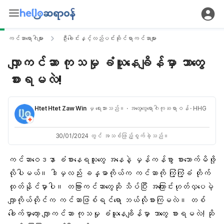
ကင်ဆာရောဂါများ
ဦးခေါင်းနှင့်လည်ပင်းဆိုင်ရာကင်ဆာများ
လျှာကင်ဆာ ကုသမှု ခံယူနေချိန်မှာ ဘာတွေ
စားရမလဲ!
Htet Htet Zaw Win
မှ ရေးသားသည်။
· အထွေထွေရောဂါကုဆရာဝန်
· HHG
30/01/2024 တွင် အသစ်ဖြည့်စွက်ခဲ့သည်။
ကင်ဆာဝေဒနာ ခံစားနေရသူတွေ အနေနဲ့ မှန်ကန်စွာ စားသောက်မိဖို့
လိုပါမယ်။ ဒါမှလည်း
ခန္ဓာကိုယ်
က ကင်ဆာကို ကြံ့ကြံ့ခံ တိုက်
ထုတ်နိုင်မှာပါ။ တခြားကင်ဆာတွေဆို သိပ်ပြီး အကြောင်းဟုတ်လှပေမဲ့
လျှာကိုယ်တိုင်က ကင်ဆာဖြစ်ရင်ရော ဘယ်လိုစားကြမလဲ။ တစ်
ခေါက်မှာတော့ လျှာကင်ဆာ ကုသမှု ခံယူနေချိန်မှာ ဘာတွေ စားရမလဲ! ဆို