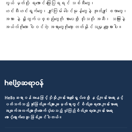
လွယ် မှတ်လို့ ရအောင် ပြောပြရရင် သစ်သီးတွေ၊
ဟင်းသီးဟင်းရွက်တွေ၊ ဂျုံကြမ်း ပေါင်မုန့်တွေနဲ့ အုတ်ဂျုံ စတာတွေ၊
အသား နဲ့
နို့ထွက်ပစ္စည်းတွေ
ကို စားပေးဖို့ လိုသလို အဆီ၊ သကြားနဲ့
အယ်လ်ကိုဟော ပါဝင်တဲ့ အရာတွေကိုတော့ တတ်နိုင်သမျှ လျှော့စားပါ။
Helloဆရာဝန်အနေဖြင့် ပိုမို ကျန်းမာပျော်ရွှင်စေဖို့ နှင့်ကျန်းမာရေးနှင့်
ပတ်သက်သည့် ဆုံးဖြတ်ချက်များ ချမှတ်ရာတွင် စိတ်ချရသော ကျန်းမာရေး
အချက်အလက်များကို ထောက်ပံ့ပေးသည့် ယုံကြည်စိတ်ချရသော ကျန်းမာရေး
စောင့်ရှောက်ပေးသူ ဖြစ်ချင်ပါတယ်။