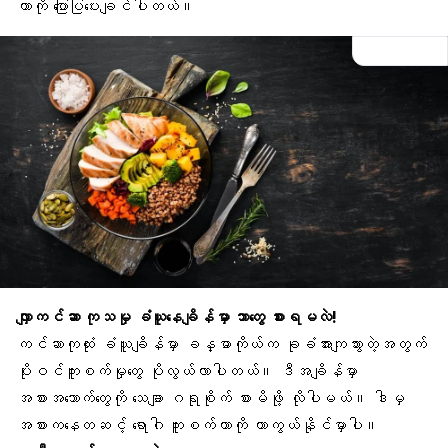
တာကို ပြောပြပေးချင်ပါတယ်။
လျှာကင်ဆာ ကုသမှု ခံယူနေချိန်မှာ ဘာတွေ စားရမလဲ!
ကင်ဆာကုထုံး
ခံယူချိန်မှာ ခန္ဓာကိုယ်က ခုခံအားကျသွားတဲ့အတွက်
ပိုးဝင်ကူးစက်မှုတွေ ပိုလွယ်လာပါတယ်။ ဒီအချိန်မှာ
အစားအသောက်တွေကို သေချာ ဂရုစိုက် စားမိဖို့ လိုပါမယ်။ ဒါမှ
အစားကနေတဆင့် ရောဂါ ကူးစက်တာကို ကာကွယ်နိုင်မှာပါ။