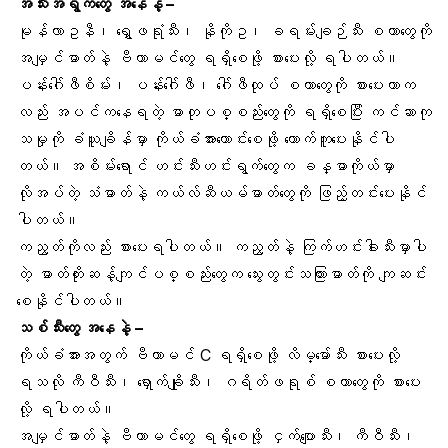
အသီးအရွက်တွေ အနေနဲ့ –
မုန်လာဥနီ၊ ရွှေဖရုံသီး၊ နိုကိုဥ၊ ခရမ်းချဉ်သီး စတာတွေကို
အမျှင်ဓာတ်နဲ့ ဗီတာမင်တွေ ရရှိစေဖို့ စားပေးလို့ ရပါတယ်။
ပန်းဂေါ်ဖီစိမ်း၊ ပန်းဂေါ်ဖီ၊ ဂေါ်ဖီထုပ် စတာတွေကို စားပေးတာက
လည်း အပင်ကနေရတဲ့ ဓာတုပစ္စည်းတွေကို ရရှိစေပြီး ကင်ဆာကု
သမှုကို ခံယူချိန်မှာ ကိုယ်ခံအားကောင်းစေဖို့ ထောက်ကူပေးနိုင်ပါ
တယ်။
အစိမ်းရောင် ဟင်းသီးဟင်းရွက်တွေ
က ခန္ဓာကိုယ်မှာ
လိုအပ်တဲ့ သံဓာတ်နဲ့ ကယ်လ်ဆီယမ်ဓာတ်တွေကို ဖြည့်တင်းပေးနိုင်
ပါတယ်။
ကညွတ်ကိုလည်း စားပေးရပါတယ်။ ကညွတ်နဲ့ ကြက်ဟင်းခါးသီးမှာပါ
တဲ့
ဓာတ်တိုးဆန့်ကျင်ပစ္စည်းတွေ
က သွေးတွင်းသကြားဓာတ်ကို ကျဆင်း
စေနိုင်ပါတယ်။
သစ်သီးတွေ အနေနဲ့ –
ကိုယ်ခံအား
အတွက် ဗီတာမင် C ရရှိစေဖို့ လိမ္မော်သီး စားပေးလို့
ရသလို ကီဝီသီး၊ ရှောက်ချိုသီး၊ ဂရိတ်ဖရုစ် စတာတွေကို စားပေး
လို့ ရပါတယ်။
အမျှင်ဓာတ်နဲ့ ဗီတာမင်တွေ ရရှိစေဖို့ ငှက်ပျောသီး၊ ကီဝီသီး၊