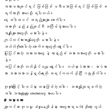
အစားမစားချင်ရင် ဖြစ်ဖြစ်
မအီမသာဖြစ်ရင်
ဖြစ်ဖြစ် ခ
ရက်ကာကို စားပေးလို့ ရပါတယ်။
ရေ အပါအဝင်
အရည်များများ သောက်
ပါ။
အစားကို နည်းနည်းချင်းစီ အကြိမ်ခွဲစားပေးပါ။
အချိုများတာတွေကို မစားပါနဲ့။
ကျပ်တင်ထားတာမျိုးတွေကို မစားပါနဲ့။
အယ်လ်ကိုဟောပါတဲ့ သောက်စရာတွေကို ရှောင်ပါ။
ပြုပြင်ထားတဲ့ အစားအစာတွေ နဲ့ တာရှည်ခံ အစားအစာတွေကို မစားပါ
နဲ့။
အပြင်စာကို တတ်နိုင်သမျှ ရှောင်ပါ။ ဘယ်မှာပဲစားစား၊ ဘာပဲစား
စား အစားအစာသန့်ရှင်းရေးကို အရင်ကထက် ပိုပြီး ဂရုစိုက်ပါ။
ကုထုံးကြောင့် ပါးစပ်မှာ အနာဖြစ်တဲ့အခါ၊ အစာမျိုချရခက်တဲ့
အခါ အစာပျော့ပျော့ အေးအေးလေးတွေ စားပေးပါ။
# အမှာစကား
လျှာကင်ဆာ ကုသမှု ခံယူနေချိန်မှာ ဘာတွေစားရမလဲ! ဆိုတော့ လွယ်