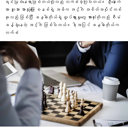
ရင်းမြစ်နေရာဖြစ်တယ်လို့လည်း လက်ခံခဲ့ကြပါတယ်။ ဦးနှောက်
ဟာ လူသား အာရုံကြော စနစ်ရဲ့ အဓိက အင်္ဂါ အစိတ်အပိုင်းတစ်
ခုလည်း ဖြစ်ပြီး ခန္ဓါကိုယ်ရဲ့ လှုပ်ရှားမှုတွေ အားလုံးကိုလည်း စီမံ
ခန့်ခွဲနေတဲ့ အင်္ဂါ ဖြစ်ပါတယ်။ ဒါ့အပြင် ခန္ဓါကိုယ်က
လက်ခံ