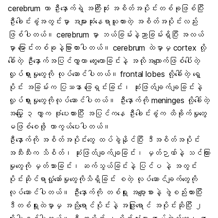
cerebrum ဟာ ဦးနှောက်ရဲ့ အကြီးဆုံး အစိတ်အပိုင်းတစ်ခုဖြစ်ပြီး
ဦးခေါင်းခွံအတွင်းမှာ အများဆုံးနေရာယူထားတဲ့ အစိတ်အပိုင်းလည်း
ဖြစ်ပါတယ်။ cerebrum မှာ ဘယ်ခြမ်းနဲ့ညာခြမ်းရှိပြီး အလယ်
မှာ မြောင်းတစ်ခုနဲ့ခြားထားပါတယ်။ cerebrum ထဲမှာမှ cortex လို့
ခေါ်တဲ့ ဦးနှောက်အပြင်လွှာဟာ တွေးတောခြင်းနဲ့ အလိုအလျောက်ဖြစ်ပေါ်တဲ့
လှုပ်ရှားမှုတွေကို လုပ်ဆောင်ပါတယ်။ frontal lobes လို့ခေါ်တဲ့ ရှေ့
ပိုင်း အခြမ်းက ပြဿနာ ဖြေရှင်းခြင်း၊ ဆုံးဖြတ်ချက်ချခြင်းနဲ့
လှုပ်ရှားမှုတွေကိုလုပ်ဆောင်ပါတယ်။ ဦးနှောက်ကို meninges လို့ခေါ်တဲ့
အမြှေး ၃ လွှာက ဖုံးပေးထားပြီး အပြင်ကနေ ဦးခေါင်းခွံက ထိခိုက်မှုတွေ
မဖြစ်စေဖို့ ကာကွယ်ပေးပါတယ်။
ဦးနှောက်ကို အစိတ်အပိုင်းတွေ ထပ်ခွဲနိုင်ပြီး ဒီအစိတ်အပိုင်း
အသီးသီးက သိစိတ်၊ ဆုံးဖြတ်ချက်ချခြင်း၊ မှတ်ဉာဏ်နဲ့ သင်ကြား
မှုတွေကို မှတ်သားခြင်း၊ ဆက်သွယ်ခြင်းနဲ့ ပြင်ပ နဲ့ အတွင်း
ပိုင်းဆိုင်ရာလှုံ့ဆော်မှုတွေကိုသိရှိခြင်း စတဲ့ လုပ်ဆောင်ချက်တွေကို
လုပ်ဆောင်ပါတယ်။ ဦးနှောက်ကို တစ်ရှုး အပျော့စားနဲ့ ဖွဲစည်းထားပြီး
ဒီတစ်ရှုးထဲမှာမှ အညိုရောင်ပိုင်းနဲ့ အဖြူရောင် အပိုင်းဆိုပြီး ၂