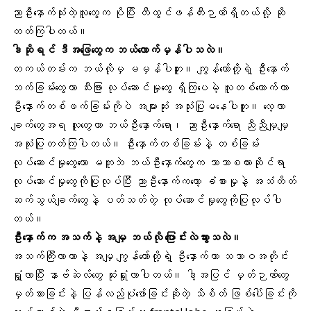
ညာဦးနှောက်သုံးတဲ့လူတွေက ပိုပြီး တီထွင်ဖန်တီးဉာဏ်ရှိတယ်လို့ ဆို
တတ်ကြပါတယ်။
ဒါဆိုရင် ဒီအဖြေတွေက ဘယ်လောက်မှန်ပါသလဲ။
တကယ်တမ်းက ဘယ်လိုမှ မမှန်ပါဘူး။ ကျွန်တော်တို့ရဲ့ ဦးနှောက်
ဘက်ခြမ်းတွေဟာ သီးခြား လုပ်ဆောင်မှုတွေ ရှိကြပေမဲ့ လူတစ်ယောက်ဟာ
ဦးနှောက်တစ်ဖက်ခြမ်းကိုပဲ အများဆုံး အသုံးပြုမနေပါဘူး။ လေ့လာ
ချက်တွေအရ လူတွေဟာ ဘယ်ဦးနှောက်ရော၊ ညာဦးနှောက်ရော ညီညီမျှမျှ
အသုံးပြုတတ်ကြပါတယ်။ ဦးနှောက်တစ်ခြမ်းနဲ့ တစ်ခြမ်း
လုပ်ဆောင်မှုတွေတော မတူဘဲ ဘယ်ဦးနှောက်တွေက ဘာသာစကားဆိုင်ရာ
လုပ်ဆောင်မှုတွေကိုပြုလုပ်ပြီး ညာဦးနှောက်ကတော့ ခံစားမှုနဲ့ အသံတိတ်
ဆက်သွယ်ချက်တွေနဲ့ ပတ်သတ်တဲ့ လုပ်ဆောင်မှုတွေကိုပြုလုပ်ပါ
တယ်။
ဦးနှောက်က အသက်နဲ့ အမျှ ဘယ်လို ပြောင်းလဲသွားသလဲ။
အသက်ကြီးလာတာနဲ့ အမျှ ကျွန်တော်တို့ရဲ့ ဦးနှောက်ဟာ သဘာဝအတိုင်း
ရှုံ့လာပြီး နာဗ်ဆဲလ်တွေ ဆုံးရှုံးလာပါတယ်။ ဒါ့အပြင် မှတ်ဉာဏ်တွေ
မှတ်သားခြင်းနဲ့ ပြန်လည်ပုံဖော်ခြင်းဆိုတဲ့ သိစိတ် ဖြစ်ပေါ်ခြင်းကို