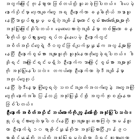
အတွက်ကြောင့် ကုန်သွားတာ ဖြစ်တယ်လို့ ယူဆခဲ့ကြပါတယ်။ ဒါပေမဲ့
နောက်ပိုင်းမှာ လေ့လာချက်တွေ အရ ဦးနှောက်ဟာ ခန္ဓါကိုယ် အနာယူ
နေပြီးဘာလှုပ်ရှားမှုမှ မရှိတဲ့အချိန်မှာတောင်စွမ်းအားတော်တော်များများကို
အသုံးပြုကြောင်းဆိုပါတယ်။ မေ့ဆေးပေးထားတဲ့အချိန်မှာ တစ်ခြားသော ခန္
ဓါကိုယ် လှုပ်ရှားမှုတွေ ရပ်တန့်နေပေမဲ့ ဦးနှောက်တွင်း
အစိတ်အပိုင်းတွေရဲ့ ဇီဝတွင်းဖြစ်ပျက်မှုနှုန်းက အလွန်များပြား
နေပြီး ဦးနှောက်စွမ်းအား အများယူကို ယူသုံးနေတာကိုတွေ့ခဲ့ရပါတယ်။ ဒါ
ဆိုရင် အကြောင်းရင်းမရှိဘဲ ဦးနှောက်က ဘာကြောင့် စွမ်းအား အများဆုံး
ကို အသုံးပြုနေပါသလဲ။ တကယ်တော့ ဦးနှောက်ဟာ အဲ့ဒီအချိန်မှာ
အလုပ်တွေလုပ်
နေပြီး အဲ့ဒီနေ့မှာ ကြုံတွေ့ရတဲ့ သတင်းအချက်အလက်တွေနဲ့ အတွေ့အကြုံ
တွေကို နောက်အခါ ပြန်လည် အသုံးပြုနိုင်ဖို့ အတွက် စုစည်းနေတာ
ဖြစ်ပါတယ်။
ဦးနှောက် အစိတ်အပိုင်း ဘယ်လောက်ကို ကျွန်တော်တို့ အသုံးပြုပါသလဲ။
ရုပ်ရှင်ကားတွေထဲမှာပါဝင်နေပြီး လူအများယူဆထားကြတဲ့ သာမန်လူ
ဟာ ဦးနှောက်ရဲ့ ၁၀ ရာခိုင်နှုန်းကိုသာ အသုံးပြုထားပြီး ကျန် ၉၀
ရာခိုင်နှုန်းကို ဘယ်လို အသုံးပြုရမလဲဆိုတာ သိရင် လူသားတွေဟာ