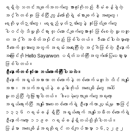
ရရှိတဲ့ သတင်းအချက်အလက်တွေ အားလုံးကိုလည်း စီမံခန့်ခွဲတဲ့
အင်္ဂါတစ်ခု ဖြစ်ပြီး ကျွန်တော်တို့ရဲ့ ခံစားချက်နဲ့ အတွေးတွေ၊
ရေတိုမှတ်ဉာဏ်တွေ၊ ရေရှည်မှတ်ဉာဏ်တွေနဲ့ ဆုံးဖြတ်ချက်တွေ
ပါဝင်တဲ့ သိမှုဆိုင်ရာ လုပ်ဆောင်ချက်တွေအားလုံး ဖြစ်စေတဲ့ မူလဘူ
တ အင်္ဂါ အစိတ်အပိုင်းလည်း ဖြစ်ပါတယ်။ ဒီဆောင်းပါးထဲမှာတော့
ဒီလောက် လူသားတွေအတွက် အရမ်းအရေးကြီးတဲ့ အင်္ဂါဖြစ်တဲ့ ဦးနှောက်
အကြောင်းကို Hello Sayarwon ပရိတ်သတ်ကြီးအတွက်ဖော်ပြပေးသွားမှာ
ဖြစ်ပါတယ်။
ဦးနှောက်တစ်လုံးဟာ ဘယ်လောက်ကြီးပါသလဲ။
ဦးနှောက် အရွယ်အစားဟာ တစ်ယောက်နဲ့ တစ်ယောက်မတူဘဲ လိင်အမျိုး
အစား၊ အသက်အရွယ်နဲ့ ခန္ဓါကိုယ် အလေးချိန်တွေ အပေါ်
မူတည်ပြီး ကွဲပြားသွားပါတယ်။ ဒါပေမဲ့လေ့လာချက်တွေအရတော့
အရွယ်ရောက်ပြီး အမျိုးသားလေးတစ်ယောက်ရဲ့ ဦးနှောက်ဟာ ပျှမ်းမျှ အားဖြင့်
၁၃၃၆ ဂရမ်ခန့် ရှိပြီး အရွယ်ရောက် အမျိုးသမီးတစ်ယောက်ရဲ့
ဦးနှောက်ကတော့ ၁၁၉၈ ဂရမ်ခန့်ရှိတယ်လို့ဆိုပါတယ်။
မြန်မာ အလေးချိန်အရဆိုရင် တစ်ကျပ်သားမှာ ၁၆.၃၂၉၂