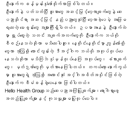
ဦးနှောက်က ခန့်မှန်းပုံဖော်လိုက်တာဖြစ်ပါတယ်။
ဦးနှောက်နဲ့ ပတ်သတ်ပြီး လူသားတွေ အဆင့်မြင့်လေ့လာချက်တွေနဲ့ ဆေး
ပညာဆိုင်ရာ အဆင့်မြင့် နည်းပညာတွေသုံးပြီး လေ့လာခဲ့ပေမဲ့ အဖြေမ
ရသေးတဲ့ မေးခွန်းတွေ အများကြီးရှိပါတယ်။ ဥပမာအနေနဲ့ ဦးနှောက်ထဲ
မှာ ရှုပ်ထွေးတဲ့ သတင်း အချက်အလက်တွေကို ဦးနှောက်က ဘယ်လို
စီစဉ်နေသလဲဆိုတာ မသိသေးပါဘူး။ နေ့တိုင်းနေ့တိုင်းမှာ ကျွန်တော်တို့
တွေဟာ အံ့ဩဖို့ ကောင်းလွန်းတဲ့ ဒီအင်္ဂါက ဘယ်လို အလုပ်လုပ်ပေး
နေသလဲဆိုတာ မသိကြဘဲ ပုံမှန်လုပ်နေကြ အလုပ်တွေ၊ ခံစားချက်
တွေ၊ မှတ်ဉာဏ်တွေကို မှတ်သားနေကြပါတယ်။ တကယ်တော့ နောက်ကွယ်
မှာ လူသားတွေရဲ့ အံ့ဩဖို့ အကောင်းဆုံး အင်္ဂါအစိတ်အပိုင်းဖြစ်တဲ့
ဦးနှောက်က စီမံခန့်ခွဲပေးနေတာ ဖြစ်ပါတယ်။
Hello Health Groupသည်ဆေးပညာအကြံပြုချက်များ၊ရောဂါရှာဖွေ
အတည်ပြုချက်များနှင့် ကုသမှုများမပြုလုပ်ပေးပါ။