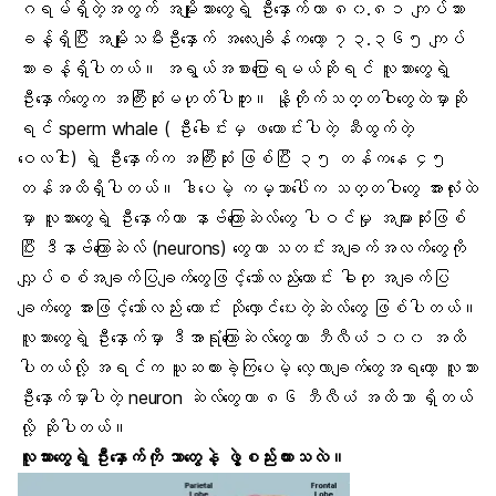
ဂရမ်ရှိတဲ့အတွက် အမျိုးသားတွေရဲ့ ဦးနှောက်ဟာ ၈၀.၈၁ ကျပ်သား
ခန့်ရှိပြီး အမျိုးသမီးဦးနှောက် အလေးချိန်ကတော့ ၇၃.၃၆၅ ကျပ်
သားခန့်ရှိပါတယ်။ အရွယ်အစားပြောရမယ်ဆိုရင် လူသားတွေရဲ့
ဦးနှောက်တွေက အကြီးဆုံးမဟုတ်ပါဘူး။ နို့တိုက်သတ္တဝါတွေထဲမှာဆို
ရင် sperm whale ( ဦးခေါင်းမှ ဖယောင်းပါတဲ့ ဆီထွက်တဲ့
ဝေလငါး) ရဲ့ ဦးနှောက်က အကြီးဆုံး ဖြစ်ပြီး ၃၅ တန်ကနေ ၄၅
တန်အထိရှိပါတယ်။ ဒါပေမဲ့ ကမ္ဘာပေါ်က သတ္တဝါတွေ အားလုံးထဲ
မှာ လူသားတွေရဲ့ ဦးနှောက်ဟာ နာဗ်ကြောဆဲလ်တွေ ပါဝင်မှု အများဆုံးဖြစ်
ပြီး ဒီနာဗ်ကြောဆဲလ် (neurons) တွေဟာ သတင်းအချက်အလက်တွေကို
လျှပ်စစ်အချက်ပြချက်တွေဖြင့်သော်လည်းကောင်း ဓါတု အချက်ပြ
ချက်တွေ အားဖြင့်သော်လည်း ကောင်း သိုလှောင်ပေးတဲ့ဆဲလ်တွေ ဖြစ်ပါတယ်။
လူသားတွေရဲ့ ဦးနှောက်မှာ ဒီအာရုံကြောဆဲလ်တွေဟာ ဘီလီယံ ၁၀၀ အထိ
ပါတယ်လို့ အရင်က ယူဆထားခဲ့ကြပေမဲ့ လေ့လာချက်တွေအရတော့ လူသား
ဦးနှောက်မှာပါတဲ့ neuron ဆဲလ်တွေဟာ ၈၆ ဘီလီယံ အထိသာ ရှိတယ်
လို့ ဆိုပါတယ်။
လူသားတွေရဲ့ ဦးနှောက်ကို ဘာတွေနဲ့ ဖွဲ့စည်းထားသလဲ။