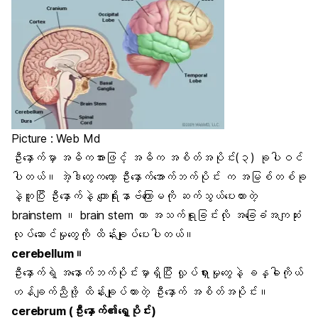
Picture : Web Md
ဦးနှောက်မှာ အဓိကအားဖြင့် အဓိက အစိတ်အပိုင်း(၃) ခုပါဝင်
ပါတယ်။ အဲ့ဒါတွေကတော့ ဦးနှောက်အောက်ဘက်ပိုင်း က အမြစ်တစ်ခု
နဲ့တူပြီး ဦးနှောက်နဲ့ ကျောရိုးနာဗ်ကြောမကို ဆက်သွယ်ပေးထားတဲ့
brainstem ။ brain stem ဟာ အသက်ရူခြင်းလို အခြေခံအကျဆုံး
လုပ်ဆောင်မှုတွေကို ထိန်းချုပ်ပေးပါတယ်။
cerebellum။
ဦးနှောက်ရဲ့ အနောက်ဘက်ပိုင်းမှာရှိပြီး လှုပ်ရှားမှုတွေနဲ့ ခန္ဓါကိုယ်
ဟန်ချက်ညီဖို့ ထိန်းချုပ်ထားတဲ့ ဦးနှောက် အစိတ်အပိုင်း။
cerebrum (ဦးနှောက်၏ရှေ့ပိုင်း)