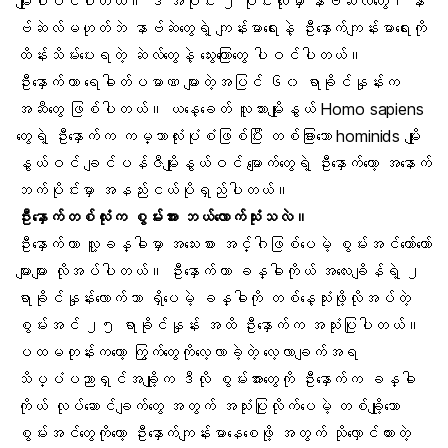
မျိုးပါဝင်ပါတယ်။ ဒီ အပိုင်း ၂ ပိုင်းလုံးမှာ နာဗ်ဆဲလ်တွေ၊ နာ
ဗ်ဆဲလ်မဟုတ်ဘဲ နာဗ်ဆဲတွေရဲ့ ကျန်းမာရေးနဲ့ ဦးနှောက်ကျန်းမာရေးကို
ထိန်းသိမ်းပေးရတဲ့ ဆဲလ်တွေနဲ့ သွေးကြောတွေ ပါဝင်ပါတယ်။
ဦးနှောက်ဟာ ရေဓါတ်ပမာဏ များတဲ့အပြင် ၆၀ ရာခိုင်နှုန်းက
အဆီတွေ ဖြစ်ပါတယ်။ ယနေ့ခေတ် လူသားမျိုးနွယ် Homo sapiens
တွေရဲ့ ဦးနှောက်က ကမ္ဘာလုံးပုံစံဖြစ်ပြီး တစ်ခြားသော hominids မျိုး
နွယ်ဝင် ချင်ပန်ဇီမျိုးနွယ်ဝင် မျောက်တွေရဲ့ ဦးနှောက်တော့ အနောက်
ဘက်ပိုင်းမှာ အနည်းငယ်ပိုရှည်ပါတယ်။
ဦးနှောက်တစ်လုံးက စွမ်းအား ဘယ်လောက်သုံးသလဲ။
ဦးနှောက်ဟာ လူ့ခန္ဓါမှာ အသေးစား အင်္ဂါဖြစ်ပေမဲ့ စွမ်းအင်တော်တော်
များများ လိုအပ်ပါတယ်။ ဦးနှောက်ဟာ ခန္ဓါကိုယ် အလေးချိန်ရဲ့ ၂
ရာခိုင်နှုန်းလောက်သာ ရှိပေမဲ့ ခန္ဓါကို တစ်နေ့သုံးဖို့လိုအပ်တဲ့
စွမ်းအင် ၂၅ ရာခိုင်နှုန်း အထိ ဦးနှောက်က အသုံးပြုပါတယ်။
ပထမတုန်းကတော့ ကြွက်တွေကိုလေ့လာခဲ့တဲ့ လေ့လာချက်အရ
သိပ္ပံပညာရှင်အချို့က ဒီလို စွမ်းအားတွေကို ဦးနှောက်က ခန္ဓါ
ကိုယ် လုပ်ဆောင်ချက်တွေ အတွက် အသုံးပြုလိုက်ပေမဲ့ တစ်ချို့သော
စွမ်းအင်တွေကိုတော့ ဦးနှောက်ကျန်းမာနေစေဖို့ အတွက် သိုလှောင်ထားတဲ့