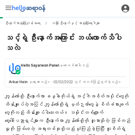
ဦးနှောက်အာရုံကြောကျန်းမာရေး
တခြား ဦးနှောက်နှင့် အာရုံကြောရောဂါများ
သင့်ရဲ့ ဦးနှောက်အကြောင်း ဘယ်လောက်သိပါ
သလဲ
Hello Sayarwon Panel
မှ ဆေးစစ်ထားပါသည်
Arkar Hein
မှ ရေးသားသည်။
·
02/02/2022 တွင် အသစ်ဖြည့်စွက်ခဲ့သည်။
ကျွန်တော်တို့ ဦးနှောက်ဟာ ခန္ဓါကိုယ်ရဲ့ အင်္ဂါအစိတ်အပိုင်းတွေကို
ထိန်းချုပ်တဲ့အပြင် ကျွန်တော်တို့ရဲ့ မှတ်ဉာဏ်တွေနဲ့ စိတ်ခံစားချက်
တွေကိုလည်း ထိန်းချုပ်ပါသေးတယ်။ သမိုင်းတစ်လျှောက်
တွေးခေါ်ပညာရှင်များက ဦးနှောက်ဟာ ကျွန်တော်တို့ကို လူသားဆိုတဲ့ ဖြစ်တည်
မှုကို ဖြစ်စေတဲ့ အရာတစ်ခုလို့လည်း ယုံကြည်ခဲ့ကြပြီး လူစိတ်ရဲ့