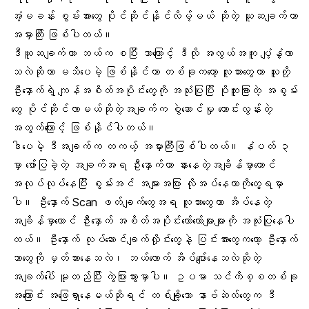
အံ့မခန်း စွမ်းအားတွေ ပိုင်ဆိုင်နိုင်လိမ့်မယ် ဆိုတဲ့ ယူဆချက်ဟာ
အမှားကြီး ဖြစ်ပါတယ်။
ဒီယူဆချက်ဟာ ဘယ်က စပြီး ဘာကြောင့် ဒီလို အလွယ်အကူ ပျံ့နှံ့လာ
သလဲဆိုတာ မသိပေမဲ့ ဖြစ်နိုင်တာ တစ်ခုကတော့ လူသားတွေဟာ သူတို့
ဦးနှောက်ရဲ့ ကျန်အစိတ်အပိုင်းတွေကို အသုံးပြုပြီး ပိုထူးခြားတဲ့ အစွမ်း
တွေ ပိုင်ဆိုင်လာမယ်ဆိုတဲ့အချက်က စွဲဆောင်မှု ကောင်းလွန်းတဲ့
အတွက်ကြောင့် ဖြစ်နိုင်ပါတယ်။
ဒါပေမဲ့ ဒီအချက်က တကယ့် အမှားကြီးဖြစ်ပါတယ်။ နံပတ် ၃
မှာ ဖော်ပြခဲ့တဲ့ အချက်အရ ဦးနှောက်ဟာ နားနေတဲ့အချိန်မှာတောင်
အလုပ်လုပ်နေပြီး စွမ်းအင် အများအပြား လိုအပ်နေတာကိုတွေ့ရမှာ
ပါ။ ဦးနှောက် Scan ဖတ်ချက်တွေအရ လူသားတွေဟာ အိပ်နေတဲ့
အချိန်မှာတောင် ဦးနှောက် အစိတ်အပိုင်းတော်တော်များများကို အသုံးပြုနေပါ
တယ်။ ဦးနှောက် လုပ်ဆောင်ချက်လှိုင်းတွေနဲ့ ပြင်းအားတွေကတော့ ဦးနှောက်
ဘာတွေကို မှတ်သားနေသလဲ၊ ဘယ်လောက် အိပ်ပျော်နေသလဲဆိုတဲ့
အချက်ပေါ် မူတည်ပြီး ကွဲပြားသွားမှာပါ။ ဥပမာ သင်ကိစ္စတစ်ခု
အကြောင်း အဖြေရှာနေမယ်ဆိုရင် တစ်ချို့သော နာဗ်ဆဲလ်တွေက ဒီ