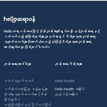
Helloဆရာဝန်အနေဖြင့် ပိုမို ကျန်းမာပျော်ရွှင်စေဖို့ နှင့်ကျန်းမာရေးနှင့်
ပတ်သက်သည့် ဆုံးဖြတ်ချက်များ ချမှတ်ရာတွင် စိတ်ချရသော ကျန်းမာရေး
အချက်အလက်များကို ထောက်ပံ့ပေးသည့် ယုံကြည်စိတ်ချရသော ကျန်းမာရေး
စောင့်ရှောက်ပေးသူ ဖြစ်ချင်ပါတယ်။
ကျန်းမာရေး ဆောင်းပါးများ
ကျန်းမာရေး ကိရိယာများ
သတင်းအချက်အလက်
Hello Health
ဝဘ်ဆိုက်အသုံးပြုမှု စည်းမျဉ်းများ
Hello Health အကြောင်း
ကိုယ်ရေးအချက်အလက်စောင့်ထိန်း
ကျွန်ုပ်တို့အကြောင်း
ခြင်းမူဝါဒ
တည်းဖြတ်ခြင်းနှင့် ပြင်ဆင်ခြင်း