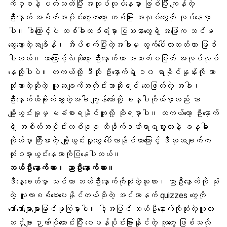
ကိစ္စနဲ့ ပတ်သတ်ပြီး အလုပ်လုပ်နေမှာ ဖြစ်ပြီး ကျန်တဲ့
ဦးနှောက် အစိတ်အပိုင်းတွေကတော့ တစ်ခြား အလုပ်တွေကို လုပ်နေမှာ
ပါ။ ဒါကြောင့်ပဲ တစ်ခါတစ်ရံမှာ ပြဿနာတွေရဲ့ အဖြေက သင်မ
တွေးတော့တဲ့အချိန်၊ အိပ်စက်ပြီးတဲ့အခါမှ ထွက်ပေါ်လာတတ်တာ ဖြစ်
ပါတယ်။ ဘာကြောင့်လဲဆိုတော့ ဦးနှောက်ဟာ အဆက်မပြတ် အလုပ်လုပ်
နေလို့ပါပဲ။ တကယ်လို့ ဒီလို ဦးနှောက်ရဲ့ ၁၀ ရာခိုင်နှုန်းကို သာ
သုံးထားတဲ့ဆိုတဲ့ ယူဆချက်အတိုင်းသာဆိုရင် လေဖြတ်တဲ့ အခါ၊
ဦးနှောက်ထိခိုက်သွားတဲ့အခါ ကျွန်တော်တို့ ခန္ဓါကိုယ်မှာလည်း ဘာ
ချို့ယွင်းမှုမှ မခံစားရနိုင်ဘူးလို့ ဆိုရမှာပါ။ တကယ်တော့ ဦးနှောက်
ရဲ့ အစိတ်အပိုင်းတစ်ခုခု ထိခိုက်ဒဏ်ရာရသွားတာနဲ့ ခန္ဓါ
ကိုယ်မှာ ကြီးမားတဲ့ ချို့ယွင်းမှုတွေ ပေါ်လာနိုင်တာကြောင့် ဒီယူဆချက်က
လုံးဝမှားယွင်းနေတာကိုပြနေပါတယ်။
ဘယ်ဦးနှောက်လား၊ ညာဦးနှောက်လား။
ဒီနေ့ခေတ်မှာ သင်ဟာ ဘယ်ဦးနှောက်ကိုသုံးတဲ့သူလား၊ ညာဦးနှောက်ကို သုံး
တဲ့ လူလားစစ်ဆေးပေးနိုင်တယ်ဆိုတဲ့ အင်တာနက် quizzes တွေကို
တော်တော်များများမြင်ဖူးကြမှာပါ။ ဒါ့အပြင် ဘယ်ဦးနှောက်ကိုသုံးတဲ့လူဟာ
သင်္ချာ ဉာဏ်ပိုကောင်းပြီး ဝေဖန်ပိုင်းခြားနိုင်တဲ့ လူတွေ ဖြစ်သလို