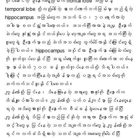
လုပ်ဆောင်တဲ့ ဦးနှောက်ရှေ့ခြမ်းက frontal lobe အခြမ်းနဲ့
temporal lobe လို့လည်းခေါ်တဲ့ နားထင်အောက်ဘက်ခြမ်းမှာ တည်ရှိတဲ့
hippocampus အခြမ်းတွေက အသက် ၆၀၊ ၇၀ ရောက်လာတဲ့
အခါမှာ စတင်ရှုံ့လာပါတော့တယ်။ အသက်ကြီးလာတာနဲ့အမျှ ဦးနှောက်
ဆဲလ်တွေ ဆုံးရှုံးလာနိုင်တယ်ဆိုပေမဲ့ လေ့လာချက်တွေအရ အသက်ကြီးတဲ့
လူတွေရဲ့ ဦးနှောက်မှာလည်း ဆဲလ်အသစ်တွေ ထွက်ပေါ်လာနိုင်ကြောင်းတွေ့ရှိ
ခဲ့ကြပါတယ်။ hippocampus အပိုင်းဟာ ဦးနှောက်နာဗ်ကြောဆဲလ်တွေ
ကို ထုတ်လုပ်ပေးနိုင်ပြီး အရွယ်ရောက်သူ လူကြီးတစ်ယောက်ဟာ တစ်နေ့
မှာ နာဗ်ဆဲလ် ၇၀၀ ခန့် ထုတ်လုပ်နေတယ်လို့ သိရပါတယ်။
ဒါ့ကြောင့် အသက်ကြီးနေတဲ့အချိန်မှာလည်း ပညာရပ်အသစ်တွေကို
ဆက်လက်သင်ယူနိုင်ပါသေးတယ်။
ကျွန်တော်တို့ မြင်နေ၊ သိနေကြားနေတဲ့ အရာတွေ အားလုံးကို ဦးနှောက်က
ထိန်းချုပ်ထားပါတယ်။ ကျွန်တော်တို့ ပတ်ဝန်ကျင်မှာ မြင်နေတွေ့နေ
ရတဲ့ အသိတွေအားလုံးကို ဦးနှောက်က စီမံခန့်ခွဲပေးနေတာ ဖြစ်ပြီး
ကျွန်တော်တို့ရဲ့ သိမြင်နားလည်ခြင်းဆိုတဲ့ အရာဟာ ဦးနှောက်က အာရုံခံ
အင်္ဂါတွေမှ မြင်နေတဲ့ သတင်းအချက်အလက်တွေနဲ့ ကျွန်တော်တို့အ
ရင်က လက်ခံသိရှိထားတဲ့ သတင်းအချက်အလေးတွေကိုပေါင်းပြီး