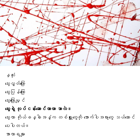
နှလုံး
သွေးလွှတ်ကြော
သွေးပြန်ကြော
သွေးကြောမျှင်
သွေးရဲ့ လုပ်ငန်းဆောင်တာဟာ ဘာလဲ။
သွေးဟာ ကိုယ်ခန္ဓါအနှံ့က တစ်ရှူးတွေကို အောက်ပါအရာတွေ သယ်ဆောင်
ပေးပါတယ်။
အာဟာရများ