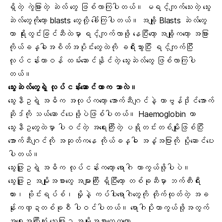
ရှိတဲ့ ကွဲခြားတဲ့ ဆဲလ် တွေ ဖြစ်လာကြပါတယ်။ မရင့်ကျက်သေးတဲ့ သွေး
ဆဲလ်တွေကိုတော့ blasts တွေလို့ ခေါ်ကြပါတယ်။ အချို့ Blasts ဆဲလ်တွေ
ဟာ ရိုးတွင်းခြင်ဆီထဲမှာ ရင့်ကျက်လာဖို့ နေပြီးတော့ အချို့ကတော့ အခြား
ကိုယ်ခန္ဓါအစိတ်အပိုင်းတွေထဲကို ခရီးသွားပြီး ရင့်ကျက်ပြီး
လုပ်ငန်းတာဝန် ထမ်းဆောင်နိုင်တဲ့ သွေးဆဲလ်တွေ ဖြစ်လာကြပါ
တယ်။
သွေးဆဲလ်တွေရဲ့ လုပ်ငန်းဆောင်တာက ဘာလဲ။
သွေးနီဥရဲ့ အဓိက အလုပ်ကတော့ အောက်ဆီဂျင်နဲ့ ကာဗွန်ဒိုင်အောက်
ဆိုဒ်ကို သယ်ဆောင်ပေးဖို့ပဲဖြစ်ပါတယ်။ Haemoglobin ဟာ
သွေးနီဥတွေထဲမှာ ပါဝင်တဲ့ အရေးကြီးတဲ့ ပရိုတင်းတစ်မျိုးဖြစ်ပြီး
အောက်ဆီဂျင်ကို အဆုတ်ကနေ ကိုယ်ခန္ဓါ အနှံ့အပြားကို ပို့ဆောင်ပေး
ပါတယ်။
သွေးဖြူဥရဲ့ အဓိက လုပ်ငန်းကတော့ ရောဂါ ကာကွယ်ဖို့ပါပဲ။
သွေးဖြူဥ အမျိုးအစားတွေ အများကြီး ရှိပြီးတော့ တစ်ခုဆီမှာ ဘက်တီးရီး
ယား၊ ဗိုင်းရပ်စ်၊ မှိုနဲ့ ကပ်ပါးရောဂါတွေကို တိုက်ထုတ်တဲ့ အခ
န်ုးကဏ္ဍတစ်ခုစီ ပါဝင်ပါတယ်။ ရောဂါပိုးကာကွယ်ဖို့အတွက်
အရေးအကြီးဆုံး သွေးဖြူဥ အမျိုးအစားတွေကတော့