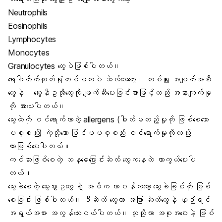
Neutrophils
Eosinophils
Lymphocytes
Monocytes
Granulocytes တွေပဲဖြစ်ပါတယ်။
ရောဂါတိုက်ထုတ်ရုံတင်မကပဲ ဆဲလ်သေတွေ၊ တစ်ရှူး အပျက်အစီး
တွေနဲ့၊ သွေးနီဥအိုတွေကို ဖျက်ဆီးပေးခြင်းအားဖြင့်လည်း အနာကျက်မှု
ကို အားပေးပါတယ်။
သွေးထဲကို ဝင်ရောက်လာတဲ့ allergens (ဓါတ်မတည့်မှုကို ဖြစ်စေသော
ပစ္စည်း) ကဲ့သို့သော ပြင်ပပစ္စည်း ဝင်ရောက်မှုကိုလည်း
တားမြစ်ပေးပါတယ်။
ကင်ဆာဖြစ်စေတဲ့ သန္ဓေပြောင်းဆဲလ် တွေကနေလဲ ကာကွယ်ပေးပါ
တယ်။
သွေးခဲစေတဲ့ သွေးမွှားဥတွေ ရဲ့ အဓိက တာဝန်ကတော့ သွေးခဲခြင်းကို ဖြစ်
စေခြင်း ဖြစ်ပါတယ်။ ဒီဆဲလ် တွေဟာ အခြား ဆဲလ်တွေနဲ့ ယှဉ်ရင်
အရွယ်အစား အလွန်သေးငယ်ပါတယ်။ သူတို့ဟာ အစုအဝေးနဲ့ ဖြစ်