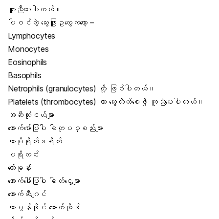
ကူညီပေးပါတယ်။
ပါဝင်တဲ့ သွေးဖြူဥတွေကတော့ –
Lymphocytes
Monocytes
Eosinophils
Basophils
Netrophils (granulocytes) တို့ ဖြစ်ပါတယ်။
Platelets (thrombocytes) ဟာ သွေးတိတ်စေဖို့ ကူညီပေးပါတယ်။
အဆီလုံးငယ်များ
အောက်ဖော်ပြပါ ဓါတုပစ္စည်းများ
ကာဗိုရိုက်ဒရိတ်
ပရိုတင်း
ဟော်မုန်း
အောက်ဖေါ်ပြပါ ဓါတ်ငွေ့များ
အောက်ဆီဂျင်
ကာဗွန်ဒိုင် အောက်ဆိုဒ်