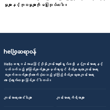
မှုများနှင့် ကုသမှုများကို မပြုလုပ်ပေးပါ။
Helloဆရာဝန်အနေဖြင့် ပိုမို ကျန်းမာပျော်ရွှင်စေဖို့ နှင့်ကျန်းမာရေးနှင့်
ပတ်သက်သည့် ဆုံးဖြတ်ချက်များ ချမှတ်ရာတွင် စိတ်ချရသော ကျန်းမာရေး
အချက်အလက်များကို ထောက်ပံ့ပေးသည့် ယုံကြည်စိတ်ချရသော ကျန်းမာရေး
စောင့်ရှောက်ပေးသူ ဖြစ်ချင်ပါတယ်။
ကျန်းမာရေး ဆောင်းပါးများ
ကျန်းမာရေး ကိရိယာများ