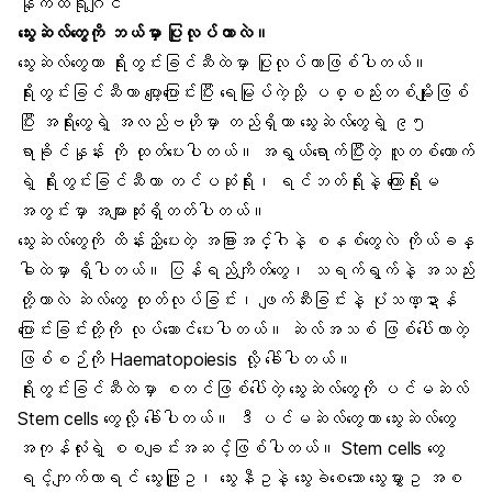
နိုက်ထရိုဂျင်
သွေးဆဲလ်တွေကို ဘယ်မှာ ပြုလုပ်တာလဲ။
သွေးဆဲလ်တွေဟာ ရိုးတွင်းခြင်ဆီထဲမှာ ပြုလုပ်တာဖြစ်ပါတယ်။
ရိုးတွင်းခြင်ဆီဟာ ပျော့ပြောင်းပြီး ရေမြုပ်ကဲ့သို့ ပစ္စည်းတစ်မျိုးဖြစ်
ပြီး အရိုးတွေရဲ့ အလည်ဗဟိုမှာ တည်ရှိကာ သွေးဆဲလ်တွေရဲ့ ၉၅
ရာခိုင်နှုန်း ကို ထုတ်ပေးပါတယ်။ အရွယ်ရောက်ပြီးတဲ့ လူတစ်ယောက်
ရဲ့ ရိုးတွင်းခြင်ဆီဟာ တင်ပဆုံရိုး၊ ရင်ဘတ်ရိုးနဲ့ ကြောရိုးမ
အတွင်းမှာ အများဆုံးရှိတတ်ပါတယ်။
သွေးဆဲလ်တွေကို ထိန်းညှိပေးတဲ့ အခြားအင်္ဂါနဲ့ စနစ်တွေလဲ ကိုယ်ခန္
ဓါထဲမှာ ရှိပါတယ်။ ပြန်ရည်ကျိတ်တွေ၊ သရက်ရွက်နဲ့ အသည်း
တို့ဟာလဲ ဆဲလ်တွေ ထုတ်လုပ်ခြင်း၊ ဖျက်ဆီးခြင်းနဲ့ ပုံသဏ္ဍာန်
ပြောင်းခြင်းတို့ကို လုပ်ဆောင်ပေးပါတယ်။ ဆဲလ်အသစ် ဖြစ်ပေါ်လာတဲ့
ဖြစ်စဉ်ကို Haematopoiesis လို့ ခေါ်ပါတယ်။
ရိုးတွင်းခြင်ဆီထဲမှာ စတင်ဖြစ်ပေါ်တဲ့ သွေးဆဲလ်တွေကို ပင်မဆဲလ်
Stem cells တွေလို့ ခေါ်ပါတယ်။ ဒီ ပင်မဆဲလ်တွေဟာ သွေးဆဲလ်တွေ
အကုန်လုံးရဲ့ စစချင်းအဆင့်ဖြစ်ပါတယ်။ Stem cells တွေ
ရင့်ကျက်လာရင် သွေးဖြူဥ၊ သွေးနီဥနဲ့ သွေးခဲစေသော သွေးမွှားဥ အစ