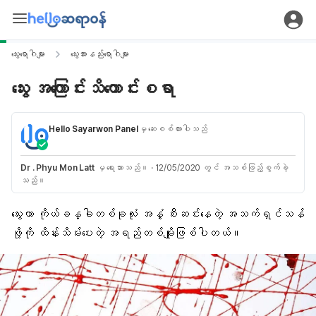
သွေးရောဂါများ
သွေးအားနည်းရောဂါများ
သွေး အကြောင်းသိကောင်းစရာ
Hello Sayarwon Panel
မှ ဆေးစစ်ထားပါသည်
Dr . Phyu Mon Latt
မှ ရေးသားသည်။
·
12/05/2020 တွင် အသစ်ဖြည့်စွက်ခဲ့
သည်။
သွေးဟာ ကိုယ်ခန္ဓါတစ်ခုလုံး အနှံ့ စီးဆင်းနေတဲ့ အသက်ရှင်သန်
ဖို့ကို ထိန်းသိမ်းပေးတဲ့ အရည်တစ်မျိုးဖြစ်ပါတယ်။