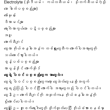
Electrolyte (ဆိုဒီယမ်၊ ကယ်လဆီယမ်၊ ပိုတက်ဆီယမ်ကဲ့သို့
သော ဓါတ်ပစ္စည်းများ)
ဟော်မုန်း
ဗီတာမင်များ
ရောဂါကာကွယ်သော ပဋိပစ္စည်းများ
အပူ
အောက်ဆီဂျင်
သွေးဟာ ကိုယ်ခန္ဓါအနှံ့က တစ်ရှူးတွေဆီက အောက်ပါအရာတွေကို
သယ်ဆောင်သွားပါတယ်။
စွန့်ပစ်ပစ္စည်းများ
ကာဗွန်ဒိုင် အောက်ဆိုဒ်
သွေးရဲ့ ပါဝင်ပစ္စည်းတွေက ဘာတွေလဲ။
သွေးရဲ့ ပါဝင်ပစ္စည်းတွေကတော့ သွေးဆဲလ်တွေ နေဖို့အတွက်
သွေးရည်ကြည် ပါဝင်ပြီး အောက်ပါ အရာတွေလည်း ပါဝင်ပါတယ်။
သွေးနီဥ – အောက်ဆီဂျင်ကို အဆုတ်ကနေ ကိုယ်ခန္ဓါအနှံ့ကို
ပို့ဆောင်ပေးပါတယ်။
သွေးဖြူဥ – ကူးစက်ရောဂါတွေကို တိုက်ထုတ်ပေးပြီး ကိုယ်ခံအားစနစ်မှာ