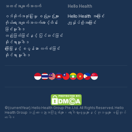
သတင်းအချက်အလက်
Hello Health
ဝဘ်ဆိုက်အသုံးပြုမှု စည်းမျဉ်းများ
Hello Health အကြောင်း
ကိုယ်ရေးအချက်အလက်စောင့်ထိန်း
ကျွန်ုပ်တို့အကြောင်း
ခြင်းမူဝါဒ
တည်းဖြတ်ခြင်းနှင့် ပြင်ဆင်ခြင်း
ဆိုင်ရာမူဝါဒ
ကြော်ငြာနှင့် စပွန်ဆာ လက်ခံခြင်း
ဆိုင်ရာ မူဝါဒ
©{currentYear} Hello Health Group Pte. Ltd. All Rights Reserved. Hello
Health Group သည် ဆေးပညာအကြံဉာဏ်များ၊ ရောဂါရှာဖွေမှုများနှင့် ကုသမှုများ မပြုလုပ်
ပေးပါ။