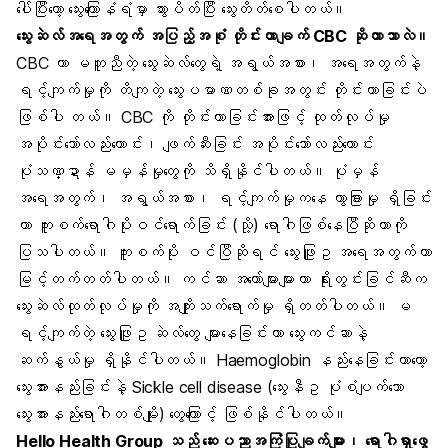
ပေါ်ပြီးတော့ သွေးကြောနံရံမှာ သွားပိတ်ပြီး သွေးတိတ်စေပါတယ်။
သွေးဆဲလ်အရေအတွက် အပြည့်အစုံ တိုင်းတာချက် CBC ဆိုတာဘာလဲ။
CBC ဟာ မတူညီတဲ့ သွေးဆဲလ်တွေရဲ့ အရွယ်အစား၊ အရေအတွက်နဲ့
ရင့်ကျက်မှုကို တိကျတဲ့ သွေးပမာဏတစ်ခုအတွင်း တိုင်းတာခြင်းပဲ
ဖြစ်ပါ တယ်။ CBC ကို တိုင်းတာခြင်းအားဖြင့် ထုတ်လုပ်မှု
အပိုင်းသော်လည်းကောင်း၊ ဖျက်ဆီးခြင်း အပိုင်းသော်လည်းကောင်း
ပုံသဏ္ဍာန် မမှန်မှုတွေကို သိရှိနိုင်ပါတယ်။ ပုံမှန်
အရေအတွက်၊ အရွယ်အစား၊ ရင့်ကျက်မှုကနေ ကွာခြားမှု ရှိခြင်း
ဟာ ကူးစက်ရောဂါပိုးဝင်ရောက်ခြင်း (သို့) ရောဂါဖြစ်နေပြီဆိုတာကို
ပြသပါတယ်။ ကူးစက်ပိုး ဝင်ပြီဆိုရင် သွေးဖြူဥ အရေအတွက်ဟာ
မြင့်တက်တတ်ပါတယ်။ ကင်ဆာ အတော်များများဟာ ရိုးတွင်းခြင်ဆီက
သွေးဆဲလ်ထုတ်လုပ်မှုကို အကျိုးသက်ရောက်မှု ရှိတတ်ပါတယ်။ မ
ရင့်ကျက်တဲ့ သွေးဖြူဥ ဆဲလ်တွေ များနေခြင်းဟာ သွေးကင်ဆာနဲ့
ဆက်နွယ်မှု ရှိနိုင်ပါတယ်။ Haemoglobin နည်းနေခြင်းဟာတော့
သွေးအားနည်းခြင်းနဲ့ Sickle cell disease (သွေးနီဥ ပုံစံပျက်သော
သွေးအားနည်းရောဂါတစ်မျိုး) တွေကြောင့် ဖြစ်နိုင်ပါတယ်။
Hello Health Group သည် ဆေးပညာအကြံပြုချက်များ၊ ရောဂါရှာဖွေ