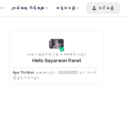
း
ကျန်းမာရေး ကိရိယာများ
အဖွဲ့အစည်း
ဝင်မည်
မှ ဆေးပညာပိုင်းဆိုင်ရာ စစ်ဆေးထားပါသည်။
Hello Sayarwon Panel
Aye Thi Mon
မှ ရေးသားသည်။
·
22/09/2022 တွင် အသစ်
ဖြည့်စွက်ခဲ့သည်။