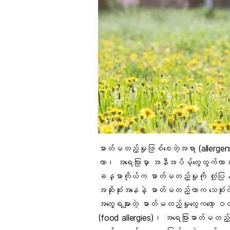
ဓာတ်မတည့်မှုဖြစ်စေတဲ့အရာ
(allergen
တာ၊
အရေပြား
မှာ အနီအပိမ့်တွေထွက်တာ၊ 
ခန္ဓာကိုယ်က ဓာတ်မတည့်မှုကို တုံ့ပြ
အဆိုးဆုံးအနေနဲ့ ဓာတ်မတည့်တာက သေဆုံ
အတွေ့ရများတဲ့ ဓာတ်မတည့်မှုတွေကတော့ ဝ
(
food allergies
)၊ အရေပြားဓာတ်မတည့်