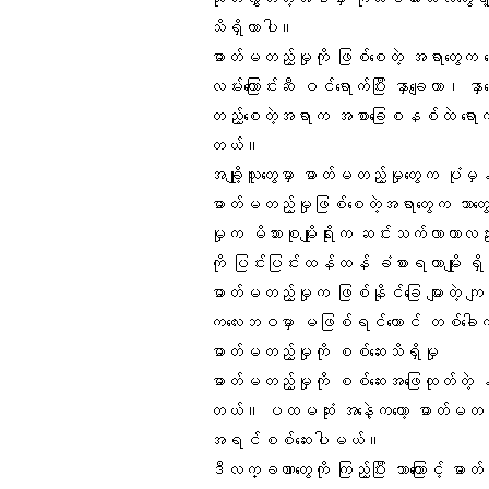
သိရှိတာပါ။
ဓာတ်မတည့်မှုကို ဖြစ်စေတဲ့ အရာတွေက
လမ်းကြောင်း
ဆီ ဝင်ရောက်ပြီး နှာချေတာ၊ န
တည့်စေတဲ့အရာက အစာခြေစနစ်ထဲ ရောက်သ
တယ်။
အချို့သူတွေမှာ ဓာတ်မတည့်မှုတွေက ပုံမှန် 
ဓာတ်မတည့်မှုဖြစ်စေတဲ့အရာတွေက ဘာတွ
မှုက မိသားစုမျိုးရိုးက ဆင်းသက်လာတာလည်
ကို ပြင်းပြင်းထန်ထန် ခံစားရတာမျိုး ရ
ဓာတ်မတည့်မှုက ဖြစ်နိုင်ခြေ များတဲ့ က
ကလေးဘဝမှာ မဖြစ်ရင်တောင် တစ်ခေါက်လော
ဓာတ်မတည့်မှုကို စစ်ဆေးသိရှိမှု
ဓာတ်မတည့်မှုကို စစ်ဆေးအဖြေထုတ်တဲ့ နည်
တယ်။ ပထမဆုံး အနေဲ့ကတော့ ဓာတ်မတည့်မ
အရင်စစ်ဆေးပါမယ်။
ဒီလက္ခဏာတွေကို ကြည့်ပြီး ဘာကြောင့် ဓ