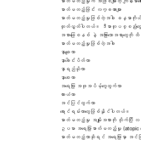
ဓာတ်မတည့်မှုက အဖြစ်များတဲ့
ကျန်းမာ
ဓာတ်မတည့်ခြင်း လက္ခဏာများ
ဓာတ်မတည့်မှုဖြစ်တဲ့အခါ ခန္ဓာကိုယ်
ထုတ်လွှတ်ပါတယ်။ ဒီဓာတုပစ္စည်းတွေ
အစာခြေစနစ် နဲ့ အခြားသောအရာတွေကို ထ
ဓာတ်မတည့်မှုဖြစ်တဲ့အခါ
နှာချေတာ
နှာခေါင်းပိတ်တာ
နှာရည်ယိုတာ
နှာစေးတာ
အရေပြား အဖုအပိမ့်တွေထွက်တာ
ယားယံတာ
အင်ပြင်ထွက်တာ
ရောင်ရမ်းတာတွေဖြစ်နိုင်ပါတယ်။
ဓာတ်မတည့်မှု အမျိုးအစားကို လိုက်ပြီး 
ဥပမာ အရေပြားဓာတ်မတည့်မှု (atopi
ဓာတ်မတည့်တာဆိုရင် အရေပြားမှာ အင်ပ