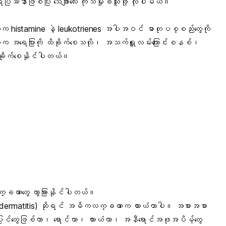
ရေးပြဿနာ
ဖြစ်ပြီး သေချာလေး ကုသမှုခံယူဖို့ လိုပါမယ်။
က histamine နဲ့ leukotrienes အပါအဝင် ဓာတုပစ္စည်းတွေကို
က အရေပြားကို ထိခိုက်စေသလို၊ အသက်ရှူလမ်းကြောင်းစနစ်၊
ိခိုက်စေနိုင်ပါတယ်။
လက္ခဏာတွေ ကွာခြားနိုင်ပါတယ်။
c dermatitis) ဆိုရင် အဓိကလက္ခဏာက ယားယံတာပါ။ အစားအစာ
ြင်တွေဖြစ်တာ၊ ရောင်တာ၊ ယားယံတာ၊ အနီရောင်အဖုအပိမ့်တွေ