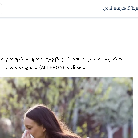
ကျန်းမာရေး ဆောင်းပါးမျာ
့် အန္တရာယ် မရှိတဲ့အရာတွေကို ကိုယ်ခံအားက ပုံမှန် မဟုတ်ဘဲ
ု ဓာတ်မတည့်ခြင်း (ALLERGY) လို့ခေါ်တာပါ။