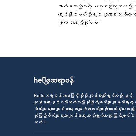
ဓာတ်မတည့်စေတဲ့ ပစ္စည်းတွေကလည်း အမျ
ရှောင်နိုင်မယ်ဆိုရင် လူကောင်းတစ်ယောက်လို
ဖို့က အရေးကြီးဆုံးပါပဲ။
Helloဆရာဝန်အနေဖြင့် ပိုမို ကျန်းမာပျော်ရွှင်စေဖို့ နှင့်
ကျန်းမာရေးနှင့်ပတ်သက်သည့် ဆုံးဖြတ်ချက်များ ချမှတ်ရာတွင
စိတ်ချရသော ကျန်းမာရေး အချက်အလက်များကို ထောက်ပံ့ပေးသည့်
ယုံကြည်စိတ်ချရသော ကျန်းမာရေး စောင့်ရှောက်ပေးသူ ဖြစ်ချင်ပါ
တယ်။