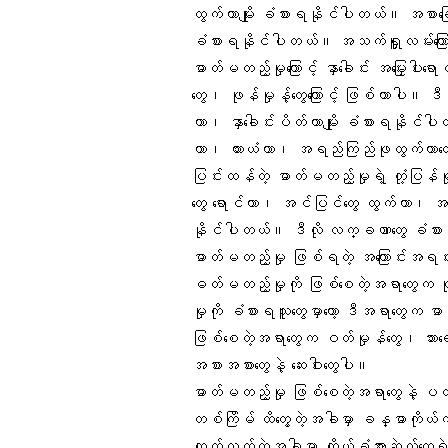
ထွက်တာမျိုး ခံစားရနိုင်ပါတယ်။ အစာခြ
ခံစားရနိုင်ပါတယ်။ အသက်ရှူလမ်း​ကြော
ဓာတ်မတည့်မှုကြောင့် နှာခေါင်း အမြှေးပါးရော
တွေ၊ ဖုန်မှုန့်တွေကြောင့် ဖြစ်တာပါ။ ဒ
တာ၊ နှာခေါင်းပိတ်တာမျိုး ခံစားရနိုင်ပ
တာ၊ ယားယံတာ၊ အရည်​ကြည်ဖုထွက်တာတ
ပြင်းထန်တဲ့ ဓာတ်မတည့်မှုရဲ့ တုံ့ပြန်မှ
တွေ ရောင်တာ၊ အင်ပြင်တွေ ထွက်တာ၊ အသ
နိုင်ပါတယ်။ ဒီလို လက္ခဏာတွေ ခံစား
ဓာတ်မတည့်မှု ဖြစ်ရတဲ့ အကြောင်းအရင်း
ဓတ်မတည့်မှုကို ဖြစ်စေတဲ့အရာတွေက ပု
မှုကို ခံစားရသူတွေမှာတော့ ဒီအရာတွေက
ဖြစ်စေတဲ့အရာတွေက ဝတ်မှုန်တွေ၊ သားရေ၊
အစားအစားတွေနဲ့ ဆေးဝါးတွေပါ။
ဓာတ်မတည့်မှု ဖြစ်စေတဲ့အရာတွေနဲ့ ပ
တစ်ကြိမ် ထိတွေ့တဲ့အခါမှာ ခန္ဓာကိုယ်က
ထုတ်လွှတ်တဲ့အခါမှာ ကိုယ်ခံအားဆဲလ်တွေရဲ့