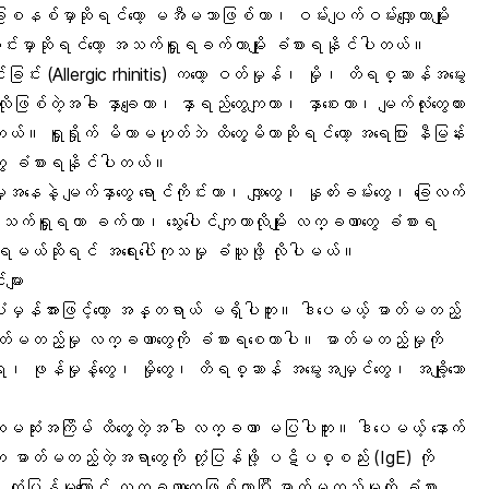
ေစနစ်မှာဆိုရင်တော့ မအီမသာဖြစ်တာ၊ ဝမ်းပျက်ဝမ်းလျှောတာမျိုး
င်းမှာဆိုရင်တော့ အသက်ရှူရခက်တာမျိုး ခံစားရနိုင်ပါတယ်။
င်ခြင်း (
Allergic rhinitis
) ကတော့ ဝတ်မှုန်၊ မှို၊ တိရစ္ဆာန်အမွေး
ီလိုဖြစ်တဲ့အခါ နှာချေတာ၊ နှာရည်တွေကျတာ၊ နှာစေးတာ၊ မျက်လုံးတွေယား
ါတယ်။ ရှူရှိုက် မိတာမဟုတ်ဘဲ ထိတွေ့မိတာဆိုရင်တော့ အရေပြား နီမြန်း
ွေ ခံစားရနိုင်ပါတယ်။
ုအနေနဲ့ မျက်နှာတွေ ရောင်ကိုင်းတာ၊ လျှာတွေ၊ နှုတ်းခမ်းတွေ၊ ခြေလက်
က်ရှူရတာ ခက်တာ၊ သွေးပေါင်ကျတာလိုမျိုး လက္ခဏာတွေ ခံစားရ
ရမယ်ဆိုရင် အရေးပေါ်ကုသမှု ခံယူဖို့ လိုပါမယ်။
များ
ံမှန်အားဖြင့်တော့ အန္တရာယ် မရှိပါဘူး။ ဒါပေမယ့် ဓာတ်မတည့်
 ဓာတ်မတည့်မှု လက္ခဏာတွေကို ခံစားရစေတာပါ။ ဓာတ်မတည့်မှုကို
 ဖုန်မှုန့်တွေ၊ မှိုတွေ၊ တိရစ္ဆာန် အမွေးအမျှင်တွေ၊ အချို့သော
ထမဆုံးအကြိမ် ထိတွေ့တဲ့အခါ လက္ခဏာ မပြပါဘူး။ ဒါပေမယ့် နောက်
 ဓာတ်မတည့်တဲ့အရာတွေကို တုံ့ပြန်ဖို့ ပဋိပစ္စည်း (IgE) ကို
 တုံ့ပြန်မှုကြောင့် လက္ခဏာတွေဖြစ်လာပြီး ဓာတ်မတည့်မှုကို ခံစား