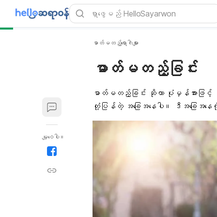
ဓာတ်မတည့်ရောဂါများ
ဓာတ်မတည့်ခြင်း
ဓာတ်မတည့်ခြင်း
ဆိုတာ ပုံမှန်အားဖြင
တုံ့ပြန်တဲ့ အခြေအနေပါ။ ဒီအခြေအနေကိ
မျှဝေပါ။