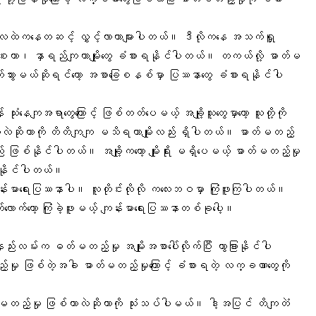
 လေထဲကနေတဆင့် လွှင့်လာတာများပါတယ်။ ဒီလိုကနေ
အသက်ရှူ
ှာစေးတာ၊ နှာရည်ကျတာမျိုးတွေ ခံစားရနိုင်ပါတယ်။ တကယ်လို့ ဓာတ်မ
ွားမယ်ဆိုရင်တော့ အစာ​ခြေစနစ်မှာ ပြဿနာတွေ ခံစားရနိုင်ပါ
သုံးနေကျအရာတွေကြောင့် ဖြစ်တတ်ပေမယ့် အချို့သူတွေမှာတော့ သူတို့ကို
ေလဲဆိုတာကို တိတိကျကျ မသိရတာမျိုးလည်း ရှိပါတယ်။ ဓာတ်မတည့်
း ဖြစ်နိုင်ပါတယ်။ အချို့ကတော့ မျိုးရိုး မရှိပေမယ့် ဓာတ်မတည့်မှု
ှိနိုင်ပါတယ်။
ျန်းမာရေးပြဿနာပါ။ လူတိုင်းလိုလို ကလေးဘဝမှာ ကြုံဖူးကြပါတယ်။
က်တော့ ကြုံခဲ့ဖူးမယ့် ကျန်းမာရေးပြဿနာတစ်ခုပေါ့။
းလမ်းက ဓတ်မတည့်မှု အမျိုးအစာပေါ်လိုက်ပြီး ကွာခြားနိုင်ပါ
ှု ဖြစ်တဲ့အခါ ဓာတ်မတည့်မှုကြောင့် ခံစားရတဲ့ လက္ခဏာတွေကို
ာတ်မတည့်မှု ဖြစ်တာလဲဆိုတာကို သုံးသပ်ပါမယ်။ ဒါ့အပြင် တိကျတဲံ