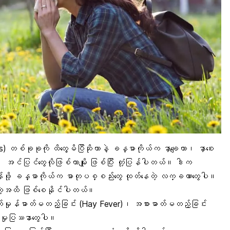
s) တစ်ခုခုကို ထိတွေ့မိပြီဆိုတာနဲ့ ခန္ဓာကိုယ်က နှာချေတာ၊ နှာစေး
အင်ပြင်တွေလိုဖြစ်တာမျိုး ဖြစ်ပြီး တုံ့ပြန်ပါတယ်။ ဒါက
န်ဖို့ ခန္ဓာကိုယ်က ဓာတုပစ္စည်းတွေ ထုတ်နေတဲ့ လက္ခဏာတွေပါ။
းတဲ့အထိ ဖြစ်စေနိုင်ပါတယ်။
တ်မှုန်ဓာတ်မတည့်ခြင်း (
Hay Fever
)၊ အစားဓာတ်မတည့်ခြင်း
မှုပြဿနာတွေပါ။