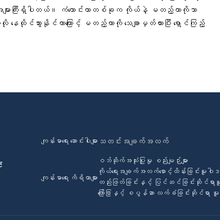
ားကြီးရှိပါတယ်။ ကံကောင်းတာတစ်ခုက ကိုယ်နဲ့ မတည့်တာကိုသာ
 နေထိုင်သွားနိုင်တာကြောင့် မတည့်တာကို သေချာမှတ်ထားပြီး ရှောင်ကြည့်
ကျန်းမာရေး ဆောင်းပါးများ
သတင်းအချက်အလက်
ဝဘ်ဆိုက်အသုံးပြုမှု စည်းမျဉ်းများ
်
ကိုယ်ရေးအချက်အလက်စောင့်ထိန်းခြင်းမူဝါ
ကျန်းမာရေး ကိရိယာများ
တည်းဖြတ်ခြင်းနှင့် ပြင်ဆင်ခြင်းဆိုင်ရာ
ကြော်ငြာနှင့် စပွန်ဆာ လက်ခံခြင်းဆိုင်ရာ 