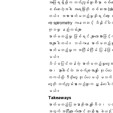
အဖြေရရှိဖို့က တတ်ကျွမ်းသူဆီမှာ စစ်ဆေ
စစ်ဆေးတဲ့အခါ အရေပြားကို စစ်ဆးတာ (skin t
တယ်။ အစားဓာတ်မတည့်မှုဆိုရင်တော
တော့ spirometry ကနေတဆင့် သိနိုင်ပ
ကုသမှု နည်းလမ်းများ
ဓာတ်မတည့်မှု ဖြစ်ရင် များသောအားဖြင့်ကတ
တာများပါတယ်။ ဘယ်ကနေ ဓာတ်မတည့်မှု 
ဓာတ်မတည့်မှုက အကြိမ်ကြိမ် ပြန်ဖြစ်
မယ်။
သိပ်မပြင်းထန်တဲ့ ဓာတ်မတည့်မှုတွေအတွက်တ
တာ၊ နှာခေါင်းထဲ အစက်ချတာမျိုး လုပ်ပ
တကယ်လို့ ဒီလိုတွေ လုပ်ပေမယ့် မသက်သာ
တွေကို တတ်ကျွမ်းနားလည်သူက ညွှန်ပေးပ
မယ်။
Takeaways
ဓာတ်မတည့်ပြဿနာဆိုတာ မျိုးဗီဇ၊ ပတ်
အတွက် အပြီးပျောက်အောင် ကုဖို့ရာ ခဲယဉ