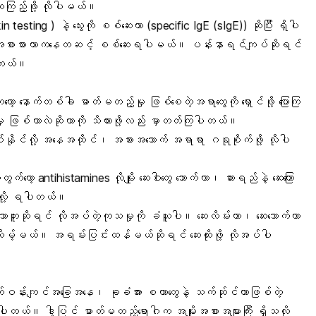
းကြည့်ဖို့ လိုပါမယ်။
esting ) နဲ့ သွေးကို စစ်ဆေးတာ (specific IgE (sIgE)) ဆိုပြီး ရှိပါ
့ အစားစားတာကနေတဆင့် စစ်ဆေးရပါမယ်။
ပန်းနာရင်ကျပ်
ဆိုရင်
ါတယ်။
ော့ နောက်တစ်ခါ ဓာတ်မတည့်မှု ဖြစ်စေတဲ့အရာတွေကို ရှောင်ဖို့ ပြောကြ
ဖြစ်တာလဲဆိုတာကို သိထားဖို့လည်း မှာတတ်ကြပါတယ်။
နိုင်လို့ အနေအထိုင်၊ အစားအသောက် အရာရာ ဂရုစိုက်ဖို့ လိုပါ
ော့ antihistamines လိုမျိုး ဆေးဝါးတွေ သောက်တာ၊ ဆားရည်နဲ့ ဆေးကြော
ေးလို့ ရပါတယ်။
ဘူးဆိုရင် လိုအပ်တဲ့ကုသမှုကို ခံယူပါ။ ဆေးလိမ်းတာ၊ ဆေးသောက်တာ
ါလိမ့်မယ်။ အရမ်းပြင်းထန်မယ်ဆိုရင် ဆေးထိုးဖို့ လိုအပ်ပါ
ဝန်းကျင်အခြေအနေ၊ ခုခံအား စတာတွေနဲ့ သက်ဆ်ုင်တာဖြစ်တဲ့
်းပါတယ်။ ဒါ့ပြင် ဓာတ်မတည့်ရောဂါက အမျိုးအစားအများကြီး ရှိသလို