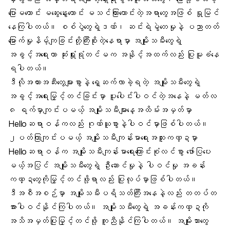
ပြောမကောင်း မဆွေးနွေးကောင်း မသင်ကြားကောင်းတဲ့အရာတွေအဖြစ် ရှုမြင်
နေကြပါတယ်။ စစ်ပွဲတွေရဲ့ဒဏ်၊ ဆင်းရဲမွဲတေမှုနဲ့ ပညာတတ်
မြောက်မှုနိမ့်ကျခြင်းတို့ကြီးစိုးတဲ့နေရာမှာ အမျိုးသမီးတွေရဲ့
အခွင့်အရေးဟာ ဆုံးရှုံးရုံတင်မက အနိုင့်အထက်လည်း ပြုမူခံနေ
ရပါတယ်။
ဒီလိုအတားအဆီးတွေများစွာနဲ့ ရှေ့ဆက်လာခဲ့ရတဲ့ အမျိုးသမီးတွေရဲ့
အခွင့်အရေးမြှင့်တင်ခြင်းမှာ ပူးပေါင်းပါဝင်တဲ့အနေနဲ့ မတ်လ
၈ ရက်မှာကျင်းပမယ့် အမျိုးသမီးများနေ့အထိမ်းအမှတ်မှာ
Helloဆရာဝန်
ကလည်း ဂုဏ်ယူစွာနဲ့ပါဝင်မှာဖြစ်ပါတယ်။
၂ပတ်ကြာကျင်းပမယ့် အမျိုးသမီးကျန်းမာရေးအထူးကဏ္ဍမှာ
Helloဆရာဝန်
က အမျိုးသမီးကျန်းမာရေးကြောင်းစုံလင်စွာ ဖော်ပြပေး
မယ့်အပြင် အမျိုးသမီးတွေရဲ့ ဦးဆောင်မှုနဲ့ ပါဝင်မှု အခန်း
ကဏ္ဍတွေကိုမြှင့်တင်ဖို့ရာလည်း ပြုလုပ်မှာဖြစ်ပါတယ်။
ဒီအစီအစဉ်မှာ အမျိုးသမီးပရိသတ်ကြီးအနေနဲ့လည်း တတပ်တ
အားပါဝင်နိုင်ကြပါတယ်။ အမျိုးသမီးတွေရဲ့
အခန်းကဏ္ဍ
ကို
အသိအမှတ်ပြုမြှင့်တင်ဖို့ ကူညီနိုင်ကြပါတယ်။
အမျိုးသားတွေ