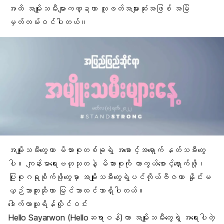
အထိ အမျိုးသမီးများကဏ္ဍဟာ လူဖတ်အများဆုံးအဖြစ် အမြဲ
မှတ်တမ်းဝင်ပါတယ်။
အမျိုးသမီးတွေဟာ မိသားစုတစ်ခုရဲ့ အစောင့်အရှောက် နတ်သမီးတွေ
ပါ။
ကျန်းမာရေးဗဟုသုတ
နဲ့ မိသားစုကို ကာကွယ်စောင့်ရှောက်ဖို့၊
ပြုစုဂရုစိုက်ဖို့တွေမှာ အမျိုးသမီးတွေရဲ့ပင်ကိုယ်ဗီဇဟာ နှိုင်းမ
ယှဉ်သာဘူးဆိုတာ မြင်သာထင်သာရှိပါတယ်။
ဒေါက်တာသူရိန်လှိုင်ဝင်း
Hello Sayarwon (Helloဆရာဝန်)ဟာ အမျိုးသမီးတွေရဲ့ အရေးပါတဲ့