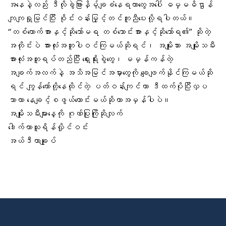
အနေနဲ့လည်း ဒီလိုခွဲခြားနှိမ့်ချခံနေရတာတွေအပေါ် ဓမ္မဓိဌာန်
ကျကျရှုမြင်ပြီး ဝိုင်းဝန်းမြှင့်တင်ကူညီပေးလို့ရပါတယ်။
“တစ်ယောက်အားနှင့်ဆိုသော်မရ တစ်သောင်းအားနှင့်ဆိုသော်ရ၏” ဆိုတဲ့
အတိုင်းပဲ အားလုံးအတူပါဝင်ကြမယ်ဆိုရင်၊ အမျိုးသား အမျိုးသမီး
အားလုံးအတူရပ်တည်ပြီး ရှေးရိုးစွဲတွေ၊ မမှန်ကန်တဲ့
အချက်အလက်နဲ့ အသိအမြင်အမှားတွေကို ချေဖျက်နိုင်ကြမယ်ဆို
ရင် ကျွန်တော်တို့နေထိုင်တဲ့
ပတ်ဝန်းကျင်
ဟာ ဒီထက်ပိုပြီးလှပ
သာယာ နေချင့်စဖွယ်ကောင်းမယ်ဆိုတာအမှန်ပါပဲ။
အမျိုးသမီးများနေ့ကို ဂုဏ်ပြုကြိုဆိုလျက်
ဒေါက်တာသူရိန်လှိုင်ဝင်း
အယ်ဒီတာချုပ်