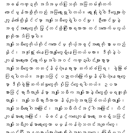
အခန်းကဏ္ဍကို အသိအမှတ်ပြုသလို အမြဲတမ်းတိုးတက်
ကောင်းမွန်လာဖို့ကိုလည်း အမြဲရှေးရှုပါတယ်။ ရှေးရိုးစွဲဝါဒီတွေများတဲ့
ကျွန်တော်တို့နိုင်ငံမှာ အမျိုးသမီးတွေရဲ့ပါဝင်မှု၊ ဦးဆောင်မှုနဲ့
အခွင့်အရေးတွေကို မြှင့်တင်ဖို့ကြိုးစားရတာဟာ ထင်သလောက်မလွယ်
ဘူးဆိုတာ သိကြမှာပါ။
အမျိုးသမီးတွေကိုယ်တိုင်ကတောင်မှ ကိုယ့်အခွင့်အရေးကို နားမလည်
နိုင်၊ အဆုံးရှုံးခံနေကြတာမျိုးတွေရှိနေကြတယ်မလား။ ဒီလိုနဲ့ပဲ
ကျန်းမာရေးစောင့်ရှောက်မှုအပါအဝင် ကဏ္ဍပေါင်းများစွာမှာ
အမျိုးသမီးတွေဟာ တဆင့်နိမ့်တဲ့နေရာမှာ ဆက်ဆံခံကြရ၊ ခွဲခြားခံ
ကြရပါတယ်။ အထူးသဖြင့် ပညာတတ်မြောက်မှုနိမ့်ပါးတဲ့နေရာတွေ
မှာ ဒီလိုခွဲခြားဆက်ဆံမှုတွေကို ပိုမြင်တွေ့ရပါတယ်။ ဥပမာ
အားဖြင့်
ရာသီလာချိန်
မှာ အမျိုးသမီးက အမျိုးသားနဲ့ထိတွေ့လို့မရဘူးဆို
တာမျိုး၊ အမျိုးသမီးရာသီလာတာ နိမ့်ကျတဲ့အရာဖြစ်တယ်ဆိုတာမျိုး၊
အမျိုးသမီးရောဂါ
အကြောင်း၊ အမျိုးသမီးလိင်အင်္ဂါအကြောင်း၊
လိင်
ကျန်းမာရေ
းအကြောင်း၊ မိခင်နှင့်ကလေးကျန်းမာရေး အစရှိသဖြင့်
အမျိုးသမီးကျန်းမာရေးတွေဟာ မမှန်ကန်တဲ့သတင်းအချက်တွေ၊
မှားယွင်းပြီး အန္တရာယ်များတဲ့ရှေးရိုးစွဲအယူအဆတွေ၊ ပြောဖို့မသင့်