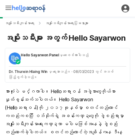
အမျိုးသမီး ကျန်းမာရေး
အမျိုးသမီးကျန်းမာရေးပြဿနာများ
အမျိုးသမီးများ အတွက် Hello Sayarwon
Hello Sayarwon Panel
မှ ဆေးစစ်ထားပါသည်
Dr. Thurein Hlaing Win
မှ ရေးသားသည်။
·
08/03/2023 တွင် အသစ်
ဖြည့်စွက်ခဲ့သည်။
အားလုံးပဲ မင်္ဂလာပါ။ Helloဆရာဝန် အဖွဲ့သားတွေကိုယ်စား
နှုတ်ခွန်းဆက်သပါတယ်။ Hello Sayarwon
(Helloဆရာဝန်)ကို ၂၀၁၇ခုနှစ်မှာ စတင်တည်ထောင်
ကတည်းကစပြီး ဝဘ်ဆိုက်ရဲ့ အခန်းကဏ္ဍတွေကို ဖွဲ့စည်းရာမှာ
အမျိုးသမီးကျန်းမာရေ
းကဏ္ဍဟာ မပါမဖြစ်အနေနဲ့ ဖွဲ့စည်း
တည်ဆောက်ခဲ့ပါတယ်။ စတင်တည်ထောင်တဲ့အချိန်ကနေ ဒီနေ့