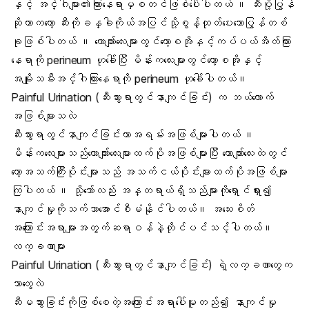
နှင့် အင်္ဂါများ၏ကြားနေရာမှစတင်ဖြစ်ပေါ်ပါတယ် ။ ဆီးပို့ပြွန်
ဆိုတာကတော့ ဆီးကိုခန္ဓါကိုယ်အပြင်သို့စွန့်ထုတ်ပေးသောပြွန်တစ်
ခုဖြစ်ပါတယ် ။ ယောက်ျားလေးများတွင်တော့စအိုနှင့်ကပ်ပယ်အိတ်ကြား
နေရာကို perineum ဟုခေါ်ပြီး မိန်းကလေးများတွင်တော့စအိုနှင့်
အမျိုးသမီးအင်္ဂါကြားနေရာကို perineum ဟုခေါ်ပါတယ်။
Painful Urination (ဆီးသွားရာတွင်နာကျင်ခြင်း) က ဘယ်လောက်
အဖြစ်များသလဲ
ဆီးသွားရာတွင်နာကျင်ခြင်းဟာအရမ်းအဖြစ်များပါတယ် ။
မိန်းကလေးများသည်ယောက်ျားလေးများထက်ပိုအဖြစ်များပြီး ယောကျာ်းလေးထဲတွင်
တော့အသက်ကြီးပိုင်းများသည် အသက်ငယ်ပိုင်းများထက်ပိုအဖြစ်များ
ကြပါတယ် ။ သို့သော်လည်း အန္တရာယ်ရှိသည်များကိုရှောင်ရှား၍
နာကျင်မှုကိုသက်သာအောင်စီမံနိုင်ပါတယ်။ အသေးစိတ်
အကြောင်းအရာများအတွက်ဆရာဝန်နဲ့တိုင်ပင်သင့်ပါတယ်။
လက္ခဏာများ
Painful Urination (ဆီးသွားရာတွင်နာကျင်ခြင်း) ရဲ့လက္ခဏာတွေက
ဘာတွေလဲ
ဆီးမသွားခြင်းကိုဖြစ်စေတဲ့အကြောင်းအရာပေါ်မူတည်၍ နာကျင်မှု