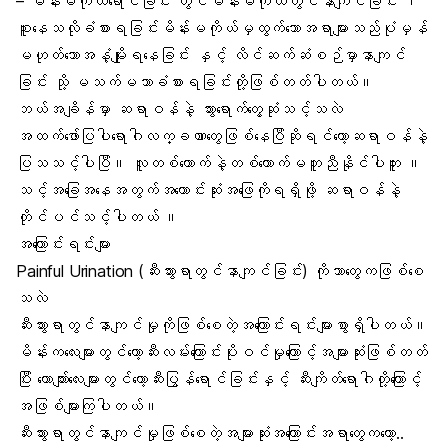
– မိန်းမကိုယ်ရောင်ခြင်း တွင်မိန်းမကိုယ်တွင်နာကျင်ခြင်း ၊
စူးနေသလိုခံစားရခြင်းမိန်းမကိုယ်မှထွက်သောအရာများသည်ပုံမှန်
မဟုတ်သောအနံ့မျိုးရနေခြင်း နှင့် လိင်ဆက်ဆံစဉ်မှာနာကျင်
ခြင်း သို့ မသက်မသာခံစားရခြင်းတို့ဖြစ်တတ်ပါတယ်။
ဘယ်အချိန်မှာ ဆရာဝန်နဲ့ သွားရောက်တွေ့ဆုံသင့်သလဲ
အထက်ဖော်ပြပါရောဂါလက္ခဏာတွေဖြစ်နေပြီဆိုရင်တော့ဆရာဝန်နဲ့
ပြသသင့်ပါပြီ။ လူတစ်ယောက်နဲ့တစ်ယောက်မတူညီနိုင်ပါဘူး ။
သင့်အခြေအနေအတွက်အကောင်းဆုံးအဖြေကိုရရှိဖို့ ဆရာဝန်နဲ့
တိုင်ပင်သင့်ပါတယ် ။
အကြောင်းရင်းများ
Painful Urination (ဆီးသွားရာတွင်နာကျင်ခြင်း) ကိုဘာတွေကဖြစ်စေ
သလဲ
ဆီးသွားရာတွင်နာကျင်မှုကိုဖြစ်စေတဲ့အကြောင်းရင်းများစွာရှိပါတယ်။
မိန်းကလေးများတွင်တော့ဆီးလမ်းကြောင်းပိုးဝင်မှုကြောင့်အများဆုံးဖြစ်တတ်
ပြီး ယောက်ျားလေးများတွင်တော့ဆီးပြွန်ရောင်ခြင်းနှင့် ဆီးကျိတ်ရောဂါတို့ကြောင့်
အဖြစ်များကြပါတယ်။
ဆီးသွားရာတွင်နာကျင်မှုဖြစ်စေတဲ့အများဆုံးအကြောင်းအရာတွေကတော့..