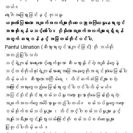
တယ်။
ရောဂါအဖြေရှာခြင်းနှင့် ကုသမှု
ယခုဖော်ပြထားသော အချက်အလက်များကို ဆေးပညာအကြံပေးမှုနေရာတွင်
အစားထိုးရန်မသင့်တော်ပါ။ ပိုမိုသောအချက်အလက်များရရှိရန်
အတွက် ဆရာဝန်နှင့် အမြဲတမ်းတိုင်ပင်ပါ.
Painful Urination (ဆီးသွားရာတွင်နာကျင်ခြင်း) ကို ဘယ်လို
အတည်ပြုပါသလဲ
သင့်ရဲ့ကျန်းမာရေးစောင့်ရှောက်သူဟာ ဆီးမသွားနိုင်တဲ့အချိန်တွေနဲ့
သင့်တစ်ကိုယ်လုံးရဲ့ကျန်းမာရေးအခြေအနေတွေကိုအရင်ဆုံးမေးမြန်းပါ
လိမ့်မယ်။ ဆီးသွားသောအကြိမ်ရေ ၊ လိင်ဆက်ဆံခြင်းများစတဲ့
အကြောင်းအရာတွေလည်းမေးမြန်းရာတွင်ပါဝင်ပါလိမ့်မယ်။
အပြင်ပိုင်းဆိုင်ရာစမ်းသပ်မှုကတော့ လူနာကိုမေးမြန်းလို့ရတဲ့
အချက်အလက်တွေအပေါ်မှာမူတည်ပါတယ်။ စမ်းသပ်မှုတွေကတော့
ဝမ်းဗိုက်စမ်းသပ်မှုများ ၊ လိင်အင်္ဂါစမ်းသပ်မှုများနှင့်
အမျိုးသမီးများတွင်မျိုးပွားလမ်းကြောင်းကို စမ်းသပ်စစ်ဆေးမှုများ
ပြုလုပ်ပါလိမ့်မယ် ။