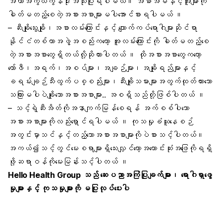
အကာအကွယ်ကွန်ဒုံးအသုံးပြုရပါမယ်။ အစာအိမ်နှင့်အူများကို
ဓါတ်မတည့်စေတဲ့အစားအစာများမပါအောင်စားရပါမယ် ။
– ဆီးချိုသွေးချို၊အစာလမ်းကြောင်းနှင့် ကျောက်ကပ်ရောဂါများဆိုင်ရာ
နိုင်ငံတစ်ကာအဖွဲ့ွအစည်းကတော့ အူလမ်းကြောင်းကို ဓါတ်မတည့်စေ
တဲ့အစားအစာတွေရှိတယ်လို့ဆိုထားပါတယ် ။ ထိုအစားအစာတွေကတော့
ကော်ဖီ၊အရက်၊အစပ်များ၊အချဉ်များ၊အချိုရည်များနှင့်
ခရမ်းချဉ်သီးထွက်ပစ္စည်းများ၊ဆီးချိုသမားများအတွက်ထုတ်ထားသော
သကြားမပါပဲချိုသောအစားအစာများ.. အစရှိသည်တို့ဖြစ်ပါတယ် ။
– သင့်ရဲ့ဆီးအိတ်ကိုအနာကျက်မြန်စေရန် အက်စစ်ပါသော
အစားအစာများကိုလည်းရှောင်ရပါမယ် ။ ကုသမှုခံယူနေစဉ်
အတွင်းမှာသင်နှင့်တည့်သောအစားအစာများကိုပဲစားသင့်ပါတယ်။
အကယ်၍သင့်တွင်မေးစရာများရှိသေးလျှင်တော့အကောင်းဆုံးအဖြေကိုရရှိ
ဖို့ဆရာဝန်ကိုမေးမြန်းသင့်ပါတယ် ။
Hello Health Group
သည် ဆေးပညာအကြံပြုချက်များ၊ ရောဂါရှာဖွေ
မှုများနှင့် ကုသမှုများကို မပြုလုပ်ပေးပါ