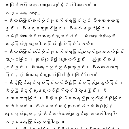
အပြင်အခြားလက္ခဏာများလည်းရှိနိုင်ပါသေးတယ် ။
လက္ခဏာတွေကတော့…
– ဆီးလမ်းကြောင်းအောက်ပိုင်းကူးစက်ခံရခြင်းတွင် ဆီးခဏခဏသွား
ခြင်း ၊ ဆီးအရမ်းသွားချင်ခြင်း၊ ဆီးမထိန်းနိုင်ခြင်း ၊
ဝမ်းဗိုက်အောက်ပိုင်းနားတွင်နာကျင်ခြင်း၊ ဆီးဟာနောက်ကျိနေပြီး
အနံ့ပြင်း၍ သွေးများပါလာခြင်း တို့ပဲဖြစ်ပါတယ်။
– ဆီးလမ်းကြောင်းအပေါ်ပိုင်းကူးစက်ခံရခြင်းများတွင် ကျောအထက်ပိုင်း
နာကျင်ခြင်း ၊ ချမ်းတုန်၍အဖျားတက်ခြင်း ၊ ပျို့ချင်အန်
ချင်ခြင်း ၊ ဆီးအရောင်ညစ်ညစ်များသွားခြင်း၊ ဆီးခဏခဏသွား
ခြင်းနှင့် ဆီးအရမ်းသွားချင်ခြင်းတို့ပဲဖြစ်ပါတယ်။
– ဆီးပို့ပြွန်ရောင်ရမ်းခြင်းတွင်ဆီးပို့ပြွန်မှပြည်များထွက်ခြင်း ၊
ဆီးပို့ပြွန်ပွင့်ရာနေရာတစ်ဝိုက်တွင်နီရဲနေခြင်း၊ ဆီး
ခဏခဏသွားခြင်း ၊ မိန်းမကိုယ်မှအရည်များထွက်ခြင်းတို့ဖြစ်
တတ်ပါတယ် ။ လိင်မှတစ်ဆင့်ကူးစက်ခံရတဲ့ဆီးပို့ပြွန်
ရောင်ရမ်းသူများနှင့် လိင်ဆက်ဆံဖော်များတွင်တော့ အထက်ပါရောဂါ
လက္ခဏာတွေဖြစ်လေ့မရှိပါဘူး ။