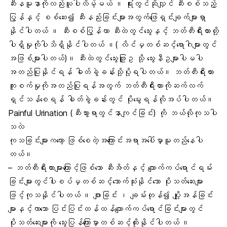
ဆီးနမူနာကိုလည်းယူပါလိမ့်မယ် ။ ရုံးတွင်ဆိုလျှင် ဆီးစစ်သည့်
ပြွန်နှင့် စစ်ဆေး၍ ဆီးနည်းခြင်းများအတွက်ဖြေရှင်းချက်များရှာ
နိုင်ပါတယ် ။ ဆီးစစ်ပြွန်ဟာ ဆီးထဲတွင်သွေးနှင့် ဘတ်တီးရီးယားတို့
ပါရှိမှုကိုပါသိရှိနိုင်ပါတယ် ။( လိင်မှတစ်ဆင့်ရောဂါများတွင်
အဖြစ်များပါတယ်)။ ဆီးထဲတွင်သွေးဖြူဥ သို့ သွေးနီဥများပါမပါ
အတည်ပြုနိုင်ရန် ဓါတ်ခွဲခန်းသို့ပို့ရပါတယ်။ ဘတ်တီးရီးယား
ကူးစက်မှုကိုအတည်ပြုရန်အတွက် ဘတ်တီးရီးယားကိုဆက်လက်
ရှင်သန်စေရန် ဓါတ်ခွဲခန်းတွင် ပိုးမွေးရန်လိုအပ်ပါတယ်။
Painful Urination (ဆီးသွားရာတွင်နာကျင်ခြင်း) ကို ဘယ်လိုကုသပါ
သလဲ
ကုသခြင်းများကတော့ ဖြစ်စေတဲ့အကြောင်းအရာအပေါ်မှာမူတည်နေပါ
တယ်။
– ဘတ်တီးရီးယားများကြောင့်ဖြစ်သော ဆီးအိတ်နှင့် ကျောက်ကပ်ရောင်ရမ်း
ခြင်းများတွင်ပါးစပ်မှတစ်ဆင့်သောက်သုံးနိုင်သော ပိုးသတ်ဆေးများ
ဖြင့်ကုသနိုင်ပါတယ် ။ ဖျားခြင်း ၊ ချမ်းတုန်၍ ပျို့အန်ခြင်း
များနှင့်လာသော ပြင်းပြင်းထန်ထန်ကျောက်ကပ်ရောင်ခြင်းများတွင်
ပိုးသတ်ဆေးများကို သွေးပြန်ကြောမှာတစ်ဆင့်ထိုးနိုင်ပါတယ် ။