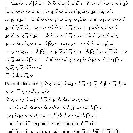
– ဆီးကျောက်တည်ခြင်း၊ဆီးအိတ်ရောင်ခြင်း၊ ဆီးအိတ်ကိုဘေးထွက်ဆိုးကျိုး
ဖြစ်စေသော ကင်ဆာကုသရန်တွင်အသုံးပြုသောဆေးများ၊မွေးရာပါ
ရေယုန်များ၊ မိန်းမလစဉ်သုံးပစ္စည်းများ မိန်းမကိုယ်ထဲတွင်
ကျန်ခဲ့ခြင်း၊ ကျောက်ကပ်ပိုးဝင်ခြင်းများ ၊ ကျောက်ကပ်တွင်
ကျောက်တည်ခြင်းများ၊ ဆီးကျိတ်ရောင်ခြင်းများ၊လိင်မှတစ်ဆင့်
ကူးစက်ရောဂါများ၊ဆပ်ပြာများ၊ရေမွှေးများ၊တစ်ကိုယ်ရည်သုံး
ပစ္စည်းများ ၊ဆီးပြွန်ကျဉ်းမြောင်းခြင်း ၊ ဆီးပြွန်ရောင်ခြင်း ၊သား
ဥပြွန်ရောင်ခြင်း၊ မိန်းမကိုယ်တွင်ရောဂါပိုးကူးစက်ခံရခြင်း
တို့ကြောင့်ဖြစ်ပါတယ် ။
ဖြစ်နိုင်ခြေများ
Painful Urination (ဆီးသွားရာတွင်နာကျင်ခြင်း) ဖြစ်နိုင်ခြေကိုဘာ
တွေက မြင့်တက်စေသလဲ
ဆီးသွားရာတွင်နာကျင်ခြင်းကိုပိုဆိုးစေတာတွေကတော့..
– လိင်ဆက်ဆံဖော်တစ်ယောက်ထက်ပို၍ဆက်ဆံမိခြင်း၊
– ရောဂါကူးစက်ခံရသူနှင့် လိင်ဆက်ဆံမိခြင်း၊
– အက်ဆစ်ဓါတ်များသောအစားအစာများကိုစားမိခြင်း၊
– ကော်ဖီနှင့် အရက်အလွန်အကျွံသောက်သုံးခြင်းတို့ကြောင့် ဖြစ်ပါ