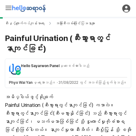
ဆီးနှင့်ကျောက်ကပ်ကျန်းမာရေး
အခြားဆီးလမ်းကြောင်းပြဿနာများ
Painful Urination (ဆီးသွားရာတွင်
နာကျင်ခြင်း)
Hello Sayarwon Panel
မှ ဆေးစစ်ထားပါသည်
Phyo Wai Yan
မှ ရေးသားသည်။
·
31/08/2022 တွင် အသစ်ဖြည့်စွက်ခဲ့သည်။
အဓိပ္ပါယ်ဖွင့်ဆိုချက်
Painful Urination (ဆီးသွားရာတွင်နာကျင်ခြင်း) ကဘာလဲ။
ဆီးသွားရာတွင်နာကျင်ခြင်း(ဆီးမသွားနိုင်ခြင်း) သည် ဆီးသွားရာတွင်
နာကျင်ခြင်း၊ မသက်မသာဖြစ်ခြင်း သို့ ပူလောင်မှုကိုခံစားရ
ခြင်းတို့ဖြစ်ပါတယ်။ နာကျင်မှုဟာ ဆီးအိတ်၊ဆီးပို့ပြွန် သို့ စအို