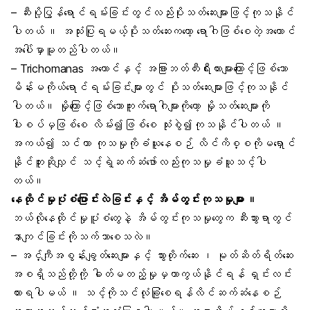
– ဆီးပို့ပြွန်ရောင်ရမ်းခြင်းတွင်လည်းပိုးသတ်ဆေးများဖြင့်ကုသနိုင်
ပါတယ် ။ အသုံးပြုရမယ့်ပိုးသတ်ဆေးကတော့ ရောဂါဖြစ်စေတဲ့အကောင်
အပေါ်မှာမူတည်ပါတယ်။
– Trichomanas အကောင်နှင့် အခြားဘတ်တီးရီးယားများကြောင့်ဖြစ်သော
မိန်းမကိုယ်ရောင်ရမ်းခြင်းများတွင် ပိုးသတ်ဆေးများဖြင့်ကုသနိုင်
ပါတယ်။ မှိုကြောင့်ဖြစ်သောကူးက်ရောဂါများကိုတော့ မှိုသတ်ဆေးများကို
ပါးစပ်မှဖြစ်စေ လိမ်း၍ဖြစ်စေ သုံးစွဲ၍ကုသနိုင်ပါတယ် ။
အကယ်၍ သင်ဟာ ကုသမှုကိုခံယူနေစဉ် လိင်ကိစ္စကိုမရှောင်
နိုင်ဘူးဆိုလျှင် သင့်ရဲ့ဆက်ဆံဖော်လည်းကုသမှုခံယူသင့်ပါ
တယ်။
နေထိုင်မှုပုံစံပြောင်းလဲခြင်းနှင့် အိမ်တွင်းကုသမှုများ ။
ဘယ်လိုနေထိုင်မှုပူံစံတွေနဲ့ အိမ်တွင်းကုသမှုတွေက ဆီးသွားရာတွင်
နာကျင်ခြင်းကိုသက်သာစေသလဲ။
– အင်္ကျီအစွန်းချွတ်ဆေးများနှင့် သွားတိုက်ဆေး ၊ မုတ်ဆိတ်ရိတ်ဆေး
အစရှိသည်တို့ကို့ ဓါတ်မတည့်မှုမှကာကွယ်နိုင်ရန် ရှင်းလင်း
ထားရပါမယ် ။ သင့်ကိုသင်လုံခြုံစေရန်လိင်ဆက်ဆံနေစဉ်