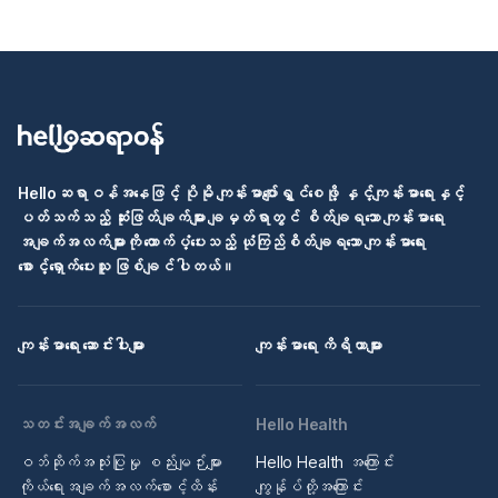
Helloဆရာဝန်အနေဖြင့် ပိုမို ကျန်းမာပျော်ရွှင်စေဖို့ နှင့်ကျန်းမာရေးနှင့်
ပတ်သက်သည့် ဆုံးဖြတ်ချက်များ ချမှတ်ရာတွင် စိတ်ချရသော ကျန်းမာရေး
အချက်အလက်များကို ထောက်ပံ့ပေးသည့် ယုံကြည်စိတ်ချရသော ကျန်းမာရေး
စောင့်ရှောက်ပေးသူ ဖြစ်ချင်ပါတယ်။
ကျန်းမာရေး ဆောင်းပါးများ
ကျန်းမာရေး ကိရိယာများ
သတင်းအချက်အလက်
Hello Health
ဝဘ်ဆိုက်အသုံးပြုမှု စည်းမျဉ်းများ
Hello Health အကြောင်း
ကိုယ်ရေးအချက်အလက်စောင့်ထိန်း
ကျွန်ုပ်တို့အကြောင်း