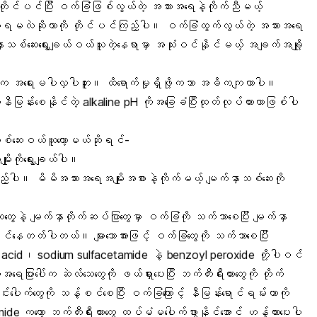
ုင်ပင်ပြီး ဝက်ခြံဖြစ်လွယ်တဲ့ အသားအရေနဲ့ကိုက်ညီမယ့်
ယူရမလဲဆိုတာကို တိုင်ပင်ကြည့်ပါ။ ဝက်ခြံထွက်လွယ်တဲ့ အသားအရေ
ာသစ်ဆေးရွေးချယ်ဝယ်ယူတဲ့နေရာမှာ အသုံးဝင်နိုင်မယ့် အချက်အချို့
န်းက အရေးမပါလှပါဘူး။ ထိရောက်မှုရှိဖို့ကသာ အဓိကကျတာပါ။
ွေ့နီမြန်းစေနိုင်တဲ့ alkaline pH ကိုအခြေခံပြီးထုတ်လုပ်ထားတာဖြစ်ပါ
သစ်ဆေးဝယ်ယူတော့မယ်ဆိုရင်-
ုးကိုရွေးချယ်ပါ။
ပါ။ မိမိအသားအရေအမျိုးအစားနဲ့ကိုက်မယ့် မျက်နှာသစ်ဆေးကို
ွေနဲ့ မျက်နှာတိုက်ဆပ်ပြာတွေမှာ ဝက်ခြံကို သက်သာစေပြီး မျက်နှာ
င်နေတတ်ပါတယ်။ များသောအားဖြင့် ဝက်ခြံတွေကို သက်သာစေပြီး
ylic acid၊ sodium sulfacetamide နဲ့ benzoyl peroxide တို့ပါဝင်
ပေါ်က ဆဲလ်သေတွေကို ဖယ်ရှားပေးပြီး ဘက်တီးရီးယားတွေကို တိုက်
းပေါက်တွေကို သန့်စင်စေပြီး ဝက်ခြံကြောင့် နီမြန်းရောင်ရမ်းတာကို
တော့ ဘက်တီးရီးယားတွေ ထပ်မံမပေါက်ဖွားနိုင်အောင် ဟန့်တားပေးပါ