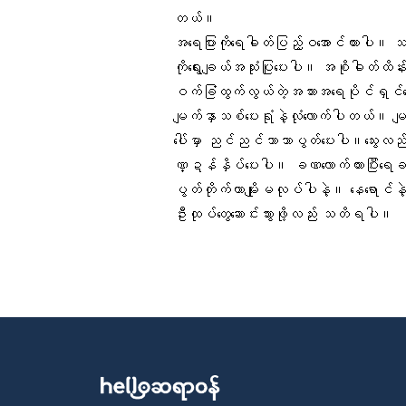
တယ်။
အရေပြားကို
ရေဓါတ်ပြည့်ဝအောင်
ထားပါ။ သဘ
ကိုရွေးချယ်အသုံးပြုပေးပါ။ အစိုဓါတ်ထိန
ဝက်ခြံထွက်လွယ်တဲ့အသားအရေပိုင်ရှင
မျက်နှာသစ်ပေးရုံနဲ့လုံလောက်ပါတယ်။ မျက
ပေါ်မှာ ညင်ညင်သာသာပွတ်ပေးပါ။သွေးလည်ပတ်
ဏ္ဍန်နှိပ်ပေးပါ။ ခဏလောက်ထားပြီးရေခပ်နွ
ပွတ်တိုက်တာမျိုးမလုပ်ပါနဲ့။ နေရောင်နဲ့
ဦးထုပ်တွေဆောင်းသွားဖို့လည်း သတိရပါ။