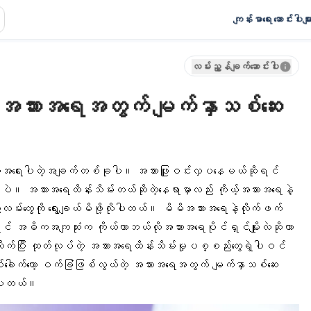
ကျန်းမာရေး ဆောင်းပါးမျာ
လမ်းညွှန်ချက်ဆောင်းပါး
 အသားအရေအတွက် မျက်နှာသစ်ဆေး
က်အရေးပါတဲ့အချက်တစ်ခုပါ။ အသားဖြူဝင်းလှပနေမယ်ဆိုရင်
န်ပါပဲ။ အသားအရေထိန်းသိမ်းတယ်ဆိုတဲ့နေရာမှာလည်း ကိုယ့်အသားအရေနဲ့
းလမ်းတွေကို ရွေးချယ်မိဖို့လိုပါတယ်။ မိမိအသားအရေနဲ့လိုက်ဖက်
ုရင် အဓိကအကျဆုံးက ကိုယ်ဟာဘယ်လိုအသားအရေပိုင်ရှင်မျိုးလဲဆိုတာ
လိုက်ပြီး ထုတ်လုပ်တဲ့ အသားအရေထိန်းသိမ်းမှုပစ္စည်းတွေရဲ့ပါဝင်
ေါက်တော့ ဝက်ခြံဖြစ်လွယ်တဲ့ အသားအရေအတွက် မျက်နှာသစ်ဆေး
င်ပါတယ်။