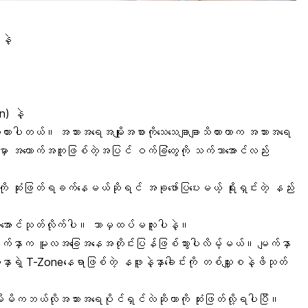
နဲ့
n) နဲ့
ှတ်ထားပါတယ်။ အသားအရေအမျိုးအစားကိုသေသေချာချာသိထားတာက အသားအရေ
ာမှာ အထောက်အကူဖြစ်တဲ့အပြင် ဝက်ခြံတွေကို သက်သာအောင်လည်း
ု ဆုံးဖြတ်ရခက်နေမယ်ဆိုရင် အခုဖော်ပြပေးမယ့် ရိုးရှင်းတဲ့ နည်း
က်အောင်သုတ်လိုက်ပါ။ ဘာမှထပ်မလူးပါနဲ့။
ျက်နှာက မူလအခြေအနေအတိုင်းပြန်ဖြစ်သွားပါလိမ့်မယ်။ မျက်နှာ
ာရဲ့ T-Zoneနေရာဖြစ်တဲ့ နဖူးနဲ့နှာခေါင်းကို တစ်သျှူးစနဲ့ဖိသုတ်
 မိမိကဘယ်လိုအသားအရေပိုင်ရှင်လဲဆိုတာကို ဆုံးဖြတ်လို့ရပါပြီ။