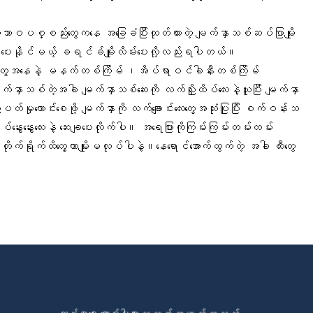
ာဝပစ္စည်းတွေကနေ အခြေခံပြီးထုတ်ထားတဲ့ မျက်နှာသစ်ဆပ်ပြာမျိုး
်းပေးနိုင်မယ့် ခရင်ခ်မျိုးလိမ်းပေးလို့လည်းရပါတယ်။
်တွေအနေနဲ့ မနက်တစ်ကြိမ် ၊အိပ်ရာဝင်ခါနီးတစ်ကြိမ်
်နှာသစ်တဲ့အခါ မျက်နှာသစ်ဆေးကို လက်ညှိုးထိပ်လေးနဲ့ယူပြီး မျက်နှာ
မှုကောင်းစေဖို့ မျက်နှာကို လက်ချောင်းလေးတွေအသုံးပြုပြီး စက်ဝန်းသ
ေးနွေးလေးနဲ့ ဆေးချပေးလိုက်ပါ။ အရေပြားကိုကြမ်းကြမ်းတမ်းတမ်း
တိုက်ရိုက်ထိတွေ့တာမျိုးမလုပ်ပါနဲ့။နေရောင်အောက်ထွက်တဲ့ အခါ ထီးတွေ