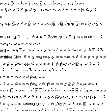
မွေ့နေပြီး အဆီတွေနဲ့အရေပြားအဖတ်လေးတွေမကွာနေပါဘူး။
ရှိတဲ့အပြင် မျက်နှာအသားအရေက ခပ်တင်းတင်းဖြစ်နေပြီး
်။
အများကြီးပေကျံလာပြီး မျက်နှာအရေပြားကပြောင်ချော်ချော်ဖြစ်နေတဲ့အပြင်
းအရေတစ်မျိုးပါ။ မျက်နှာရဲ့
T-Zone မှ
ာ အဆီပြန်နေတတ်ပေမယ့်
းအဖတ်လေးတွေလန်နေတတ်ပါတယ်။
kin) –
အရေပြားက ဓာတ်မတည့်တာတစ်ခုခုနဲ့ထိတွေ့တာနဲ့ နီမြန်းပြီး
itive Skin ပိုင်ရှင်တွေအနေနဲ့ အသားအရေထိန်းသိမ်းမှုပစ္စည်း
ို့လဲဆိုတော့ ရွေးချယ်မှုမှားသွားတာနဲ့ ဆိုးကျိုးတွေတသီကြီးနဲ့ ဆက်လက်
င်ထိန်းသိမ်းမှုတွေအများကြီးဆက်လုပ်ရပါတယ်။
က်နှာသစ်ဆေးဘယ်လိုရွေးမလဲ
်နှာသစ်ဆေးဘယ်လိုရွေးမလဲ ဆိုတာ ဆက်ကြည့်လိုက်ရအောင်နော်။
ံး အသားအရေပြဿနာက ဝက်ခြံဖြစ်တာပါပဲ။ ဝက်ခြံဖြစ်တဲ့သူတွေအနေနဲ့
တဲ့ အသားအရေထိန်းသိမ်းမှုပစ္စည်းတွေကိုရွေးချယ်ဝယ်ယူဖို့လိုအပ်
ဲ့အလှကုန်တော်တော်များများမှာ ဝက်ခြံတွေကို သက်သာစေပြီး
အသားအရေ
ကထည့်သွင်းထုတ်လုပ်ထားလေ့ရှိပါတယ်။ ဝက်ခြံကိုသက်သာစေတဲ့