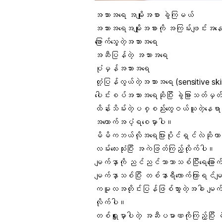
အသားအရေ အမျိုးအစား ခွဲကြမယ်
အသားအရေအမျိုးအစားကို အကြမ်းဖျင်းအနေ
ခြောက်သွေ့တဲ့အသားအရေ
အဆီပြန်တဲ့ အသားအရေ
ပုံမှန်အသားအရေ
တုံ့ပြန်လွယ်တဲ့အသားအရေ (sensitive ski
ပေါင်းစပ်အသားအရေဆိုပြီး ခွဲခြားသတ်မ
ထိန်းသိမ်းတဲ့ပစ္စည်းတွေဝယ်ယူတဲ့နေရ
အထောက်အပံ့ရစေမှာပါ။
မိမိကဘယ်လိုအရေပြားပိုင်ရှင်လဲဆိုတာကိ
လမ်းလေးသုံးပြီး အကဲဖြတ်ကြည့်လိုက်ပါ။
မျက်နှာကို ညင်ညင်သာသာသစ်ပြီးရေခြော
မျက်နှာသစ်ပြီး တစ်နာရီလောက်ကြာရင်မ
ကမူလအတိုင်းပြန်ဖြစ်သွားတဲ့အခါ မျက်နှ
လိုက်ပါ။
တစ်ရှူးမှာပါတဲ့ အဆီပမာဏကိုကြည့်ပြီး