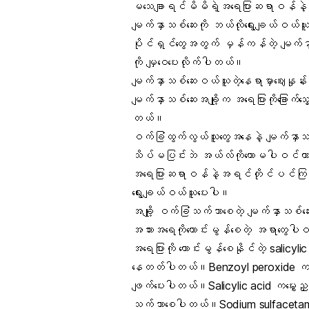
မသေချာရင်မိမိရဲ့အရေပြားဆရာဝန်နဲ့တိ
မျက်နှာသစ်ဆေးကို ဘယ်လိုရွေးချယ်ဝယ်
ပိုင်ရှင်တွေအတွက် မှန်ကန်တဲ့ မျက်နှ
ကို မျှဝေပေးလိုက်ပါတယ်။
မျက်နှာသစ်ဆေးဝယ်ယူတဲ့နေရာမှာဈေးနှု
မျက်နှာသစ်ဆေးအချို့က အရေပြားကိုခြောက်သ
တယ်။
ဝက်ခြံထွက်လွယ်သူတွေအနေနဲ့ မျက်နှာ
သိပ်မပြင်းဘဲ အယ်လ်ကိုဟောမပါဝင်တာမျိ
အရေပြားဆရာဝန်နဲ့အရင်တိုင်ပင်ကြည့်
ရွေးချယ်ဝယ်ယူပေးပါ။
အချို့ ဝက်ခြံသက်သာစေတဲ့ မျက်နှာသစ်ဆေးတ
အသားအရေကိုကောင်းမွန်စေတဲ့ အရာတွေပါဝ
အရေပြားကို ကောင်းမွန်စေနိုင်တဲ့ salic
နေတတ်ပါတယ်။Benzoyl peroxide ကအရေပြား
ဖျက်ပေးပါတယ်။Salicylic acid ကမွှေးညှင်
သက်သာစေပါတယ်။Sodium sulfacetamide က