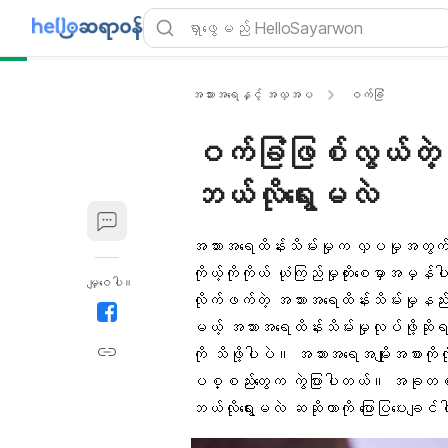
အသားအရေနှင့် အလှအပ
ဝက်ခြံ
ဝက်ခြံဖြစ်လွယ်တဲ့
ဘယ်လိုရွေးမလဲ
အသားအရေထိန်းသိမ်းမှုက လှပမှုအတွ
ကိုယ့်ကိုကိုယ် ယုံကြည်မှုတိုးစေမှာအမှ
မျှဝေပါ။
လိုက်ဖက်တဲ့ အသားအရေထိန်းသိမ်းမှုနည်
မယ့် အသားအရေထိန်းသိမ်းမှုလုပ်ဖို့ဆိ
ကို သိဖို့ပါပဲ။ အသားအရေအမျိုးအစားကို
ပစ္စည်းတွေက ကွဲပြားပါတယ်။ အခုတစ်ခ
ဘယ်လိုရွေးမလဲ ဆဆိုတာကို ပြောပြပေးချ