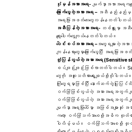
ပုံမှန်အသားအရေ-
မျက်နှာအသားအရေကချော
ခြောက်သွေ့တဲ့အသားအရေ –
အဆီနည်းနည်းမှမ
အရေပြားအဖတ်လေးတွေလန်နေတတ်ပါတယ
အဆီပြန်တဲ့အသားအရေ-
တစ်ရှူးမှာ အဆီတွေ
ချွေးပေါက်တွေကျယ်နေတတ်ပါတယ်။
ပေါင်းစပ်အသားအရေ –
အတွေ့ရများတဲ့အသာ
ကျန်နေရာတွေမှာခြောက်သွေ့ပြီး အရေပြာ
တုံ့ပြန်လွယ်တဲ့အသားအရေ
(Sensitive s
စပ်ဖျဉ်းဖျဉ်းဖြစ်လာတတ်ပါတယ်။ Sens
တွေကို အထူးသတိထားရွေးချယ်ဖို့လိုပါတယ်။ ဘာလ
ကြုံတွေ့ရမှာဖြစ်ပြီး နောက်ဆက်တွဲပြုပြ
ဝက်ခြံဖြစ်လွယ်တဲ့ အသားအရေအတွက် မျ
ဝက်ခြံဖြစ်လွယ်တဲ့ အသားအရေအတွက် မျက
မျက်နှာအရေပြားပေါ်မှာ အဖြစ်အများဆု
ကတော့ ဝက်ခြံသက်သာစေဖို့အဓိက ထုတ်ထား
ပါလိမ့်မယ်။ ဝက်ခြံသက်သာစေဖို့ ထုတ်ထားတ
ကိုကောင်းမွန်စေတဲ့ ပစ္စည်းတွေကိုအဓိ