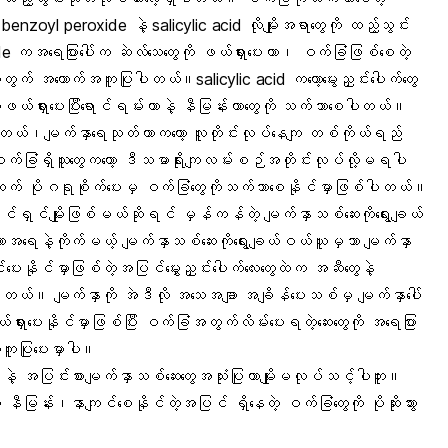
nzoyl peroxide နဲ့ salicylic acid လိုမျိုးအရာတွေကို ထည့်သွင်း
ကအရေပြားပေါ်က ဆဲလ်သေတွေကို ဖယ်ရှားပေးတာ၊ ဝက်ခြံဖြစ်စေတဲ့
ေအတွက် အထောက်အကူပြုပါတယ်။salicylic acid ကတော့မွေးညှင်းပေါက်တွေ
ကိုဖယ်ရှားပေးပြီးရောင်ရမ်းတာနဲ့ နီမြန်းတာတွေကို သက်သာစေပါတယ်။
တယ်၊မျက်နှာရေသုတ်တာကတော့ လူတိုင်းလုပ်နေကျ တစ်ကိုယ်ရည်
ခြံရှိသူတွေကတော့ ဒီသမာရိုးကျလမ်းစဉ်အတိုင်းလုပ်လို့မရပါ
န်ထက် ပိုဂရုစိုက်ပေးမှ ဝက်ခြံတွေကိုသက်သာစေနိုင်မှာဖြစ်ပါတယ်။
ရှင်မျိုးဖြစ်မယ်ဆိုရင် မှန်ကန်တဲ့ မျက်နှာသစ်ဆေးကိုရွေးချယ်
အရေနဲ့ကိုက်မယ့် မျက်နှာသစ်ဆေးကိုရွေးချယ်ဝယ်ယူမှသာ မျက်နှာ
ပေးနိုင်မှာဖြစ်တဲ့အပြင်မွှေးညှင်းပေါက်လေးတွေထဲက အဆီတွေနဲ့
တယ်။ မျက်နှာကို အဲဒီလို အသေအချာ အချိန်ပေးသစ်မှ မျက်နှာပေါ်
ဖယ်ရှားပေးနိုင်မှာဖြစ်ပြီး ဝက်ခြံအတွက်လိမ်းပေးရတဲ့ဆေးတွေကို အရေပြား
ကူပြုပေးမှာပါ။
ဲ့ အပြင်းစားမျက်နှာသစ်ဆေးတွေအသုံးပြုတာမျိုးမလုပ်သင့်ပါဘူး။
နီမြန်း၊နာကျင်စေနိုင်တဲ့အပြင် ရှိနေတဲ့ ဝက်ခြံတွေကို ပိုဆိုးသွား