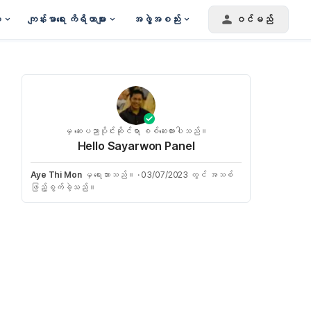
း
ကျန်းမာရေး ကိရိယာများ
အဖွဲ့အစည်း
ဝင်မည်
မှ ဆေးပညာပိုင်းဆိုင်ရာ စစ်ဆေးထားပါသည်။
Hello Sayarwon Panel
Aye Thi Mon
မှ ရေးသားသည်။
·
03/07/2023 တွင် အသစ်
ဖြည့်စွက်ခဲ့သည်။