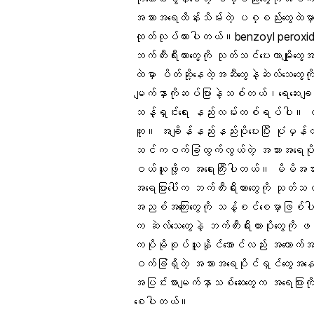
အသားအရေထိန်းသိမ်းတဲ့ ပစ္စည်းတွေထဲမှာbe
ထုတ်လုပ်ထားပါတယ်။benzoyl peroxide 
ဘက်တီးရီးယားတွေကို သုတ်သင်ပေးတာမျိုးတွ
ထဲမှာ ပိတ်ဆို့နေတဲ့အဆီတွေနဲ့ဆဲလ်သေတွေ
မျက်နှာကိုဆပ်ပြာနဲ့သစ်တယ်၊ရေဆေးချ
သန့်ရှင်းရေး နည်းလမ်းတစ်ရပ်ပါ။ ဝက်
ဘူး။ အချိန်နည်းနည်းပိုပေးပြီး ပုံမှ
သင်ကဝက်ခြံထွက်လွယ်တဲ့ အသားအရေပိုင်
ဝယ်ယူဖို့က အရေးကြီးပါတယ်။ မိမိအသား
အရေပြားပေါ်က ဘက်တီးရီးယားတွေကို သုတ်သင်
အညစ်အကြေးတွေကို သန့်စင်စေမှာဖြစ်ပါ
က
ဆဲလ်သေတွေ
နဲ့ ဘက်တီးရီးယားပိုးတွေကို 
ကပိုမိုစုပ်ယူနိုင်အောင်လည်း အထောက်အ
ဝက်ခြံရှိတဲ့ အသားအရေပိုင်ရှင်တွေအနေန
အပြင်းစားမျက်နှာသစ်ဆေးတွေက အရေပြားကို 
စေပါတယ်။