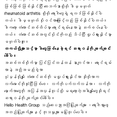
ဖြစ်ဖြစ် ဖြစ်နိုင်ပြီး လေးဘက်နာတို့လို ဒါမှမဟုတ်
rheumatoid arthritis တို့လို ရောဂါတွေရဲ့ ရလဒ်ဖြစ်နိုင်ပါ
တယ်။ ဒါမှမဟုတ် ပိုးဝင်တာကြောင့်လည်း ဖြစ်နိုင်ပါတယ်။
ဒါကတော့ တံတောင်ဆစ်ထိပ်မှာ ရောင်ရမ်းနေတာနဲ့ ဆက်စပ်နေပါ
တယ်။ တံတောင်ဆစ်အတွင်းပိုင်းကိုလည်း သိပ်ပြီး လှုပ်ရှားနိုင်မှာ
မဟုတ်ပါဘူး။
တကယ်လို့များသင့်မှာ ဒါတွေဖြစ်နေခဲ့ရင် ဆရာဝန်ကို ချက်ချင်း
ခေါ်ပါ။
အဆစ်တစ်ဝိုက်မှာ ပြင်းပြင်းထန်ထန် နာကျင်တာ၊ ရောင်ရမ်း
တာနဲ့ အညိုအမည်းစွဲတာ
ပုံမှန်လိုမျိုး တံတောင်ဆစ်ကို မလှုပ်ရှားနိုင်တာ ဆိုလိုတာက
လက်မောင်းကိုသုံးပြီးဖြစ်စေ၊ လက်ကိုပက်လက်လန်တာ၊ လက်ကို
မှောက်တာတွေကို အပြန်အလှန်လုပ်လို့ မရတော့တဲ့အခါမျိုးတွေဆိုရင်
ဆရာဝန်ကို ချက်ချင်းခေါ်ပါ။
Hello Health Group သည်ဆေးပညာအကြံပြုချက်များ ၊ရောဂါရှာဖွေ
အတည်ပြုချက်များနှင့် ကုသမှုများမပြုလုပ်ပေးပါ။