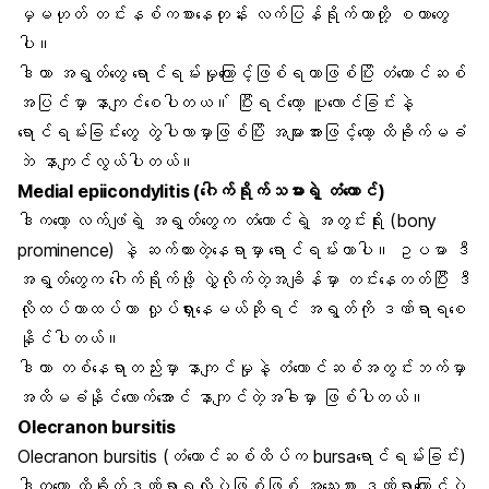
မှမဟုတ် တင်းနစ်ကစားနေတုန်း လက်ပြန်ရိုက်တာတို့ စတာတွေ
ပါ။
ဒါဟာ အရွတ်တွေ ရောင်ရမ်းမှုကြောင့်ဖြစ်ရတာဖြစ်ပြိး တံတောင်ဆစ်
အပြင်မှာ နာကျင်စေပါတယ။် ပြီးရင်တော့ ပူလောင်ခြင်းနဲ့
ရောင်ရမ်းခြင်းတွေ တွဲပါလာမှာဖြစ်ပြိး အများအားဖြင့်တော့ ထိခိုက်မခံ
ဘဲ နာကျင်လွယ်ပါတယ်။
Medial epiicondylitis (ဂေါက်ရိုက်သမားရဲ့ တံတောင်)
ဒါကတော့ လက်ဖျံရဲ့ အရွတ်တွေက တံတောင်ရဲ့ အတွင်းရိုး (bony
prominence) နဲ့ ဆက်ထားတဲ့နေရာမှာ ရောင်ရမ်းတာပါ။ ဥပမာ ဒီ
အရွတ်တွေက ဂေါက်ရိုက်ဖို့ လွှဲလိုက်တဲ့အချိန်မှာ တင်းနေတတ်ပြီး ဒီ
လိုထပ်ကာထပ်ကာ လှုပ်ရှားနေမယ်ဆိုရင် အရွတ်ကို ဒဏ်ရာရစေ
နိုင်ပါတယ်။
ဒါဟာ တစ်နေရာတည်းမှာ နာကျင်မှုနဲ့ တံတောင်ဆစ်အတွင်းဘက်မှာ
အထိမခံနိုင်လောက်အောင် နာကျင်တဲ့အခါမှာ ဖြစ်ပါတယ်။
Olecranon bursitis
Olecranon bursitis (တံတောင်ဆစ်ထိပ်က bursaရောင်ရမ်းခြင်း)
ဒါကတော့ ထိခိုက်ဒဏ်ရာရလို့ပဲဖြစ်ဖြစ် အသေးစား ဒဏ်ရာကြောင့်ပဲ