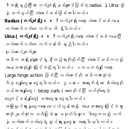
ဒီအရိုးရှည်ကြီးဟာ လက်ဖျံရိုးနှစ်ချောင်းဖြစ်တဲ့ radius နဲ့ Ulna တို့
နဲ့ ဆက်သွယ်ပြီး တံတောင်ဆစ်ဖြစ်လာပါတယ်။
Radius (လက်ဖျံရိုး)။ ။
ဒီလက်ဖျံရိုးကတော့ တံတောင်ဆစ်ကနေ
လက်ကောက်ဝတ်ဘေး လက်မ ထိ ရှိပါတယ်။
Ulna ( လက်ဖျံရိုး) ။ ။
ဒီလက်ဖျံရိုးကတော့ တံတောင်ဆစ်ကနေပြီး
လက်ကောက်ဝတ်ဘေး လက်သန်းထိ ရှည်ပါတယ်။
လုပ်ဆောင်ချက်များ
အဓိက အရိုးသုံးချောင်းရဲ့ ဦးတည်ရာကိုလိုက်ပြီး တံတောင်ဆစ်ကလည်း
အနေအထားသုံးမျိုး ပြောင်းလဲလို့ရပါတယ်။ ပထမတစ်မျိုးကတော့
Large hinge action ဖြစ်ပြီး လက်မောင်းကို အဓိကထားသုံးတဲ့
ကိစ္စမျိုးတွေမှာ တွေ့ရပါတယ်။ ဥပမာ – စာရေးကိရိယာ အိတ်တွေကို
သယ်လာတာမျိုးတွေ၊ bicep curls (အလေးကိုင်ပြီး လက်ကိုကွေးတဲ့
လေ့ကျင့်ခန်းမျိုးတွေ) စတာတွေမှာ တွေ့ရပါတယ်။
အခြားလှုပ်ရှားမှုတွေကတော့ သေးငယ်လွန်းတာမို့ အနေအထားတွေ ပြောင်းလဲသွား
တာကို မျက်လုံးက သတိပြုမိမှာ မဟုတ်ပါဘူး။ ဒါတွေကလည်း လက်
နဲ့ လက်ကောက်ဝတ်တွေရဲ့ လှုပ်ရှားမှုတွေမှာ အရေးပါလှပါတယ်။