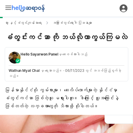
သွား နှင့် ခံတွင်းကျန်းမာရေး
အခြားခံတွင်းရောဂါ ပြဿနာများ
ခံတွင်းကင်ဆာ ကို ဘယ်လိုကာကွယ်ကြမလဲ
Hello Sayarwon Panel
မှ ဆေးစစ်ထားပါသည်
Wathun Myat Chal
မှ ရေးသားသည်။
·
06/11/2023 တွင် အသစ်ဖြည့်စွက်ခဲ့
သည်။
မြန်မာနိုင်ငံလို ကွမ်းစားများ၊ ဆေးလိပ်သောက်များတဲ့ နိုင်ငံမှာ
ခံတွင်းကင်ဆာ ဖြစ်တဲ့သူ မရှားပါဘူး။ ဒါကြောင့် သူ့အကြောင်းနဲ့
ဖြစ်တတ်တဲ့ လက္ခဏာတွေကို သိထားဖို့ လိုပါတယ်။