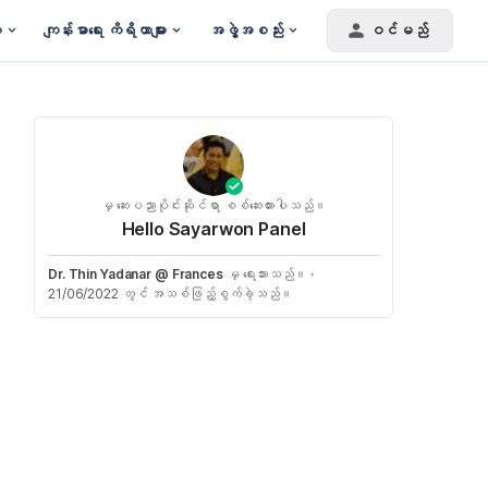
း
ကျန်းမာရေး ကိရိယာများ
အဖွဲ့အစည်း
ဝင်မည်
မှ ဆေးပညာပိုင်းဆိုင်ရာ စစ်ဆေးထားပါသည်။
Hello Sayarwon Panel
Dr. Thin Yadanar @ Frances
မှ ရေးသားသည်။
·
21/06/2022 တွင် အသစ်ဖြည့်စွက်ခဲ့သည်။