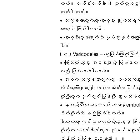
တယ်။ တစ်ရံတစ်ခါ ဒီ သုတ်လွှတ်ပြွန်လိမ်သွာ
တတ်ပါတယ်။
• လက္ခဏာတွေကတော့ ဝှေးစေ့မှာ ရုတ်တရ
တာတွေပဲ ဖြစ်ပါတယ်။
• ဝှေးစေ့ဆီသွေးမရောက်ဘဲ ပုပ်သွားနိုင်
ပါ။
( ၄ ) Varicoceles –
သွေးပြန်ကြောထုံး
ခြင်း
•
ခြေသလုံး
တွေမှာ အဖြစ်များတဲ့ ပြဿနာတစ
လည်း ဖြစ်တတ်ပါတယ်။
• အဓိက လက္ခဏာတွေကတော့ ဘယ်ဘက်ဝှေးစေ့
လိမ်သွေးကြောထုံးတွေကို ကပ္ပာအိတ်မှာ
ထုံးကြီး
တွေက သုက်လွှတ်ပြွန်ကို သွားပိတ်မ
• နာမည်ကြီးကုသမှု တစ်ခုကတော့ embolization 
ပိတ်လိုက်တဲ့ နည်းဖြစ်ပါတယ်။
ဒါတွေကတော့ ကင်ဆာမဟုတ်တဲ့ဝှေးစေ့မှာ ဖ
ကိုယ့်ကပ္ပာယ်အိတ်တွေက ပုံမှန်မဟုတ်
မြန်ဆုံး သွားပြဖို့ မမေ့နဲ့နော် ။ ။