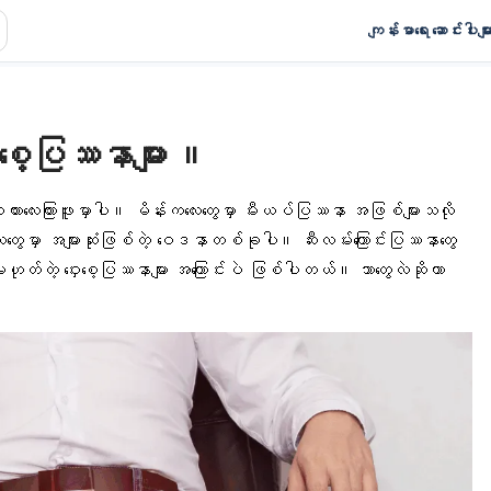
ကျန်းမာရေး ဆောင်းပါးမျာ
စေ့ပြဿနာများ ။
ုးစကားလေးကြားဖူးမှာပါ။ မိန်းကလေးတွေမှာ
မီးယပ်
ပြဿနာ အဖြစ်များသလို
လေးတွေမှာ အများဆုံးဖြစ်တဲ့ ဝေဒနာတစ်ခုပါ။ ဆီးလမ်းကြောင်းပြဿနာတွေ
ဟုတ်တဲ့ ဝှေးစေ့ပြဿနာများ အကြောင်းပဲ ဖြစ်ပါတယ်။ ဘာတွေလဲဆိုတာ