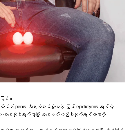
်ခြင်း။
ု လိင်တံ
penis
ဆီရောက်အောင်ပို့ပေးတဲ့ ပြွန် epididymis ရောင်တဲ့
ေ့ကိုပါရောက်သွားပြီး ဝှေးစေ့ပတ်လည်ပါလိုက်ရောင်လာတာကို