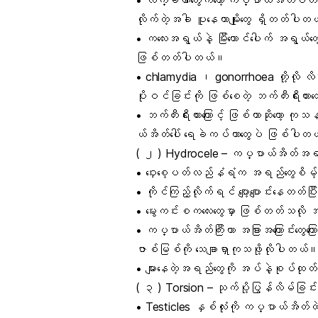
• လက္ခဏာတွေကတော့ ကပ္ပာယ်အိတ်ပတ်လည်
လိုက်တဲ့အခါ ပူနေတာမျိုးတွေ ရှိတတ်ပါ
• ကလေးအရွယ်နဲ့ မြီးကောင်ပေါက် အရွယ်တွေ
ဖြစ်တတ်ပါတယ်။
• chlamydia ၊ gonorrhoea တို့လို လ
ပိုးဝင်
ခြင်းကို ဖြစ်စေတဲ့ ဘက်တီးရီးယား
• ဘက်တီးရီးယားကြောင့် ဖြစ်တာဆိုတော့ ကု
ယ်အိတ်ပေါ် ရေခဲကပ်တာတွေပဲ ဖြစ်ပါတ
( ၂ ) Hydrocele – ကပ္ပာယ်အိတ်အရည်စ
•
ဝှေးစေ့
ပတ်လည်နံရံက အရည်တွေစိမ့်ထွ
• ကိုင်ကြည့်လိုက်ရင် ပျော့ပျောင်းနေတတ်ပ
• မွေးကင်းစကလေးတွေမှာ ဖြစ်တတ်သလို
•
ကပ္ပာယ်အိတ်
ကြီးတာ အခြားအကြောင်းတွ
ဇာစ်မြစ်ကို သေချာရှာကုသဖို့လိုပါတယ်
• များနေတဲ့အရည်တွေကို အပ်နဲ့စုပ်ထုတ်
( ၃ ) Torsion – သုက်ပို့ပြွန်လိမ်ခြင်း
•
Testicles
နှစ်လုံးကို ကပ္ပာယ်အိတ်ထဲမ