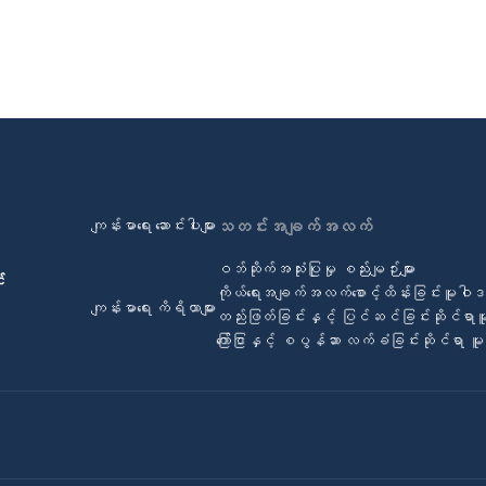
ကျန်းမာရေး ဆောင်းပါးများ
သတင်းအချက်အလက်
ဝဘ်ဆိုက်အသုံးပြုမှု စည်းမျဉ်းများ
်
ကိုယ်ရေးအချက်အလက်စောင့်ထိန်းခြင်းမူဝါ
ကျန်းမာရေး ကိရိယာများ
တည်းဖြတ်ခြင်းနှင့် ပြင်ဆင်ခြင်းဆိုင်ရာ
ကြော်ငြာနှင့် စပွန်ဆာ လက်ခံခြင်းဆိုင်ရာ 