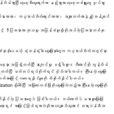
းပြီး ဝှေးစေ့ဆီသွေးရောက်တာ နည်းသွားတာ ဝှေးစေ့တစ်ရှူးတွေ ပုပ်သွား
က်နာလာတာ၊ ကပ္ပာယ်အိတ်ရောင်လာတာ၊ အဖျားတက်တာနဲ့ ပျို့အန်ချင်
တာကြောင့် ဒီပြဿနာဟာ ကုသမှု အမြန်ခံယူဖို့လိုအပ်တဲ့ပြဿနာတစ်ခု
်ခုဆိုပေမယ့် ရံဖန်ရံခါ သွေးကြောထုံးတွေက ကပ္ပာယ်အိတ်အတွင်းမှာ
မှာ အမြဲရှိတတ်ပြီး နာကျင်မှု မရှိပါဘူး။ တီကောင်လို တွန့်လိမ်
မြင်ရတတ်ပြီး မတ်တပ်ရပ်လိုက်ရင် ပိုသိသာပါတယ်။ ကြီးနေတဲ့
သွေးကြော
ိတတ်တာကြောင့် ကလေးရနိုင်ချေကို ထိခိုက်နိုင်ပါတယ်။
လို့ခေါ်ပြီး အပြားလေးတစ်ပြားကို သွေးကြောထဲထည့်ကာ ကြီးနေတဲ့ သွေးကြောကို
ြစ်နိုင်တဲ့ ပြဿနာတွေပဲ ဖြစ်ပါတယ်။ ဘယ်လောက်ပဲ မနာဘူးပြောပြော
တော့ရင် ဘာကြောင့်ဖြစ်ရတာလဲဆိုတာ သေချာသိရအောင် ဆရာဝန်ဆီအ