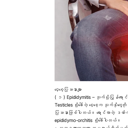
ဝှေးစေ့ပြဿနာများ
( ၁ ) Epididymitis – သုက်ပို့ပြွန်ရောင
Testicles လို့ခေါ်တဲ့
ဝှေးစေ့
က သုက်ပိုးတွေကိ
ပြဿနာဖြစ်ပါတယ်။ ရောင်လာတဲ့ ဒဏ်က ဝှေးစ
epididymo-orchitis လို့ခေါ်ပါတယ်။