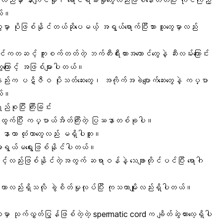
မှာ နာကျင်မှု၊ ရောင်ရမ်းမှုတွေလည်းဖြစ်နေတတ်ပြီး ကိုင်ကြည့်
တယ်။
မှာ ပိုဖြစ်နိုင်တယ်ဆိုပေမယ့် အရွယ်ရောက်ပြီးသား သူတွေမှာလည်း
ိင်ကတဆင့် ကူးစက်တတ်တဲ့ ဘက်တီးရီးယားအကောင်တွေနဲ့
ဆီးလမ်းကြောင်း
တွေကြောင့် အဖြစ်များပါတယ်။
သနည်းက
ပဋိဇီဝ
ပိုးသတ်ဆေးတွေ၊
အကိုက်အခဲပျောက်ဆေး
တွေနဲ့ ကပ္ပာ
ယ်။
ုပြီး ကြီးခြင်း
က်ပြီး ကပ္ပာယ်အိတ်ကြီးတဲ့ ပြဿနာတစ်ခုပါ။
ြီး နာတာ ထုံတာတွေလည်း မရှိပါဘူး။
 အရွယ်မရွေးဖြစ်နိုင်ပါတယ်။
ေကြောင့်လည်းဖြစ်နိုင်တဲ့အတွက် ဆရာဝန်နဲ့ သေချာတိုင်ပင်ပြီး ရောဂါ
။
တာလည်းရှိသလို ခွဲစိတ်မှုလုပ်ပြီး ကုသတာမျိုးလည်းရှိပါတယ်။
ှာ သုက်လွှတ်ပြွန်ဖြစ်တဲ့တဲ့ spermatic cordက ချိတ်ဆွဲထားလေ့ရှိပါ