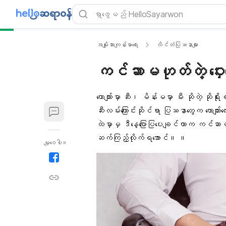
အမျိုးသားကျန်းမာရေး
လိင်တံပြဿနာများ
ကင်ဆာမဟုတ်တဲ့ ဝှေး
ယောက်ျားမှာ ဆီး၊ မိန်းမမှာ မီး ဆိုတဲ့ ဆိုရိ
ဆီးလမ်းကြောင်း
ဆိုင်ရာ ပြဿနာတွေက ယောကျာ်း
ထဲမှာမှ ဒီနေ့ပြောပြပေးချင်တာက
ကင်ဆာ
မ
ဆက်ကြည့်လိုက်ရအောင်။ ။
မျှဝေပါ။