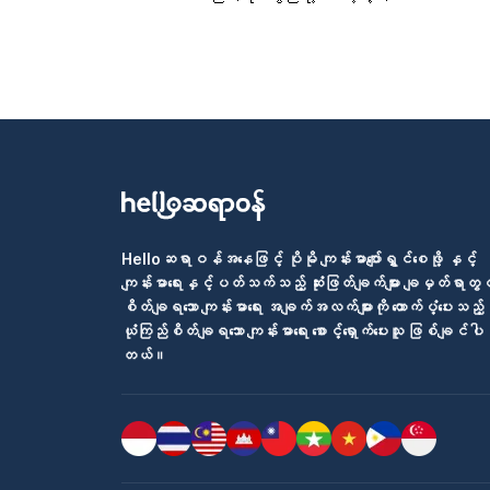
Helloဆရာဝန်အနေဖြင့် ပိုမို ကျန်းမာပျော်ရွှင်စေဖို့ နှင့်
ကျန်းမာရေးနှင့်ပတ်သက်သည့် ဆုံးဖြတ်ချက်များ ချမှတ်ရာတွင
စိတ်ချရသော ကျန်းမာရေး အချက်အလက်များကို ထောက်ပံ့ပေးသည့်
ယုံကြည်စိတ်ချရသော ကျန်းမာရေး စောင့်ရှောက်ပေးသူ ဖြစ်ချင်ပါ
တယ်။