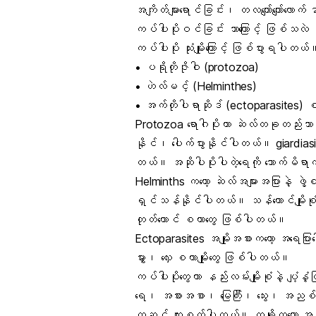
အကျိတ်များရောင်ခြင်း၊ တလကျော်ကျော်လော
ကပ်ပါးပိုးဝင်ခြင်း ဘာကြောင့် ဖြစ်သလဲ
ကပ်ပါးပိုး သုံးမျိုးကြောင့် ဖြစ်ပွားရပါတယ
• ပရိုတိုဇိုဝါ (protozoa)
• ဟဲလ်မင့် (Helminthes)
• အက်တိုပါရာဆိုဒ် (ectoparasites)
Protozoa ရောဂါပိုးဟာ ဆဲလ်တခုတည်းသာရှ
နိုင်၊ ပေါက်ပွားနိုင်ပါတယ်။ giardiasis 
တယ်။ အဆိုပါပိုးပါတဲ့ရေကို သောက်မိရာကန
Helminths ကတော့ ဆဲလ်အများအပြားနဲ့ ဖွဲ့
ရှင်သန်နိုင်ပါတယ်။ သန်ကောင်မျိုးစ
တုတ်ကောင်
စတာတွေ ဖြစ်ပါတယ်။
Ectoparasites အမျိုးအစားကတော့ အရေပ
မွှား၊ လှေး စတာမျိုးတွေ ဖြစ်ပါတယ်။
ကပ်ပါးပိုးတွေဟာ နည်းလမ်းမျိုးစုံနဲ့ ပျ
ရေ၊ အစားအစာ၊ မြေကြီး၊ သွေး၊ အညစ်အကြ
တဆင့် ကူးစက်ပါတယ်။ တချို့ကတော့ 