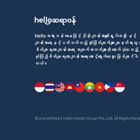
Helloဆရာဝန်အနေဖြင့် ပိုမို ကျန်းမာပျော်ရွှင်စေဖို့ နှင့်
ကျန်းမာရေးနှင့်ပတ်သက်သည့် ဆုံးဖြတ်ချက်များ ချမှတ်ရာတွင
စိတ်ချရသော ကျန်းမာရေး အချက်အလက်များကို ထောက်ပံ့ပေးသည့်
ယုံကြည်စိတ်ချရသော ကျန်းမာရေး စောင့်ရှောက်ပေးသူ ဖြစ်ချင်ပါ
တယ်။
©{currentYear} Hello Health Group Pte. Ltd. All Rights Reserv