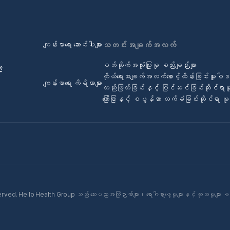
ကျန်းမာရေး ဆောင်းပါးများ
သတင်းအချက်အလက်
ဝဘ်ဆိုက်အသုံးပြုမှု စည်းမျဉ်းများ
်
ကိုယ်ရေးအချက်အလက်စောင့်ထိန်းခြင်းမူဝါ
ကျန်းမာရေး ကိရိယာများ
တည်းဖြတ်ခြင်းနှင့် ပြင်ဆင်ခြင်းဆိုင်ရာ
ကြော်ငြာနှင့် စပွန်ဆာ လက်ခံခြင်းဆိုင်ရာ 
ed. Hello Health Group သည် ဆေးပညာအကြံဉာဏ်များ၊ ရောဂါရှာဖွေမှုများနှင့် ကုသမှုများ မ