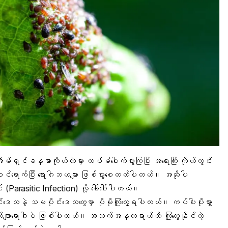
ု့အိမ်ရှင်ခန္ဓာကိုယ်ထဲမှာ ထပ်မံပေါက်ပွားကြပြီး အရေးကြီး
ကိုယ်တွင်း
ာက်ဝင်ရောက်ပြီး ရောဂါဘယများ ဖြစ်ပွားစေတတ်ပါတယ်။ အဆိုပါ
း
(Parasitic Infection) လို့ ခေါ်ဝေါ်ပါတယ်။
းဒေသနဲ့ သမပိုင်းဒေသတွေမှာ ပိုမိုကြုံတွေ့ရပါတယ်။ ကပ်ပါးပိုးမွှား
ဖျားရောဂါ
ပဲ ဖြစ်ပါတယ်။ အသက်အန္တရာယ်ထိ ကြုံတွေ့နိုင်တဲ့