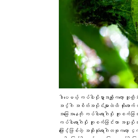
ဒါပေမယ့် ကပ်ပါးပိုးမွှားအချို့ကတော့ သူတိ
အင်္ဂါ အစိတ်အပိုင်း
များထဲထိ ထိုးဖေ
အခြေအနေကို
ကပ်ပါးရောဂါပိုး ကူးစက်ခြင်
ကပ်ပါးရောဂါပိုး ကူးစက်ခြင်းဟာ အပူပိုင်
ကြောင့်ဖြစ်တဲ့ အဆိုးဆုံးရောဂါတခုကတော့
ငှက်