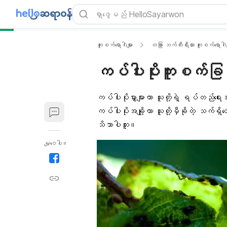
ကူးစက်ရောဂါများ
တခြား ဘက်တီးရီးယား ကူးစက်ရောဂါမ
ကပ်ပါးပိုးကူးစက်ခြင်
ကပ်ပါးပိုးမွှားများ
ဟာ သူတို့ရဲ့ ရပ်တည်ရေး
ကပ်ပါးပိုးအချို့ဟာ သူတို့မှီခိုတဲ့ သက
သိသာပါဘူး။
မျှဝေပါ။