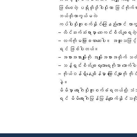
ဖြစ်စေတဲ့ ပရိုတိုဇိုဝါပိုးဟာ ခြင်က
ဘယ်လိုကာကွယ်မလဲ
ကပ်ပါးပိုးကူးစက်နိုင်ခြေနည်းအောင် ကာက
–
လိင်ဆက်ဆံရာမှာ ဘေးကင်းစိတ်ချရတဲ့
– လက်ကိုမကြာခဏဆေးပါ။ အထူးသဖြင့် မခ
ရင် ဖြစ်ပါတယ်။
– အစားအစာမျိုးကို အမျိုးအစားအလိုက် သ
–
သန့်ရှင်းစိတ်ချရသောရေ
ကိုသာ သောက်ပ
– ကိုယ်ဝန်ရှိနေချိန်မှာ ကြောင်များကို 
နဲ့။
မိမိမှာ ရောဂါပိုးကူးစက်ခံရတယ်လို့ 
ရင် မိမိရောဂါမြန်မြန်ပျောက်နိုင်သလို