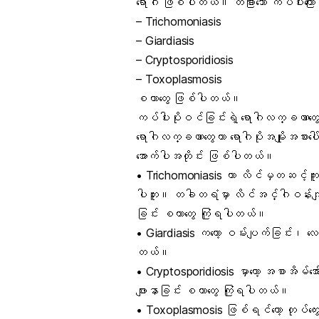
ရောဂါ ဖြစ်ပါတယ်။ တခြားသော ကပ်ပါးကြောင
– Trichomoniasis
– Giardiasis
– Cryptosporidiosis
– Toxoplasmosis
စတာတွေ ဖြစ်ပါတယ်။
ကပ်ပါးပိုးဝင်ခြင်းရဲ့ ရောဂါလက္ခဏာတွ
ရောဂါလက္ခဏာတွေဟာ ရောဂါပိုးအမျိုးအစားပ
အောက်ပါအတိုင်း ဖြစ်ပါတယ်။
• Trichomoniasis ဟာ
လိင်မှတဆင့်ကူး
ပါဘူး။ တခါတရံမှာ လိင်အင်္ဂါဝန်းကျင
ခြင်း စတာတွေ ကြုံရပါတယ်။
• Giardiasis ကတော့ ဝမ်းပျက်ခြင်း၊ လေပ
တယ်။
• Cryptosporidiosis မှာတော့ အစာအိမ်အေ
ဖျားနာခြင်း စတာတွေ ကြုံရပါတယ်။
• Toxoplasmosis ဖြစ်ရင်တော့
တုပ်ကွ