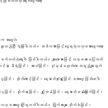
့်ဖြစ်တတ်တဲ့ ရောဂါတွေကတော့
ေ
က ဘာတွေလဲ
ေါ်မူတည်ပြီး ကွဲပြားပါတယ်။ အဓိကအားဖြင့် တွေ့ရတဲ့လက္ခဏာတွေကတော့
စက်တတ်တဲ့ရောဂါ
ဖြစ်ပါတယ်။ များသောအားဖြင့် လက္ခဏာမပြတတ်
်မှာ နီရဲခြင်း၊ ယားယံခြင်း၊ ပုံမှန်မဟုတ်သော အရည်များထွက်
ွခြင်း၊ ဗိုက်အောင့်ခြင်း၊ ရေဓာတ်ဆုံးရှုံးခြင်း စတာတွေ ဖြစ်စေပါ
ာ်င့ခြင်း၊ ဗိုက်နာခြင်း၊ ပျို့အန်ခြင်း၊ ရေဓာတ်ခန်းခြောက်ခြင်း၊
ေးလက္ခဏာတွေ
ကြုံရတတ်ပါတယ်။ ကြွက်သားများ ကိုက်ခဲခြင်း၊