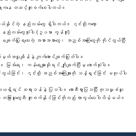
ိုက်ရာကနေ တဆင့်ကူးစက်စေပါတယ်။
ွယ်နိုင်တဲ့ နည်းလမ်းတွေ ရှိပါတယ်။ ၎င်းတို့ကတော့
 နည်းလမ်းတွေ
သုံးပါ (ဥပမာ ကွန်ဒုံး)
ျက်ပြုရသေးတဲ့ အစားအစာတွေ၊ အညစ်အကြေးတွေကို ကိုင်တွယ်ပြီး
တ်မှတ်အပူချိန်နဲ့ ကျက်အောင်ချက်ပြုတ်ပါ။
ါ။ မြစ်ရေ၊ ကန်ရေများဆိုရင် ကျိုချက်ပြီးမှ သောက်သုံးပါ။
ကိုင်တွယ်ခြင်း၊ ၎င်းတို့ အညစ်အကြေးများကို သန့်ရှင်းခြင်း မလုပ်ပါ
သံသယရှိရင် ဆရာဝန်နဲ့ ပြသပါ။ စောစီးစွာပြသပြီး ကုသမှုခံယူ
 တခြားသူတွေဆီ ကူးစက်နိုင်ခြင်းကိုလည်း ကာကွယ်ပေးပါလိမ့်မယ်။