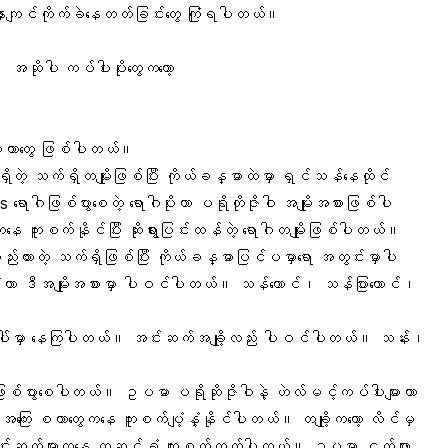
က် နာကျင်ကိုက်ခဲနေတတ်ခြင်းတွေ ကြုံရပါတယ်။
်။ အဆိုပါ ကပ်ပါးပိုးတွေကတော့
 စတာတွေ ဖြစ်ပါတယ်။
ိတဲ့ သက်ရှိတမျိုးဖြစ်ပြီး ကိုယ်ခန္ဓာထဲမှာ ရှင်သန်နေထိုင်
ရောဂါဖြစ်ပွားစေတဲ့ ရောဂါပိုးဟာ ပရိုတိုဇိုဝါ အမျိုးအစားဖြစ်ပါ
ေ ကူးစက်နိုင်ပြီး ဆိုးရွားပြင်းထန်တဲ့ ရောဂါတမျိုးဖြစ်ပါတယ်။
စည်းထားတဲ့ သက်ရှိဖြစ်ပြီး ကိုယ်ခန္ဓာပြင်ပမှာရော အတွင်းမှာပါ
ုံဟာ ဒီအမျိုးအစားမှာ ပါဝင်ပါတယ်။ သန်ကောင်၊
သန်ပြားကောင်၊
ြားပေါ်မှာ နေကြပါတယ်။ အင်းဆက်အချို့လည်း ပါဝင်ပါတယ်။ သန်း၊
ံ့နှံ့ဖြစ်ပွားစေပါတယ်။ ဥပမာ ပရိုဆိုဇိုဝါနဲ့ ဟဲလ်မင့်ကပ်ပါးများဟာ
ေး စတာတွေကနေ ကူးစက်ပျံ့နှံ့နိုင်ပါတယ်။ တချို့ကတော့ လိင်မှ
အင်းဆက်များကနေ တဆင့်ခံ ကူးစက်တတ်ပါတယ်။ ဥပမာ ငှက်ဖျား