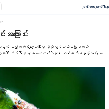
ကျန်းမာရေး ဆောင်းပါးမျာ
ျား
းအကြောင်း
အတွက် တခြားသက်ရှိတွေအပေါ်မှာ မှီခိုရှင်သန်နေကြပါတယ်။
်ရှိတွေအပေါ် သိပ်ပြီး ဒုက္ခမပေးတတ်ပါဘူး။ ဝင်ရောက်နေမှန်းလည်း မ