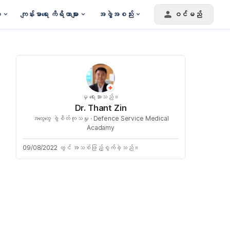
း
ကျန်းမာရေး ကိရိယာများ
အဖွဲ့အစည်း
ဝင်မည်
မှ ရေးသားသည်။
Dr. Thant Zin
အထွေထွေ ခွဲစိတ်ကုသမှု ·
Defence Service Medical
Acadamy
09/08/2022 တွင် အသစ်ဖြည့်စွက်ခဲ့သည်။