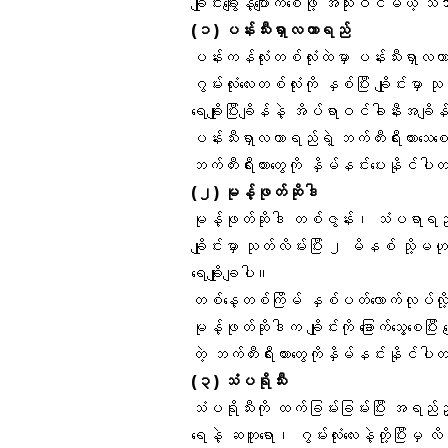
ချိုင်းချွေးနံ့ပျောက်စေဖို့ အသုံးဝင်မယ့်
(၁)
ပန်းသီးရှာလကာရည်
ပန်းကန်လုံးတစ်လုံးထဲမှာ ပန်းသီးရှာလ
ဂွမ်းလုံးလေးတစ်လုံးကို နှစ်ပြီး ချိုင်းမှာ
ရေချိုးပြီးချိန်နဲ့ အိပ်ရာဝင်ခါနီးအချ
ပန်းသီးရှာလကာရည်ရဲ့ ဘက်တီးရီးယားသေစေနိုင
ဘက်တီးရီးယားတွေကို နှိမ်နင်းပေးနိုင်ပ
(၂)
မုန့်ဖုတ်ဆိုဒါ
မုန့်ဖုတ်ဆိုဒါ တစ်ဇွန်း၊ သံပရာရည
ချိုင်းမှာ သုတ်လိမ်းပြီး ၂ မိနစ် သို
ရေချိုးချပါ။
တစ်နေ့တစ်ကြိမ် နှစ်ပတ်လောက်လုပ်
မုန့်ဖုတ်ဆိုဒါက ချိုင်းကို ခြောက်သွေ့စေပြ
တဲ့ ဘက်တီးရီးယားတွေကိုနှိမ်နင်းနိုင်ပ
(၃)
သံပရိုသီး
သံပရိုသီးကို ထက်ခြမ်းခြမ်းပြီး အရည
ရေနဲ့ ဆတူရော၊ ဂွမ်းလုံးလေးနဲ့တို့ပြီးမှ လ