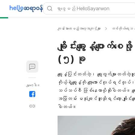
ကျန်းမာစေမည့်အလေ့အကျင့်များ
တစ်ကိုယ်ရေသန့်
ချိုင်းချွေးနံ့ပျောက
(၅) ခု
ချွေးနံ့ပြင်းတတ်တဲ့၊ ချွေးထွက်များတတ်တဲ
ကိုယ့်ရဲ့ချွေးနံ့ကို လျော့အောင်လုပ်ရင်လုပ်၊
မျှဝေပါ။
သပ်သပ်စီ ဖြစ်နေတာပိုဆိုးပါတယ်။ ချွေးနံ
အမြဲတမ်း မသုံးချင်ဘူးဆိုရင်တော့ ချိုင်းခ
ပါတယ်။