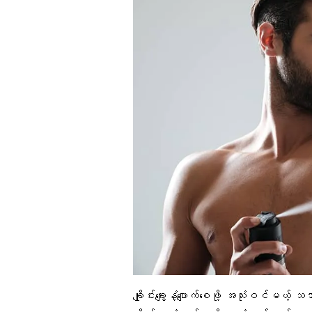
ချိုင်းချွေးနံ့ပျောက်စေဖို့ အသုံးဝင်မယ့