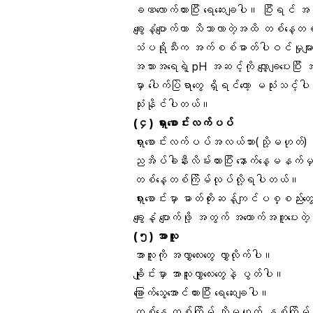
ခဏလောက်ထားပြီး ရေဆေးချပါ။ ပြီးရင် 
ချွေးနံ့ပျောက်တာ သိသာလာတဲ့အထိ တစ်နေ့တ
သံပရိုသီးက အက်စစ်ဓာတ်ပါဝင်မှုများပြ
အသားအရေရဲ့ pH အဆင့်ကို လျှော့ချပေးပြီး 
မှာ ပေါက်ပြဲရာ‌တွေ ရှိရင်တော့ မသုံးသင့
သုံးနိုင်ပါတယ်။
(၄)
ရှားစောင်းလက်ပပ်
ရှားစောင်းလက်ပပ်အလယ်သား(သို့မဟုတ်) ရှ
ညအိပ်ခါနီးလိမ်းထားပြီး နောက်နေ့မနက်မ
တစ်နေ့တစ်ကြိမ်လုပ်လို့ရပါတယ်။
ရှားစောင်းမှာ ဓာတ်တိုးဆန့်ကျင်ပစ္စည်းတ
ချွေးနံ့ ပျောက်ဖို့ အတွက် အထောက်အကူပေ
(၅) အာလူး
အာလူးကို အလွှာလေးတွေ လွှာလိုက်ပါ။
ချိုင်းမှာ အာလူးလွှာလေးတွေနဲ့ ပွတ်ပါ။
ခြောက်သွေ့အောင်ထားပြီး ရေဆေးချပါ။
တစ်နေ့ တစ်ကြိမ် သို့မဟုတ် နှစ်ကြိမ