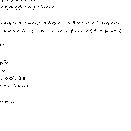
က်တီးရီးယားတွေကိုသေစေနိုင်ပါတယ်။
သားအရေက ဓာတ်မတည့် ဖြစ်လွယ်၊ ထိခိုက်လွယ်တယ် ဆိုရင်တော့
းပါ။ အမြဲမလုပ်ပါနဲ့။ ရေရှည်အတွက် လိုက်နာသင့်တဲ့ အမူအကျင့်
ိုးပါ။
သုံးပါ။
ံးပါ။
း မဝတ်ပါနဲ့။
့်စင်ဖယ်ရှားပါ။
း တွေစားပါ။