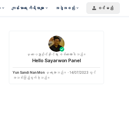
း
ကျန်းမာရေး ကိရိယာများ
အဖွဲ့အစည်း
ဝင်မည်
မှ ဆေးပညာပိုင်းဆိုင်ရာ စစ်ဆေးထားပါသည်။
Hello Sayarwon Panel
Yun Sandi Nan Mon
မှ ရေးသားသည်။
·
14/07/2023 တွင်
အသစ်ဖြည့်စွက်ခဲ့သည်။