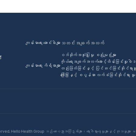
ကျန်းမာရေး ဆောင်းပါးများ
သတင်းအချက်အလက်
ဝဘ်ဆိုက်အသုံးပြုမှု စည်းမျဉ်းများ
်
ကိုယ်ရေးအချက်အလက်စောင့်ထိန်းခြင်းမူဝါ
ကျန်းမာရေး ကိရိယာများ
တည်းဖြတ်ခြင်းနှင့် ပြင်ဆင်ခြင်းဆိုင်ရာ
ကြော်ငြာနှင့် စပွန်ဆာ လက်ခံခြင်းဆိုင်ရာ 
ed. Hello Health Group သည် ဆေးပညာအကြံဉာဏ်များ၊ ရောဂါရှာဖွေမှုများနှင့် ကုသမှုများ မ